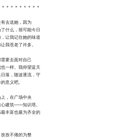
＊＊＊＊＊＊＊＊＊＊
没有去送她，因为
为了什么，很可能今日
吻，让我记住她的味道
佛让我苍老了许多。
都需要去面对自己
我也一样。我仰望蓝天
出日落，随波逐流，守
命的意义吧。
场上，在广场中央
核心建筑——知识塔。
书最丰富也最为齐全的
，孜孜不倦的为整