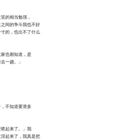
。
过笑的相当勉强，
生之间的争斗我也不好
分寸的，也出不了什么
大家也都知道，是
起去一趟。」
子，不知道要泄多
喳喳起来了。」我
意淫起来了，我真是把