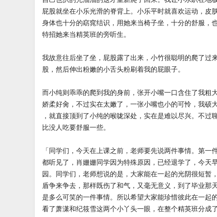
屁股就坐在小乐光滑的脊背上。小乐平时就喜欢运动，皮
身体也十分的窈窕结识，用她来当椅子坐，十分的舒服，
特招她来当精英班的旁听生。
我故意往后坐了坐，屁股露了出来，小竹很聪明的爬了过
股，然后伸出粉嫩的小舌头粉刷着我的屁眼子。
而小纯则乖乖的爬到我的身前，张开小嘴一口含住了我粗
娇柔好肏，不过实在太嫩了，一张小嘴也小的可怜，我硕
，就直接顶到了小纯的喉咙深处，实在是难以尽兴。不过
比没人吃要舒服一些。
「同学们，今天在上课之前，老师要先说两件事情。第一
都听见了，肖姗姗同学因为特殊原因，已经退学了，今天
园。同学们，老师想说的是，大家能在一起的光阴很短暂
盾争来争去，那样既伤了和气，又毫无意义，到了毕业那
是多么可笑的一件事情。所以希望大家能珍惜彼此在一起
看了萧潇和纪筱雪这两个小丫头一眼，在整个精英班分成