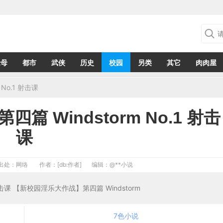
绿母
都市
武侠
历史
校园
另类
其它
肉肉屋
No.1 射击课
 Windstorm No.1 射击
课
出处：网络
作者：[db:作者]
编辑：
@**小说
射击课 【新校园淫乐大作战】第四篇 Windstorm
7色小说