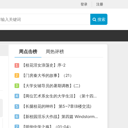
登录
注册
搜索
周点击榜
周热评榜
【校花淫女浪荡史】序-2
【门房秦大爷的故事】（21）
【大学女辅导员的暑期调教】(二)
【两位艺术系女生的大学生活】（第十四章）
【长腿校花的呻吟】 第5~7章(8楼交流)
【新校园淫乐大作战】第四篇 Windstorm No.3 出乎意料的比试
【明华中学之殇】（01-04）