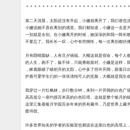
＊＊＊＊＊＊＊＊＊＊＊＊＊＊＊＊＊＊＊＊＊＊＊＊＊
第二天清晨，太阳还没有升起，小姗就离开了，我们谁也
小姗说她不喜欢离别的感觉。我们都知道，小姗这一去是
一别就是永别。在小姗离开的时候，她深深的和我一阵长
不要忘了。我长长一叹，心中有些惆怅，每一次离别都仿
月有阴晴圆缺，人有旦夕祸福。大概这就是宿命，每个人
的人生，跑不了，躲不掉，只能勇敢面对。小姗是这样，
，眯着眼瞄了瞄初升的太阳，心中多了些许开阔，跟着日
护着可爱学生们的一张张清纯可人的笑脸，大概就是我生
我穿过一片红枫林，步行数分钟，来到一片开阔的白色广
高高耸立一座约摸百米高的白色巨塔。这就是整个银月的
这里汇集着银月学园百余年来的所有藏书，乃是世界上藏
图书馆。
许多世界知名的学者的实验室也都设在这座白色的高塔上