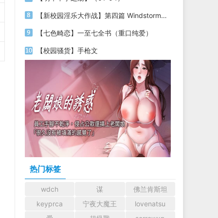
【新校园淫乐大作战】第四篇 Windstorm No.1 射击课
【七色畸恋】一至七全书（重口纯爱）
【校园骚货】手枪文
热门标签
wdch
谋
佛兰肯斯坦
keyprca
宁夜大魔王
lovenatsu