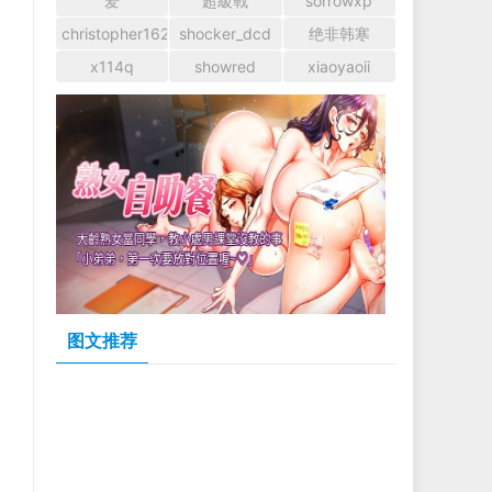
爱
超級戰
sorrowxp
christopher1628
shocker_dcd
绝非韩寒
x114q
showred
xiaoyaoii
图文推荐