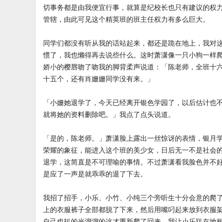
切事务都是由我便宜行事，就算是纪校长也只有建议的权
管辖，由此可见这个精英班的班主任权力有多么巨大。
同学们都没有听从我的话站起来，都还是跪在地上，我对
惯了，我也懒得再去说些什么。这时萧潇像一只小狗一样
娇小的樱唇吻了吻我的脚背柔声说道：「陈老师，全班十
十五个，还有肖姗姗同学没有来。」
「小姗她退学了，今天已经离开银色学园了，以后估计也
就将她的资料删除吧。」我点了点头说道。
「是的，陈老师。」萧潇脸上露出一丝惊讶的表情，银月
荣耀的象征，能进入这个班的美少女，日后无一不是社会
退学，这简直是不可理喻的事情。不过萧潇看我脸色并不
是应了一声是就乖乖的退了下去。
我招了招手，小乐、小竹、小纯三个旁听生十分会意的爬
上的衣服裤子全部都脱了下来，然后用嘴叼起来放到衣服
自己也扒的光溜溜的这才重新爬了回来。我让小乐趴在地