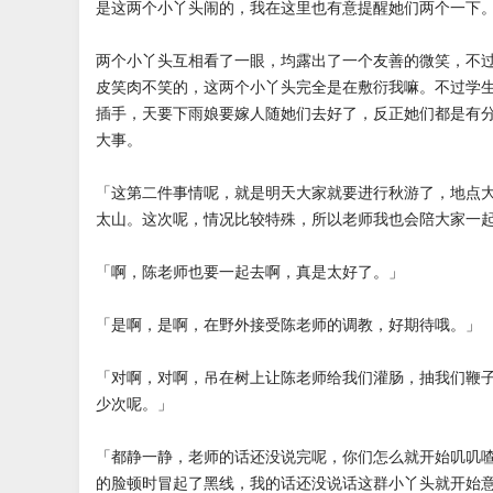
是这两个小丫头闹的，我在这里也有意提醒她们两个一下
两个小丫头互相看了一眼，均露出了一个友善的微笑，不
皮笑肉不笑的，这两个小丫头完全是在敷衍我嘛。不过学
插手，天要下雨娘要嫁人随她们去好了，反正她们都是有
大事。
「这第二件事情呢，就是明天大家就要进行秋游了，地点
太山。这次呢，情况比较特殊，所以老师我也会陪大家一
「啊，陈老师也要一起去啊，真是太好了。」
「是啊，是啊，在野外接受陈老师的调教，好期待哦。」
「对啊，对啊，吊在树上让陈老师给我们灌肠，抽我们鞭
少次呢。」
「都静一静，老师的话还没说完呢，你们怎么就开始叽叽
的脸顿时冒起了黑线，我的话还没说话这群小丫头就开始