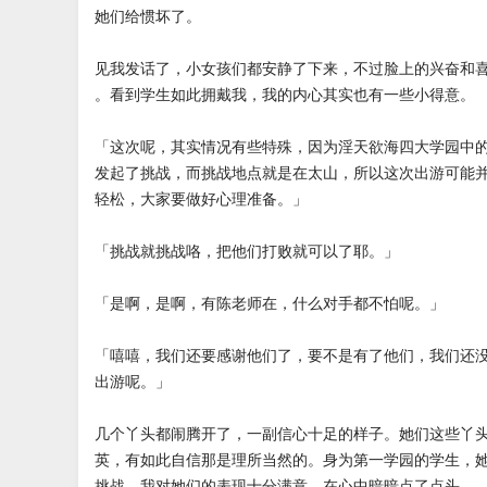
她们给惯坏了。
见我发话了，小女孩们都安静了下来，不过脸上的兴奋和
。看到学生如此拥戴我，我的内心其实也有一些小得意。
「这次呢，其实情况有些特殊，因为淫天欲海四大学园中
发起了挑战，而挑战地点就是在太山，所以这次出游可能
轻松，大家要做好心理准备。」
「挑战就挑战咯，把他们打败就可以了耶。」
「是啊，是啊，有陈老师在，什么对手都不怕呢。」
「嘻嘻，我们还要感谢他们了，要不是有了他们，我们还
出游呢。」
几个丫头都闹腾开了，一副信心十足的样子。她们这些丫
英，有如此自信那是理所当然的。身为第一学园的学生，
挑战。我对她们的表现十分满意，在心中暗暗点了点头。