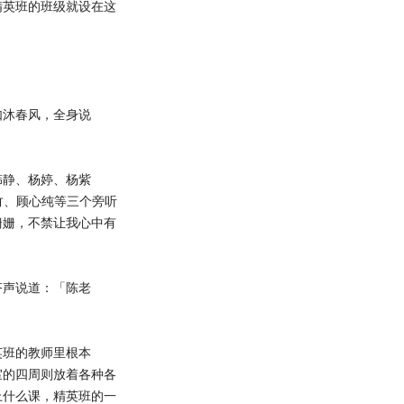
精英班的班级就设在这
如沐春风，全身说
韩静、杨婷、杨紫
竹、顾心纯等三个旁听
姗姗，不禁让我心中有
齐声说道：「陈老
英班的教师里根本
室的四周则放着各种各
上什么课，精英班的一