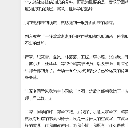
个人类社会提供知识的养料。而最为重要的是，音乐学园
座知识塔的顶层。寓意，世界学识巅峰！
我乘电梯来到顶层，就感觉到一股扑面而来的清香。
刚入教室，一阵莺莺燕燕的问候声就如潮水般涌来，使我
不出的舒坦。
萧潇、纪筱雪、夏岚、林芸芸、安妮、李小璐、张雨欣、
、苏小尹、杜丝丝，等12个精英班成员，以及宁乐、叶音
生都全部到齐了。全场十五个人唯独缺少了已经远去的肖
些失落。
十五名同学以我为中心围成一个圈，然后全部朝我跪下，
师，早上好。」
「嗯，同学们好，都坐下吧。」我挥手示意大家坐下，精
就没有所谓的书桌和椅子，只是一片偌大的空教室，在教
样的道具，供我调教使用，随我心情，我愿意上什么课就