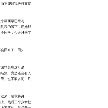
力而不能对我进行直接
这个画面早已经习
爬到我的脚下，用她那
六个同学，今天只来了
不会回来了。回头
学园精英班这可是
的名流，竟然还会有人
好看，也不敢多问，只
了过来，替我将身
架上。然后三个少女把
板上不要动，然后我一