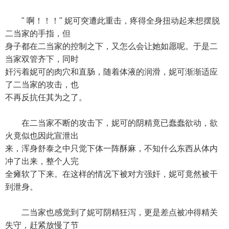
" 啊！！！" 妮可突遭此重击，疼得全身扭动起来想摆脱
二当家的手指，但
身子都在二当家的控制之下，又怎么会让她如愿呢。于是二
当家双管齐下，同时
奸污着妮可的肉穴和直肠，随着体液的润滑，妮可渐渐适应
了二当家的攻击，也
不再反抗任其为之了。
在二当家不断的攻击下，妮可的阴精竟已蠢蠢欲动，欲
火竟似也因此宣泄出
来，浑身舒泰之中只觉下体一阵酥麻，不知什么东西从体内
冲了出来，整个人完
全瘫软了下来。在这样的情况下被对方强奸，妮可竟然被干
到泄身。
二当家也感觉到了妮可阴精狂泻，更是差点被冲得精关
失守，赶紧放慢了节