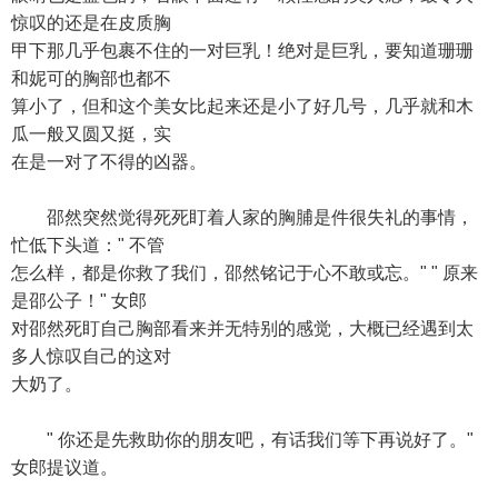
惊叹的还是在皮质胸
甲下那几乎包裹不住的一对巨乳！绝对是巨乳，要知道珊珊
和妮可的胸部也都不
算小了，但和这个美女比起来还是小了好几号，几乎就和木
瓜一般又圆又挺，实
在是一对了不得的凶器。
邵然突然觉得死死盯着人家的胸脯是件很失礼的事情，
忙低下头道：" 不管
怎么样，都是你救了我们，邵然铭记于心不敢或忘。" " 原来
是邵公子！" 女郎
对邵然死盯自己胸部看来并无特别的感觉，大概已经遇到太
多人惊叹自己的这对
大奶了。
" 你还是先救助你的朋友吧，有话我们等下再说好了。"
女郎提议道。