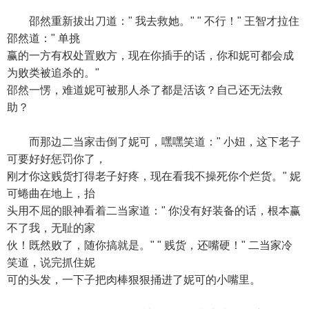
邵然重新拔出刀道：" 我去救她。" " 不行！" 王智才拉住
邵然道：" 单挑
赢的一方有权处置败方，现在你插手的话，你和妮可都会成
为败类被追杀的。"
邵然一愣，难道妮可被那人杀了都是活该？自己还无法救
助？
而那边二当家击倒了妮可，嘿嘿笑道：" 小妞，这下老子
可要好好惩罚你了，
刚才你这贱货打得老子好疼，现在看我不操死你个烂货。" 妮
可蜷曲在地上，抬
头用不屈的眼神看着二当家道：" 你没有好装备的话，根本赢
不了我，无耻的家
伙！既然败了，随你搞就是。" " 贱货，还嘴硬！" 二当家冷
笑道，说完抓住妮
可的头发，一下子把肉棒狠狠捅进了妮可的小嘴里。