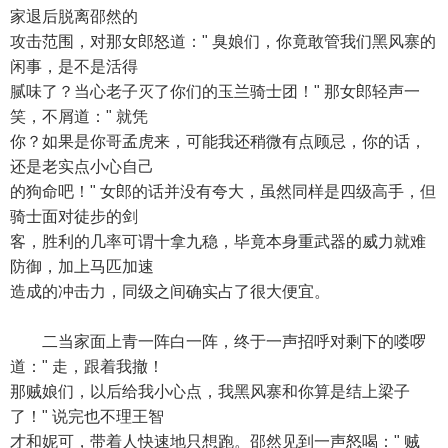
家退后脱离邵然的
攻击范围，对那女郎怒道：" 臭娘们，你竟敢管我们黑风寨的
闲事，是不是活得
腻味了？当心老子灭了你们的玉兰骑士团！" 那女郎轻声一
笑，不屑道：" 就凭
你？如果是你哥孟虎来，可能我还稍微有点顾忌，你的话，
还是老实点小心自己
的狗命吧！" 女郎的话并没有夸大，虽然同样是四级高手，但
骑士面对徒步的剑
客，胜利的几率可谓十拿九稳，毕竟本身重武器的威力就难
防御，加上马匹加速
造成的冲击力，同级之间确实占了很大便宜。
二当家面上青一阵白一阵，终于一声招呼对剩下的喽啰
道：" 走，跟着我撤！
那贼娘们，以后给我小心点，我黑风寨和你算是结上梁子
了！" 说完也不理王智
才和妮可，带着人快速地只想跑。邵然见到一声怒喝：" 贼