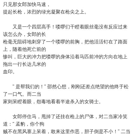
只见那女郎加快马速，
提起长枪，浓烈的绿光凝聚在枪尖之上。
又是一个四层高手！喽啰们干瞪着眼丝毫没有反应过来
该怎么办，女郎的长
枪毫无阻碍地刺穿了一个喽啰的前胸，把他活活钉在了路面
上，随着他死亡前的
惨叫，巨大的冲力把喽啰的身体沿着马匹前冲的方向在地上
拖出一行长达几米的
血印。
" 是帮我们的！" 邵然心想，刚刚还差点绝望的他终于松
了一口气。而二当
家则呆瞪着眼，怨毒地看着半途杀入的女骑士。
女郎停住马，甩掉了还挂在枪上的尸体，对二当家冷笑
道：" 孟豹，你个狗
贼不在黑风寨上呆着，敢来这里作恶，胆子倒是不小！" 二当