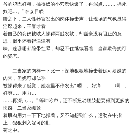
爷的鸡巴好粗，插得奴的小穴都快爆了，再深点………操死
奴吧…。" 在众目睽
睽之下，二人性器官发出的肉体撞击声，让现场的气氛显得
淫靡起来，王智才看
着自己的妾奴被贼人操得两腿发软，却丝毫没有阻止的意
思，似乎还看得津津有
味。连珊珊都脸带红晕，却忍不住继续看着二当家欺侮妮可
的姿态。
二当家的肉棒一下比一下深地狠狠地撞击着妮可娇嫩的
肉穴，但妮可却似乎
被操得来了感觉，她嘴里不停发出" 嗯…。好痛………啊…。
好爽…。用力…
……再深点…。" 等呻吟声，还不断扭动腰肢想要得到更多的
快感。二当家绷紧
着肌肉用力一下下地操着，又不知想到什么，运劲在中指
上，狠狠刺入妮可的肛
菊之中。