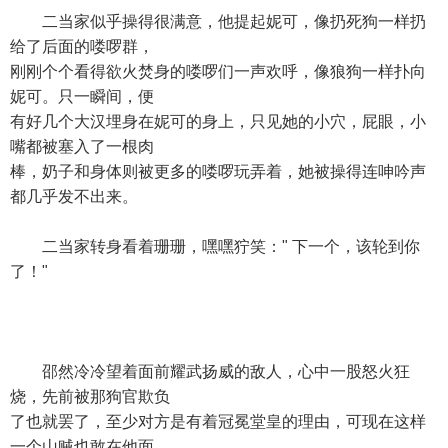
二当家似乎操得很满意，他提起妮可，像扔死狗一样扔
给了后面的喽啰群，
刚刚个个看得欲火焚身的喽啰们一声欢呼，像狼狗一样扑向
妮可。只一瞬间，便
有好几个大汉埋身在妮可的身上，只见她的小穴，屁眼，小
嘴都被塞入了一根肉
棒，奶子和身体则被更多的喽啰玩弄着，她被操得连呻吟声
都几乎发不出来。
二当家转身看着珊珊，嘿嘿狞笑：" 下一个，该轮到你
了！"
邵然冷冷望着面前耀武扬威的敌人，心中一股怒火狂
烧，先前被那狗官欺负
了也就罢了，至少对方是有着冠冕堂皇的理由，可现在这样
一个山贼也敢在他面