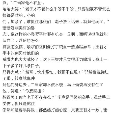
汉。" 二当家毫不在意，
哈哈大笑：" 老子才不管什么手段不手段，只要能赢不管怎么
搞都是对的，小的
们，加紧了，谁抓住那娘们，老子放下话来，就归他玩了。"
珊珊娇弱美丽的姿
态，像这样的小喽啰平时哪有机会一见啊，而听说抓住就能
归自己，以后想怎么
搞就怎么搞，喽啰们立刻像打了鸡血一般勇猛异常，王智才
手中的剑刃对他们的
威慑力也大大减轻了，这下王智才只觉得压力骤增，身上一
下子多了好几条口子。
只得大喊：" 然哥，快来帮忙，我顶不住啦！" 邵然看着急红
了眼，转身就像冲
到他们身边去，二当家却不依不饶，马上偷袭再次黏住了
他，笑道：" 你想回援？
想得美！你当老子不存在么？" 毕竟是同级的高手，虽然手上
受伤，但只是黏住
邵然却是容易得很，邵然越打越心慌，只要王智才一败，珊