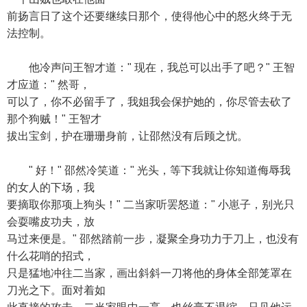
前扬言日了这个还要继续日那个，使得他心中的怒火终于无
法控制。
他冷声问王智才道：" 现在，我总可以出手了吧？" 王智
才应道：" 然哥，
可以了，你不必留手了，我姐我会保护她的，你尽管去砍了
那个狗贼！" 王智才
拔出宝剑，护在珊珊身前，让邵然没有后顾之忧。
" 好！" 邵然冷笑道：" 光头，等下我就让你知道侮辱我
的女人的下场，我
要摘取你那项上狗头！" 二当家听罢怒道：" 小崽子，别光只
会耍嘴皮功夫，放
马过来便是。" 邵然踏前一步，凝聚全身功力于刀上，也没有
什么花哨的招式，
只是猛地冲往二当家，画出斜斜一刀将他的身体全部笼罩在
刀光之下。面对着如