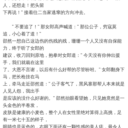
人，还想走！把头留
下再说！" 接着往二当家逃窜的方向冲去。
" 不要追了！" 那女郎高声喊道：" 那位公子，穷寇莫
追，小心着了道！"
邵然一想自己这边伤的伤残的残，珊珊一个人又没有自保能
力，终于听了女郎的
建议，收刀回到原地，抱拳对女郎道：" 今天没有你伸出援
手，我们就栽在这里
了。大恩不言谢，以后有什么好帮的尽管吩咐。" 女郎翻身下
马，把长枪挂在马
上，牵马走近邵然道：" 公子客气了，黑风寨那帮人本来就是
人见人怨，我出手
是应该的没什么好谢的。" 邵然抬眼看望她，只见她竟然是一
头金色的半卷发，
皮肤是健康的小麦色，整个人在女性里绝对算得上高挑，足
有一米七十五的样子，
眼睛也是蓝色的，右眼下面还有一颗性感的美人痣，最令人