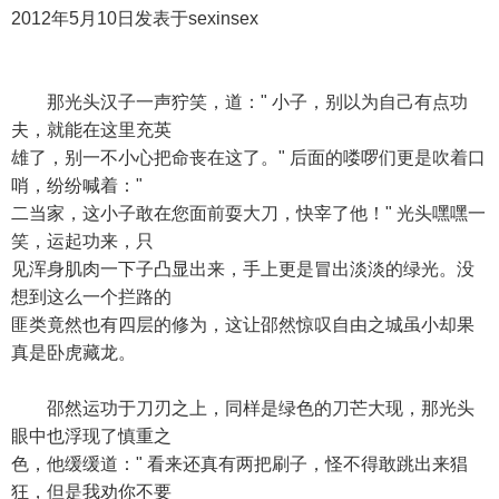
2012年5月10日发表于sexinsex
那光头汉子一声狞笑，道：" 小子，别以为自己有点功
夫，就能在这里充英
雄了，别一不小心把命丧在这了。" 后面的喽啰们更是吹着口
哨，纷纷喊着："
二当家，这小子敢在您面前耍大刀，快宰了他！" 光头嘿嘿一
笑，运起功来，只
见浑身肌肉一下子凸显出来，手上更是冒出淡淡的绿光。没
想到这么一个拦路的
匪类竟然也有四层的修为，这让邵然惊叹自由之城虽小却果
真是卧虎藏龙。
邵然运功于刀刃之上，同样是绿色的刀芒大现，那光头
眼中也浮现了慎重之
色，他缓缓道：" 看来还真有两把刷子，怪不得敢跳出来猖
狂，但是我劝你不要