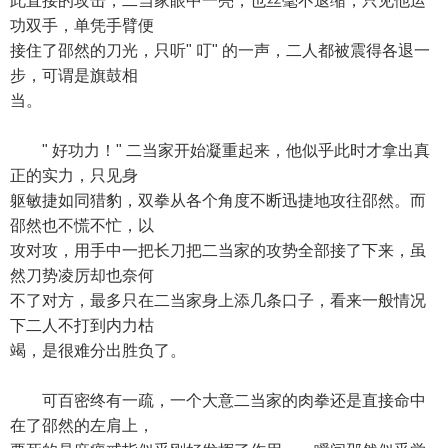
此直接的攻击，二当家眼中一亮，也丝毫不退缩，只见他运
功双手，单凭手臂便
接住了邵然的刀光，只听" 叮" 的一声，二人都被震得各退一
步，可谓是旗鼓相
当。
" 好功力！" 二当家开始凝重起来，他似乎此时才拿出真
正的实力，只见身
躯敏捷如同猎豹，双拳从各个角度不断迅捷地攻往邵然。而
邵然也不慌不忙，以
攻对攻，用手中一把长刀把二当家的攻势全部接了下来，虽
然刀势凌厉却也奈何
不了对方，最多只在二当家身上添几条口子，看来一般情况
下二人不打到内力枯
竭，是很难分出胜负了。
可百密终有一疏，一个大意二当家的肉拳还是直接命中
在了邵然的左肩上，