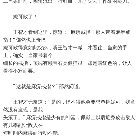
二当家面前，嘴角流出一行鲜血，几乎失去了作战的能力。
妮可败了！
王智才看到这里，惊道：" 麻痹戒指！那人带着麻痹戒
指！" 邵然也正奇怪
妮可败得竟如此突然，听王智才一喊，才看往二当家的手
上，确实二当家带着个
细长的戒指，顶端有颗宝石类似猫眼，却是暗红色的，让人
看得不寒而栗。
" 这就是麻痹戒指？" 邵然问道。
王智才无奈道：" 是的，怪不得他会要求单挑妮可，我竟
然没有发现，是我
失策了。" 麻痹戒指是少有的神器，佩戴上以后近身攻击敌人
有几率能让敌人在
短时间内麻痹而行动不能。