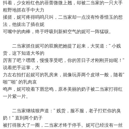
抖着，少女粉红色的蓓蕾微微上翘，却被二当家的一只大手
粗野地抓在手中大力
揉搓，妮可疼得呜呜只叫，二当家却一点没有怜香惜玉的想
法，他拔出了插在妮
可嘴中的肉棒，终于呼吸到新鲜空气的妮可一阵猛咳。
二当家抓住妮可的双腕把她提了起来，大笑道：" 小贱
货，这下知道大爷的
厉害了吧？嘿嘿，慢慢享受吧，你的苦日子才刚刚开始呢！"
说着把手运掌，大
力左右拍打起妮可的乳房来，就像玩弄两个皮球一般，随着"
啪""啪" 的乳肉哀
鸣声，妮可咬着下唇悲鸣，原本美丽的奶子被二当家打得红
一片紫一片。
二当家继续狠声道：" 贱货，服不服，老子打烂你的臭
奶！" 直到两个奶子
被打得胀大了一圈，二当家才终于停手。妮可已经没有一丝