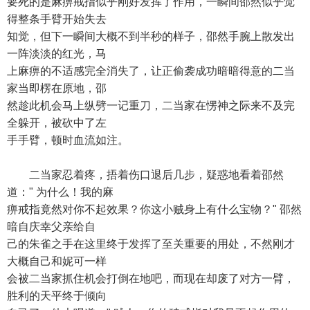
要死的是麻痹戒指似乎刚好发挥了作用，一瞬间邵然似乎觉
得整条手臂开始失去
知觉，但下一瞬间大概不到半秒的样子，邵然手腕上散发出
一阵淡淡的红光，马
上麻痹的不适感完全消失了，让正偷袭成功暗暗得意的二当
家当即楞在原地，邵
然趁此机会马上纵劈一记重刀，二当家在愣神之际来不及完
全躲开，被砍中了左
手手臂，顿时血流如注。
二当家忍着疼，捂着伤口退后几步，疑惑地看着邵然
道：" 为什么！我的麻
痹戒指竟然对你不起效果？你这小贼身上有什么宝物？" 邵然
暗自庆幸父亲给自
己的朱雀之手在这里终于发挥了至关重要的用处，不然刚才
大概自己和妮可一样
会被二当家抓住机会打倒在地吧，而现在却废了对方一臂，
胜利的天平终于倾向