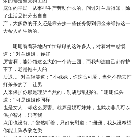
余的都是些受骑士团
庇佑的平民，从事些生产劳动什么的。问过对兰后得知，除
了生活品部分出自自
产，大多数的开支还是靠去接一些任务得到佣金来维持这一
大帮人的生活的。
珊珊看着驻地内忙忙碌碌的这许多人，对着对兰感慨
道：" 对兰姐姐，你好
厉害啊，能带领这么大的一个骑士团，而我却连自己都保护
不了，老是拖主人的
后退…" 对兰轻笑道：" 小妹妹，你这么可爱，当然不能去打
打杀杀的了，让男
人来保护你那是理所当然的，别胡思乱想的。" 珊珊低头
道：" 可是姐姐你同样
也是女人，却这么厉害。就算是妮可妹妹，也武功非凡可以
保护智才，只有我一
点用也没有…" 邵然听着，只好安慰道：" 珊珊，我从没希望
你能上阵杀敌之类