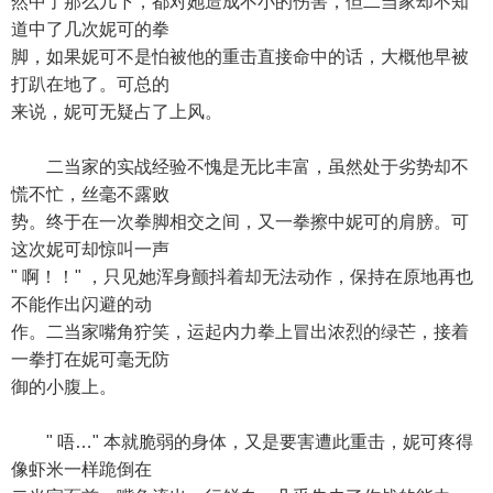
然中了那么几下，都对她造成不小的伤害，但二当家却不知
道中了几次妮可的拳
脚，如果妮可不是怕被他的重击直接命中的话，大概他早被
打趴在地了。可总的
来说，妮可无疑占了上风。
二当家的实战经验不愧是无比丰富，虽然处于劣势却不
慌不忙，丝毫不露败
势。终于在一次拳脚相交之间，又一拳擦中妮可的肩膀。可
这次妮可却惊叫一声
" 啊！！" ，只见她浑身颤抖着却无法动作，保持在原地再也
不能作出闪避的动
作。二当家嘴角狞笑，运起内力拳上冒出浓烈的绿芒，接着
一拳打在妮可毫无防
御的小腹上。
" 唔…" 本就脆弱的身体，又是要害遭此重击，妮可疼得
像虾米一样跪倒在