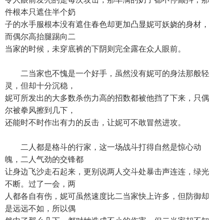
件根本只遮住半个奶
子的水手服根本没有遮住春色却更加凸显妮可妖娆的身材，
而偶尔高抬腿踢向二
当家的时候，未穿底裤的下阴则完全露在众人眼前。
二当家也不愧是一个好手，虽然没有妮可的身法那般轻
灵，但却十分沉稳，
妮可所发出的大多数杀伤力高的招数都被他挡了下来，只偶
尔被拳风擦到几下，
还能时不时作出有力的反击，让妮可不敢冒然进攻。
二人都是格斗的行家，这一场战斗打得自然是惊心动
魄，二人气劲的交锋都
让身边飞沙走石起来，更别说两人交斗处暴击声连连，绿光
不断。过了一会，两
人都各自有伤，妮可虽然速度比二当家快上许多，但防御却
是远远不如，所以偶