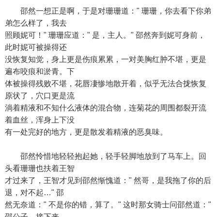
邵然一想正是啊，于是对珊珊道：" 珊珊，你去看下你弟
弟怎么样了，我去
照顾妮可！" 珊珊应道：" 是，主人。" 邵然奔到妮可身前，
此时妮可被操得还
没恢复知觉，身上更是伤痕累累，一对美胸红肿不堪，更是
遍布咬痕和淤青。下
体被操得残败不堪，花唇凄惨地散开着，似乎无法合拢恢复
原状了，穴口更是流
淌着精液和不知什么液体的混合物，连菊花的周围都裂开流
着血丝，浑身上下没
有一处完好的地方，更是散发着精液的恶臭味。
邵然怜惜地轻轻抱起她，轻手轻脚地放到了马车上。回
头看珊珊也扶着王智
才过来了，王智才见到邵然惭愧道：" 然哥，是我拖了你的后
退，对不起…" 邵
然无奈道：" 不是你的错，算了。" 这时那女骑士问邵然道："
邵公子，接下来