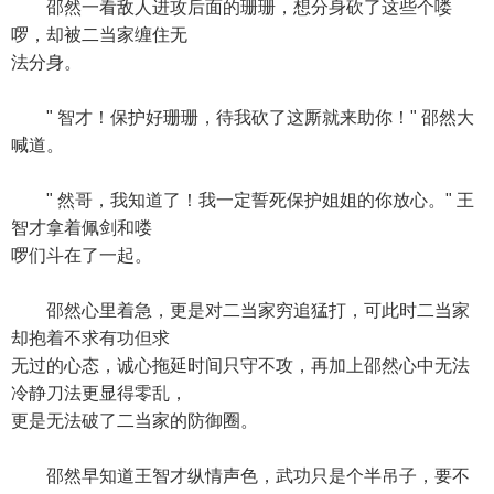
邵然一看敌人进攻后面的珊珊，想分身砍了这些个喽
啰，却被二当家缠住无
法分身。
" 智才！保护好珊珊，待我砍了这厮就来助你！" 邵然大
喊道。
" 然哥，我知道了！我一定誓死保护姐姐的你放心。" 王
智才拿着佩剑和喽
啰们斗在了一起。
邵然心里着急，更是对二当家穷追猛打，可此时二当家
却抱着不求有功但求
无过的心态，诚心拖延时间只守不攻，再加上邵然心中无法
冷静刀法更显得零乱，
更是无法破了二当家的防御圈。
邵然早知道王智才纵情声色，武功只是个半吊子，要不