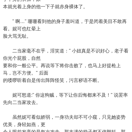
本就光着上身的他一下子就赤身裸体了。
" 啊…" 珊珊看到他的身子羞叫道，于是闭着美目不敢再
看。妮可也红晕上
脸大骂无耻。
二当家毫不在乎，淫笑道：" 小妞真是不识好心，老子看
你光个屁股，自然
要和你一般公平。再说等下将你击败了，也马上好提枪上
马，岂不方便。" 后面
的喽啰听着自是传出阵阵怪笑，污言秽语不断。
妮可怒道:" 你这狗贼，等下让你后悔都来不及！" 说罢率
先向二当家攻去。
虽然妮可看似娇弱，一身功夫却不可小窥，只见她姿势
优美，身轻如燕，更
令人眼前发亮的是每次攻击，那丰满的奶子都不停颤抖，那