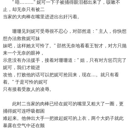
" 唔………" 妮可一下子被捅得眼泪都出来了，咳嗽不
止，却无奈只有被二
当家的大肉棒在嘴里进进出出奸污着。
珊珊见到妮可受辱很不忍心，对邵然道：" 主人，你快想
想办法救救妮可妹
妹吧，这样她太可怜了。" 邵然无奈地看看王智才，对方只抛
来一个无奈的眼神，
示意没有办法援手，接着对珊珊道：" 姐，只有对方惩罚完了
妮可，我们才能进
攻他，打败他的话可以把妮可抢回来，现在…。就只有看
着。" 于是可怜的妮可
只有接着受敌人的凌辱。
此时二当家的肉棒已经在妮可的嘴里又粗大了一圈，更
捅得妮可连呼吸都困
难起来。他伸出大手一把掀起妮可的上衣，两个大奶子就此
暴露在空气中还在颤