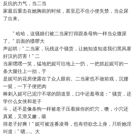
反抗的力气，当二当
家最后重击在她胸前的时候，甚至忍不住小便失禁，当众尿
了出来。
" 哈哈，这骚娘们被二当家打得跟条母狗一样当众撒尿
了。" 后面的喽啰大
声起哄：" 二当家，玩残这个骚货，让她知道知道我们黑风寨
好汉的厉害！" 二
当家嘿嘿一笑，猛地把妮可往地上一扔，一把抓起妮可的一
条大腿往上一抬，于
是妮可的花房便露在了众人眼前。二当家也不做前戏，沉腰
一挺，一下子便把肉
棒刺入妮可已泥泞不堪的阴道里，口中还羞辱道：" 骚货，还
学什么女侠和老子
斗，还不是像条狗一样被老子压着操你的烂穴，噢，小穴还
真紧，又滑又嫩，吸
得老子好爽！" 妮可被连番凌辱，也有些欲念上身，只听她淫
叫道：" 嗯…。大