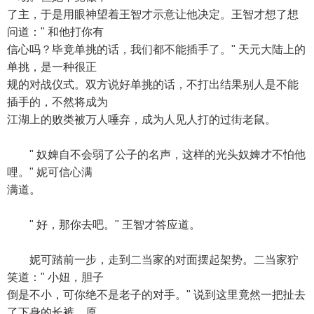
了主，于是用眼神望着王智才示意让他决定。王智才想了想
问道：" 和他打你有
信心吗？毕竟单挑的话，我们都不能插手了。" 天元大陆上的
单挑，是一种很正
规的对战仪式。双方说好单挑的话，不打出结果别人是不能
插手的，不然将成为
江湖上的败类被万人唾弃，成为人见人打的过街老鼠。
" 奴婢自不会弱了公子的名声，这样的光头奴婢才不怕他
哩。" 妮可信心满
满道。
" 好，那你去吧。" 王智才答应道。
妮可踏前一步，走到二当家的对面摆起架势。二当家狞
笑道：" 小妞，胆子
倒是不小，可你绝不是老子的对手。" 说到这里竟然一把扯去
了下身的长裤，原