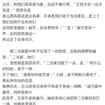
太狂，和我们黑风寨为敌，你还不够斤两。" 王智才在一边冷
笑道：" 我管你是
甚么黑风寨还是白风寨，不来惹我们老子当没看见，惹上了
我们也绝不会对你们
这些匪类服软！妮可，你去帮然哥！" " 是！" 妮可答应一
声，走到邵然身边一
样运足了全身功力。
那二当家眼中终于出现了一丝惊慌，后面的喽啰惊喊
道：" 二当家，他们
…。竟然都是四层高手。" 二当家沉默了一会，道：" 有什么
好怕的，老子一样
灭了他们。" 接着却对妮可道：" 小妞，老子刚刚小看你了，
看起来你玩的也是
拳脚功夫，怎么样有没有胆子和老子单挑一局啊。" 妮可眼中
微亮，同样是格斗
的高手，又差不多的修为，她也有些心动想和二当家好好打
一场。但她毕竟做不