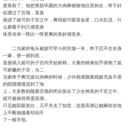
更靠前了。他把青筋毕露的大肉棒狠狠地往里刺去，终于好
似通过了宫颈，直接
插进了妮可的子宫之中，爽得妮可眼冒金星，口水乱流，什
么都看不到只感觉身
体里传来一阵比一阵更爽的美妙感觉来。
二当家的龟头被妮可窄小的宫颈一夹，终于忍不住全身
一麻，便一插到底，
直接插入妮可的子宫内开始射精，大量的精液似乎填饱了妮
可娇嫩的子宫，当二
当家终于爽完拔出肉棒的时候，少许精液随着残败充血不堪
的阴唇缓缓流到了地
上，大多数则随着宫颈的闭合留在了少女神圣的子宫之中。
妮可被操得再度高潮，
只见她双眼发白，几乎失去了知觉，连度高潮让她瘫软在地
上不断抽搐着却动不
了一根手指。