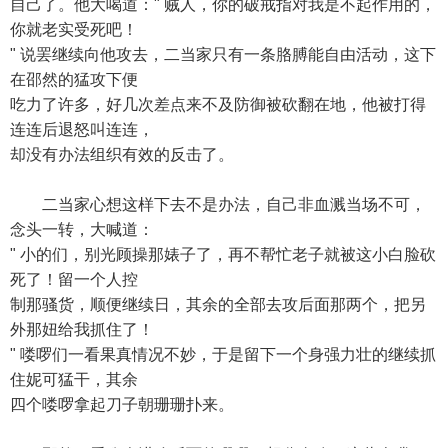
自己了。他大喝道：" 贼人，你的破戒指对我是不起作用的，
你就老实受死吧！
" 说罢继续向他攻去，二当家只有一条胳膊能自由活动，这下
在邵然的猛攻下便
吃力了许多，好几次差点来不及防御被砍翻在地，他被打得
连连后退怒叫连连，
却没有办法组织有效的反击了。
二当家心想这样下去不是办法，自己非血溅当场不可，
念头一转，大喊道：
" 小的们，别光顾操那婊子了，再不帮忙老子就被这小白脸砍
死了！留一个人控
制那骚货，顺便继续日，其余的全部去攻后面那两个，把另
外那妞给我抓住了！
" 喽啰们一看果真情况不妙，于是留下一个身强力壮的继续抓
住妮可猛干，其余
四个喽啰拿起刀子朝珊珊扑来。