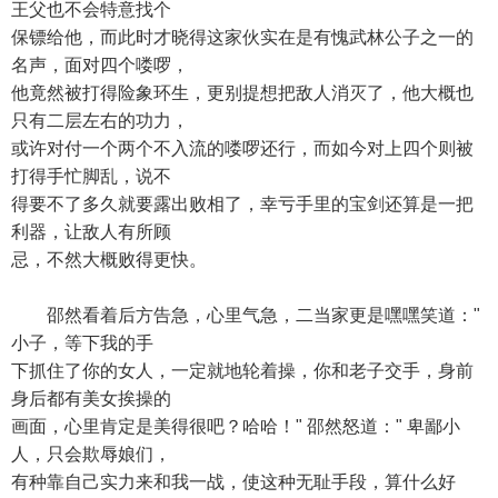
王父也不会特意找个
保镖给他，而此时才晓得这家伙实在是有愧武林公子之一的
名声，面对四个喽啰，
他竟然被打得险象环生，更别提想把敌人消灭了，他大概也
只有二层左右的功力，
或许对付一个两个不入流的喽啰还行，而如今对上四个则被
打得手忙脚乱，说不
得要不了多久就要露出败相了，幸亏手里的宝剑还算是一把
利器，让敌人有所顾
忌，不然大概败得更快。
邵然看着后方告急，心里气急，二当家更是嘿嘿笑道："
小子，等下我的手
下抓住了你的女人，一定就地轮着操，你和老子交手，身前
身后都有美女挨操的
画面，心里肯定是美得很吧？哈哈！" 邵然怒道：" 卑鄙小
人，只会欺辱娘们，
有种靠自己实力来和我一战，使这种无耻手段，算什么好