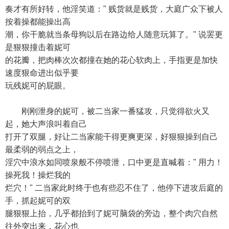
奏才有所好转，他淫笑道：" 贱货就是贱货，大庭广众下被人
按着操都能操出高
潮，你干脆就当条母狗以后在路边给人随意玩算了。" 说罢更
是狠狠撞击着妮可
的花瓣，把肉棒次次都撞在她的花心软肉上，手指更是加快
速度狠命进出似乎要
玩残妮可的屁眼。
刚刚泄身的妮可，被二当家一番猛攻，只觉得欲火又
起，她大声浪叫着自己
打开了双腿，好让二当家能干得更爽更深，好狠狠操到自己
最柔弱的弱点之上，
淫穴中浪水如同喷泉般不停喷泄，口中更是直喊着：" 用力！
操死我！操烂我的
烂穴！" 二当家此时终于也有些忍不住了，他停下进攻后庭的
手，抓起妮可的双
腿狠狠上抬，几乎都抬到了妮可脑袋的旁边，整个肉穴自然
往外突出来，花心也