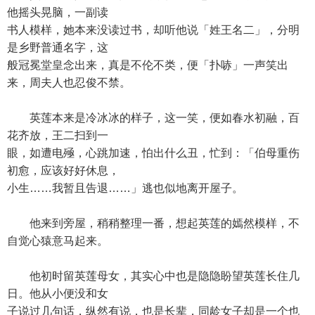
他摇头晃脑，一副读
书人模样，她本来没读过书，却听他说「姓王名二」，分明
是乡野普通名字，这
般冠冕堂皇念出来，真是不伦不类，便「扑哧」一声笑出
来，周夫人也忍俊不禁。
英莲本来是冷冰冰的样子，这一笑，便如春水初融，百
花齐放，王二扫到一
眼，如遭电殛，心跳加速，怕出什么丑，忙到：「伯母重伤
初愈，应该好好休息，
小生……我暂且告退……」逃也似地离开屋子。
他来到旁屋，稍稍整理一番，想起英莲的嫣然模样，不
自觉心猿意马起来。
他初时留英莲母女，其实心中也是隐隐盼望英莲长住几
日。他从小便没和女
子说过几句话，纵然有说，也是长辈，同龄女子却是一个也