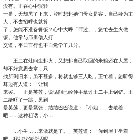
没有。正在心中辗转
一番，天却黑了下来，登时想起她们母女是客，自己殄为主
人，不去招呼也就算
了，怎能不准备餐饭？心中大呼「罪过」，急忙去生火做
饭。他常与庙里僧人打
交道，平日言行也不自觉学了几分。
王二在灶间生起火，又想起自己取回的米粮还在大屋，
却不好意思去拿，只
找所剩旧米，虽不甚多，将就也够三人吃，正忙着，忽听得
耳边有人道：「让我
来罢。」正是英莲，说话间已经伸手拿过王二手上锅铲。王
二给吓了一跳，见到
是英莲，更是紧张，结结巴巴说道：「小姐……去歇着
吧……这种粗话，小…
…小生……来做就是了。」英莲道：「你到屋里坐着
吧，我妈找你说话呢。」