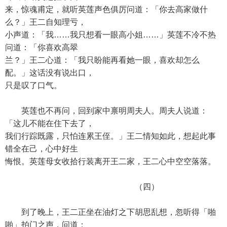
来，惊魂甫定，就听英莲声色俱厉问道：「你去高家做什
么？」王二自知理亏，
小声道：「我……我只想看一眼高小姐……」英莲不冷不热
问道：「你喜欢高翠
兰？」王二心道：「我只盼能再看她一眼，喜欢却怎么
配。」这话没有说出口，
只是叹了口气。
英莲也不再问，回到家中禀明周夫人。周夫人说道：
「这儿不能在住下去了，
我们行踪既露，只怕连累王侄。」王二情知如此，想起此事
错全在己，心中好生
悔恨。英莲母女收拾行装离开王二家，王二心中空空落落。
（四）
到了晚上，王二正坐在油灯之下胡思乱想，忽听得「啪
啪」拍门之声，问道：