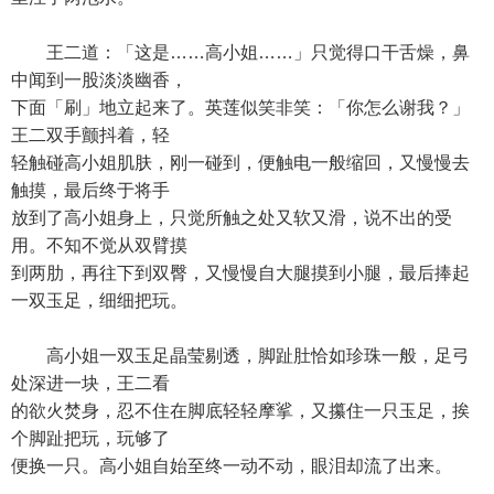
王二道：「这是……高小姐……」只觉得口干舌燥，鼻
中闻到一股淡淡幽香，
下面「刷」地立起来了。英莲似笑非笑：「你怎么谢我？」
王二双手颤抖着，轻
轻触碰高小姐肌肤，刚一碰到，便触电一般缩回，又慢慢去
触摸，最后终于将手
放到了高小姐身上，只觉所触之处又软又滑，说不出的受
用。不知不觉从双臂摸
到两肋，再往下到双臀，又慢慢自大腿摸到小腿，最后捧起
一双玉足，细细把玩。
高小姐一双玉足晶莹剔透，脚趾肚恰如珍珠一般，足弓
处深进一块，王二看
的欲火焚身，忍不住在脚底轻轻摩挲，又攥住一只玉足，挨
个脚趾把玩，玩够了
便换一只。高小姐自始至终一动不动，眼泪却流了出来。