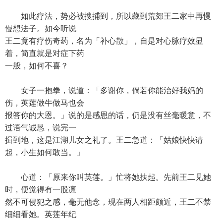
如此疗法，势必被搜捕到，所以藏到荒郊王二家中再慢
慢想法子。如今听说
王二竟有疗伤奇药，名为「补心散」，自是对心脉疗效显
着，简直就是对症下药
一般，如何不喜？
女子一抱拳，说道：「多谢你，倘若你能治好我妈的
伤，英莲做牛做马也会
报答你的大恩。」说的是感恩的话，仍是没有丝毫暖意，不
过语气诚恳，说完一
揖到地，这是江湖儿女之礼了。王二急道：「姑娘快快请
起，小生如何敢当。」
心道：「原来你叫英莲。」忙将她扶起。先前王二见她
时，便觉得有一股凛
然不可侵犯之感，毫无他念，现在两人相距颇近，王二不禁
细细看她。英莲年纪