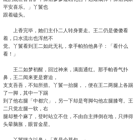
平安喜乐。」丫鬟也
跟着磕头。
上香完毕，她们主仆二人转身要走。王二仍是傻傻看
着，口水流出也浑然不
觉。丫鬟看到王二如此无礼，拿手帕拍他鼻子：「看什么
看！」
王二如梦初醒，回过神来，满面通红。那手帕香气扑
鼻，王二闻来更是窘迫，
支支吾吾，不知所措。丫鬟一抬腿，，便在王二两腿上各踢
了一脚，其中一下踢
到了他右腿「中都穴」，另一下却是弯脚勾他左腿膝弯。王
二只觉左腿一软，右
腿却整个麻了，登时站立不住，不由自主摔倒在地，只摔得
头晕脑胀，眼冒金星。
丫鬟嗤之以鼻：「真是个草包。」