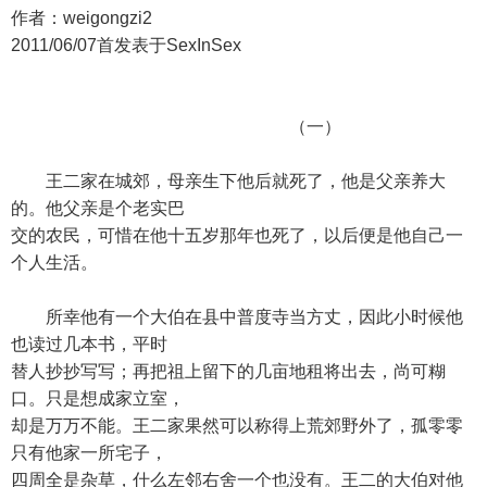
作者：weigongzi2
2011/06/07首发表于SexInSex
（一）
王二家在城郊，母亲生下他后就死了，他是父亲养大
的。他父亲是个老实巴
交的农民，可惜在他十五岁那年也死了，以后便是他自己一
个人生活。
所幸他有一个大伯在县中普度寺当方丈，因此小时候他
也读过几本书，平时
替人抄抄写写；再把祖上留下的几亩地租将出去，尚可糊
口。只是想成家立室，
却是万万不能。王二家果然可以称得上荒郊野外了，孤零零
只有他家一所宅子，
四周全是杂草，什么左邻右舍一个也没有。王二的大伯对他