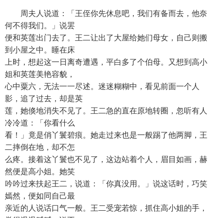
周夫人说道：「王侄你先休息吧，我们有备而去，他奈
何不得我们。」说罢
便和英莲出门去了。王二让出了大屋给她们母女，自己则搬
到小屋之中。睡在床
上时，想起这一日离奇遭遇，平白多了个伯母。又想到高小
姐和英莲美艳容貌，
心中粟六，无法一一尽述。迷迷糊糊中，看见前面一个人
影，追了过去，却是英
莲，她倏地消失不见了。王二急的直在原地转圈，忽听有人
冷冷道：「你看什么
看！」竟是俏丫鬟碧痕。她走过来也是一般踢了他两脚，王
二摔倒在地，却不怎
么疼。接着这丫鬟也不见了，这边站着个人，眉目如画，赫
然便是高小姐。她笑
吟吟过来扶起王二，说道：「你真没用。」说这话时，巧笑
嫣然，便如同自己最
亲近的人说话口气一般。王二受宠若惊，抓住高小姐的手，