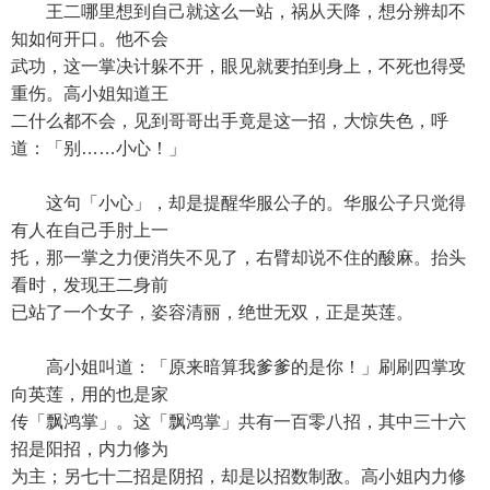
王二哪里想到自己就这么一站，祸从天降，想分辨却不
知如何开口。他不会
武功，这一掌决计躲不开，眼见就要拍到身上，不死也得受
重伤。高小姐知道王
二什么都不会，见到哥哥出手竟是这一招，大惊失色，呼
道：「别……小心！」
这句「小心」，却是提醒华服公子的。华服公子只觉得
有人在自己手肘上一
托，那一掌之力便消失不见了，右臂却说不住的酸麻。抬头
看时，发现王二身前
已站了一个女子，姿容清丽，绝世无双，正是英莲。
高小姐叫道：「原来暗算我爹爹的是你！」刷刷四掌攻
向英莲，用的也是家
传「飘鸿掌」。这「飘鸿掌」共有一百零八招，其中三十六
招是阳招，内力修为
为主；另七十二招是阴招，却是以招数制敌。高小姐内力修