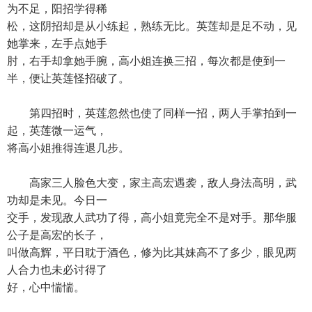
为不足，阳招学得稀
松，这阴招却是从小练起，熟练无比。英莲却是足不动，见
她掌来，左手点她手
肘，右手却拿她手腕，高小姐连换三招，每次都是使到一
半，便让英莲怪招破了。
第四招时，英莲忽然也使了同样一招，两人手掌拍到一
起，英莲微一运气，
将高小姐推得连退几步。
高家三人脸色大变，家主高宏遇袭，敌人身法高明，武
功却是未见。今日一
交手，发现敌人武功了得，高小姐竟完全不是对手。那华服
公子是高宏的长子，
叫做高辉，平日耽于酒色，修为比其妹高不了多少，眼见两
人合力也未必讨得了
好，心中惴惴。