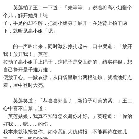
英莲拍了王二一下道：「先等等。」说着将高小姐翻个
个儿，解开她身上绳
子，手足的却不解，把高小姐身子展开，在她背上拍了两
下，就听见高小姐「嗯」
的一声叫出来，同时激烈挣扎起来，口中哭道：「放开
我！放开我！」英莲
拉动了高小姐手上绳子，这绳子是交叉绑的，结实得很，想
自己挣开是千难万难，
便放了心。一掀衣襟，从口袋里取出两根红烛，就着油灯点
着，屋中登时大亮。
英莲笑道：「恭喜喜郎官了，新娘子可美的紧。」王二
心中喜不自禁，道：
「英莲姑娘，我真不知道怎么谢你才好。」英莲道：「你治
好我……嗯……的伤，
我本来就该报答你。如今我们大仇得报，不能再待在这儿