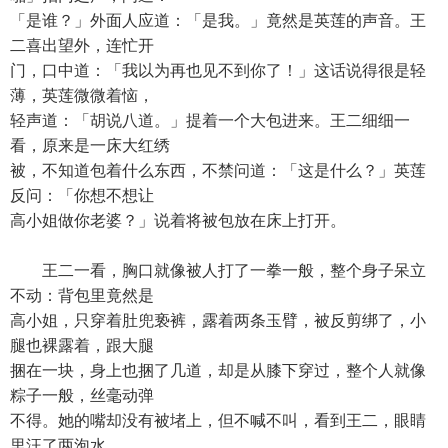
「是谁？」外面人应道：「是我。」竟然是英莲的声音。王
二喜出望外，连忙开
门，口中道：「我以为再也见不到你了！」这话说得很是轻
薄，英莲微微着恼，
轻声道：「胡说八道。」提着一个大包进来。王二细细一
看，原来是一床大红绣
被，不知道包着什么东西，不禁问道：「这是什么？」英莲
反问：「你想不想让
高小姐做你老婆？」说着将被包放在床上打开。
王二一看，胸口就像被人打了一拳一般，整个身子呆立
不动：背包里竟然是
高小姐，只穿着肚兜亵裤，露着两条玉臂，被反剪绑了，小
腿也裸露着，跟大腿
捆在一块，身上也捆了几道，却是从膝下穿过，整个人就像
粽子一般，丝毫动弹
不得。她的嘴却没有被堵上，但不喊不叫，看到王二，眼睛
里汪了两泡水。