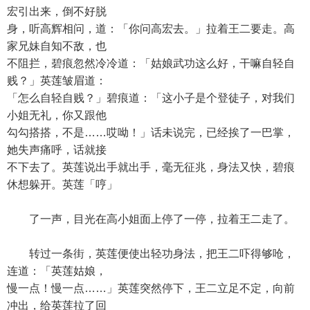
宏引出来，倒不好脱
身，听高辉相问，道：「你问高宏去。」拉着王二要走。高
家兄妹自知不敌，也
不阻拦，碧痕忽然冷冷道：「姑娘武功这么好，干嘛自轻自
贱？」英莲皱眉道：
「怎么自轻自贱？」碧痕道：「这小子是个登徒子，对我们
小姐无礼，你又跟他
勾勾搭搭，不是……哎呦！」话未说完，已经挨了一巴掌，
她失声痛呼，话就接
不下去了。英莲说出手就出手，毫无征兆，身法又快，碧痕
休想躲开。英莲「哼」
了一声，目光在高小姐面上停了一停，拉着王二走了。
转过一条街，英莲便使出轻功身法，把王二吓得够呛，
连道：「英莲姑娘，
慢一点！慢一点……」英莲突然停下，王二立足不定，向前
冲出，给英莲拉了回