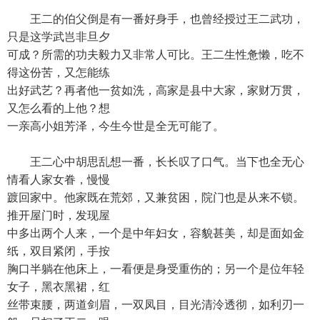
王二的伯父倒是有一番好身手，也曾经授过王二武功，
只是这学武岂非旦夕
可成？所需的功夫毅力又非常人可比。王二生性惫懒，吃不
得这份苦，又怎能练
出好武艺？再者他一贫如洗，高家是县中大家，家财万贯，
又怎么看的上他？想
一亲高小姐芳泽，今生今世是全无可能了。
王二心中胡思乱想一番，长长叹了口气。当下也全无心
情看人家女眷，慢慢
踱回家中。他家既在荒郊，又兼贫困，院门也是从来不锁。
推开屋门时，发现屋
中多出两个人来，一个是中年妇女，容貌甚美，却是面如金
纸，双目紧闭，手按
胸口半躺在他床上，一看便是身受重伤的；另一个是位年轻
女子，黑衣黑裙，红
丝带束腰，两道剑眉，一双凤目，目光清泠透彻，如利刃一