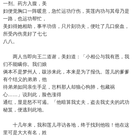
一剂。药方入腹，美
妇便觉胸口一阵暖意，急忙运功疗伤，英莲内功与其母乃是
一路，也运功帮忙，
美妇得她相助，事半功倍，只片刻功夫，便吐了几口瘀血，
所受内伤竟好了七七
八八。
两人当即向王二道谢，美妇道：「小相公与我有恩，我
们不能瞒你。我们娘
俩本不是梦州人，跋涉来此，本来是为了报仇。莲儿的爹爹
有个结义的弟弟，他
待弟弟如同亲生手足，岂料那人却狼心狗肺，包藏祸
心……」说到此，脸色涨得
通红，显是怒不可遏。「他暗算我丈夫，盗去我丈夫的武功
秘笈，便逃到此地。
十几年来，我和莲儿寻访各地，终于找到他啦！他在这
里可是大大有名，姓