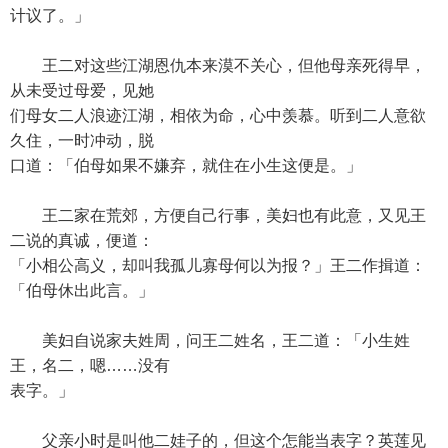
计议了。」
王二对这些江湖恩仇本来漠不关心，但他母亲死得早，
从未受过母爱，见她
们母女二人浪迹江湖，相依为命，心中羡慕。听到二人意欲
久住，一时冲动，脱
口道：「伯母如果不嫌弃，就住在小生这便是。」
王二家在荒郊，方便自己行事，美妇也有此意，又见王
二说的真诚，便道：
「小相公高义，却叫我孤儿寡母何以为报？」王二作揖道：
「伯母休出此言。」
美妇自说家夫姓周，问王二姓名，王二道：「小生姓
王，名二，嗯……没有
表字。」
父亲小时是叫他二娃子的，但这个怎能当表字？英莲见