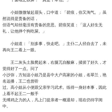
小姐微微皱起眉头，口中道：「碧痕，你又淘气。」虽
然说得是责备的话，
但语气却丝毫没有责备的意思。碧痕笑道：「这人好生无
礼，让他摔个狗吃屎。」
小姐道：「别多事，快走吧。」主仆二人径自去了，未
再向王二看上一眼。
王二灰头土脸爬起来，右腿兀自酸麻，揉搓了好久，才
觉得好了一点。问了
小沙弥，方知这小姐乃是县中大户高家的小姐，名翠兰，艳
名远播，王二也曾听
过。高小姐从小便跟父亲学习武术。练得一身好本事，因此
上看不起王二一般手
无缚鸡之力的人，凡上门提亲者一概退却，现在仍待字闺
中。