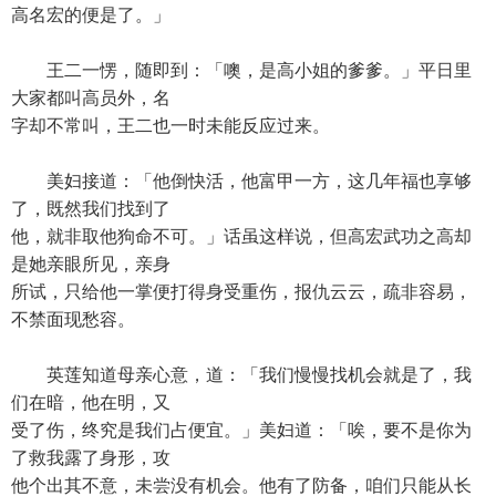
高名宏的便是了。」
王二一愣，随即到：「噢，是高小姐的爹爹。」平日里
大家都叫高员外，名
字却不常叫，王二也一时未能反应过来。
美妇接道：「他倒快活，他富甲一方，这几年福也享够
了，既然我们找到了
他，就非取他狗命不可。」话虽这样说，但高宏武功之高却
是她亲眼所见，亲身
所试，只给他一掌便打得身受重伤，报仇云云，疏非容易，
不禁面现愁容。
英莲知道母亲心意，道：「我们慢慢找机会就是了，我
们在暗，他在明，又
受了伤，终究是我们占便宜。」美妇道：「唉，要不是你为
了救我露了身形，攻
他个出其不意，未尝没有机会。他有了防备，咱们只能从长