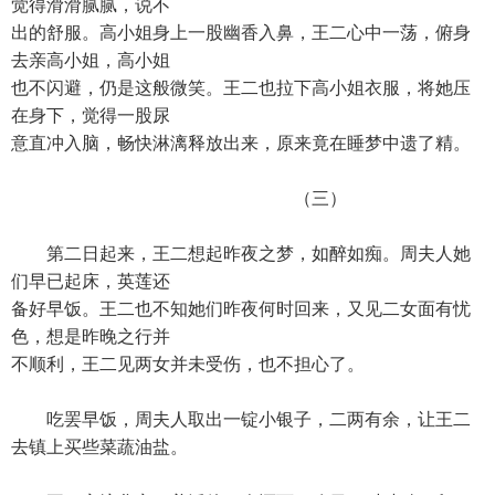
觉得滑滑腻腻，说不
出的舒服。高小姐身上一股幽香入鼻，王二心中一荡，俯身
去亲高小姐，高小姐
也不闪避，仍是这般微笑。王二也拉下高小姐衣服，将她压
在身下，觉得一股尿
意直冲入脑，畅快淋漓释放出来，原来竟在睡梦中遗了精。
（三）
第二日起来，王二想起昨夜之梦，如醉如痴。周夫人她
们早已起床，英莲还
备好早饭。王二也不知她们昨夜何时回来，又见二女面有忧
色，想是昨晚之行并
不顺利，王二见两女并未受伤，也不担心了。
吃罢早饭，周夫人取出一锭小银子，二两有余，让王二
去镇上买些菜蔬油盐。