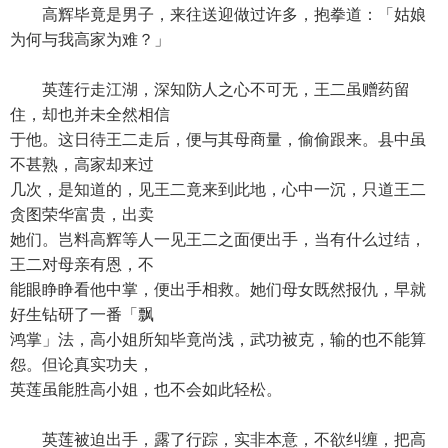
高辉毕竟是男子，来往送迎做过许多，抱拳道：「姑娘
为何与我高家为难？」
英莲行走江湖，深知防人之心不可无，王二虽赠药留
住，却也并未全然相信
于他。这日待王二走后，便与其母商量，偷偷跟来。县中虽
不甚熟，高家却来过
几次，是知道的，见王二竟来到此地，心中一沉，只道王二
贪图荣华富贵，出卖
她们。岂料高辉等人一见王二之面便出手，当有什么过结，
王二对母亲有恩，不
能眼睁睁看他中掌，便出手相救。她们母女既然报仇，早就
好生钻研了一番「飘
鸿掌」法，高小姐所知毕竟尚浅，武功被克，输的也不能算
怨。但论真实功夫，
英莲虽能胜高小姐，也不会如此轻松。
英莲被迫出手，露了行踪，实非本意，不欲纠缠，把高