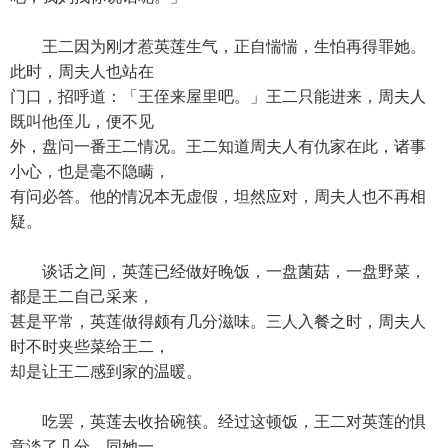
王二因为刚才惹英莲生气，正自惴惴，生怕再得罪她。
此时，周夫人也站在
门口，招呼道：「王侄来屋里吧。」王二只能进来，周夫人
既叫他侄儿，便不见
外，盘问一番王二情况。王二知道周夫人有仇家在此，诸事
小心，也是毫不隐瞒，
有问必答。他的情况本无虚假，坦然应对，周夫人也不再相
疑。
谈话之间，英莲已经做好晚饭，一盘菌菇，一盘野菜，
都是王二自己采来，
甚是平常，英莲做得颇有几分滋味。三人入餐之时，周夫人
时不时夹些菜给王二，
却是让王二感到家的温暖。
吃罢，英莲去收拾碗筷。经过这顿饭，王二对英莲的惧
意淡了几分，同她一