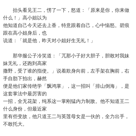
抬头看见王二，愣了一下，怒道：「原来是你，你来做
什么！」高小姐以为
他知道自己今天还去上香，特意跟着自己，心中恼怒。碧痕
跟在高小姐身后，也
说道：「就是他，昨天对小姐好生无礼！」
那华服公子冷笑道：「兀那小子好大胆子，胆敢对我妹
妹无礼，还跑到高家
撒野，受了谁的指使。」说着欺身向前，左手架在胸前，右
手自肋下拍出，赫然
便是他们家传绝学「飘鸿掌」，这一招叫「排山倒海」，是
这套掌法中最厉害的
一招，全无花架，纯系这一掌刚猛内力制敌。他不知道王二
什么身份，但最近家
里有些变故，他只道王二与英莲母女是一伙的，全力出手，
不敢托大。