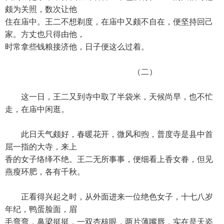
颇为关照，数次让他
住在庙中。王二不想剃度，在庙中又颇不自在，便坚持回己
家。方丈也只得由他，
时常拿些钱粮接济他，日子便这么过着。
（二）
这一日，王二又到寺中取了半袋米，天候尚早，也不忙
走，在庙中闲逛。
此日天气颇好，春暖花开，微风和煦，普度寺是县中首
屈一指的大寺，来上
香的女子络绎不绝。王二无所事事，便细看上香女眷，但见
燕瘦环肥，各有千秋。
正看得兴起之时，从外面进来一位绝色女子，十七八岁
年纪，鸭蛋脸面，眉
毛弯弯，鼻梁挺挺，一双杏核眼，两片薄嘴唇，实在是天姿