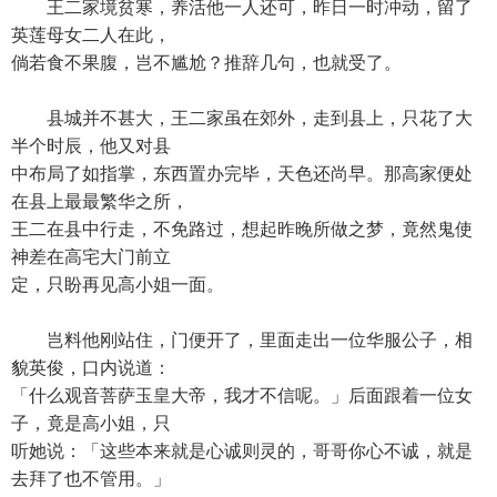
王二家境贫寒，养活他一人还可，昨日一时冲动，留了
英莲母女二人在此，
倘若食不果腹，岂不尴尬？推辞几句，也就受了。
县城并不甚大，王二家虽在郊外，走到县上，只花了大
半个时辰，他又对县
中布局了如指掌，东西置办完毕，天色还尚早。那高家便处
在县上最最繁华之所，
王二在县中行走，不免路过，想起昨晚所做之梦，竟然鬼使
神差在高宅大门前立
定，只盼再见高小姐一面。
岂料他刚站住，门便开了，里面走出一位华服公子，相
貌英俊，口内说道：
「什么观音菩萨玉皇大帝，我才不信呢。」后面跟着一位女
子，竟是高小姐，只
听她说：「这些本来就是心诚则灵的，哥哥你心不诚，就是
去拜了也不管用。」