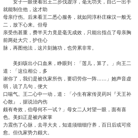
女子一眼便看出王二步伐虚浮，毫无功夫，自己一出手
就能制住他，这才助
母亲疗伤。后来看王二悉心服务，就如同淳朴庄稼汉一般无
二，放下心来。但母
亲受伤甚重，费半天力竟是毫无成效，只能出指点了母亲胸
前两处大穴，护住心
脉，再图他法，这片刻施功，也劳累非常。
美妇咳出小口血来，睁眼到：「莲儿，算了。」向王二
道：「这位相公，多
谢你了，我们是被仇家所伤，要叨劳你一阵……」她声音虚
弱，说了几句，便大
口喘气。王二心中一动，道：「小生有家传灵药叫『天王补
心散』，据说治内伤
颇有奇效，伯母何不一试？」母女二人对望一眼，面有喜
色。美妇正是被内家掌
力震伤了心脉，去寻大夫，知道须细细疗养，百日后或可痊
愈。但仇家势力颇大。