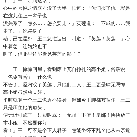
了。」王二听到这话，
心中的喜悦之情立即没了大半，忙道：「你们报了仇，就是
在这儿住上一辈子也
没关系了，怎么……怎么要走？」英莲道：「不成的……我
走了。」说罢身子一
动，已在屋外。王二急忙追出，叫道：「英莲！英莲！」心
中着急，连姑娘也不
叫了，但哪里还能看见英莲的影子？
王二悻悻回屋，看到床上兀自挣扎的高小姐，俗话说
「色令智昏」，什么也
不管了。屋内没了英莲，只他们二人，王二更是肆无忌惮，
高小姐虽然功夫好，
平时就算十个王二也近不得身，但如今手脚都被捆住，王二
只是压住她的肩头，
便无计可施了，只能叫骂：「无耻！下流！卑鄙！快快放了
本小姐，不然要你好
看！」王二可不是个正人君子，怎能坐怀不乱？他从未亲近