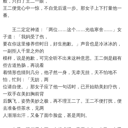
般，只扫了王二一眼，
王二便觉心中一惊，不自觉后退一步。那女子上下打量他一
番。
王二定定神道：「两位……这个……光临寒舍……」女
子道：「我妈受了伤，
要在你这里修养些时日，好生抱歉。」声音也是冷冰冰的，
一副拒人千里之外的
模样，说是抱歉，可完全听不出来这种意思。王二倒是颇有
些古道热肠，再说看
着情形也猜到几分，他孑然一身，无牵无挂，天不怕地不
怕，忙到：「无妨，两
位请自便。」那女子应了他一句话时，已开始助美妇疗伤，
一双手在美妇胸前背
后飘飞，姿势美妙之极，再不理王二了。王二不便打扰，便
去准备些茶水，见两
人渐渐出汗，又备了面巾脸盆，甚是周到。