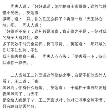
周夫人道：「好好说话，怎地抢白王家哥哥，这脾气总
也不见改。」英莲撅
撅嘴，道：「妈，你的伤怎么样了？再服一剂『天王补心
散』吧。」周夫人道：
「好得差不多了，这药甚是珍贵，肯定得之不易，一剂对我
的身子大有好处。吃
多了药效不能完全发挥，反而浪费。」英莲道：「那奸贼的
伤却不知如何，不如
我今晚去探察一番。」周夫人点点头：「要去看一下，待会
我跟你一块去。」
二人当着王二的面说这等隐秘之事，自是不把他当外人
看了。王二道：「夜
黑风高，怕有什么危险。」英莲道：「干这档子事自然要趁
夜黑风高了，白天不
是全给人瞧见了？」王二无言以对，他对江湖事全然不懂，
只有瞠目结舌的分。