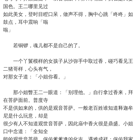
国色。王二哪里见过
如此美女，登时目瞪口呆，做声不得，胸中心跳「咚咚」如
鼓点，耳中震响「嗡
嗡」
若铜锣，魂儿都不是自己的了。
一个丫鬟模样的女孩子从沙弥手中取过香，碰巧看见王
二猪哥样，心头有气，
对那女子道：「小姐你看。」
那小姐瞥王二一眼道：「别理他。」自行拿过香来，拜
在菩萨面前。普度寺
不是供如来的，供的是观音菩萨。一般老百姓谁知道释迦牟
尼是什么玩意，却是
很少有人不知道观世音菩萨，因此庙中香火很是鼎盛。小姐
口中念道：「全知全
能的观世音菩萨，保佑爹爹逢凶化吉，遇难成祥；保佑我家