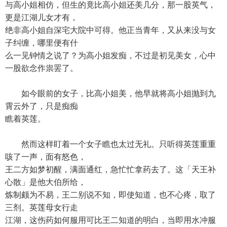
与高小姐相仿，但生的竟比高小姐还美几分，那一股英气，
更是江湖儿女才有，
绝非高小姐自深宅大院中可得。他正当青年，又从来没与女
子纠缠，哪里便有什
么一见钟情之说了？为高小姐发痴，不过是初见美女，心中
一股欲念作祟罢了。
如今眼前的女子，比高小姐美，他早就将高小姐抛到九
霄云外了，只是痴痴
瞧着英莲。
然而这样盯着一个女子瞧也太过无礼。只听得英莲重重
咳了一声，面有怒色，
王二方如梦初醒，满面通红，急忙忙拿药去了。这「天王补
心散」是他大伯所给，
炼制颇为不易，王二别说不知，即使知道，也不心疼，取了
三剂。英莲母女行走
江湖，这伤药如何服用可比王二知道的明白，当即用水冲服