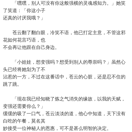
「嘿嘿，别人可没有你这般强横的灵魂感知力。」她笑
了笑道：「你这小子
还真的讨厌我哦？」
苍云翻了翻白眼，冷笑不语，他已打定主意，不管这邪
花如何花言巧语，也
不会再让他跟在自己身边。
「小娃娃，想变强吗？想受到别人的尊崇吗？」虽然心
头已经将她划为了不
沾惹的一方，不过在这番话中，苍云的心脏，还是忍不住的
跳了跳。
「现在我已经知晓了炼之气消失的缘故，以我的天赋，
变强还需要你么？」
缓缓的吸了一口气，苍云淡淡的道，他心中知道，天下没有
白吃的午餐，莫名其
妙接受一位神秘人的恩惠，可不是甚么明智的决定。