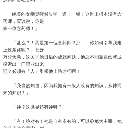
绝美的女幽灵哑然失笑，道：「错！这世上根本没有念
药师，应该说，你是
第一位念药师！」
「甚么？！我是第一位念药师？那……你如何引导我走
上这条路呢？」苍云
万分焦急，这关乎他日后的成就问题，他总不能靠自己就成
摸索出一门职业出来
吧？必须有「人」引领他上路才行啊！
「我当然知道，因为我拥有一般人没有的知识，从神而
来的知识！」
「神？这世界还有神呀？」
「有！绝对有！祂是自有永有的，可以称祂为主宰，祂