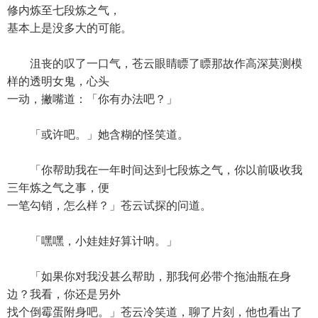
修内炼至七段炼之气，
基本上是没多大的可能。
沮丧的叹了一口气，苍云眼睛瞟了瞟那故作高深莫测模
样的透明女鬼，心头
一动，撇嘴道：「你有办法吧？」
「或许吧。」她含糊的怪笑道。
「你帮助我在一年时间达到七段炼之气，你以前吸收我
三年炼之气之事，便
一笔勾销，怎么样？」苍云试探的问道。
「嘿嘿，小娃娃好算计呐。」
「如果你对我没甚么帮助，那我何必带个拖油瓶在身
边？我看，你还是另外
找个倒霉蛋附身吧。」苍云冷笑道，聊了片刻，他也看出了