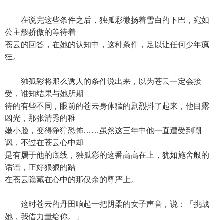
在说完这些条件之后，独孤彩微扬着雪白的下巴，宛如
公主般骄傲的等待着
苍云的回答，在她的认知中，这种条件，足以让任何少年疯
狂。
独孤彩将那么诱人的条件说出来，以为苍云一定会接
受，谁知结果与她所期
待的有些不同，眼前的苍云身体猛的剧烈抖了起来，他目露
凶光，那张清秀的稚
嫩小脸，变得狰狞恐怖……虽然这三年中他一直遭受到嘲
讽，不过在苍云心中却
是有属于他的底线，独孤彩的这番高高在上，犹如施舍般的
话语，正好狠狠的踏
在苍云隐藏在心中的那仅余的尊严上。
这时苍云的丹田响起一把阴柔的女子声音，说：「挑战
她，我借力量给你。」