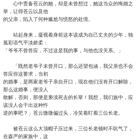
心中责备苍云的她，却是未曾想过，她这当众的悔婚之
举，让得苍云以及他
的父亲，陷入了何种尴尬与愤怒的处境。
站起身来，凝视着身前这本该成为自己丈夫的少年，独
孤彩语气平淡娇柔：
「爷爷不曾答应，不过这是我的事，与他也没关系。」
「既然老爷子未曾开口，那么还望包涵，我父亲也不会
答应你这要求，当初
的婚事，是两家老爷子亲自开口，现在他们没有开口解除，
那么这婚事，便没人
敢解，否则，那便是亵渎死去的长辈！我想，我们族中，应
该没人会干出这种忤
逆的事吧？」苍云微微偏过头，冷笑着盯着三位长老。
被苍云这么大顶帽子压过来，三位长老顿时不吭气了，
在森严的家族中，这