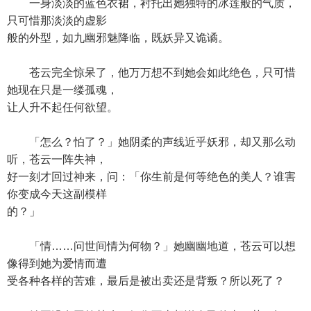
一身淡淡的蓝色衣裙，衬托出她独特的冰莲般的气质，
只可惜那淡淡的虚影
般的外型，如九幽邪魅降临，既妖异又诡谲。
苍云完全惊呆了，他万万想不到她会如此绝色，只可惜
她现在只是一缕孤魂，
让人升不起任何欲望。
「怎么？怕了？」她阴柔的声线近乎妖邪，却又那么动
听，苍云一阵失神，
好一刻才回过神来，问：「你生前是何等绝色的美人？谁害
你变成今天这副模样
的？」
「情……问世间情为何物？」她幽幽地道，苍云可以想
像得到她为爱情而遭
受各种各样的苦难，最后是被出卖还是背叛？所以死了？