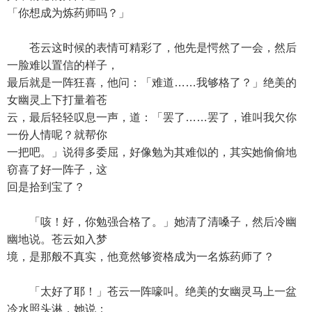
「你想成为炼药师吗？」
苍云这时候的表情可精彩了，他先是愕然了一会，然后
一脸难以置信的样子，
最后就是一阵狂喜，他问：「难道……我够格了？」绝美的
女幽灵上下打量着苍
云，最后轻轻叹息一声，道：「罢了……罢了，谁叫我欠你
一份人情呢？就帮你
一把吧。」说得多委屈，好像勉为其难似的，其实她偷偷地
窃喜了好一阵子，这
回是拾到宝了？
「咳！好，你勉强合格了。」她清了清嗓子，然后冷幽
幽地说。苍云如入梦
境，是那般不真实，他竟然够资格成为一名炼药师了？
「太好了耶！」苍云一阵嚎叫。绝美的女幽灵马上一盆
冷水照头淋，她说：