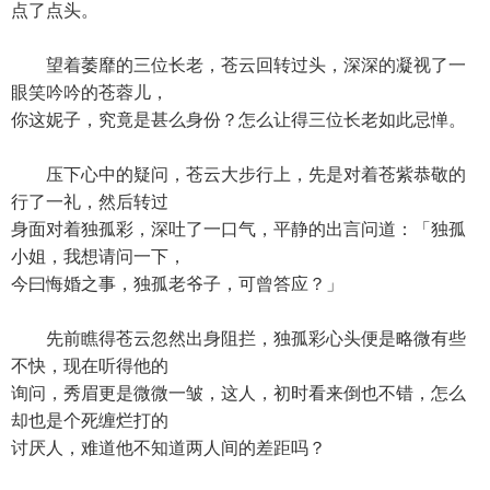
点了点头。
望着萎靡的三位长老，苍云回转过头，深深的凝视了一
眼笑吟吟的苍蓉儿，
你这妮子，究竟是甚么身份？怎么让得三位长老如此忌惮。
压下心中的疑问，苍云大步行上，先是对着苍紫恭敬的
行了一礼，然后转过
身面对着独孤彩，深吐了一口气，平静的出言问道：「独孤
小姐，我想请问一下，
今曰悔婚之事，独孤老爷子，可曾答应？」
先前瞧得苍云忽然出身阻拦，独孤彩心头便是略微有些
不快，现在听得他的
询问，秀眉更是微微一皱，这人，初时看来倒也不错，怎么
却也是个死缠烂打的
讨厌人，难道他不知道两人间的差距吗？