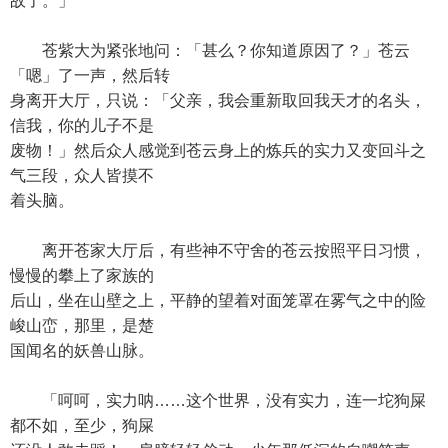
故了。」
苍紫大为紧张地问：「甚么？你知道原因了？」苍云
「嗯」了一声，然后转
身离开大厅，只说：「父亲，我会重新取回我天才的名头，
信我，你的儿子不是
废物！」然后众人感觉到苍云身上的炼兵的实力又变回斗之
气三段，众人皆摸不
着头脑。
离开苍家大厅后，有些神不守舍的苍云按照平日习惯，
慢慢的攀上了家族的
后山，坐在山壁之上，平静的望着对面笼罩在雾气之中的险
峻山峦，那里，是楚
国闻名的妖兽山脉。
「呵呵，实力呐……这个世界，没有实力，连一坨狗屎
都不如，至少，狗屎