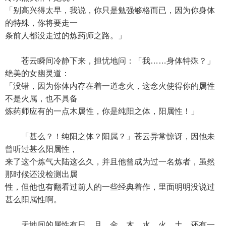
「别高兴得太早，我说，你只是勉强够格而已，因为你身体
的特殊，你将要走一
条前人都没走过的炼药师之路。」
苍云瞬间冷静下来，担忧地问：「我……身体特殊？」
绝美的女幽灵道：
「没错，因为你体内存在着一道念火，这念火使得你的属性
不是火属，也不具备
炼药师应有的一点木属性，你是纯阳之体，阳属性！」
「甚么？！纯阳之体？阳属？」苍云异常惊讶，因他未
曾听过甚么阳属性，
来了这个炼气大陆这么久，并且他曾成为过一名炼者，虽然
那时候还没检测出属
性，但他也有翻看过前人的一些经典着作，里面明明没说过
甚么阳属性啊。
天地间的属性有日、月、金、木、水、火、土，还有一