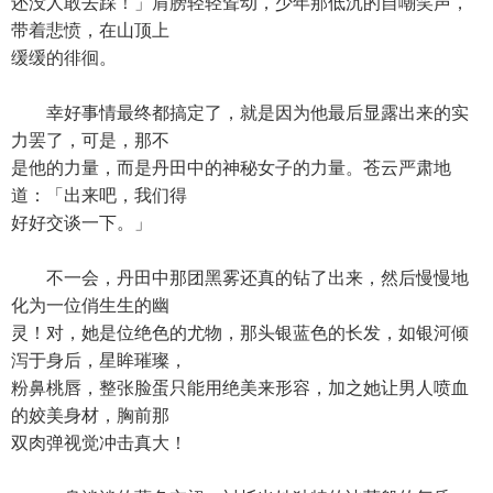
还没人敢去踩！」肩膀轻轻耸动，少年那低沉的自嘲笑声，
带着悲愤，在山顶上
缓缓的徘徊。
幸好事情最终都搞定了，就是因为他最后显露出来的实
力罢了，可是，那不
是他的力量，而是丹田中的神秘女子的力量。苍云严肃地
道：「出来吧，我们得
好好交谈一下。」
不一会，丹田中那团黑雾还真的钻了出来，然后慢慢地
化为一位俏生生的幽
灵！对，她是位绝色的尤物，那头银蓝色的长发，如银河倾
泻于身后，星眸璀璨，
粉鼻桃唇，整张脸蛋只能用绝美来形容，加之她让男人喷血
的姣美身材，胸前那
双肉弹视觉冲击真大！