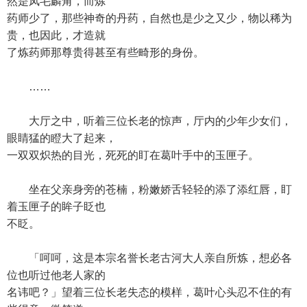
然是凤毛麟角，而炼
药师少了，那些神奇的丹药，自然也是少之又少，物以稀为
贵，也因此，才造就
了炼药师那尊贵得甚至有些畸形的身份。
……
大厅之中，听着三位长老的惊声，厅内的少年少女们，
眼睛猛的瞪大了起来，
一双双炽热的目光，死死的盯在葛叶手中的玉匣子。
坐在父亲身旁的苍楠，粉嫩娇舌轻轻的添了添红唇，盯
着玉匣子的眸子眨也
不眨。
「呵呵，这是本宗名誉长老古河大人亲自所炼，想必各
位也听过他老人家的
名讳吧？」望着三位长老失态的模样，葛叶心头忍不住的有