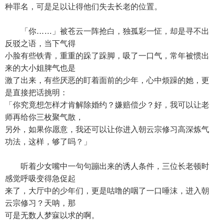
种罪名，可是足以让得他们失去长老的位置。
「你……」被苍云一阵抢白，独孤彩一怔，却是寻不出
反驳之语，当下气得
小脸有些铁青，重重的跺了跺脚，吸了一口气，常年被惯出
来的大小姐脾气也是
激了出来，有些厌恶的盯着面前的少年，心中烦躁的她，更
是直接把话挑明：
「你究竟想怎样才肯解除婚约？嫌赔偿少？好，我可以让老
师再给你三枚聚气散，
另外，如果你愿意，我还可以让你进入朝云宗修习高深炼气
功法，这样，够了吗？」
听着少女嘴中一句句蹦出来的诱人条件，三位长老顿时
感觉呼吸变得急促起
来了，大厅中的少年们，更是咕噜的咽了一口唾沫，进入朝
云宗修习？天呐，那
可是无数人梦寐以求的啊。