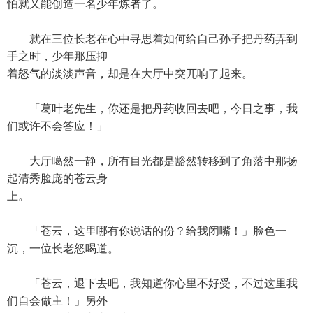
怕就又能创造一名少年炼者了。
就在三位长老在心中寻思着如何给自己孙子把丹药弄到
手之时，少年那压抑
着怒气的淡淡声音，却是在大厅中突兀响了起来。
「葛叶老先生，你还是把丹药收回去吧，今日之事，我
们或许不会答应！」
大厅噶然一静，所有目光都是豁然转移到了角落中那扬
起清秀脸庞的苍云身
上。
「苍云，这里哪有你说话的份？给我闭嘴！」脸色一
沉，一位长老怒喝道。
「苍云，退下去吧，我知道你心里不好受，不过这里我
们自会做主！」另外