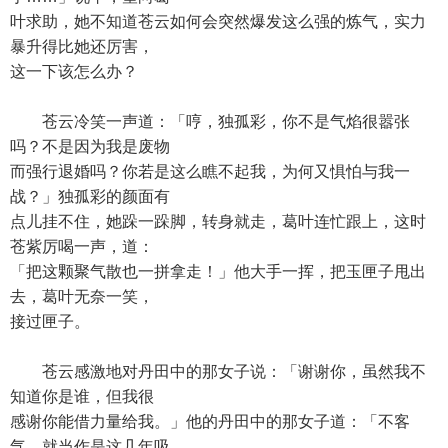
叶求助，她不知道苍云如何会突然爆发这么强的炼气，实力
暴升得比她还厉害，
这一下该怎么办？
苍云冷笑一声道：「哼，独孤彩，你不是气焰很嚣张
吗？不是因为我是废物
而强行退婚吗？你若是这么瞧不起我，为何又惧怕与我一
战？」独孤彩的颜面有
点儿挂不住，她跺一跺脚，转身就走，葛叶连忙跟上，这时
苍紫厉喝一声，道：
「把这颗聚气散也一拼拿走！」他大手一挥，把玉匣子甩出
去，葛叶无奈一笑，
接过匣子。
苍云感激地对丹田中的那女子说：「谢谢你，虽然我不
知道你是谁，但我很
感谢你能借力量给我。」他的丹田中的那女子道：「不客
气，就当作是这几年吸