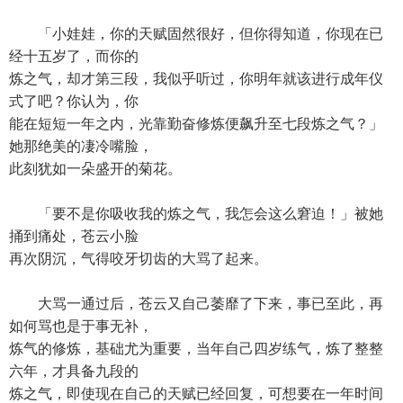
「小娃娃，你的天赋固然很好，但你得知道，你现在已
经十五岁了，而你的
炼之气，却才第三段，我似乎听过，你明年就该进行成年仪
式了吧？你认为，你
能在短短一年之内，光靠勤奋修炼便飙升至七段炼之气？」
她那绝美的凄冷嘴脸，
此刻犹如一朵盛开的菊花。
「要不是你吸收我的炼之气，我怎会这么窘迫！」被她
捅到痛处，苍云小脸
再次阴沉，气得咬牙切齿的大骂了起来。
大骂一通过后，苍云又自己萎靡了下来，事已至此，再
如何骂也是于事无补，
炼气的修炼，基础尤为重要，当年自己四岁练气，炼了整整
六年，才具备九段的
炼之气，即使现在自己的天赋已经回复，可想要在一年时间