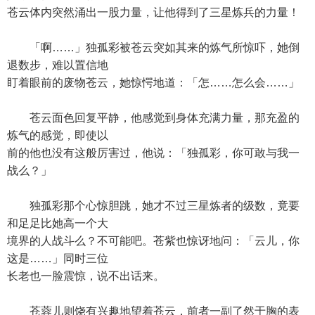
苍云体内突然涌出一股力量，让他得到了三星炼兵的力量！
「啊……」独孤彩被苍云突如其来的炼气所惊吓，她倒
退数步，难以置信地
盯着眼前的废物苍云，她惊愕地道：「怎……怎么会……」
苍云面色回复平静，他感觉到身体充满力量，那充盈的
炼气的感觉，即使以
前的他也没有这般厉害过，他说：「独孤彩，你可敢与我一
战么？」
独孤彩那个心惊胆跳，她才不过三星炼者的级数，竟要
和足足比她高一个大
境界的人战斗么？不可能吧。苍紫也惊讶地问：「云儿，你
这是……」同时三位
长老也一脸震惊，说不出话来。
苍蓉儿则饶有兴趣地望着苍云，前者一副了然于胸的表