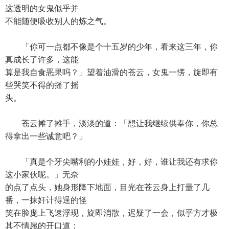
这透明的女鬼似乎并
不能随便吸收别人的炼之气。
「你可一点都不像是个十五岁的少年，看来这三年，你
真成长了许多，这能
算是我自食恶果吗？」望着油滑的苍云，女鬼一愣，旋即有
些哭笑不得的摇了摇
头。
苍云摊了摊手，淡淡的道：「想让我继续供奉你，你总
得拿出一些诚意吧？」
「真是个牙尖嘴利的小娃娃，好，好，谁让我还有求你
这小家伙呢。」无奈
的点了点头，她身形降下地面，目光在苍云身上打量了几
番，一抹奸计得逞的怪
笑在脸庞上飞速浮现，旋即消散，迟疑了一会，似乎方才极
其不情愿的开口道：