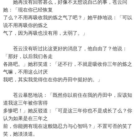
她再没有回答甚么，好像不太想说自己的事，苍云问
她：「现在你已经恢复
了么？不用再吸收我的炼之气了吧？」她平静地说：「可以
说不用再吸你的炼之
气了，因为再吸也没有用，太弱了。」
苍云没有听过比这更好的消息了，他自由了？他说：
「那好，以后我们各走
各路吧。」她邪笑道：「还不行，不就是吸收你三年的炼之
气嘛，不用这么讨厌
我吧，其实我觉得住在你的丹田中挺好的。」
苍云暴怒地说：「既然你以前住在我的丹田中，应该知
道我这三年被你害得
多惨吧！」她反驳道：「可是这三年你也不是成长了么？你
认为如果是在三年之
前，你能拥有现在这般隐忍力与心智吗？」不置可否的笑了
笑，她淡淡道。