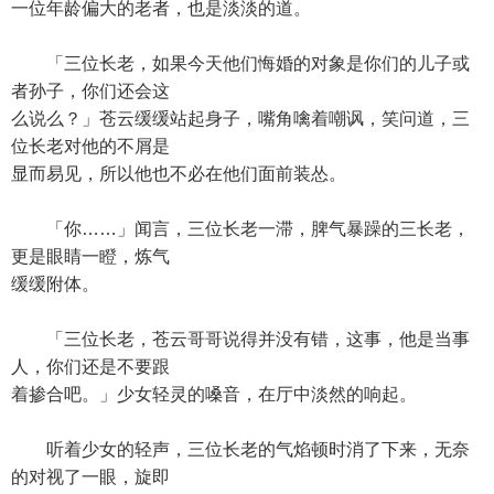
一位年龄偏大的老者，也是淡淡的道。
「三位长老，如果今天他们悔婚的对象是你们的儿子或
者孙子，你们还会这
么说么？」苍云缓缓站起身子，嘴角噙着嘲讽，笑问道，三
位长老对他的不屑是
显而易见，所以他也不必在他们面前装怂。
「你……」闻言，三位长老一滞，脾气暴躁的三长老，
更是眼睛一瞪，炼气
缓缓附体。
「三位长老，苍云哥哥说得并没有错，这事，他是当事
人，你们还是不要跟
着掺合吧。」少女轻灵的嗓音，在厅中淡然的响起。
听着少女的轻声，三位长老的气焰顿时消了下来，无奈
的对视了一眼，旋即