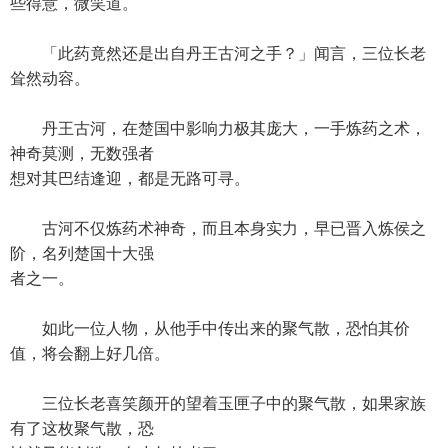
些得意，微笑道。
「此药竟然还是出自丹王古河之手？」闻言，三位长老
耸然动容。
丹王古河，在楚国中影响力极其庞大，一手炼药之术，
神奇莫测，无数强者
想对其巴结逢迎，都是无路可寻。
古河不仅炼药术神奇，而且本身实力，早已晋入炼侯之
阶，名列楚国十大强
者之一。
如此一位人物，从他手中传出来的聚气散，恐怕其价
值，将会翻上好几倍。
三位长老喜笑颜开的望着玉匣子中的聚气散，如果家族
有了这枚聚气散，恐