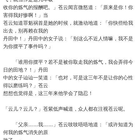
收你的炼气的报酬吧。」苍云闻言微怒道：「原来是你！你
害得我好惨啊！」当
苍云知道罪魁祸首是她的时候，就激动地道：「你快些给我
出去，别再赖在我的
丹田中！」丹田中的女子说：「别这么不近人情嘛，我不是
为你摆平了事件吗？」
「谁用你摆平？若不是被你取走我的炼气，我会弄得今
日的田地？！」丹田
中的女子讪讪一笑道：「也对，可是这三年不是让你的心性
得以磨练吗？」苍云
想想也觉得是，这三年来他学会了隐忍！
「云儿？云儿？」苍紫低声喊道，众人都在注视苍云呢。
「父亲……我……」苍云吱吱唔唔地道：「或许知道为
何我的炼气消失的原