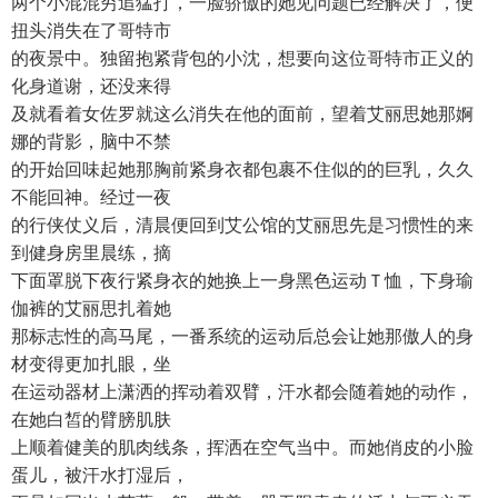
两个小混混穷追猛打，一脸骄傲的她见问题已经解决了，便
扭头消失在了哥特市
的夜景中。独留抱紧背包的小沈，想要向这位哥特市正义的
化身道谢，还没来得
及就看着女佐罗就这么消失在他的面前，望着艾丽思她那婀
娜的背影，脑中不禁
的开始回味起她那胸前紧身衣都包裹不住似的的巨乳，久久
不能回神。经过一夜
的行侠仗义后，清晨便回到艾公馆的艾丽思先是习惯性的来
到健身房里晨练，摘
下面罩脱下夜行紧身衣的她换上一身黑色运动Ｔ恤，下身瑜
伽裤的艾丽思扎着她
那标志性的高马尾，一番系统的运动后总会让她那傲人的身
材变得更加扎眼，坐
在运动器材上潇洒的挥动着双臂，汗水都会随着她的动作，
在她白皙的臂膀肌肤
上顺着健美的肌肉线条，挥洒在空气当中。而她俏皮的小脸
蛋儿，被汗水打湿后，