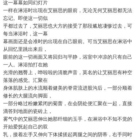
这一幕幕如同幻灯片
一样在淋浴时出现在艾丽思的眼前，无论无何艾丽思都无法
忘记。即使这一切似
乎都过去了，艾丽思也大方的接受了那段尴尬凄惨过去，可
每当淋浴时，这一幕
幕画面还是会准时的出现在自己眼前。可当艾丽思在淋浴中
从回忆里跳出来后，
眼前的这一切画面又将回归与平静，浴室中冲凉的只有自己
一人。淋浴拍打在她
光滑的翘臀上，哗啦啦的清脆声音，莫名的让艾丽思有种空
落落的感觉。汇聚在
身体肌肤上的水流顺着健美的脊背流进股沟后，一部分顺着
修长的大腿流向脚面，
一部分略过粉嫩紧闭的菊蕾，在会阴处便汇聚在一起，直接
滴答到地面的瓷砖上，
雾气中的艾丽思伸出她那纤细的玉手，在淋浴中不知不觉的
开始爱抚起自己的双
乳，接着左手又伸向下体揉搓起两腿之间的阴蒂，右手同时