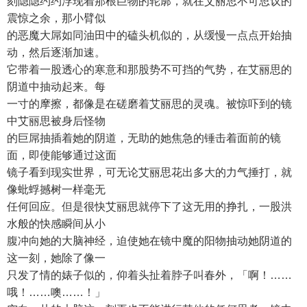
刻隐隐约约浮现着那根巨物的轮廓，就在艾丽思不可思议的
震惊之余，那小臂似
的恶魔大屌如同油田中的磕头机似的，从缓慢一点点开始抽
动，然后逐渐加速。
它带着一股透心的寒意和那股势不可挡的气势，在艾丽思的
阴道中抽动起来。每
一寸的摩擦，都像是在磋磨着艾丽思的灵魂。被惊吓到的镜
中艾丽思被身后怪物
的巨屌抽插着她的阴道，无助的她焦急的锤击着面前的镜
面，即使能够通过这面
镜子看到现实世界，可无论艾丽思花出多大的力气捶打，就
像蚍蜉撼树一样毫无
任何回应。但是很快艾丽思就停下了这无用的挣扎，一股洪
水般的快感瞬间从小
腹冲向她的大脑神经，迫使她在镜中魔的阳物抽动她阴道的
这一刻，她除了像一
只发了情的婊子似的，仰着头扯着脖子叫春外，「啊！……
哦！……噢……！」