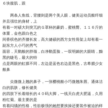
６块腹肌，跟
两条人鱼线，背腰则是两个美人眼，健美运动员般纤细
并且强壮的身材，上
有着一对硕大到突兀的Ｇ罩杯的豪奶，蜜桃臀。１１６斤的
体重，金色跟白色之
间香槟色的齐腰长发，高大健硕的西方女性骨架上却有着一
副东方人小巧的秀气
面容，天鹅般的脖颈，白净鹅蛋脸，一双明媚的大眼睛，黝
黑的睫毛，最大的特
点是两眼的虹膜不同，左边是蓝色右边是黑色，古希腊少女
般鼻
尖微微上翘的鼻子，一张樱桃般小巧微翘朱唇。通体洁
白的肌肤，修长健美
的四肢下长着细长的４０码大脚，一线天白虎大肥逼，久用
粉红菊。最主要的是
有着闷骚的性格，性欲极强的她想要挨操还要装作被迫的样