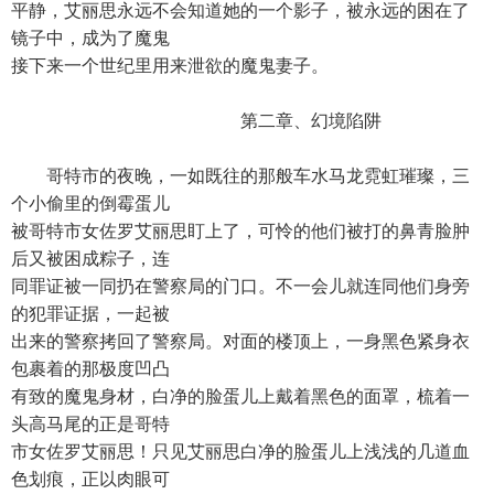
平静，艾丽思永远不会知道她的一个影子，被永远的困在了
镜子中，成为了魔鬼
接下来一个世纪里用来泄欲的魔鬼妻子。
第二章、幻境陷阱
哥特市的夜晚，一如既往的那般车水马龙霓虹璀璨，三
个小偷里的倒霉蛋儿
被哥特市女佐罗艾丽思盯上了，可怜的他们被打的鼻青脸肿
后又被困成粽子，连
同罪证被一同扔在警察局的门口。不一会儿就连同他们身旁
的犯罪证据，一起被
出来的警察拷回了警察局。对面的楼顶上，一身黑色紧身衣
包裹着的那极度凹凸
有致的魔鬼身材，白净的脸蛋儿上戴着黑色的面罩，梳着一
头高马尾的正是哥特
市女佐罗艾丽思！只见艾丽思白净的脸蛋儿上浅浅的几道血
色划痕，正以肉眼可