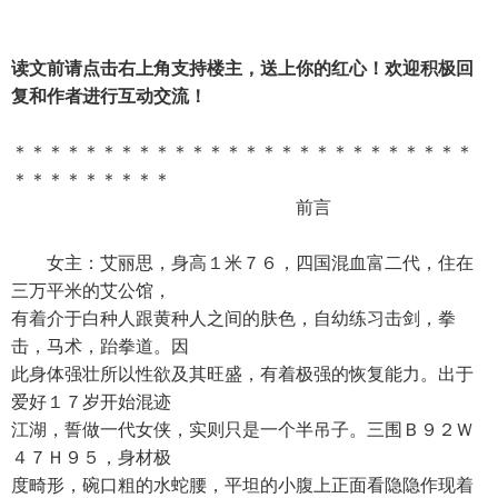
读文前请点击右上角支持楼主，送上你的红心！欢迎积极回
复和作者进行互动交流！
＊＊＊＊＊＊＊＊＊＊＊＊＊＊＊＊＊＊＊＊＊＊＊＊＊＊
＊＊＊＊＊＊＊＊＊
前言
女主：艾丽思，身高１米７６，四国混血富二代，住在
三万平米的艾公馆，
有着介于白种人跟黄种人之间的肤色，自幼练习击剑，拳
击，马术，跆拳道。因
此身体强壮所以性欲及其旺盛，有着极强的恢复能力。出于
爱好１７岁开始混迹
江湖，誓做一代女侠，实则只是一个半吊子。三围Ｂ９２Ｗ
４７Ｈ９５，身材极
度畸形，碗口粗的水蛇腰，平坦的小腹上正面看隐隐作现着