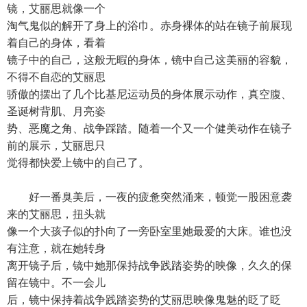
镜，艾丽思就像一个
淘气鬼似的解开了身上的浴巾。赤身裸体的站在镜子前展现
着自己的身体，看着
镜子中的自己，这般无暇的身体，镜中自己这美丽的容貌，
不得不自恋的艾丽思
骄傲的摆出了几个比基尼运动员的身体展示动作，真空腹、
圣诞树背肌、月亮姿
势、恶魔之角、战争踩踏。随着一个又一个健美动作在镜子
前的展示，艾丽思只
觉得都快爱上镜中的自己了。
好一番臭美后，一夜的疲惫突然涌来，顿觉一股困意袭
来的艾丽思，扭头就
像一个大孩子似的扑向了一旁卧室里她最爱的大床。谁也没
有注意，就在她转身
离开镜子后，镜中她那保持战争践踏姿势的映像，久久的保
留在镜中。不一会儿
后，镜中保持着战争践踏姿势的艾丽思映像鬼魅的眨了眨