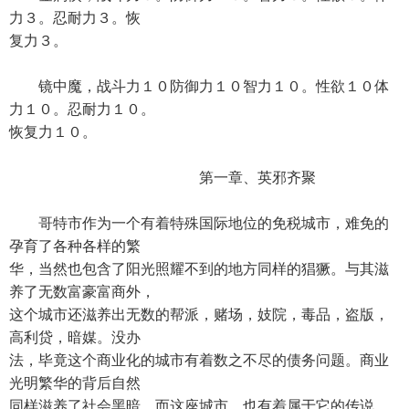
力３。忍耐力３。恢
复力３。
镜中魔，战斗力１０防御力１０智力１０。性欲１０体
力１０。忍耐力１０。
恢复力１０。
第一章、英邪齐聚
哥特市作为一个有着特殊国际地位的免税城市，难免的
孕育了各种各样的繁
华，当然也包含了阳光照耀不到的地方同样的猖獗。与其滋
养了无数富豪富商外，
这个城市还滋养出无数的帮派，赌场，妓院，毒品，盗版，
高利贷，暗媒。没办
法，毕竟这个商业化的城市有着数之不尽的债务问题。商业
光明繁华的背后自然
同样滋养了社会黑暗。而这座城市，也有着属于它的传说，