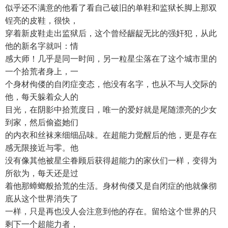
似乎还不满意的他看了看自己破旧的单鞋和监狱长脚上那双
锃亮的皮鞋，很快，
穿着新皮鞋走出监狱后，这个曾经龌龊无比的强奸犯，从此
他的新名字就叫：情
感大师！几乎是同一时间，另一粒星尘落在了这个城市里的
一个拾荒者身上，一
个身材佝偻的自闭症变态，他没有名字，也从不与人交际的
他，每天躲着众人的
目光，在阴影中拾荒度日，唯一的爱好就是尾随漂亮的少女
到家，然后偷盗她们
的内衣和丝袜来细细品味。在超能力觉醒后的他，更是存在
感无限接近与零。他
没有像其他被星尘眷顾后获得超能力的家伙们一样，变得为
所欲为，每天还是过
着他那蟑螂般拾荒的生活。身材佝偻又是自闭症的他就像彻
底从这个世界消失了
一样，只是再也没人会注意到他的存在。留给这个世界的只
剩下一个超能力者，