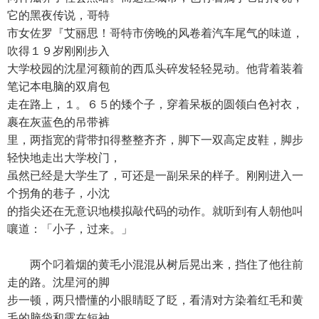
它的黑夜传说，哥特
市女佐罗『艾丽思！哥特市傍晚的风卷着汽车尾气的味道，
吹得１９岁刚刚步入
大学校园的沈星河额前的西瓜头碎发轻轻晃动。他背着装着
笔记本电脑的双肩包
走在路上，１。６５的矮个子，穿着呆板的圆领白色衬衣，
裹在灰蓝色的吊带裤
里，两指宽的背带扣得整整齐齐，脚下一双高定皮鞋，脚步
轻快地走出大学校门，
虽然已经是大学生了，可还是一副呆呆的样子。刚刚进入一
个拐角的巷子，小沈
的指尖还在无意识地模拟敲代码的动作。就听到有人朝他叫
嚷道：「小子，过来。」
两个叼着烟的黄毛小混混从树后晃出来，挡住了他往前
走的路。沈星河的脚
步一顿，两只懵懂的小眼睛眨了眨，看清对方染着红毛和黄
毛的脑袋和露在短袖