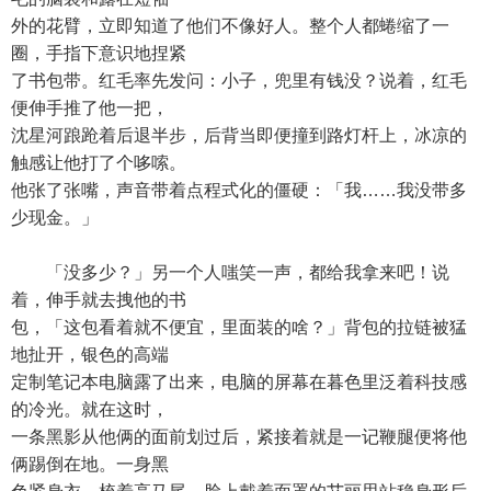
外的花臂，立即知道了他们不像好人。整个人都蜷缩了一
圈，手指下意识地捏紧
了书包带。红毛率先发问：小子，兜里有钱没？说着，红毛
便伸手推了他一把，
沈星河踉跄着后退半步，后背当即便撞到路灯杆上，冰凉的
触感让他打了个哆嗦。
他张了张嘴，声音带着点程式化的僵硬：「我……我没带多
少现金。」
「没多少？」另一个人嗤笑一声，都给我拿来吧！说
着，伸手就去拽他的书
包，「这包看着就不便宜，里面装的啥？」背包的拉链被猛
地扯开，银色的高端
定制笔记本电脑露了出来，电脑的屏幕在暮色里泛着科技感
的冷光。就在这时，
一条黑影从他俩的面前划过后，紧接着就是一记鞭腿便将他
俩踢倒在地。一身黑