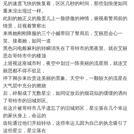
见的速度飞快的恢复着，区区几秒的时间，那些划痕便如同
重来没出现过一样。
此刻的她正义的脸蛋儿上一脸骄傲的神情，俯视着警局前的
情景，目视着警察出
来将她刚刚降服的三个小贼带回了警局后，艾丽思会心一
笑。接着她，如同一道
黑色闪电般麻利的转瞬消失在了哥特市的黑夜里。就在艾丽
思在哥特市中的楼顶
上巡视这座城市时，夜空中划过一阵美丽的流星雨，就连艾
丽思都不得不驻足，
停下脚步来欣赏这美丽的景象。天空中，一颗较大的流星在
大气层中充分的燃烧
后，碎裂成了无数星尘，如同绽放后的烟花似的缓缓的洒向
了哥特市的旧城郊区。
在这片被哥特市几乎遗忘了的旧城郊区，星尘落在几个幸运
的家伙身上，命运的
齿轮通过他们开始转动，这些幸运儿因为自己的执念吸引了
这些星尘，星尘落在