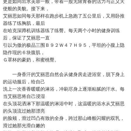
更是如同出水芙蓉一般，带着一股无限青春的活力与正义天
使般的美貌。接下来，
艾丽思如同每天那样在跑步机上急跑了五公里后，又用卧推
器练了练胸肌，最后
在哈克深蹲机训练器练了练臀。每天两个小时的健身训练
后，保证了艾丽思一直
引以为傲的极品三围Ｂ９２Ｗ４７Ｈ９５，平坦的小腹上隐
隐作现的６块腹肌，
Ｇ罩杯的豪奶，和蜜桃臀。
一身香汗的艾丽思自然会从健身房走进浴室，脱下身上
的运动服后，给自己
洗上一次香香暖暖的淋浴，冲刷尽身上逐渐粘腻的汗水。每
当艾丽思将自己浸湿
在头顶花洒淋下那温暖的淋浴中时，这温暖的浴水从艾丽思
的头顶流过她那漂亮
的脸颊，滑过凹凸有致的全身，跨过那山峰般闪耀的双乳，
滑过她那光滑白嫩的