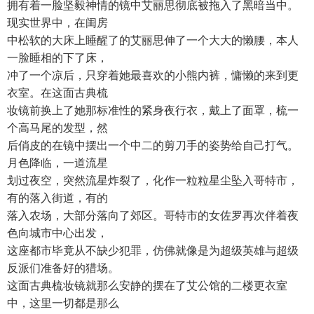
拥有着一脸坚毅神情的镜中艾丽思彻底被拖入了黑暗当中。
现实世界中，在闺房
中松软的大床上睡醒了的艾丽思伸了一个大大的懒腰，本人
一脸睡相的下了床，
冲了一个凉后，只穿着她最喜欢的小熊内裤，慵懒的来到更
衣室。在这面古典梳
妆镜前换上了她那标准性的紧身夜行衣，戴上了面罩，梳一
个高马尾的发型，然
后俏皮的在镜中摆出一个中二的剪刀手的姿势给自己打气。
月色降临，一道流星
划过夜空，突然流星炸裂了，化作一粒粒星尘坠入哥特市，
有的落入街道，有的
落入农场，大部分落向了郊区。哥特市的女佐罗再次伴着夜
色向城市中心出发，
这座都市毕竟从不缺少犯罪，仿佛就像是为超级英雄与超级
反派们准备好的猎场。
这面古典梳妆镜就那么安静的摆在了艾公馆的二楼更衣室
中，这里一切都是那么