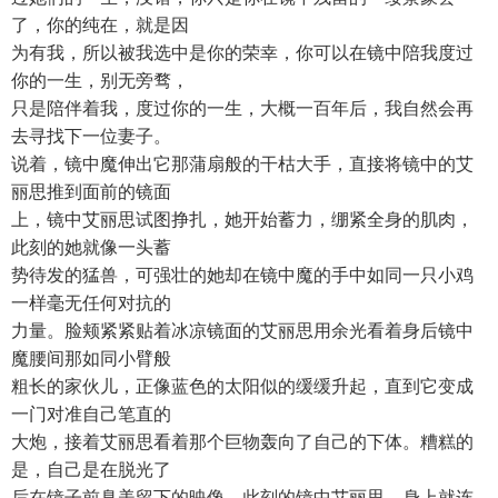
了，你的纯在，就是因
为有我，所以被我选中是你的荣幸，你可以在镜中陪我度过
你的一生，别无旁骛，
只是陪伴着我，度过你的一生，大概一百年后，我自然会再
去寻找下一位妻子。
说着，镜中魔伸出它那蒲扇般的干枯大手，直接将镜中的艾
丽思推到面前的镜面
上，镜中艾丽思试图挣扎，她开始蓄力，绷紧全身的肌肉，
此刻的她就像一头蓄
势待发的猛兽，可强壮的她却在镜中魔的手中如同一只小鸡
一样毫无任何对抗的
力量。脸颊紧紧贴着冰凉镜面的艾丽思用余光看着身后镜中
魔腰间那如同小臂般
粗长的家伙儿，正像蓝色的太阳似的缓缓升起，直到它变成
一门对准自己笔直的
大炮，接着艾丽思看着那个巨物轰向了自己的下体。糟糕的
是，自己是在脱光了
后在镜子前臭美留下的映像，此刻的镜中艾丽思，身上就连