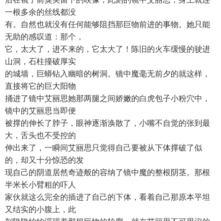
一根多余的丝线都没
有。自然也就没有任何能够阻挡那巨物前进的事物。她只能
无助的感叹道：那个，
它，太大了，进不来的，它太大了！陈旧的火车缓慢的驶进
山洞，石柱撞破厚实
的城墙，巨蟒钻入幽暗的树洞。镜中魔毫无前夕的就这样，
直接将它的巨大阳物
捅进了镜中艾丽思她那两腿之间娇嫩的白虎包子小粉穴中，
镜中的艾丽思当即便
被撑的伸长了脖子，眼神逐渐涣散了，小嘴不自觉的张到最
大，舌头也不受控的
伸出来了，一瞬间艾丽思只觉得自己要被从下体撑破了似
的，却又十分惊恐的发
现自己的阴道居然奇迹般的容纳了镜中魔的整根阴茎。那根
半米长小臂粗的吓人
家伙就这么完全的插进了自己的下体，看着自己那原本平坦
又结实的小腹上，此