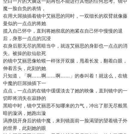
空白一片的大脑这一刻再也不能进行其他的任何思考。镜中
魔一脸自负的表情，
在用大屌抽插着镜中艾丽思的同时，一双细长的双臂就像藤
曼似的一点点的将她
揽入自己怀中，直到将她彻底的抱紧在自己怀中慢慢的退
后，身形一点点的沉浸
在身后那无尽的黑暗当中，就连艾丽思的身影也一点点的消
失。被操的欲仙欲死
的镜中艾丽思像蛤蟆一样张开双腿，甩着长发，翻着白眼，
伸着舌头，此刻的她
只知道，「啊……啊……啊……」的春叫着！就这么，在镜
中魔的巨屌抽插下一
点点，一点点的在镜中缓缓淡去了她的映像，直到镜中的一
切即将消失在寂静的
黑暗中时，镜中艾丽思不知哪来的力气，冲出了那无尽般黑
暗的漩涡，她跑出漩
涡挣脱开身后的镜中魔，来到镜面前一脸渴望的望着镜子外
的世界，此刻她的眼