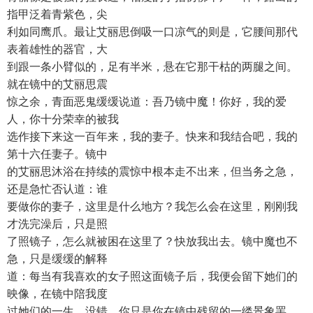
指甲泛着青紫色，尖
利如同鹰爪。最让艾丽思倒吸一口凉气的则是，它腰间那代
表着雄性的器官，大
到跟一条小臂似的，足有半米，悬在它那干枯的两腿之间。
就在镜中的艾丽思震
惊之余，青面恶鬼缓缓说道：吾乃镜中魔！你好，我的爱
人，你十分荣幸的被我
选作接下来这一百年来，我的妻子。快来和我结合吧，我的
第十六任妻子。镜中
的艾丽思沐浴在持续的震惊中根本走不出来，但当务之急，
还是急忙否认道：谁
要做你的妻子，这里是什么地方？我怎么会在这里，刚刚我
才洗完澡后，只是照
了照镜子，怎么就被困在这里了？快放我出去。镜中魔也不
急，只是缓缓的解释
道：每当有我喜欢的女子照这面镜子后，我便会留下她们的
映像，在镜中陪我度
过她们的一生，没错，你只是你在镜中残留的一缕景象罢