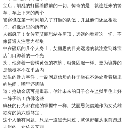
宝店，胡乱的打砸着眼前的一切。惊奇的是，就连赶来的警
车，车上下来的两个
警察也在第一时间加入了打砸的队伍，并且他们还互相殴
打。好像这里的所有的
人都疯了！女佐罗艾丽思站在房顶，远远的看着这一切。不
像普通人注意力都集
中在砸店的几个人身上，艾丽思的目光远远的就注意到珠宝
店门口蹲着的一个光
头，他穿着一套橘黄色的衣裤，就像囚服一样。更为诡异的
是他根本不在乎店内
发生的暴力事件，一副闲庭信步的样子坐在不远处看着店里
的热闹，嘴里还叨咕
道：抢劫金店可是重罪，估计未来的日子会在监狱里住上好
一阵子咯！仿佛这些
疯狂的行为都在他的掌握中一样。艾丽思凭借她作为女英雄
独有的第六感笃定，
这个人他有问题。只见一道黑光闪过，就像野猫从眼前跑过
去似的。女佐罗艾丽