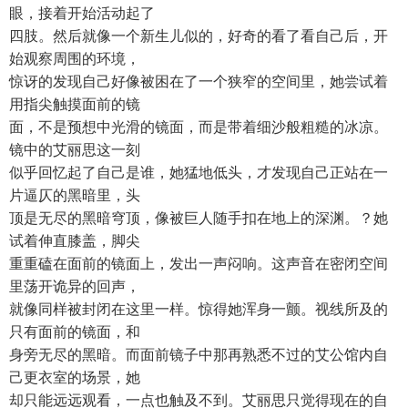
眼，接着开始活动起了
四肢。然后就像一个新生儿似的，好奇的看了看自己后，开
始观察周围的环境，
惊讶的发现自己好像被困在了一个狭窄的空间里，她尝试着
用指尖触摸面前的镜
面，不是预想中光滑的镜面，而是带着细沙般粗糙的冰凉。
镜中的艾丽思这一刻
似乎回忆起了自己是谁，她猛地低头，才发现自己正站在一
片逼仄的黑暗里，头
顶是无尽的黑暗穹顶，像被巨人随手扣在地上的深渊。？她
试着伸直膝盖，脚尖
重重磕在面前的镜面上，发出一声闷响。这声音在密闭空间
里荡开诡异的回声，
就像同样被封闭在这里一样。惊得她浑身一颤。视线所及的
只有面前的镜面，和
身旁无尽的黑暗。而面前镜子中那再熟悉不过的艾公馆内自
己更衣室的场景，她
却只能远远观看，一点也触及不到。艾丽思只觉得现在的自