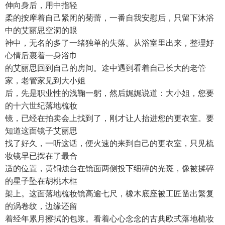
伸向身后，用中指轻
柔的按摩着自己紧闭的菊蕾，一番自我安慰后，只留下沐浴
中的艾丽思空洞的眼
神中，无名的多了一绪独单的失落。从浴室里出来，整理好
心情后裹着一身浴巾
的艾丽思回到自己的房间。途中遇到看着自己长大的老管
家，老管家见到大小姐
后，先是职业性的浅鞠一躬，然后娓娓说道：大小姐，您要
的十六世纪落地梳妆
镜，已经在拍卖会上找到了，刚才让人抬进您的更衣室。要
知道这面镜子艾丽思
找了好久，一听这话，便火速的来到自己的更衣室，只见梳
妆镜早已摆在了最合
适的位置，黄铜烛台在镜面两侧投下细碎的光斑，像被揉碎
的星子坠在胡桃木框
架上。这面落地梳妆镜高逾七尺，橡木底座被工匠凿出繁复
的涡卷纹，边缘还留
着经年累月擦拭的包浆。看着心心念念的古典欧式落地梳妆