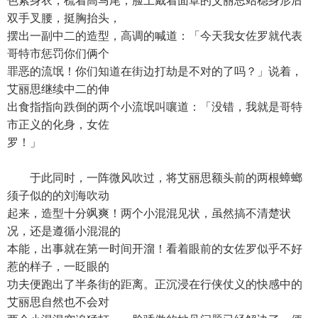
色紧身衣，梳着高马尾，脸上戴着面罩的艾丽思站稳身形后
双手叉腰，挺胸抬头，
摆出一副中二的造型，高调的喊道：「今天我女佐罗就代表
哥特市惩罚你们俩个
罪恶的流氓！你们知道在街边打劫是不对的了吗？」说着，
艾丽思继续中二的伸
出食指指向跌倒的两个小流氓叫嚷道：「没错，我就是哥特
市正义的化身，女佐
罗！」
于此同时，一阵微风吹过，将艾丽思额头前的两根蟑螂
须子似的的刘海吹动
起来，造型十分飒爽！两个小混混见状，虽然搞不清楚状
况，还是遵循小混混的
本能，出事就在第一时间开溜！看着眼前的女佐罗似乎不好
惹的样子，一眨眼的
功夫便跑出了半条街的距离。正沉浸在行侠仗义的快感中的
艾丽思自然也不会对