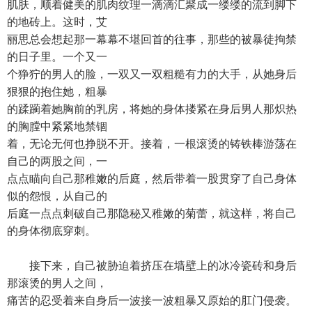
肌肤，顺着健美的肌肉纹理一滴滴汇聚成一缕缕的流到脚下
的地砖上。这时，艾
丽思总会想起那一幕幕不堪回首的往事，那些的被暴徒拘禁
的日子里。一个又一
个狰狞的男人的脸，一双又一双粗糙有力的大手，从她身后
狠狠的抱住她，粗暴
的蹂躏着她胸前的乳房，将她的身体搂紧在身后男人那炽热
的胸膛中紧紧地禁锢
着，无论无何也挣脱不开。接着，一根滚烫的铸铁棒游荡在
自己的两股之间，一
点点瞄向自己那稚嫩的后庭，然后带着一股贯穿了自己身体
似的怨恨，从自己的
后庭一点点刺破自己那隐秘又稚嫩的菊蕾，就这样，将自己
的身体彻底穿刺。
接下来，自己被胁迫着挤压在墙壁上的冰冷瓷砖和身后
那滚烫的男人之间，
痛苦的忍受着来自身后一波接一波粗暴又原始的肛门侵袭。