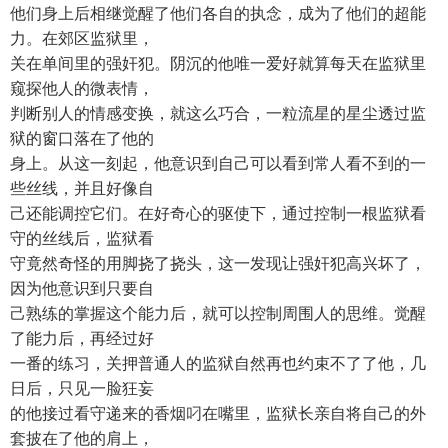
他们身上后相继觉醒了他们各自的执念，成为了他们的超能
力。在郊区监狱里，
关在单间里的强奸犯。阴沉的他唯一爱好就算每天在监狱里
窥探他人的微表情，
判断别人的情感变换，就这么巧合，一粒流星的星尘透过监
狱的窗口落在了他的
身上。从这一刻起，他意识到自己可以看到常人看不到的一
些丝线，并且好像自
己还能调控它们。在好奇心的驱使下，通过控制一根监狱看
守的丝线后，监狱看
守竟然奇怪的用脚挠了挠头，这一发现让强奸犯高兴坏了，
因为他意识到只要自
己熟练的掌握这个能力后，就可以控制周围人的思维。觉醒
了能力后，再经过好
一番的练习，关押普通人的监狱自然再也约束不了了他，几
日后，只见一脸狂妄
的他接过看守递来的香烟叼在嘴里，监狱长亲自将自己的外
套披在了他的肩上，