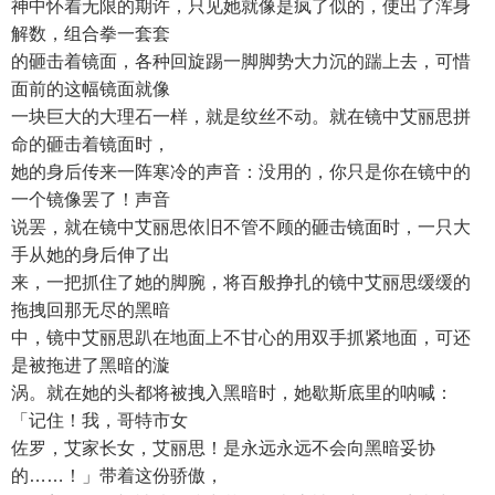
神中怀着无限的期许，只见她就像是疯了似的，使出了浑身
解数，组合拳一套套
的砸击着镜面，各种回旋踢一脚脚势大力沉的踹上去，可惜
面前的这幅镜面就像
一块巨大的大理石一样，就是纹丝不动。就在镜中艾丽思拼
命的砸击着镜面时，
她的身后传来一阵寒冷的声音：没用的，你只是你在镜中的
一个镜像罢了！声音
说罢，就在镜中艾丽思依旧不管不顾的砸击镜面时，一只大
手从她的身后伸了出
来，一把抓住了她的脚腕，将百般挣扎的镜中艾丽思缓缓的
拖拽回那无尽的黑暗
中，镜中艾丽思趴在地面上不甘心的用双手抓紧地面，可还
是被拖进了黑暗的漩
涡。就在她的头都将被拽入黑暗时，她歇斯底里的呐喊：
「记住！我，哥特市女
佐罗，艾家长女，艾丽思！是永远永远不会向黑暗妥协
的……！」带着这份骄傲，