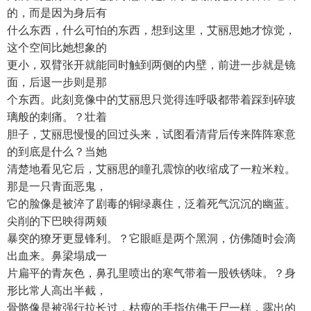
的，而是因为身后有
什么东西，什么可怕的东西，想到这里，艾丽思她才惊觉，
这个空间比她想象的
更小，双臂张开就能同时触到两侧的内壁，前进一步就是镜
面，后退一步则是那
个东西。此刻竟像中的艾丽思只觉得连呼吸都带着踩到碎玻
璃般的刺痛。？壮着
胆子，艾丽思慢慢的回过头来，试图看清背后传来阵阵寒意
的到底是什么？当她
清楚地看见它后，艾丽思的瞳孔震惊的收缩成了一粒米粒。
那是一只青面恶鬼，
它的脸像是被淬了剧毒的铜绿裹住，泛着死气沉沉的幽蓝。
尖削的下巴映得两颊
暴突的獠牙更显锋利。？它眼眶是两个黑洞，仿佛随时会滴
出血来。鼻梁塌成一
片扁平的青灰色，鼻孔里喷出的寒气带着一股铁锈味。？身
形比常人高出半截，
骨骼像是被强行拉长过，枯瘦的手指仿佛干尸一样，露出的