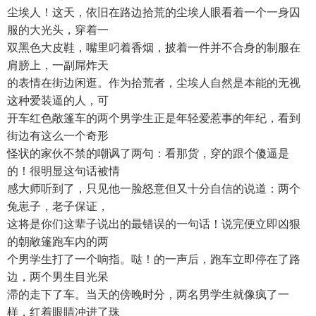
尘埃人！这天，依旧在路边拾荒的尘埃人眼看着一个一身囚
服的大光头，穿着一
双黑色大皮鞋，嘴里叼着香烟，披着一件并不合身的制服在
肩膀上，一副屌炸天
的表情在街边闲逛。作为拾荒者，尘埃人自然是本能的无视
这种爱装逼的人，可
开车红色敞篷车的两个男学生正是年轻爱惹事的年纪，看到
街边有这么一个奇形
怪状的家伙不禁的嘲讽了两句：看那货，穿的跟个傻逼是
的！很明显这句话被情
感大师听到了，只见他一脸怒意但又十分自信的说道：两个
兔崽子，老子保证，
这将是你们这辈子说出的最错误的一句话！说完便立即凶狠
的朝敞篷跑车内的两
个男学生打了一个响指。哒！的一声后，跑车立即停在了路
边，两个男生目光呆
滞的走下了车。当天的傍晚时分，两名男学生就像疯了一
样，红着眼睛冲进了珠