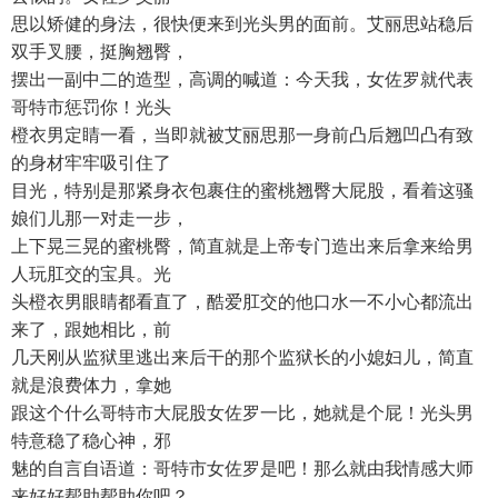
思以矫健的身法，很快便来到光头男的面前。艾丽思站稳后
双手叉腰，挺胸翘臀，
摆出一副中二的造型，高调的喊道：今天我，女佐罗就代表
哥特市惩罚你！光头
橙衣男定睛一看，当即就被艾丽思那一身前凸后翘凹凸有致
的身材牢牢吸引住了
目光，特别是那紧身衣包裹住的蜜桃翘臀大屁股，看着这骚
娘们儿那一对走一步，
上下晃三晃的蜜桃臀，简直就是上帝专门造出来后拿来给男
人玩肛交的宝具。光
头橙衣男眼睛都看直了，酷爱肛交的他口水一不小心都流出
来了，跟她相比，前
几天刚从监狱里逃出来后干的那个监狱长的小媳妇儿，简直
就是浪费体力，拿她
跟这个什么哥特市大屁股女佐罗一比，她就是个屁！光头男
特意稳了稳心神，邪
魅的自言自语道：哥特市女佐罗是吧！那么就由我情感大师
来好好帮助帮助你吧？