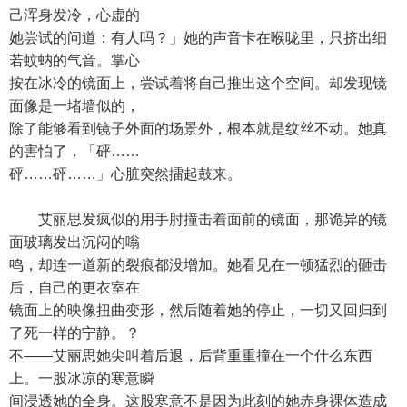
己浑身发冷，心虚的
她尝试的问道：有人吗？」她的声音卡在喉咙里，只挤出细
若蚊蚋的气音。掌心
按在冰冷的镜面上，尝试着将自己推出这个空间。却发现镜
面像是一堵墙似的，
除了能够看到镜子外面的场景外，根本就是纹丝不动。她真
的害怕了，「砰……
砰……砰……」心脏突然擂起鼓来。
艾丽思发疯似的用手肘撞击着面前的镜面，那诡异的镜
面玻璃发出沉闷的嗡
鸣，却连一道新的裂痕都没增加。她看见在一顿猛烈的砸击
后，自己的更衣室在
镜面上的映像扭曲变形，然后随着她的停止，一切又回归到
了死一样的宁静。？
不——艾丽思她尖叫着后退，后背重重撞在一个什么东西
上。一股冰凉的寒意瞬
间浸透她的全身。这股寒意不是因为此刻的她赤身裸体造成