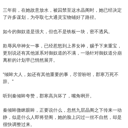
三年前，在她故意放水，被囚禁至这水晶阁时，她已经决定
了许多谋划，为夺取七大通灵宝物铺好了路径。
如今的御奴道是强大，但也不是铁板一块，密不透风。
欺辱风华神女一事，已经惹怒到上界女神，赐予下来重宝，
更别说还有其他派系对御奴道的不满，一场针对御奴道分崩
离析的计划早已悄然展开。
“倾眸大人，如还有其他重要的事，尽管吩咐，郡寒万死不
辞。”
听到秦倾眸夸赞，郡寒高兴坏了，嘴角咧开。
秦倾眸微眯眼眸，正要说什么，忽然九层晶阁之下传来一动
静，似是什么人即将登阁，她的脸上闪过一丝不自然，却是
很快调整过来。