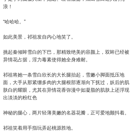
浪！
“哈哈哈。”
如此美景，祁祖发自内心地笑了。
挑起秦倾眸雪白的下巴，那精致绝美的容颜上，双眸已经被
异情花占据，淫力毒素使得她全身难耐。
祁祖将她一条雪白欣长的大长腿抬起，雪嫩小脚面抵压地
面，大手从那紧绷多肉的大腿根部逐渐向下抚过，妖后的肌
肤白的耀眼，尤其在异情花香弥漫中如凝脂的肌肤上还浮现
出淡淡的粉红色
神秘的腿心，两片轻薄美嫩的名器花瓣，正可爱地颤抖着。
祁祖笑着用手指玩弄起桃源胜地。