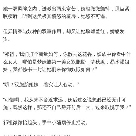
她一双凤眸之内，迸溅出两束寒芒，娇躯微微颤抖，贝齿紧
咬樱唇，听到这类极其愤怒的羞辱，她怒不可遏。
但异情香与奴种的双重作用，却又让她脸颊羞红，娇躯发
烫。
“祁祖，我们打个商量如何，你散去这花香，妖族中你看中什
么女人，哪怕是梦妖族第一美女双胞胎，梦秋蕙，易水湄姐
妹，我都修书一封让她们来你御奴殿如何？”
“哦？双胞胎姐妹，着实让人心动。”
“可惜啊，我从来不舍近求远，妖后这么说想必已经无计可
施，既然这样，那还不自己掰开前后二穴，过来取悦于我？”
祁祖微微抬起头，手中小蒲扇停止摇动。