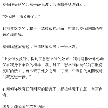
秦倾眸美丽的容颜平静无波，心脏却是猛烈跳动。
“秦倾眸，我又来了。”
祁祖笑眯眯的，将手上花植放在地面，打量起秦倾眸凹凸有
致玲珑曲线。
秦倾眸黛眉蹙起，神情略显冷淡，一语不发。
“上次催发奴种，得到了意想不到的效果，我可是很怀念你雌
伏在我身下承欢的模样，哦，对了，想不到你竟然为了服侍
沉眠的妖主，自己破了处女之身，可惜，否则你的元阴或可
助我更进一步。”
在秦倾眸没有任何回应的情况下，祁祖丝毫不在意，自言自
语。
摇头之间的语气不乏惋惜。