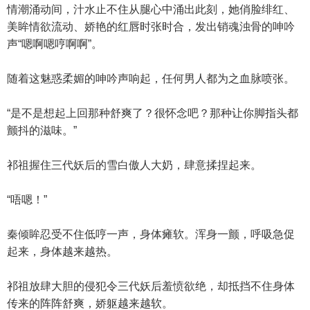
情潮涌动间，汁水止不住从腿心中涌出此刻，她俏脸绯红、
美眸情欲流动、娇艳的红唇时张时合，发出销魂浊骨的呻吟
声“嗯啊嗯哼啊啊”。
随着这魅惑柔媚的呻吟声响起，任何男人都为之血脉喷张。
“是不是想起上回那种舒爽了？很怀念吧？那种让你脚指头都
颤抖的滋味。”
祁祖握住三代妖后的雪白傲人大奶，肆意揉捏起来。
“唔嗯！”
秦倾眸忍受不住低哼一声，身体瘫软。浑身一颤，呼吸急促
起来，身体越来越热。
祁祖放肆大胆的侵犯令三代妖后羞愤欲绝，却抵挡不住身体
传来的阵阵舒爽，娇躯越来越软。