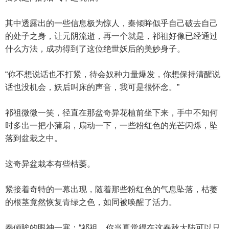
其中透露出的一些信息极为惊人，秦倾眸似乎自己破去自己
的处子之身，让元阴流逝，再一个就是，祁祖好像已经通过
什么方法，成功得到了这位绝世妖后的美妙身子。
“你不想说话也不打紧，待会奴种力量爆发，你想保持清醒说
话也没机会，妖后叫床的声音，我可是很怀念。”
祁祖微微一笑，径直在那盆奇异花植前坐下来，手中不知何
时多出一把小蒲扇，扇动一下，一些粉红色的光芒闪烁，坠
落到盆栽之中。
这奇异盆栽本有些枯萎。
紧接着奇特的一幕出现，随着那些粉红色的气息坠落，枯萎
的根茎竟然恢复青绿之色，如同被唤醒了活力。
秦倾眸的眼神一寒：“祁祖，你当真觉得在这春秋大陆可以只