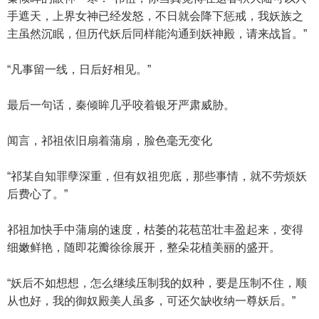
手遮天，上界女神已经发怒，不日就会降下惩戒，我妖族之
主虽然沉眠，但历代妖后同样能沟通到妖神殿，请来战旨。”
“凡事留一线，日后好相见。”
最后一句话，秦倾眸几乎咬着银牙严肃威胁。
闻言，祁祖依旧扇着蒲扇，脸色毫无变化
“祁某自知罪孽深重，但有奴祖兜底，那些事情，就不劳烦妖
后费心了。”
祁祖加快手中蒲扇的速度，枯萎的花苞茁壮丰盈起来，变得
细嫩鲜艳，随即花瓣徐徐展开，整朵花植美丽的盛开。
“妖后不如想想，怎么继续压制我的奴种，要是压制不住，顺
从也好，我的御奴殿美人虽多，可还欠缺收纳一尊妖后。”