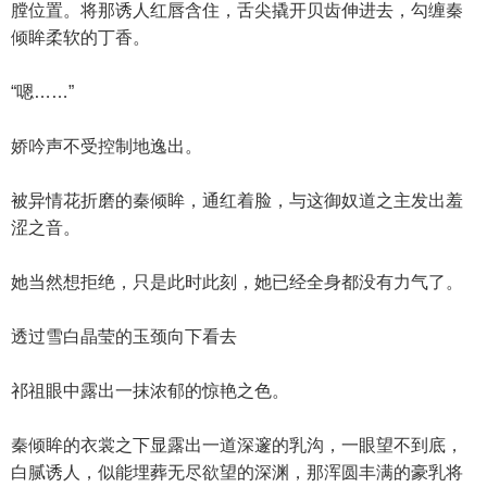
膛位置。将那诱人红唇含住，舌尖撬开贝齿伸进去，勾缠秦
倾眸柔软的丁香。
“嗯……”
娇吟声不受控制地逸出。
被异情花折磨的秦倾眸，通红着脸，与这御奴道之主发出羞
涩之音。
她当然想拒绝，只是此时此刻，她已经全身都没有力气了。
透过雪白晶莹的玉颈向下看去
祁祖眼中露出一抹浓郁的惊艳之色。
秦倾眸的衣裳之下显露出一道深邃的乳沟，一眼望不到底，
白腻诱人，似能埋葬无尽欲望的深渊，那浑圆丰满的豪乳将