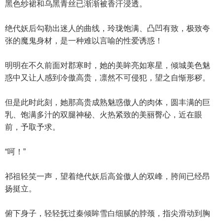
黑色纱裙和乌黑青丝已渐渐被香汗浸透。
绝代妖后勾勒出迷人的曲线，玲珑饱满、凸凹有致，极致夸
张的魔鬼身材，是一种难以言喻的性爱诱惑！
明明在不久前面对郡寒时，她的美眸亮如寒星，倾城美色魅
惑中又让人感到冷傲高贵，凛然不可侵犯，望之自惭形秽。
但是此时此刻，她那高贵成熟魅惑傲人的肉体，圆丰满的巨
乳、饱满多汁的双腿神秘、火热紧致的美丽臀心，近在眼
前，予取予求。
“呵！”
祁祖轻笑一声，望着绝代妖后高耸傲人的双峰，胯间已经昂
扬挺立。
俯下身子，轻轻抚过秦倾眸雪白细腻的脖颈，指尖滑动到胸