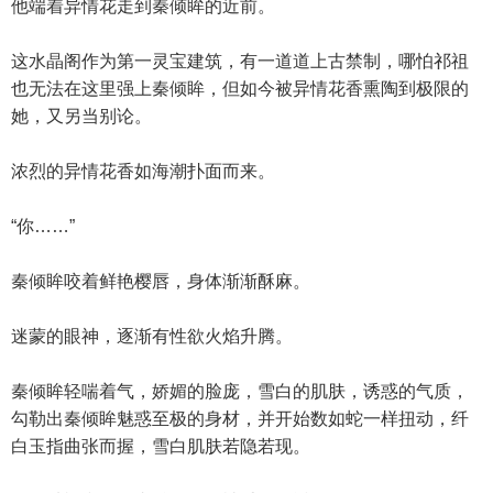
他端着异情花走到秦倾眸的近前。
这水晶阁作为第一灵宝建筑，有一道道上古禁制，哪怕祁祖
也无法在这里强上秦倾眸，但如今被异情花香熏陶到极限的
她，又另当别论。
浓烈的异情花香如海潮扑面而来。
“你……”
秦倾眸咬着鲜艳樱唇，身体渐渐酥麻。
迷蒙的眼神，逐渐有性欲火焰升腾。
秦倾眸轻喘着气，娇媚的脸庞，雪白的肌肤，诱惑的气质，
勾勒出秦倾眸魅惑至极的身材，并开始数如蛇一样扭动，纤
白玉指曲张而握，雪白肌肤若隐若现。