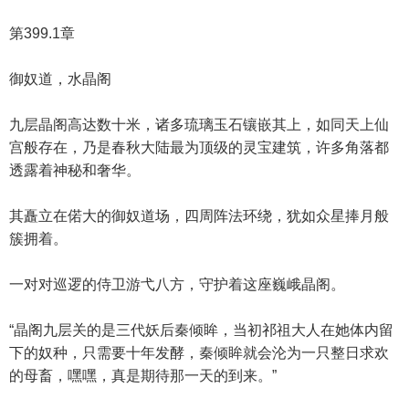
第399.1章
御奴道，水晶阁
九层晶阁高达数十米，诸多琉璃玉石镶嵌其上，如同天上仙
宫般存在，乃是春秋大陆最为顶级的灵宝建筑，许多角落都
透露着神秘和奢华。
其矗立在偌大的御奴道场，四周阵法环绕，犹如众星捧月般
簇拥着。
一对对巡逻的侍卫游弋八方，守护着这座巍峨晶阁。
“晶阁九层关的是三代妖后秦倾眸，当初祁祖大人在她体内留
下的奴种，只需要十年发酵，秦倾眸就会沦为一只整日求欢
的母畜，嘿嘿，真是期待那一天的到来。”