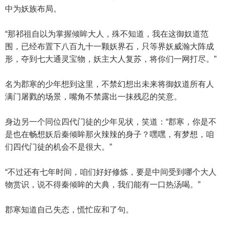
中为妖族布局。
“那祁祖自以为掌握倾眸大人，殊不知道，我在这御奴道范
围，已经布置下八百九十一颗妖界石，只等界妖威瀚大阵成
形，夺到七大通灵宝物，妖主大人复苏，将你们一网打尽。”
名为郡寒的少年想到这里，不禁幻想出未来将御奴道所有人
满门屠戮的场景，嘴角不禁露出一抹残忍的笑意。
身边另一个同位四代门徒的少年见状，笑道：“郡寒，你是不
是也在畅想妖后秦倾眸那火辣辣的身子？嘿嘿，有梦想，咱
们四代门徒的机会不是很大。”
“不过还有七年时间，咱们好好修炼，要是中间受到哪个大人
物赏识，说不得秦倾眸的大典，我们能有一口热汤喝。”
郡寒知道自己失态，慌忙应和了句。