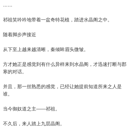
……
祁祖笑吟吟地带着一盆奇特花植，踏进水晶阁之中。
随着脚步声接近
从下至上越来越清晰，秦倾眸眉头微皱。
方才她正是感觉到有什么异样来到水晶阁，才迅速打断与郡
寒的对话。
并且，那一丝熟悉的感觉，已经让她提前知道所来之人是
谁。
当今御奴道之主——祁祖。
不久后，来人踏上九层晶阁。