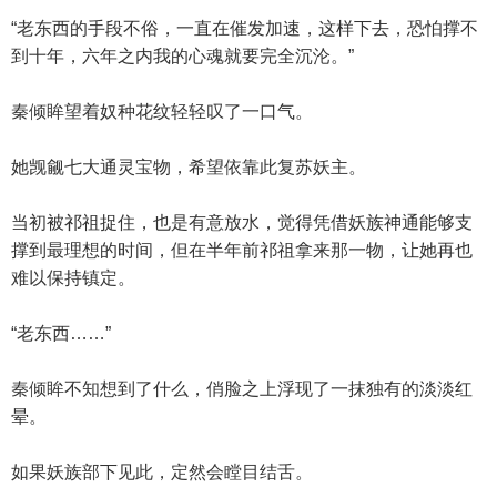
“老东西的手段不俗，一直在催发加速，这样下去，恐怕撑不
到十年，六年之内我的心魂就要完全沉沦。”
秦倾眸望着奴种花纹轻轻叹了一口气。
她觊觎七大通灵宝物，希望依靠此复苏妖主。
当初被祁祖捉住，也是有意放水，觉得凭借妖族神通能够支
撑到最理想的时间，但在半年前祁祖拿来那一物，让她再也
难以保持镇定。
“老东西……”
秦倾眸不知想到了什么，俏脸之上浮现了一抹独有的淡淡红
晕。
如果妖族部下见此，定然会瞠目结舌。