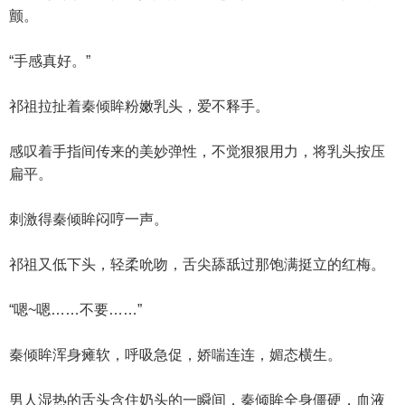
颤。
“手感真好。”
祁祖拉扯着秦倾眸粉嫩乳头，爱不释手。
感叹着手指间传来的美妙弹性，不觉狠狠用力，将乳头按压
扁平。
刺激得秦倾眸闷哼一声。
祁祖又低下头，轻柔吮吻，舌尖舔舐过那饱满挺立的红梅。
“嗯~嗯……不要……”
秦倾眸浑身瘫软，呼吸急促，娇喘连连，媚态横生。
男人湿热的舌头含住奶头的一瞬间，秦倾眸全身僵硬，血液