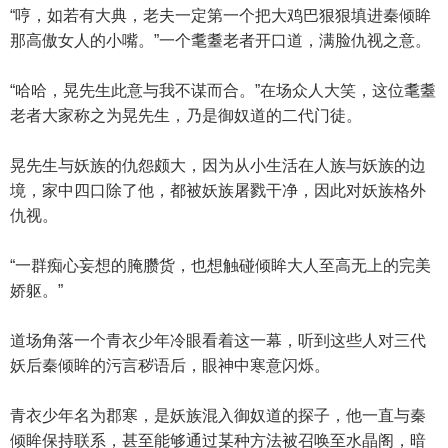
“哼，如若有大典，老夫一定第一个把大鸡巴狠狠填进秦倾眸
那高傲女人的小嘴。”一个耄耋老者开口道，满脸仇视之意。
“哈哈，晃先生此意与我不谋而合。”在场众人大笑，这位耄耋
老者大家称之为晃先生，乃是御奴道的二代门徒。
晃先生与妖族的仇怨颇大，因为从小生活在人族与妖族的边
境，家中四口除了他，都被妖族屠戮干净，因此对妖族格外
仇视。
“一群痴心妄想的腌臜货，也想触碰倾眸大人至高无上的完美
娇躯。”
道场角落一个青衣少年冷眼看着这一幕，听到这些人对三代
妖后秦倾眸的污言秽语后，眼神中寒意闪烁。
青衣少年名为郡寒，是妖族混入御奴道的探子，他一直与秦
倾眸保持联系，甚至能够通过某种方法被召唤至水晶阁，暗