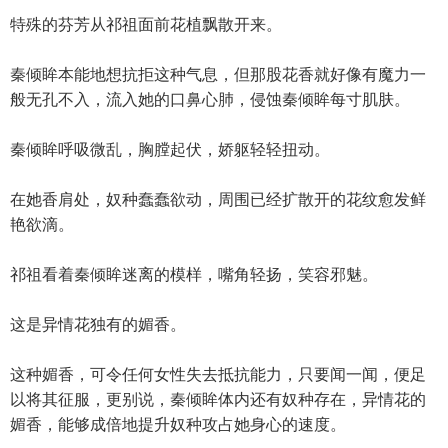
特殊的芬芳从祁祖面前花植飘散开来。
秦倾眸本能地想抗拒这种气息，但那股花香就好像有魔力一
般无孔不入，流入她的口鼻心肺，侵蚀秦倾眸每寸肌肤。
秦倾眸呼吸微乱，胸膛起伏，娇躯轻轻扭动。
在她香肩处，奴种蠢蠢欲动，周围已经扩散开的花纹愈发鲜
艳欲滴。
祁祖看着秦倾眸迷离的模样，嘴角轻扬，笑容邪魅。
这是异情花独有的媚香。
这种媚香，可令任何女性失去抵抗能力，只要闻一闻，便足
以将其征服，更别说，秦倾眸体内还有奴种存在，异情花的
媚香，能够成倍地提升奴种攻占她身心的速度。