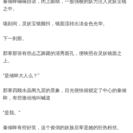
秦倾眸喃喃自语，闭上眼睛，一股强横的妖力注入灵妖宝镜
之中。
顷刻间，灵妖宝镜颤抖，镜面流转出淡金色光华。
下一刹那。
郡寒那张有些忐忑踌躇的清秀面孔，便映照在灵妖镜面之
上。
“是倾眸大人么？”
郡寒四顾水晶阁九层的景象，目光很快就锁定了中心的秦倾
眸，有些激动地叫喊道
“是我。”
秦倾眸有些好笑，这个俊俏的妖族后辈是她的狂热粉丝。