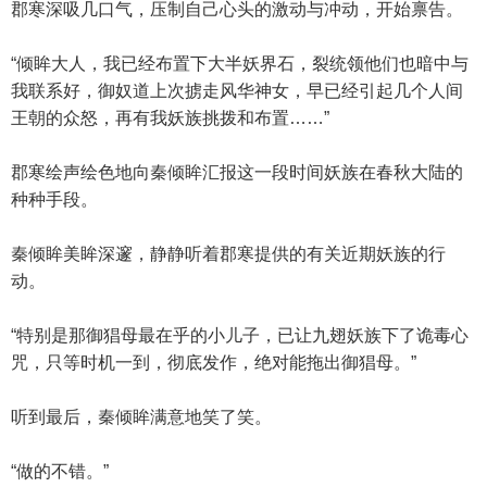
郡寒深吸几口气，压制自己心头的激动与冲动，开始禀告。
“倾眸大人，我已经布置下大半妖界石，裂统领他们也暗中与
我联系好，御奴道上次掳走风华神女，早已经引起几个人间
王朝的众怒，再有我妖族挑拨和布置……”
郡寒绘声绘色地向秦倾眸汇报这一段时间妖族在春秋大陆的
种种手段。
秦倾眸美眸深邃，静静听着郡寒提供的有关近期妖族的行
动。
“特别是那御猖母最在乎的小儿子，已让九翅妖族下了诡毒心
咒，只等时机一到，彻底发作，绝对能拖出御猖母。”
听到最后，秦倾眸满意地笑了笑。
“做的不错。”