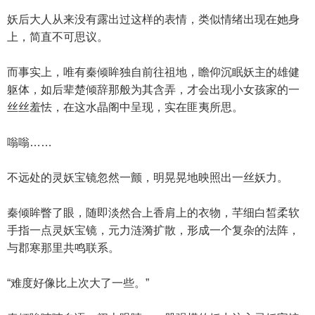
妖后大人从来没有露出过这样的表情，类似情绪出现在她身
上，简直不可思议。
而事实上，唯有秦倾眸独自前往祖地，瞻仰沉眠妖主的雄健
躯体，如后辈楚倾辞那般为其含弄，才会出现小女孩家的一
丝丝羞怯，在这水晶阁中呈现，实在匪夷所思。
嗡嗡……
不远处的灵妖宝镜忽然一颤，明晃晃地映照出一丝妖力。
秦倾眸瞥了眼，随即淡然合上香肩上的衣物，芊细白皙柔软
手指一点灵妖宝镜，元力涟漪扩散，形成一个复杂的法阵，
与郡寒那里共鸣联系。
“难度好像比上次大了一些。”