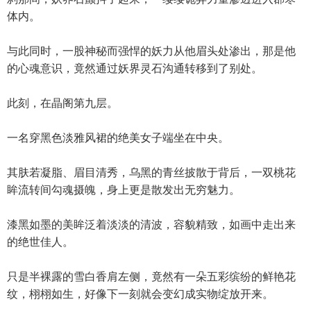
体内。
与此同时，一股神秘而强悍的妖力从他眉头处渗出，那是他
的心魂意识，竟然通过妖界灵石沟通转移到了别处。
此刻，在晶阁第九层。
一名穿黑色淡雅风裙的绝美女子端坐在中央。
其肤若凝脂、眉目清秀，乌黑的青丝披散于背后，一双桃花
眸流转间勾魂摄魄，身上更是散发出无穷魅力。
漆黑如墨的美眸泛着淡淡的清波，容貌精致，如画中走出来
的绝世佳人。
只是半裸露的雪白香肩左侧，竟然有一朵五彩缤纷的鲜艳花
纹，栩栩如生，好像下一刻就会变幻成实物绽放开来。