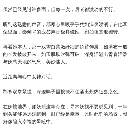
虽然已经见过许多面，但每一次，后者都激动的不行。
听到这熟悉的声音，郡寒心里暖乎乎犹如温泉浸润，在他耳
朵里面，秦倾眸的应答声音极具磁性，宛如夜莺般婉转。
再看她本人，那一双雪白柔嫩纤细的娇臂伸展，如瀑布一般
的长发披散开来，如玉肌肤吹弹可破，浑身洋溢出青春活泼
与妖惑天地的气息，美妙迷人。
近距离与心中女神对话。
郡寒双拳紧握，深邃眸子里按捺不住涌出炽热狂喜之色。
在妖族地界，如妖后这等存在，寻常妖族不要说见到，一年
到头能够远远观瞧到一眼已经是幸事，此时此刻的场景，就
好像陷入幸福的晕眩中。