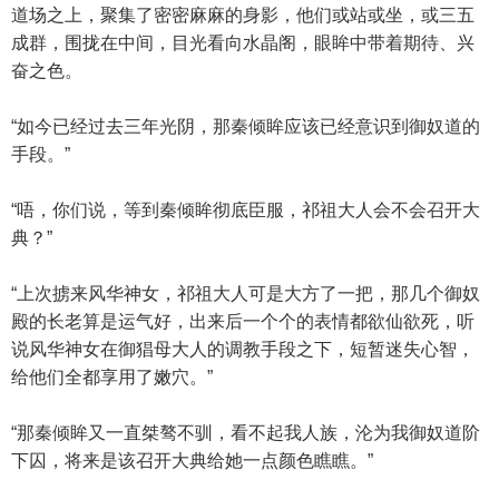
道场之上，聚集了密密麻麻的身影，他们或站或坐，或三五
成群，围拢在中间，目光看向水晶阁，眼眸中带着期待、兴
奋之色。
“如今已经过去三年光阴，那秦倾眸应该已经意识到御奴道的
手段。”
“唔，你们说，等到秦倾眸彻底臣服，祁祖大人会不会召开大
典？”
“上次掳来风华神女，祁祖大人可是大方了一把，那几个御奴
殿的长老算是运气好，出来后一个个的表情都欲仙欲死，听
说风华神女在御猖母大人的调教手段之下，短暂迷失心智，
给他们全都享用了嫩穴。”
“那秦倾眸又一直桀骜不驯，看不起我人族，沦为我御奴道阶
下囚，将来是该召开大典给她一点颜色瞧瞧。”