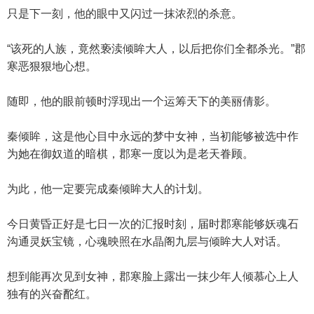
只是下一刻，他的眼中又闪过一抹浓烈的杀意。
“该死的人族，竟然亵渎倾眸大人，以后把你们全都杀光。”郡
寒恶狠狠地心想。
随即，他的眼前顿时浮现出一个运筹天下的美丽倩影。
秦倾眸，这是他心目中永远的梦中女神，当初能够被选中作
为她在御奴道的暗棋，郡寒一度以为是老天眷顾。
为此，他一定要完成秦倾眸大人的计划。
今日黄昏正好是七日一次的汇报时刻，届时郡寒能够妖魂石
沟通灵妖宝镜，心魂映照在水晶阁九层与倾眸大人对话。
想到能再次见到女神，郡寒脸上露出一抹少年人倾慕心上人
独有的兴奋酡红。