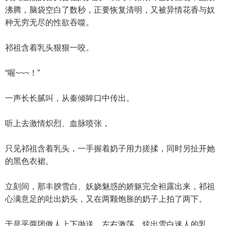
沸腾，脑袋空白了数秒，正要恢复清明，又被异情花香与奴
种无穷无尽的性欲吞噬。
祁祖含着乳头狠狠一咬。
“喔~~~！”
一声长长腻叫，从秦倾眸口中传出。
听上去激情炽烈、血脉喷张，
只见祁祖含着乳头，一手握着奶子用力搓揉，同时另扯开她
的黑色衣裙。
立刻间，那丰腴雪白、妖娆魅惑的娇躯完全袒露出来，祁祖
心满意足的吐出奶头，又在两颗饱胀的奶子上拍了两下。
于是乎两团傲人上下抛送、左右激荡，炫出雪白迷人的乳