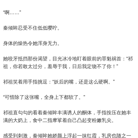
“啊……”
秦倾眸忍受不住低低嘤咛。
身体的燥热令她浑身无力。
她咬牙抵挡那份渴望，目光冰冷地盯着眼前的罪魁祸首：“祁
祖，你若敢太过分，羞辱于我，日后我定饶不了你！”
祁祖笑着用手指挑逗：“妖后的嘴，还是这么硬啊。”
“可惜除了这张嘴，全身上下都软了。”
祁祖直勾勾的看着秦倾眸丰满诱人的酮体，手指按压在她丰
满的大奶上，食中二指摩挲着自己凸起变粉嫩乳尖。
感受到刺激，秦倾眸她娇颜上浮起一抹红霞，乳房也随之一