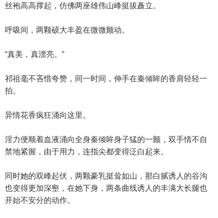
丝袍高高撑起，仿佛两座雄伟山峰挺拔矗立。
呼吸间，两颗硕大丰盈在微微颤动。
“真美，真漂亮。”
祁祖毫不吝惜夸赞，同一时间，伸手在秦倾眸的香肩轻轻一
拍。
异情花香疯狂涌向这里。
淫力便顺着血液涌向全身秦倾眸身子猛的一颤，双手情不自
禁地紧握，由于用力，连指尖都变得泛白起来。
同时她的双峰起伏，两颗豪乳挺耸如山，那白腻诱人的谷沟
也变得更加深壑，在她下身，两条曲线诱人的丰满大长腿也
开始不安分的动作。