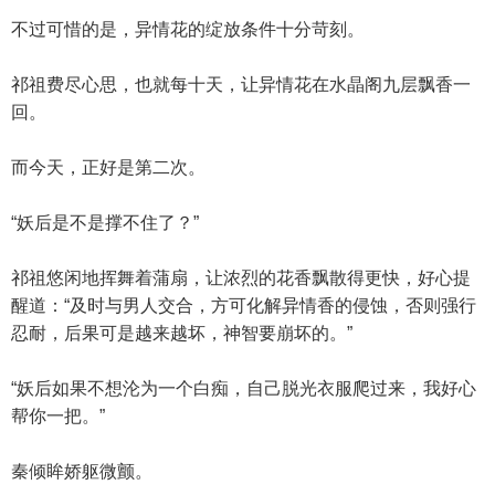
不过可惜的是，异情花的绽放条件十分苛刻。
祁祖费尽心思，也就每十天，让异情花在水晶阁九层飘香一
回。
而今天，正好是第二次。
“妖后是不是撑不住了？”
祁祖悠闲地挥舞着蒲扇，让浓烈的花香飘散得更快，好心提
醒道：“及时与男人交合，方可化解异情香的侵蚀，否则强行
忍耐，后果可是越来越坏，神智要崩坏的。”
“妖后如果不想沦为一个白痴，自己脱光衣服爬过来，我好心
帮你一把。”
秦倾眸娇躯微颤。