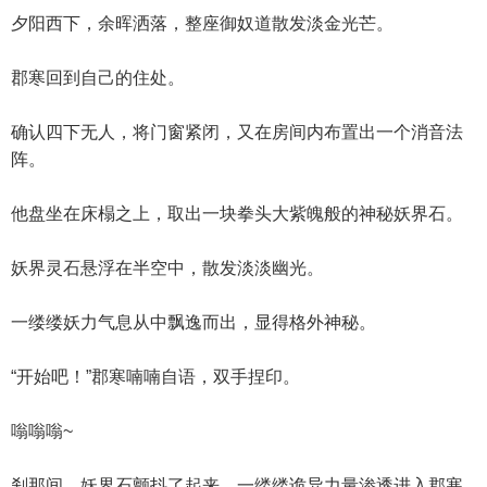
夕阳西下，余晖洒落，整座御奴道散发淡金光芒。
郡寒回到自己的住处。
确认四下无人，将门窗紧闭，又在房间内布置出一个消音法
阵。
他盘坐在床榻之上，取出一块拳头大紫魄般的神秘妖界石。
妖界灵石悬浮在半空中，散发淡淡幽光。
一缕缕妖力气息从中飘逸而出，显得格外神秘。
“开始吧！”郡寒喃喃自语，双手捏印。
嗡嗡嗡~
刹那间，妖界石颤抖了起来，一缕缕诡异力量渗透进入郡寒