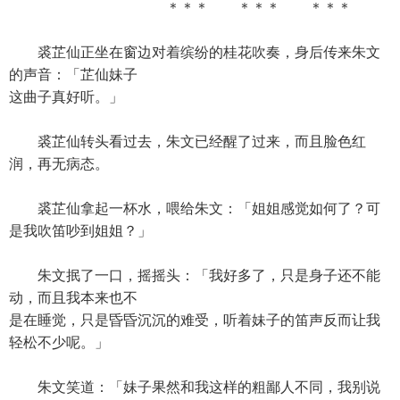
＊＊＊ ＊＊＊ ＊＊＊
裘芷仙正坐在窗边对着缤纷的桂花吹奏，身后传来朱文
的声音：「芷仙妹子
这曲子真好听。」
裘芷仙转头看过去，朱文已经醒了过来，而且脸色红
润，再无病态。
裘芷仙拿起一杯水，喂给朱文：「姐姐感觉如何了？可
是我吹笛吵到姐姐？」
朱文抿了一口，摇摇头：「我好多了，只是身子还不能
动，而且我本来也不
是在睡觉，只是昏昏沉沉的难受，听着妹子的笛声反而让我
轻松不少呢。」
朱文笑道：「妹子果然和我这样的粗鄙人不同，我别说