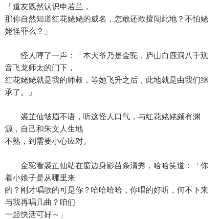
「道友既然认识申若兰，
那你自然知道红花姥姥的威名，怎敢还敢擅闯此地？不怕姥
姥怪罪么？」
怪人哼了一声：「本大爷乃是金驼，庐山白鹿洞八手观
音飞龙师太的门下，
红花姥姥就是我的师叔，等她飞升之后，此地就是由我们继
承了。」
裘芷仙皱眉不语，听这怪人口气，与红花姥姥颇有渊
源，自己和朱文人生地
不熟，到需要小心应对。
金驼看裘芷仙站在窗边身影苗条清秀，哈哈笑道：「你
着小娘子是从哪里来
的？刚才唱歌的可是你？哈哈哈哈，你唱的好听，何不下来
与我再唱几曲？咱们
一起快活可好～」