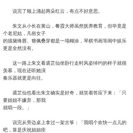
说完了颊上涌起两朵红云，有点不好意思。
朱文从小长在黄山，餐霞大师虽然抚养教育，但毕竟是
个老尼姑，凡俗女子
的描黛绛唇、簪佩叠穿都是一塌糊涂，琴棋书画等闺中娱乐
更是全然没有。
这一路上朱文看裘芷仙坐卧行走时风姿绰约的样子就很
羡慕，现在还听她演
奏乐器就更是向往。
裘芷仙也看出朱文确实是好奇，就笑着答应下来：「只
要姐姐不嫌弃，那我
就唱一段。」
说完从旁边桌上拿过一架古筝：「我唱个欢快一点儿的
吧，算是庆祝姐姐痊