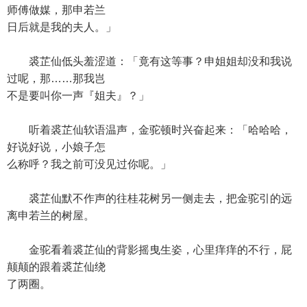
师傅做媒，那申若兰
日后就是我的夫人。」
裘芷仙低头羞涩道：「竟有这等事？申姐姐却没和我说
过呢，那……那我岂
不是要叫你一声『姐夫』？」
听着裘芷仙软语温声，金驼顿时兴奋起来：「哈哈哈，
好说好说，小娘子怎
么称呼？我之前可没见过你呢。」
裘芷仙默不作声的往桂花树另一侧走去，把金驼引的远
离申若兰的树屋。
金驼看着裘芷仙的背影摇曳生姿，心里痒痒的不行，屁
颠颠的跟着裘芷仙绕
了两圈。