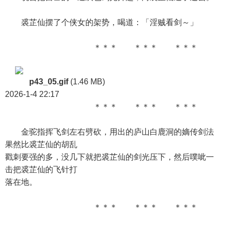
裘芷仙摆了个侠女的架势，喝道：「淫贼看剑～」
＊＊＊ ＊＊＊ ＊＊＊
p43_05.gif
(1.46 MB)
2026-1-4 22:17
＊＊＊ ＊＊＊ ＊＊＊
金驼指挥飞剑左右劈砍，用出的庐山白鹿洞的嫡传剑法
果然比裘芷仙的胡乱
戳刺要强的多，没几下就把裘芷仙的剑光压下，然后噗呲一
击把裘芷仙的飞针打
落在地。
＊＊＊ ＊＊＊ ＊＊＊