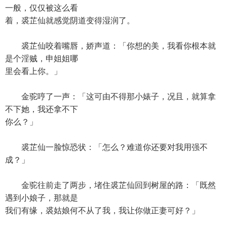
一般，仅仅被这么看
着，裘芷仙就感觉阴道变得湿润了。
裘芷仙咬着嘴唇，娇声道：「你想的美，我看你根本就
是个淫贼，申姐姐哪
里会看上你。」
金驼哼了一声：「这可由不得那小婊子，况且，就算拿
不下她，我还拿不下
你么？」
裘芷仙一脸惊恐状：「怎么？难道你还要对我用强不
成？」
金驼往前走了两步，堵住裘芷仙回到树屋的路：「既然
遇到小娘子，那就是
我们有缘，裘姑娘何不从了我，我让你做正妻可好？」