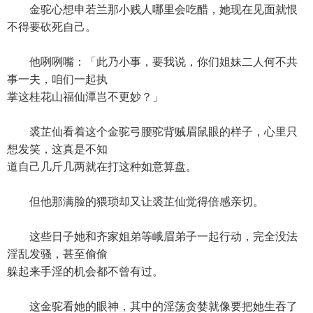
金驼心想申若兰那小贱人哪里会吃醋，她现在见面就恨
不得要砍死自己。
他咧咧嘴：「此乃小事，要我说，你们姐妹二人何不共
事一夫，咱们一起执
掌这桂花山福仙潭岂不更妙？」
裘芷仙看着这个金驼弓腰驼背贼眉鼠眼的样子，心里只
想发笑，这真是不知
道自己几斤几两就在打这种如意算盘。
但他那满脸的猥琐却又让裘芷仙觉得倍感亲切。
这些日子她和齐家姐弟等峨眉弟子一起行动，完全没法
淫乱发骚，甚至偷偷
躲起来手淫的机会都不曾有过。
这金驼看她的眼神，其中的淫荡贪婪就像要把她生吞了