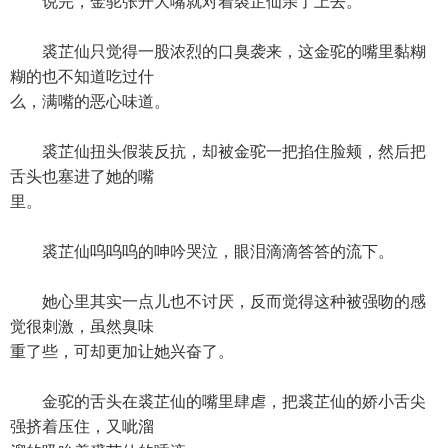
说完，金驼张开大嘴就对着裘芷仙亲了上去。
裘芷仙只觉得一股浓烈的口臭袭来，这金驼的嘴里黏糊
糊的也不知道吃过什
么，满嘴的恶心味道。
裘芷仙扭头假装反抗，却被金驼一把掐住脸颊，然后把
舌头也塞进了她的嘴
里。
裘芷仙呜呜呜的呻吟哭泣，眼泪滴滴答答的流下。
她心里其实一点儿也不讨厌，反而觉得这种被强吻的感
觉很刺激，虽然臭味
重了些，可却更加让她兴奋了。
金驼的舌头在裘芷仙的嘴里肆虐，把裘芷仙的娇小舌尖
强挤着压住，又呲溜