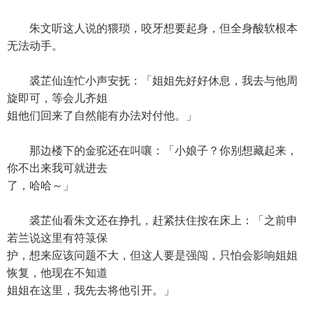
朱文听这人说的猥琐，咬牙想要起身，但全身酸软根本
无法动手。
裘芷仙连忙小声安抚：「姐姐先好好休息，我去与他周
旋即可，等会儿齐姐
姐他们回来了自然能有办法对付他。」
那边楼下的金驼还在叫嚷：「小娘子？你别想藏起来，
你不出来我可就进去
了，哈哈～」
裘芷仙看朱文还在挣扎，赶紧扶住按在床上：「之前申
若兰说这里有符箓保
护，想来应该问题不大，但这人要是强闯，只怕会影响姐姐
恢复，他现在不知道
姐姐在这里，我先去将他引开。」