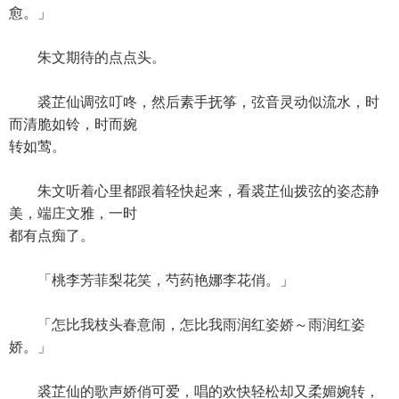
愈。」
朱文期待的点点头。
裘芷仙调弦叮咚，然后素手抚筝，弦音灵动似流水，时
而清脆如铃，时而婉
转如莺。
朱文听着心里都跟着轻快起来，看裘芷仙拨弦的姿态静
美，端庄文雅，一时
都有点痴了。
「桃李芳菲梨花笑，芍药艳娜李花俏。」
「怎比我枝头春意闹，怎比我雨润红姿娇～雨润红姿
娇。」
裘芷仙的歌声娇俏可爱，唱的欢快轻松却又柔媚婉转，