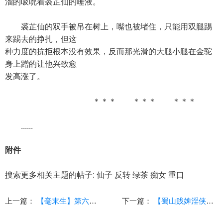
溜的吸吮着裘芷仙的唾液。
裘芷仙的双手被吊在树上，嘴也被堵住，只能用双腿踢
来踢去的挣扎，但这
种力度的抗拒根本没有效果，反而那光滑的大腿小腿在金驼
身上蹭的让他兴致愈
发高涨了。
＊＊＊ ＊＊＊ ＊＊＊
......
附件
搜索更多相关主题的帖子: 仙子 反转 绿茶 痴女 重口
上一篇：
【毫末生】第六卷 云海漫烟国 第一章 风拂桃枝
下一篇：
【蜀山贱婢淫侠传】 52 (多GIF动图)