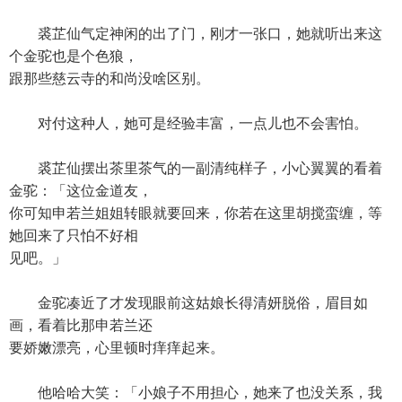
裘芷仙气定神闲的出了门，刚才一张口，她就听出来这
个金驼也是个色狼，
跟那些慈云寺的和尚没啥区别。
对付这种人，她可是经验丰富，一点儿也不会害怕。
裘芷仙摆出茶里茶气的一副清纯样子，小心翼翼的看着
金驼：「这位金道友，
你可知申若兰姐姐转眼就要回来，你若在这里胡搅蛮缠，等
她回来了只怕不好相
见吧。」
金驼凑近了才发现眼前这姑娘长得清妍脱俗，眉目如
画，看着比那申若兰还
要娇嫩漂亮，心里顿时痒痒起来。
他哈哈大笑：「小娘子不用担心，她来了也没关系，我