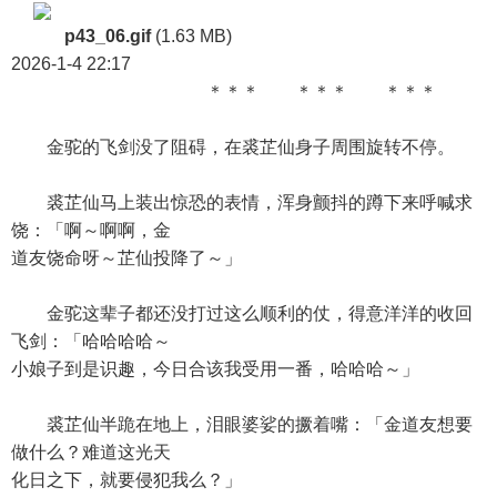
p43_06.gif
(1.63 MB)
2026-1-4 22:17
＊＊＊ ＊＊＊ ＊＊＊
金驼的飞剑没了阻碍，在裘芷仙身子周围旋转不停。
裘芷仙马上装出惊恐的表情，浑身颤抖的蹲下来呼喊求
饶：「啊～啊啊，金
道友饶命呀～芷仙投降了～」
金驼这辈子都还没打过这么顺利的仗，得意洋洋的收回
飞剑：「哈哈哈哈～
小娘子到是识趣，今日合该我受用一番，哈哈哈～」
裘芷仙半跪在地上，泪眼婆娑的撅着嘴：「金道友想要
做什么？难道这光天
化日之下，就要侵犯我么？」