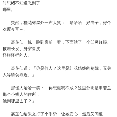
时思绪不知道飞到了
哪里。
突然，桂花树屋外一声大笑：「哈哈哈，好曲子，好个
欢度今宵～」
裘芷仙一惊，跑到窗前一看，下面站了一个凹鼻红眼、
披着长发、身穿兽皮
怪模怪样的人。
裘芷仙道：「你是何人？这里是红花姥姥的别院，无关
人等请勿靠近。」
那怪人哈哈一笑：「你想诓我不成？这里分明是申若兰
那个小贱人的住所，
她到哪里去了？」
裘芷仙给朱文打了个手势，让她安心，然后又问道：