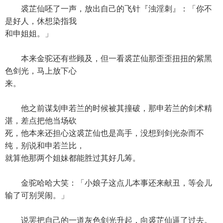
裘芷仙呸了一声，放出自己的飞针『浊淫刺』：「你不
是好人，休想染指我
和申姐姐。」
本来金驼还有些顾及，但一看裘芷仙那歪歪扭扭的紫黑
色剑光，马上放下心
来。
他之前谋划申若兰的时候被其撞破，那申若兰的剑术精
湛，差点把他当场砍
死，他本来还担心这裘芷仙也是高手，没想到剑光杂而不
纯，别说和申若兰比，
就算他那两个姐妹都能胜过其好几筹。
金驼哈哈大笑：「小娘子这点儿本事还来献丑，等会儿
输了可别哭闹。」
说罢把自己的一道灰色剑光升起，向裘芷仙逼了过去。