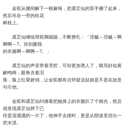
金驼从腰间解下一根麻绳，把裘芷仙的双手捆了起来，
然后吊在一旁的桂花
树枝上。
裘芷仙继续用双脚踢踹，不断挣扎：「淫贼～淫贼～啊
啊啊～?。你别撕我
的衣服啊～啊啊～?。」
裘芷仙的声音带着哭腔，可却更加诱人了，嗔骂好似黄
鹂鸣啼，眼角含着泪
珠，脸上红晕娇俏，让金驼都有点怀疑这姑娘是不是在故意
勾引他。
金驼和裘芷仙纠缠着把她身上的衣服扒了个精光，然后
就发现裘芷仙胯下已
经是湿漉漉的一片了，他伸手去摸时，更是从阴道里捏出一
把水渍。