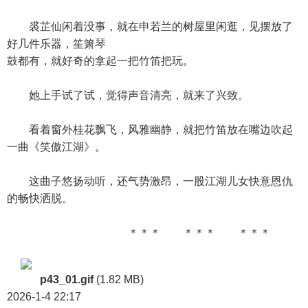
裘芷仙闲着没事，就在申若兰的树屋里闲逛，见摆放了
好几件乐器，笙箫琴
鼓都有，就好奇的拿起一把竹笛把玩。
她上手试了试，觉得声音清亮，就来了兴致。
看着窗外桂花飘飞，风雅幽静，就把竹笛放在嘴边吹起
一曲《笑傲江湖》。
这曲子悠扬动听，还气势激昂，一股江湖儿女快意恩仇
的畅快洒脱。
＊＊＊ ＊＊＊ ＊＊＊
p43_01.gif
(1.82 MB)
2026-1-4 22:17