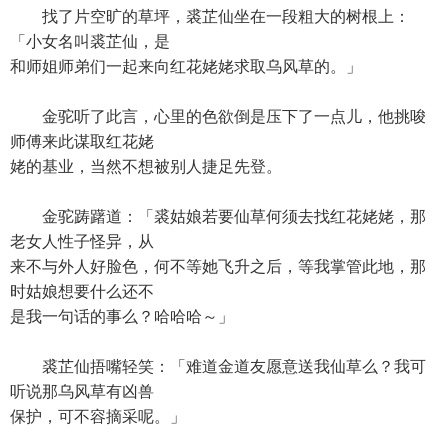
找了片空旷的草坪，裘芷仙坐在一段粗大的树根上：
「小女名叫裘芷仙，是
和师姐师弟们一起来向红花姥姥求取乌风草的。」
金驼听了此言，心里的色欲倒是压下了一点儿，他挑唆
师傅来此谋取红花姥
姥的基业，当然不想被别人捷足先登。
金驼踌躇道：「裘姑娘若要仙草何须去找红花姥姥，那
老女人性子怪异，从
来不与外人好脸色，何不等她飞升之后，等我掌管此地，那
时姑娘想要什么还不
是我一句话的事么？哈哈哈～」
裘芷仙捂嘴轻笑：「难道金道友愿意送我仙草么？我可
听说那乌风草有凶兽
保护，可不容摘采呢。」