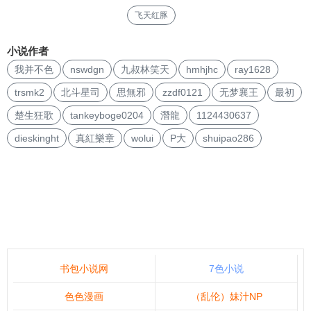
飞天红豚
小说作者
我并不色
nswdgn
九叔林笑天
hmhjhc
ray1628
trsmk2
北斗星司
思無邪
zzdf0121
无梦襄王
最初
楚生狂歌
tankeyboge0204
潛龍
1124430637
dieskinght
真紅樂章
wolui
P大
shuipao286
书包小说网
7色小说
色色漫画
（乱伦）妹汁NP