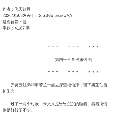
作者：飞天红豚
2026/01/03发表于：SIS论坛,pixiv,UAA
是否首发：是
字数：4,187 字
＊＊＊ ＊＊＊ ＊＊＊
第四十三章 金驼斗剑
＊＊＊ ＊＊＊ ＊＊＊
齐灵云姐弟和申若兰一起去探查福仙潭，留下裘芷仙看
护朱文。
过了一两个时辰，朱文只是昏昏沉沉的睡着，看着病情
倒是好转了不少。