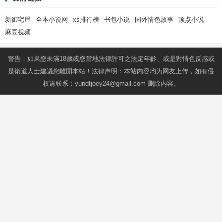
新御宅屋
全本小说网
xs排行榜
书包小说
国外情色故事
顶点小说
麻豆视频
警告：如果您未滿18歲或您當地法律許可之法定年齡、或是對情色反感或
是衛道人士建議您離開本站！法律声明：本站内容均为网友上传，如有侵
权请联系：
yundtjoey24@gmail.com
删除内容。