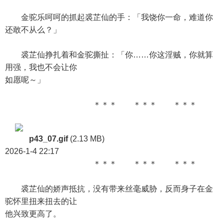
金驼乐呵呵的抓起裘芷仙的手：「我饶你一命，难道你
还敢不从么？」
裘芷仙挣扎着和金驼撕扯：「你……你这淫贼，你就算
用强，我也不会让你
如愿呢～」
＊＊＊ ＊＊＊ ＊＊＊
p43_07.gif
(2.13 MB)
2026-1-4 22:17
＊＊＊ ＊＊＊ ＊＊＊
裘芷仙的娇声抵抗，没有带来丝毫威胁，反而身子在金
驼怀里扭来扭去的让
他兴致更高了。