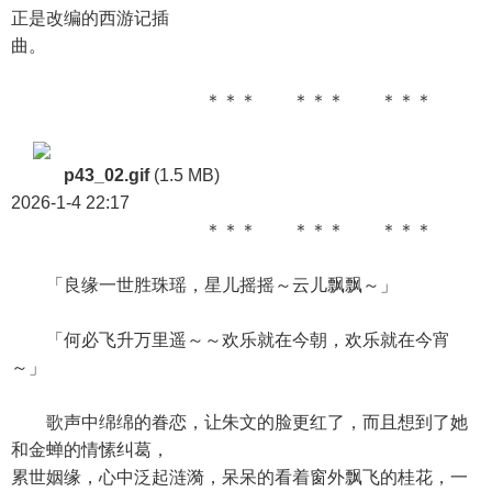
正是改编的西游记插
曲。
＊＊＊ ＊＊＊ ＊＊＊
p43_02.gif
(1.5 MB)
2026-1-4 22:17
＊＊＊ ＊＊＊ ＊＊＊
「良缘一世胜珠瑶，星儿摇摇～云儿飘飘～」
「何必飞升万里遥～～欢乐就在今朝，欢乐就在今宵
～」
歌声中绵绵的眷恋，让朱文的脸更红了，而且想到了她
和金蝉的情愫纠葛，
累世姻缘，心中泛起涟漪，呆呆的看着窗外飘飞的桂花，一