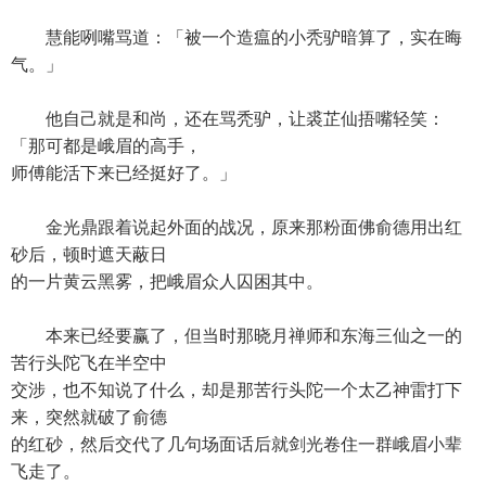
慧能咧嘴骂道：「被一个造瘟的小秃驴暗算了，实在晦
气。」
他自己就是和尚，还在骂秃驴，让裘芷仙捂嘴轻笑：
「那可都是峨眉的高手，
师傅能活下来已经挺好了。」
金光鼎跟着说起外面的战况，原来那粉面佛俞德用出红
砂后，顿时遮天蔽日
的一片黄云黑雾，把峨眉众人囚困其中。
本来已经要赢了，但当时那晓月禅师和东海三仙之一的
苦行头陀飞在半空中
交涉，也不知说了什么，却是那苦行头陀一个太乙神雷打下
来，突然就破了俞德
的红砂，然后交代了几句场面话后就剑光卷住一群峨眉小辈
飞走了。