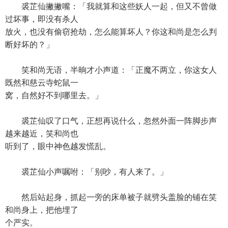
裘芷仙撇撇嘴：「我就算和这些妖人一起，但又不曾做
过坏事，即没有杀人
放火，也没有偷窃抢劫，怎么能算坏人？你这和尚是怎么判
断好坏的？」
笑和尚无语，半晌才小声道：「正魔不两立，你这女人
既然和慈云寺蛇鼠一
窝，自然好不到哪里去。」
裘芷仙叹了口气，正想再说什么，忽然外面一阵脚步声
越来越近，笑和尚也
听到了，眼中神色越发慌乱。
裘芷仙小声嘱咐：「别吵，有人来了。」
然后站起身，抓起一旁的床单被子就劈头盖脸的铺在笑
和尚身上，把他埋了
个严实。