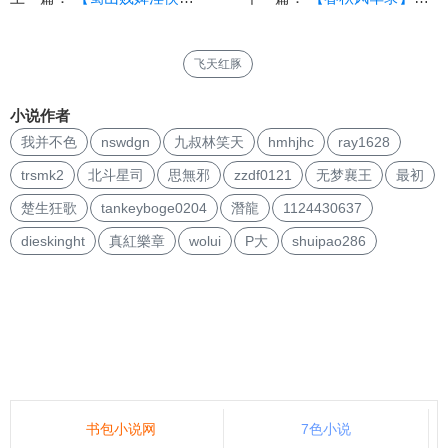
飞天红豚
小说作者
我并不色
nswdgn
九叔林笑天
hmhjhc
ray1628
trsmk2
北斗星司
思無邪
zzdf0121
无梦襄王
最初
楚生狂歌
tankeyboge0204
潛龍
1124430637
dieskinght
真紅樂章
wolui
P大
shuipao286
书包小说网
7色小说