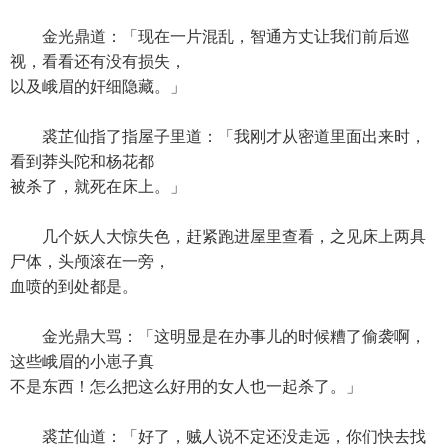
金光鼎道：「现在一片混乱，智通方丈让我们前后巡
视，看看还有没有损失，
以及峨眉的奸细隐藏。」
裘芷仙指了指屋子里道：「我刚才从密道里面出来时，
看到莽头陀和杨花都
被杀了，就死在床上。」
几个妖人大惊失色，赶紧跑进屋里查看，之见床上两具
尸体，头颅滚在一旁，
血喷的到处都是。
金光鼎大骂：「这明显是在办事儿的时候糟了偷袭啊，
这些峨眉的小崽子真
不是东西！怎么把这么好用的女人也一起杀了。」
裘芷仙道：「好了，贼人说不定还没走远，你们快去找