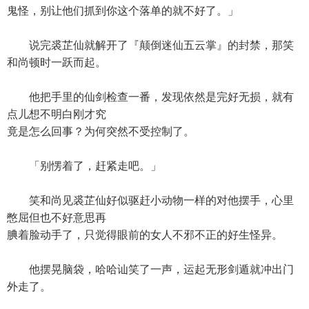
鬼怪，别让他们抓到你这个落单的就不好了。」
说完裘芷仙就解开了『颠倒迷仙五云掌』的封禁，那笑
和尚顿时一跃而起。
他把手里的仙剑检查一番，发现依然是完好无损，就有
点儿想不明白刚才究
竟是怎么回事？为何突然不受控制了。
「别愣着了，赶紧走吧。」
笑和尚见裘芷仙好似驱赶小动物一样的对他摆手，心里
憋屈但也不好意思再
腆着脸动手了，只觉得眼前的女人不邪不正的好生怪异。
他摆晃脑袋，哈哈讪笑了一声，运起无形剑遁就冲出门
外走了。