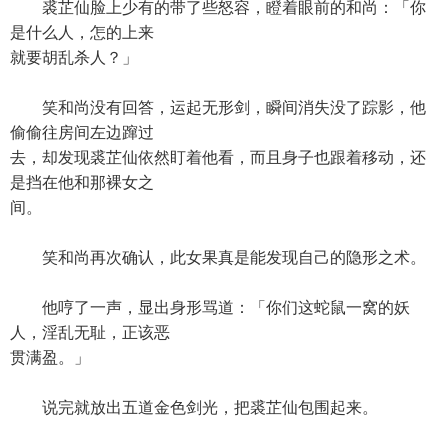
裘芷仙脸上少有的带了些怒容，瞪着眼前的和尚：「你
是什么人，怎的上来
就要胡乱杀人？」
笑和尚没有回答，运起无形剑，瞬间消失没了踪影，他
偷偷往房间左边蹿过
去，却发现裘芷仙依然盯着他看，而且身子也跟着移动，还
是挡在他和那裸女之
间。
笑和尚再次确认，此女果真是能发现自己的隐形之术。
他哼了一声，显出身形骂道：「你们这蛇鼠一窝的妖
人，淫乱无耻，正该恶
贯满盈。」
说完就放出五道金色剑光，把裘芷仙包围起来。