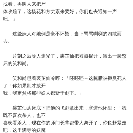
找看，再叫人来把尸
体收殓了，这杨花和方丈素来要好，你们也去通知一声
吧。」
这些妖人对她倒是毫不怀疑，当下骂骂咧咧的四散而
去。
片刻之后等人走光了，裘芷仙把被褥揭开，露出一脸憋
屈的笑和尚。
笑和尚瞪着裘芷仙冷哼：「呸呸呸～这腌臜被褥臭死人
了！你如果刚才放开
我，我定然将那些妖人都斩于剑下。」
裘芷仙从床底下把他的飞剑拿出来，塞进他怀里：「我
既不喜欢杀人，也不
喜欢看杀人，现在你的师门长辈都带人离开了，你也赶紧走
吧，这里满寺的妖魔