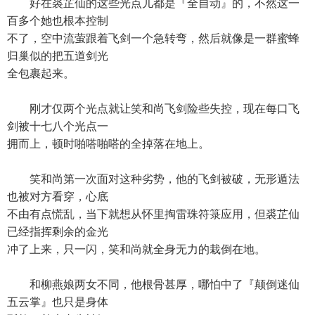
好在裘芷仙的这些光点儿都是『全自动』的，不然这一
百多个她也根本控制
不了，空中流萤跟着飞剑一个急转弯，然后就像是一群蜜蜂
归巢似的把五道剑光
全包裹起来。
刚才仅两个光点就让笑和尚飞剑险些失控，现在每口飞
剑被十七八个光点一
拥而上，顿时啪嗒啪嗒的全掉落在地上。
笑和尚第一次面对这种劣势，他的飞剑被破，无形遁法
也被对方看穿，心底
不由有点慌乱，当下就想从怀里掏雷珠符箓应用，但裘芷仙
已经指挥剩余的金光
冲了上来，只一闪，笑和尚就全身无力的栽倒在地。
和柳燕娘两女不同，他根骨甚厚，哪怕中了『颠倒迷仙
五云掌』也只是身体