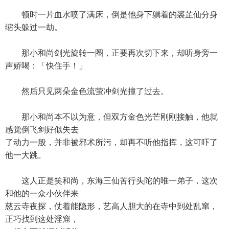
顿时一片血水喷了满床，倒是他身下躺着的裘芷仙分身
缩头躲过一劫。
那小和尚剑光旋转一圈，正要再次切下来，却听身旁一
声娇喝：「快住手！」
然后只见两朵金色流萤冲剑光撞了过去。
那小和尚本不以为意，但双方金色光芒刚刚接触，他就
感觉倒飞剑好似失去
了动力一般，并非被邪术所污，却再不听他指挥，这可吓了
他一大跳。
这人正是笑和尚，东海三仙苦行头陀的唯一弟子，这次
和他的一众小伙伴来
慈云寺夜探，仗着能隐形，艺高人胆大的在寺中到处乱窜，
正巧找到这处淫窟，