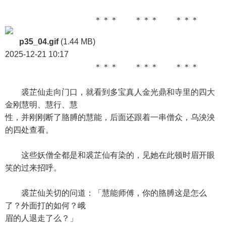
＊＊＊ ＊＊＊ ＊＊＊
p35_04.gif
(1.44 MB)
2025-12-21 10:17
＊＊＊ ＊＊＊ ＊＊＊
裘芷仙走向门口，就看到多宝真人金光鼎和寺里的四大
金刚慧明、慧行、慧
性，并刚刚断了胳膊的慧能，后面还跟着一串僧众，乌泱泱
的四处查看。
这些妖僧全都是和裘芷仙有染的，见她在此顿时眉开眼
笑的过来招呼。
裘芷仙关切的问道：「慧能师傅，你的胳膊这是怎么
了？外面打的如何？峨
眉的人退走了么？」