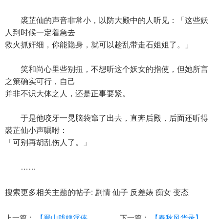
裘芷仙的声音非常小，以防大殿中的人听见：「这些妖
人到时候一定着急去
救火抓奸细，你能隐身，就可以趁乱带走石姐姐了。」
笑和尚心里些别扭，不想听这个妖女的指使，但她所言
之策确实可行，自己
并非不识大体之人，还是正事要紧。
于是他咬牙一晃脑袋窜了出去，直奔后殿，后面还听得
裘芷仙小声嘱咐：
「可别再胡乱伤人了。」
……
搜索更多相关主题的帖子: 剧情 仙子 反差婊 痴女 变态
上一篇：
【蜀山贱婢淫侠传】 45 (多GIF动图)
下一篇：
【春秋风华录】第400.1-401章