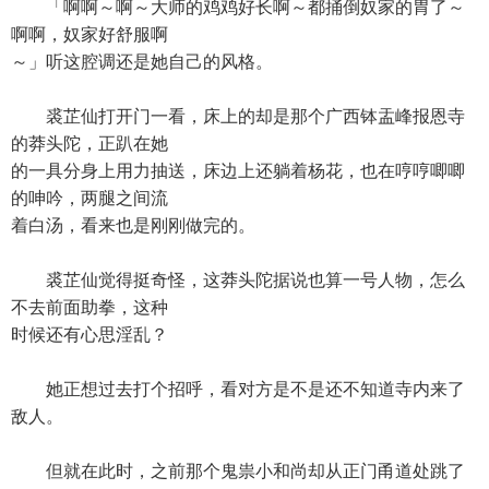
「啊啊～啊～大师的鸡鸡好长啊～都捅倒奴家的胃了～
啊啊，奴家好舒服啊
～」听这腔调还是她自己的风格。
裘芷仙打开门一看，床上的却是那个广西钵盂峰报恩寺
的莽头陀，正趴在她
的一具分身上用力抽送，床边上还躺着杨花，也在哼哼唧唧
的呻吟，两腿之间流
着白汤，看来也是刚刚做完的。
裘芷仙觉得挺奇怪，这莽头陀据说也算一号人物，怎么
不去前面助拳，这种
时候还有心思淫乱？
她正想过去打个招呼，看对方是不是还不知道寺内来了
敌人。
但就在此时，之前那个鬼祟小和尚却从正门甬道处跳了