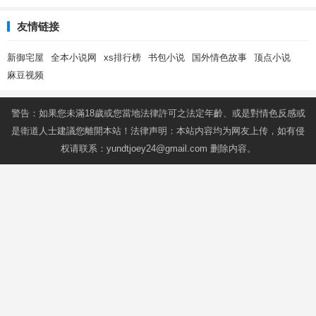
友情链接
新御宅屋
全本小说网
xs排行榜
书包小说
国外情色故事
顶点小说
麻豆视频
警告：如果您未滿18歲或您當地法律許可之法定年齡、或是對情色反感或
是衛道人士建議您離開本站！法律声明：本站内容均为网友上传，如有侵
权请联系：
yundtjoey24@gmail.com
删除内容。