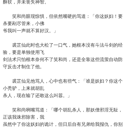
酥软，并未丧失神智。
笑和尚眼现惊惧，但依然嘴硬的骂道：「你这妖妇！要
杀要剐尽管来，小佛
爷我叫一声就不算好汉。」
裘芷仙此时也大松了一口气，她根本没有斗法斗剑的经
验，要是单独使用飞
剑法术只怕根本奈何不了笑和尚，还是全靠这些流萤自动防
守反击才制住了他。
裘芷仙见他骂人，心中也有些气：「谁是妖妇？你这个
小秃驴，上来就胡乱
杀人，现在输了还敢这么叫嚣。」
笑和尚咧嘴骂道：「哪个胡乱杀人，那妖僧邪淫无耻，
正该我诛邪除害，我
虽然中了你这妖妇的诡计，但日后自有兄弟给我报仇，你别