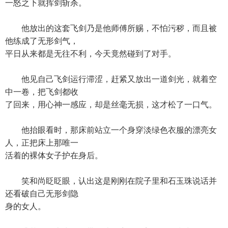
一怒之下就挥剑斩杀。
他放出的这套飞剑乃是他师傅所赐，不怕污秽，而且被
他练成了无形剑气，
平日从来都是无往不利，今天竟然碰到了对手。
他见自己飞剑运行滞涩，赶紧又放出一道剑光，就着空
中一卷，把飞剑都收
了回来，用心神一感应，却是丝毫无损，这才松了一口气。
他抬眼看时，那床前站立一个身穿淡绿色衣服的漂亮女
人，正把床上那唯一
活着的裸体女子护在身后。
笑和尚眨眨眼，认出这是刚刚在院子里和石玉珠说话并
还看破自己无形剑隐
身的女人。