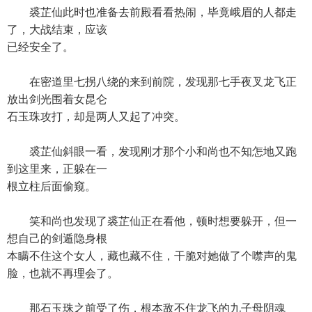
裘芷仙此时也准备去前殿看看热闹，毕竟峨眉的人都走
了，大战结束，应该
已经安全了。
在密道里七拐八绕的来到前院，发现那七手夜叉龙飞正
放出剑光围着女昆仑
石玉珠攻打，却是两人又起了冲突。
裘芷仙斜眼一看，发现刚才那个小和尚也不知怎地又跑
到这里来，正躲在一
根立柱后面偷窥。
笑和尚也发现了裘芷仙正在看他，顿时想要躲开，但一
想自己的剑遁隐身根
本瞒不住这个女人，藏也藏不住，干脆对她做了个噤声的鬼
脸，也就不再理会了。
那石玉珠之前受了伤，根本敌不住龙飞的九子母阴魂