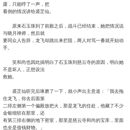
露，只能哼了一声，把
看倒的情况讲给裘芷仙。
原来石玉珠到了前殿之后，战斗已经结束，她把情况说
与晓月禅师，然后就
要同众人告辞，龙飞却跳出来拦阻，两人对骂一番就开始动
手。
笑和尚也因此搞明白了石玉珠到慈云寺的原因，明白她
不是坏人，正想设法
救她。
裘芷仙听完后琢磨了一下，就小声出主意道：「我去拖
住龙飞，你去后面第
二排左侧第一个偏殿放把火，那是龙飞的住处，他藏了不少
金银细软在那里，还
有第三排右侧的地下密室，那里是慈云寺和尚的宝库，里面
也全是值钱财物。」