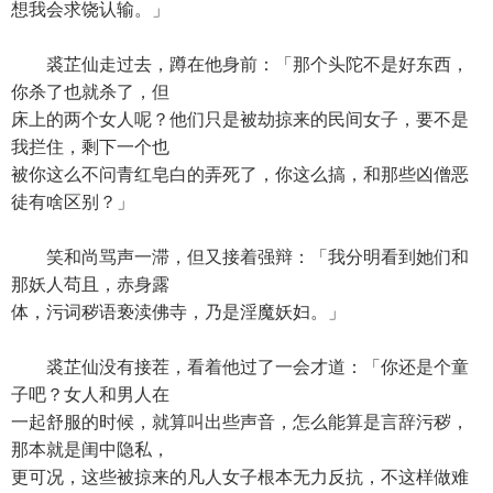
想我会求饶认输。」
裘芷仙走过去，蹲在他身前：「那个头陀不是好东西，
你杀了也就杀了，但
床上的两个女人呢？他们只是被劫掠来的民间女子，要不是
我拦住，剩下一个也
被你这么不问青红皂白的弄死了，你这么搞，和那些凶僧恶
徒有啥区别？」
笑和尚骂声一滞，但又接着强辩：「我分明看到她们和
那妖人苟且，赤身露
体，污词秽语亵渎佛寺，乃是淫魔妖妇。」
裘芷仙没有接茬，看着他过了一会才道：「你还是个童
子吧？女人和男人在
一起舒服的时候，就算叫出些声音，怎么能算是言辞污秽，
那本就是闺中隐私，
更可况，这些被掠来的凡人女子根本无力反抗，不这样做难