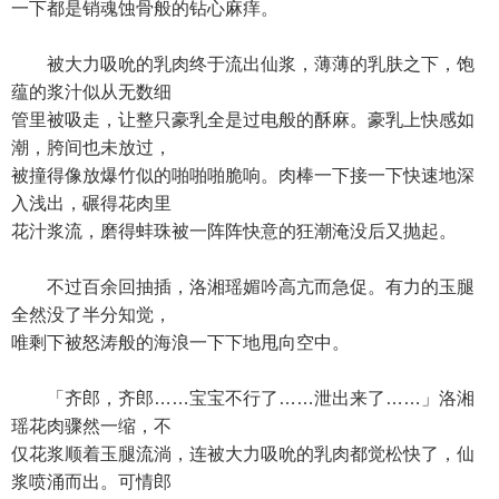
一下都是销魂蚀骨般的钻心麻痒。
被大力吸吮的乳肉终于流出仙浆，薄薄的乳肤之下，饱
蕴的浆汁似从无数细
管里被吸走，让整只豪乳全是过电般的酥麻。豪乳上快感如
潮，胯间也未放过，
被撞得像放爆竹似的啪啪啪脆响。肉棒一下接一下快速地深
入浅出，碾得花肉里
花汁浆流，磨得蚌珠被一阵阵快意的狂潮淹没后又抛起。
不过百余回抽插，洛湘瑶媚吟高亢而急促。有力的玉腿
全然没了半分知觉，
唯剩下被怒涛般的海浪一下下地甩向空中。
「齐郎，齐郎……宝宝不行了……泄出来了……」洛湘
瑶花肉骤然一缩，不
仅花浆顺着玉腿流淌，连被大力吸吮的乳肉都觉松快了，仙
浆喷涌而出。可情郎