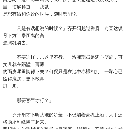
呈，忙解释道：「我就
是想有话和你说的时候，随时都能说。」
「只是有话想说的时候？」齐开阳越过香肩，向直达锁
骨下方半拳距离的高
耸胸乳吻去。
「不要这样……这里不行。」洛湘瑶虽是满心旖旎，可
女儿就在隔壁，薄薄
的面皮哪里搁得下去？何况只是在池中赤裸相拥，一颗心已
慌得鹿跳，更不敢再
进一步。
「那要哪里才行？」
齐开阳才不听从她的娇羞，不仅吻着豪乳上沿，大手还
将两座乳峰捧了起来。