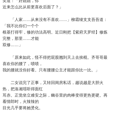
笑道：「好姐姐，你
近来怎么比从前更喜欢后面了？」
「人家……从来没有不喜欢……」柳霜绫支支吾吾道：
「我不比你们一个个
根基打得牢，修的功法高明。近日刚把【紫府天罗经】修炼
完整，那里……才能
双修……」
「原来如此，怪不得把屁股翘到天上去挨棍。齐哥哥最
喜欢你的腰了，啧啧，
我的腰就没你好看。只有腰腰公主才能跟你比一比。」
二女说完了正事，又转回闺房私话，越说越是大胆火
热，把洛湘瑶听得面红
耳赤。正觉坐立难安之际，幽谷里的肉棒变得更热更硬。再
看情郎时，火辣辣的
目光几乎要将她烫化。