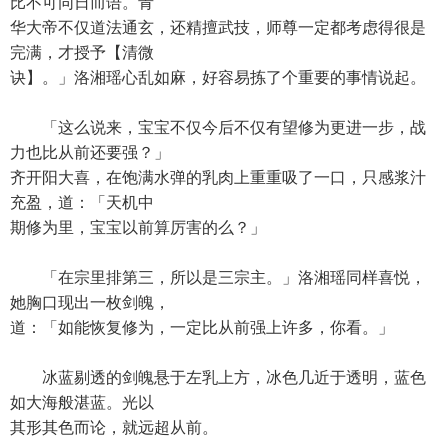
比不可同日而语。青
华大帝不仅道法通玄，还精擅武技，师尊一定都考虑得很是
完满，才授予【清微
诀】。」洛湘瑶心乱如麻，好容易拣了个重要的事情说起。
「这么说来，宝宝不仅今后不仅有望修为更进一步，战
力也比从前还要强？」
齐开阳大喜，在饱满水弹的乳肉上重重吸了一口，只感浆汁
充盈，道：「天机中
期修为里，宝宝以前算厉害的么？」
「在宗里排第三，所以是三宗主。」洛湘瑶同样喜悦，
她胸口现出一枚剑魄，
道：「如能恢复修为，一定比从前强上许多，你看。」
冰蓝剔透的剑魄悬于左乳上方，冰色几近于透明，蓝色
如大海般湛蓝。光以
其形其色而论，就远超从前。