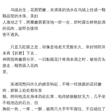
乌绒丛生，花唇肥嫩，未滴落的池水在乌绒上挂成一颗
颗晶莹的水珠。美妇
人激动之下，两瓣嫩唇紧张地一舒一合，舒时露出鲜艳欲滴
的花肉，旋即合拢得
密不透风。
只是几眨眼之息，却像是地老天荒般长久。幸好情郎并
未再【折磨】下去，
伸两指将嫩唇分开。一汩黏糯花汁将滴未滴之时，被他舌头
接走，顺势舔入花肉
里。
洛湘瑶憋闷许久的媚音响起，不唯一经挑拨的花径嫩
肉，娇躯上处处都在发
颤。胯间电流在身体四处乱窜，电得娇躯酸软无力，几乎坐
不稳池边的石台。但
胸前一热，一疼，一酥，被两只大手牢牢握住。不仅稳住了