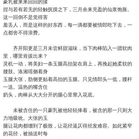
豪乳被来来回回的揉
捏与若有若无的轻触抚摸之下，三月余来充盈的仙浆饱胀。
这一回倒不是觉得害
羞丢人，而是这样的好东西，每一滴都要被情郎吃下去，一
点都舍不得浪费。
齐开阳更是三月未尝鲜甜滋味，当下肉棒陷入一团软肉
里，哪里肯拔出来？
灵机一动，将美妇一条玉腿高抬架在肩上，再挽起她柔软的
腰肢。洛湘瑶侧着身
玉腿大张，肋侧更贴着高抬的玉腿。只见情郎头一低，腰杆
一送。温热的嘴含住
奶头，肉棒从大大分开的腿心里窜入花底。
未被含住的一只豪乳被他轻轻捧着，被含的那一只则大
力地吸吮。大张的玉
腿让花肉都绷到了极致，让花径逼仄得丝发难容。如此紧窄
的花径，被抽送时每