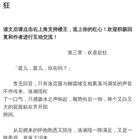
狂
读文后请点击右上角支持楼主，送上你的红心！欢迎积极回
复和作者进行互动交流！
第三章：欢喜欲狂
「茵儿，茵儿，你在吗？」
杳无回音，只有洛芸茵与柳霜绫互相奚落与调笑的声音
不停传来。洛湘瑶松
了一口气，只感拨水之声响起，顺势向后一倒，将个又白又
大的屁股贴在齐开阳
胯间。
从后拥来的怀抱熟悉又陌生，洛湘瑶一阵满足，又是一
阵委屈，竟落下泪来。