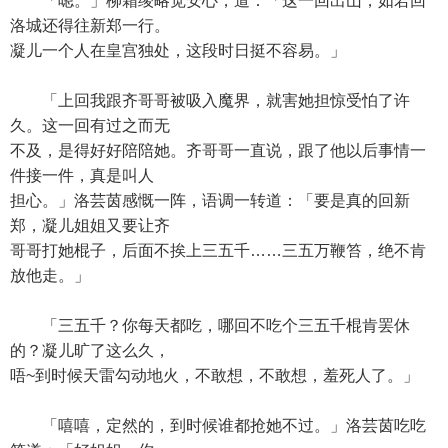
「嗯。」柳霜绫略觉安心，道：「这一回出山，如若回
洛城还得往新郑一行。
凝儿一个人在皇宫独处，这段时日挺不容易。」
「上回我跟齐哥哥被吸入魔界，就害她担惊受怕了许
久。这一回有过之而无
不及，是得好好陪陪她。齐哥哥一直说，跟了他以后事情一
件接一件，真是叫人
担心。」洛芸茵感慨一阵，语调一转道：「要是真的回新
郑，凝儿姐姐又要让齐
哥哥打她棍子，后面不挨上三五千……三五万鞭笞，绝不肯
放他走。」
「三五千？你每天都吃，哪回不吃个三五千棍肯罢休
的？凝儿旷了这么久，
唔~到时候天雷勾动地火，不敢想，不敢想，羞死人了。」
「嘻嘻，定然的，到时候谁都抢她不过。」洛芸茵吃吃