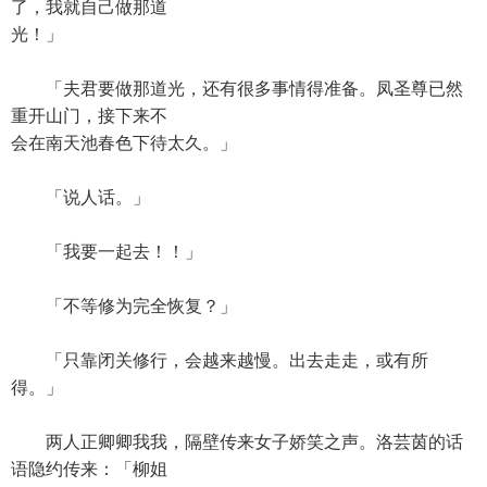
了，我就自己做那道
光！」
「夫君要做那道光，还有很多事情得准备。凤圣尊已然
重开山门，接下来不
会在南天池春色下待太久。」
「说人话。」
「我要一起去！！」
「不等修为完全恢复？」
「只靠闭关修行，会越来越慢。出去走走，或有所
得。」
两人正卿卿我我，隔壁传来女子娇笑之声。洛芸茵的话
语隐约传来：「柳姐