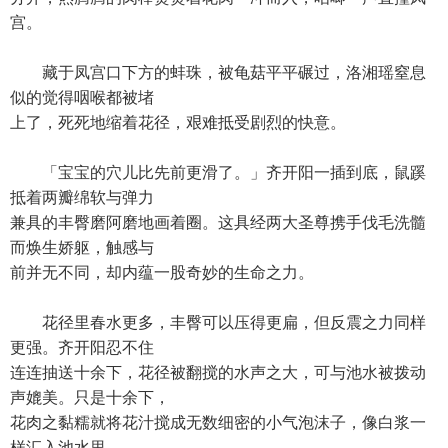
宫。
藏于凤宫口下方的蚌珠，被龟菇平平碾过，洛湘瑶窒息
似的觉得咽喉都被堵
上了，死死地缩着花径，艰难抵受剧烈的快意。
「宝宝的穴儿比先前更滑了。」齐开阳一插到底，鼠蹊
抵着两瓣绵软与弹力
兼具的丰臀磨阿磨地画着圈。这具经两大圣尊携手伐毛洗髓
而焕生娇躯，触感与
前并无不同，却内蕴一股奇妙的生命之力。
花径里春水更多，丰臀可以压得更扁，但反震之力同样
更强。齐开阳忍不住
连连抽送十余下，花径被翻搅的水声之大，可与池水被拨动
声媲美。只是十余下，
花肉之黏糯就将花汁搅成无数细密的小气泡沫子，像白浆一
样汇入池水里。