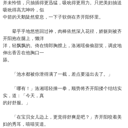
并未怜惜，只抽插得更迅猛，吸吮得更用力。只把美妇抽送
吸吮得高亢呻吟，似
中箭的天鹅陡然窒息，一下子软倒在齐开阳怀里。
晕乎乎地悠悠回过神，肉棒依然深入花径，娇躯则被齐
开阳抱在腿上，懒洋
洋，轻飘飘的。倚在情郎胸膛上，洛湘瑶偷偷甜笑，调皮地
伸出香舌在他胸口一
舔。
「池水都被你泄得满了一截，差点要溢出去了。」
「哪有！」洛湘瑶轻捶一拳，顺势将齐开阳搂个结结实
实，道：「今天，真
的好舒服。」
「在宝贝女儿边上，更觉得舒爽是吧？」齐开阳咬着美
妇的秀耳，嘻嘻笑道。