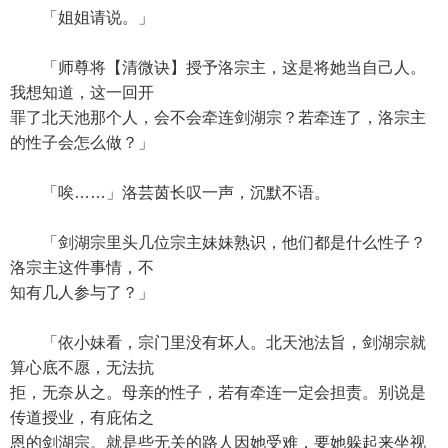
「姐姐请说。」
「师尊将【清微诀】授予洛宗主，这是将她当自己人。
我想知道，这一回开
罪了北天池那个人，会不会牵连剑湖宗？若牵连了，洛宗主
的性子会怎么做？」
「唉……」洛芸茵长叹一声，沉默不语。
「剑湖宗里头几位宗主妹妹熟识，他们都是什么性子？
洛宗主这件事情，不
知有几人参与了？」
「依小妹看，宗门里没有坏人。北天池法旨，剑湖宗就
算心底不愿，无法抗
拒，无奈从之。母亲的性子，若有牵连一定会担责。别说是
传道授业，有庇佑之
恩的剑湖宗。就是些无关的路人因她受难，要她躲起来坐视