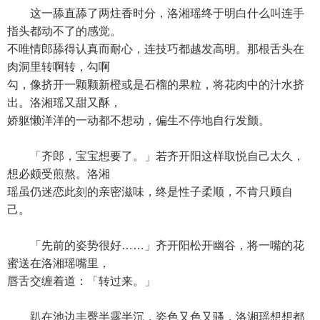
这一舔直舔了两炷香时分，洛湘瑶终于明白什么叫连手
指头都动不了的感觉。
不唯情郎舔得认真而耐心，连技巧都越发高明。那根舌头在
肉洞里转啊转，勾啊
勾，像挤开一颗颗新橙或是石榴的果粒，将花肉中的汁水挤
出。洛湘瑶又甜又酥，
娇躯懒洋洋的一动都不想动，偏生不停地自行发颤。
「齐郎，宝宝想要了。」若齐开阳这样取悦自己太久，
想必颇受煎熬。洛湘
瑶虽仍迷恋此刻的亲密滋味，终是性子柔顺，不肯只顾自
己。
「先前的姿势很好……」齐开阳松开幽谷，将一嘴的花
蜜送在洛湘瑶嘴里，
唇舌交缠着道：「转过来。」
趴在池边丰臀半露半沉，姿色又色又骚，洛湘瑶想想都