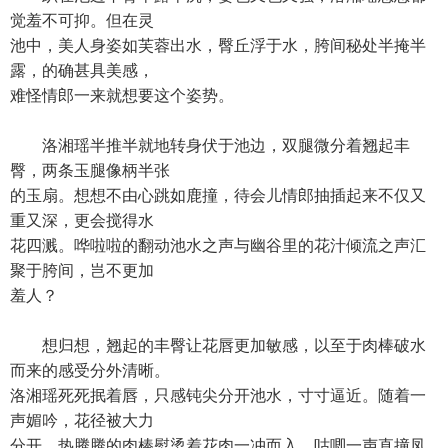
觉羞不可抑。但在灵
池中，美人身姿如芙蓉出水，臀丘浮于水，胯间秘处半掩半
露，的确甚具美感，
难怪情郎一来就想要这个姿势。
洛湘瑶半推半就地转身伏于池边，双腿微分着翘起丰
臀，两条玉腿像柄半张
的玉扇。想想不由心跳如鹿撞，待会儿情郎抽插起来不仅又
重又深，更会搅得水
花四溅。哗啦啦的翻动池水之声与幽谷里的花汁倾流之声汇
聚于胯间，岂不更加
羞人？
想归想，翘起的丰臀让花唇更加敏感，以至于肉棒破水
而来的感受分外清晰。
洛湘瑶死死抿着唇，只感钝尖分开池水，寸寸逼近。随着一
声媚吟，花径被大力
分开，热腾腾的肉棒熨烫着花肉一冲而入，咕唧一声直撞凤