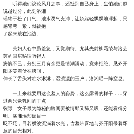
听得她们议论风月之事，还扯到自己身上，生怕她们越
说越过分，此刻洛湘
瑶终于松了口气。池水灵气充沛，让娇躯轻飘飘地浮起，只
感臂弯一紧，就被抱
了起来放在池边。
美妇人心中虽羞急，又觉期待。尤其先前柳霜绫与洛芸
茵的闺房秘话听得人
旖旎不已，分别三月有余更是情潮涌动，竟未拒绝。见齐开
阳坏笑着伏在胯间，
伸长了舌头对准水淋淋，湿漉漉的玉户，洛湘瑶一阵窒息。
一上来就要用这么羞人的姿势，这么露骨的样子……穿
过两只豪乳间的丁点
裂隙，女子最为隐秘的胯间要被情郎又舔又吸，还能看得分
明。洛湘瑶却媚目一
眨不眨，目若横波流淌着水光，含羞带喜地与齐开阳带着坏
意的目光相对。