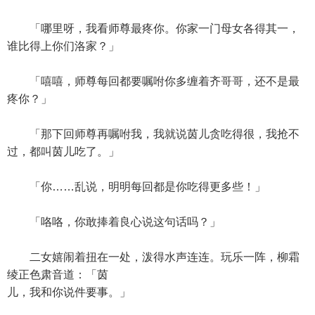
「哪里呀，我看师尊最疼你。你家一门母女各得其一，
谁比得上你们洛家？」
「嘻嘻，师尊每回都要嘱咐你多缠着齐哥哥，还不是最
疼你？」
「那下回师尊再嘱咐我，我就说茵儿贪吃得很，我抢不
过，都叫茵儿吃了。」
「你……乱说，明明每回都是你吃得更多些！」
「咯咯，你敢捧着良心说这句话吗？」
二女嬉闹着扭在一处，泼得水声连连。玩乐一阵，柳霜
绫正色肃音道：「茵
儿，我和你说件要事。」