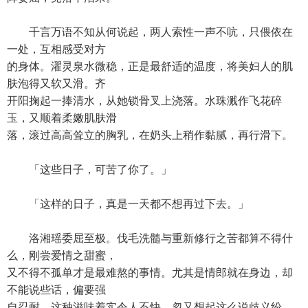
千言万语不知从何说起，两人索性一声不吭，只偎依在
一处，互相感受对方
的身体。濯灵泉水微稳，正是最舒适的温度，将美妇人的肌
肤泡得又软又滑。齐
开阳掬起一捧清水，从她锁骨叉上浇落。水珠溅作飞花碎
玉，又顺着柔嫩肌肤滑
落，滚过高高耸立的胸乳，在奶头上稍作黏腻，再行滑下。
「这些日子，可苦了你了。」
「这样的日子，真是一天都不想再过下去。」
洛湘瑶委屈至极。伐毛洗髓与重新修行之苦都算不得什
么，刚尝爱情之甜蜜，
又不得不孤单才是最难熬的事情。尤其是情郎就在身边，却
不能说些话，偏要强
自忍耐，这种滋味着实令人不快。忽又想起这么说歧义纷