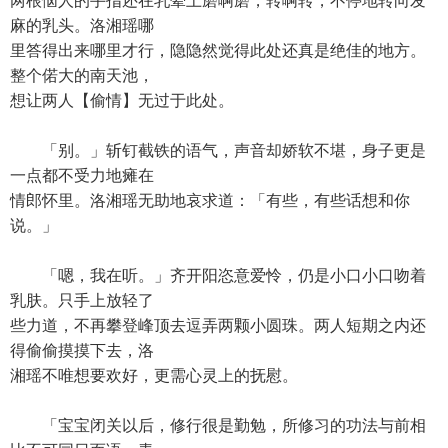
两根恼人的手指还在乳晕上磨啊磨，转啊转，不停地转向发
麻的乳头。洛湘瑶哪
里答得出来哪里才行，隐隐然觉得此处还真是绝佳的地方。
整个偌大的南天池，
想让两人【偷情】无过于此处。
「别。」斩钉截铁的语气，声音却娇软不堪，身子更是
一点都不受力地瘫在
情郎怀里。洛湘瑶无助地哀求道：「有些，有些话想和你
说。」
「嗯，我在听。」齐开阳恣意爱怜，仍是小口小口吻着
乳肤。只手上放轻了
些力道，不再攀登峰顶去逗弄两颗小圆珠。两人短期之内还
得偷偷摸摸下去，洛
湘瑶不唯想要欢好，更需心灵上的抚慰。
「宝宝闭关以后，修行很是勤勉，所修习的功法与前相