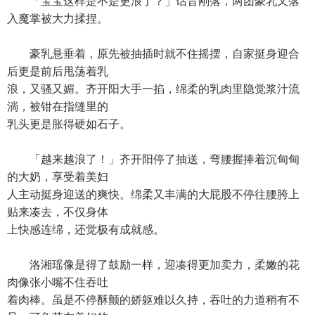
「宝宝这样是不是更浪了？」话音刚落，两团豪乳又落
入魔掌被大力揉捏。
豪乳悬垂着，原先被抽插时就不住摇摆，自家挺身迎合
后更是前后甩荡着乳
浪，又骚又媚。齐开阳大手一掐，绵柔的乳肉里隐觉浆汁流
淌，被钳在指缝里的
乳头更是胀得硬如石子。
「越来越浪了！」齐开阳停了抽送，弯腰握捧着沉甸甸
的大奶，享受着美妇
人主动挺身迎送的爽快。绵柔又丰满的大屁股不停往腰胯上
贴来凑去，不仅身体
上快感连绵，还觉极有成就感。
洛湘瑶像是得了鼓励一样，迎凑得更加卖力，柔嫩的花
肉像张小嘴不住吞吐
着肉棒。虽是不停酥颤的娇躯难以久持，吞吐的力道稍有不