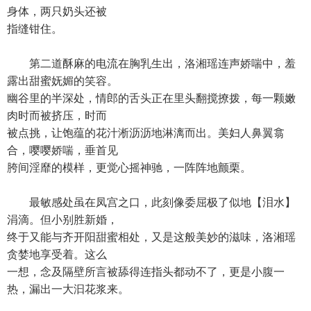
身体，两只奶头还被
指缝钳住。
第二道酥麻的电流在胸乳生出，洛湘瑶连声娇喘中，羞
露出甜蜜妩媚的笑容。
幽谷里的半深处，情郎的舌头正在里头翻搅撩拨，每一颗嫩
肉时而被挤压，时而
被点挑，让饱蕴的花汁淅沥沥地淋漓而出。美妇人鼻翼翕
合，嘤嘤娇喘，垂首见
胯间淫靡的模样，更觉心摇神驰，一阵阵地颤栗。
最敏感处虽在凤宫之口，此刻像委屈极了似地【泪水】
涓滴。但小别胜新婚，
终于又能与齐开阳甜蜜相处，又是这般美妙的滋味，洛湘瑶
贪婪地享受着。这么
一想，念及隔壁所言被舔得连指头都动不了，更是小腹一
热，漏出一大汩花浆来。