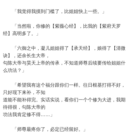
「我觉得我摸到门槛了，比姐姐快上一些。」
「当然啦，你修的【紫薇心经】，比我的【紫府天罗
经】高明多了。」
「六御之中，凝儿姐姐得了【承天经】，娘得了【清微
诀】，还余长生大帝，
勾陈大帝与昊天上帝的传承，不知道师尊后续要传给姐姐什
么功法？」
「希望我有这个福分跟你们一样。往日根基打得不好，
只好现下来补，不知
道能不能补得完。实话实说，看你们一个个修为大进，我期
待得很，勾陈大帝的
功法我肯定修不得……」
「师尊最疼你了，必定已经留好。」