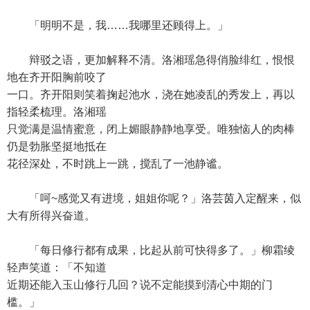
「明明不是，我……我哪里还顾得上。」
辩驳之语，更加解释不清。洛湘瑶急得俏脸绯红，恨恨
地在齐开阳胸前咬了
一口。齐开阳则笑着掬起池水，浇在她凌乱的秀发上，再以
指轻柔梳理。洛湘瑶
只觉满是温情蜜意，闭上媚眼静静地享受。唯独恼人的肉棒
仍是勃胀坚挺地抵在
花径深处，不时跳上一跳，搅乱了一池静谧。
「呵~感觉又有进境，姐姐你呢？」洛芸茵入定醒来，似
大有所得兴奋道。
「每日修行都有成果，比起从前可快得多了。」柳霜绫
轻声笑道：「不知道
近期还能入玉山修行几回？说不定能摸到清心中期的门
槛。」