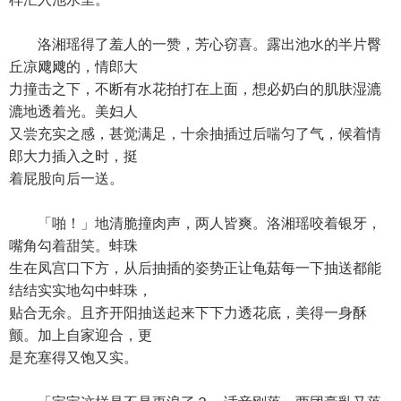
洛湘瑶得了羞人的一赞，芳心窃喜。露出池水的半片臀
丘凉飕飕的，情郎大
力撞击之下，不断有水花拍打在上面，想必奶白的肌肤湿漉
漉地透着光。美妇人
又尝充实之感，甚觉满足，十余抽插过后喘匀了气，候着情
郎大力插入之时，挺
着屁股向后一送。
「啪！」地清脆撞肉声，两人皆爽。洛湘瑶咬着银牙，
嘴角勾着甜笑。蚌珠
生在凤宫口下方，从后抽插的姿势正让龟菇每一下抽送都能
结结实实地勾中蚌珠，
贴合无余。且齐开阳抽送起来下下力透花底，美得一身酥
颤。加上自家迎合，更
是充塞得又饱又实。