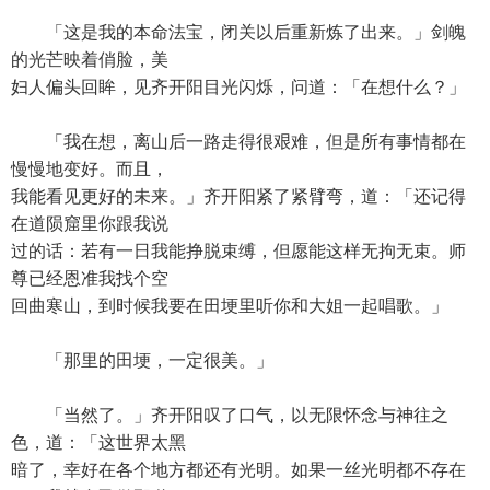
「这是我的本命法宝，闭关以后重新炼了出来。」剑魄
的光芒映着俏脸，美
妇人偏头回眸，见齐开阳目光闪烁，问道：「在想什么？」
「我在想，离山后一路走得很艰难，但是所有事情都在
慢慢地变好。而且，
我能看见更好的未来。」齐开阳紧了紧臂弯，道：「还记得
在道陨窟里你跟我说
过的话：若有一日我能挣脱束缚，但愿能这样无拘无束。师
尊已经恩准我找个空
回曲寒山，到时候我要在田埂里听你和大姐一起唱歌。」
「那里的田埂，一定很美。」
「当然了。」齐开阳叹了口气，以无限怀念与神往之
色，道：「这世界太黑
暗了，幸好在各个地方都还有光明。如果一丝光明都不存在