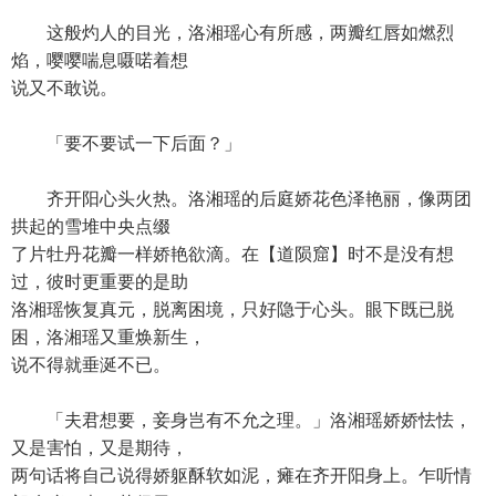
这般灼人的目光，洛湘瑶心有所感，两瓣红唇如燃烈
焰，嘤嘤喘息嗫喏着想
说又不敢说。
「要不要试一下后面？」
齐开阳心头火热。洛湘瑶的后庭娇花色泽艳丽，像两团
拱起的雪堆中央点缀
了片牡丹花瓣一样娇艳欲滴。在【道陨窟】时不是没有想
过，彼时更重要的是助
洛湘瑶恢复真元，脱离困境，只好隐于心头。眼下既已脱
困，洛湘瑶又重焕新生，
说不得就垂涎不已。
「夫君想要，妾身岂有不允之理。」洛湘瑶娇娇怯怯，
又是害怕，又是期待，
两句话将自己说得娇躯酥软如泥，瘫在齐开阳身上。乍听情