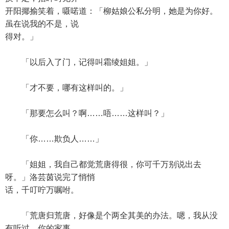
开阳揶揄笑着，嗫喏道：「柳姑娘公私分明，她是为你好。
虽在说我的不是，说
得对。」
「以后入了门，记得叫霜绫姐姐。」
「才不要，哪有这样叫的。」
「那要怎么叫？啊……唔……这样叫？」
「你……欺负人……」
「姐姐，我自己都觉荒唐得很，你可千万别说出去
呀。」洛芸茵说完了悄悄
话，千叮咛万嘱咐。
「荒唐归荒唐，好像是个两全其美的办法。嗯，我从没
有听过，你的家事，