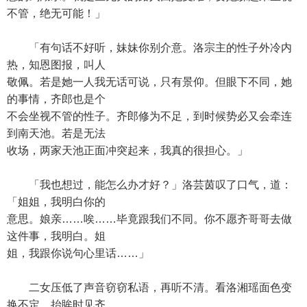
不管，绝无可能！」
「有句话不好听，妹妹你别介意。洛宗主的性子外冷内
热，知恩图报，叫人
敬佩。若是她一人我无话可说，只有景仰。但眼下不同，她
的事情，齐郎也是个
不会坐视不管的性子。齐郎修为不足，到时候势必又会牵连
到南天池。若是无法
收场，两家天池正面冲突起来，我真的很担心。」
「我也想过，能怎么办才好？」洛芸茵叹了口气，道：
「姐姐，我明白你的
意思。娘亲……唉……毕竟跟我们不同。你不愿齐哥哥去做
这件事，我明白。姐
姐，我跟你说句心里话……」
二女压低了声音窃窃私语，再听不清。看洛湘瑶面色变
换不定，抬眸时见齐