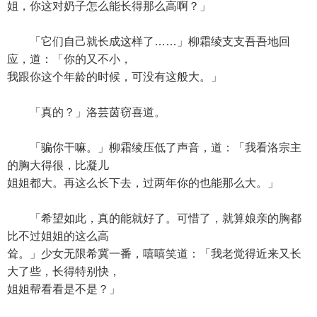
姐，你这对奶子怎么能长得那么高啊？」
「它们自己就长成这样了……」柳霜绫支支吾吾地回
应，道：「你的又不小，
我跟你这个年龄的时候，可没有这般大。」
「真的？」洛芸茵窃喜道。
「骗你干嘛。」柳霜绫压低了声音，道：「我看洛宗主
的胸大得很，比凝儿
姐姐都大。再这么长下去，过两年你的也能那么大。」
「希望如此，真的能就好了。可惜了，就算娘亲的胸都
比不过姐姐的这么高
耸。」少女无限希冀一番，嘻嘻笑道：「我老觉得近来又长
大了些，长得特别快，
姐姐帮看看是不是？」