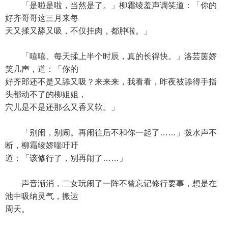
「是啦是啦，当然是了。」柳霜绫羞声调笑道：「你的
好齐哥哥这三月来每
天又揉又舔又吸，不仅挂肉，都肿啦。」
「嘻嘻。每天揉上半个时辰，真的长得快。」洛芸茵娇
笑几声，道：「你的
好齐郎还不是又舔又吸？来来来，我看看，昨夜被舔得手指
头都动不了的柳姐姐，
穴儿是不是还那么又香又软。」
「别闹，别闹。再闹往后不和你一起了……」拨水声不
断，柳霜绫娇喘吁吁
道：「该修行了，别再闹了……」
声音渐消，二女玩闹了一阵不曾忘记修行要事，想是在
池中吸纳灵气，搬运
周天。