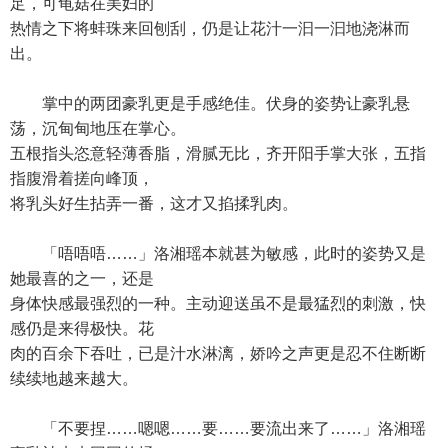
足，可龟菇在美妇的
热情之下将蚌珠来回刨刮，仍是让花汁一汩一汩地浇淋而
出。
掌中的两团豪乳更是手感绝佳。伏身的姿势让豪乳悬
荡，沉甸甸地压在掌心。
五根指头恣意轻薄香脂，滑腻无比，齐开阳手掌大张，五指
指腹滑着搓向峰顶，
将乳头好生拈弄一番，这才又掐揉乳肉。
「唔唔唔……」洛湘瑶本就甚为敏感，此时的姿势又是
她最喜的之一，还是
身体快感最强烈的一种。主动迎送虽不是最猛烈的刺激，快
感仍是来得极快。花
肉的百余下吞吐，已是汁水淋漓，娇吟之声更是忍不住断断
续续地越来越大。
「不要捏……嗯嗯……要……要流出来了……」洛湘瑶