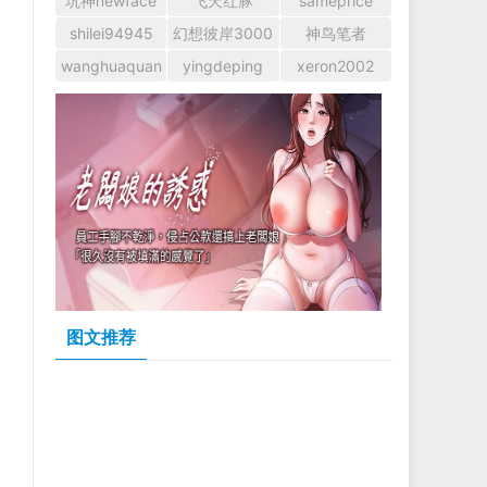
坑神newface
飞天红豚
sameprice
shilei94945
幻想彼岸3000
神鸟笔者
wanghuaquan
yingdeping
xeron2002
图文推荐