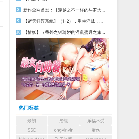
新作全网首发：【穿越之不一样的斗罗大陆】女主姐 妹武魂：莲花 更新之第四章
【诸天奸淫系统】（1-2），重生淫贼，爆奸性感黑丝美女，恋足恋物，专注性场面，高肉
【情妖】（番外之钟玲娇的淫乱蜜月之旅）第四章——熟女老师和处子女儿的首次母女双飞
热门标签
最初
潛龍
乐福不受
SSE
ongvinvin
蛋伤