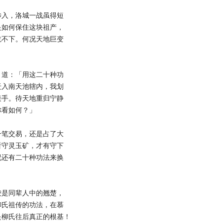
入，洛城一战虽得短
是如何保住这块祖产，
吃不下。何况天地巨变
道：「用这二十种功
迁入南天池辖内，我划
接手。待天地重归宁静
你看如何？」
笔交易，还是占了大
看守灵玉矿，才有守下
况还有二十种功法来换
是同辈人中的翘楚，
柳氏祖传的功法，在慕
是柳氏往后真正的根基！