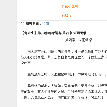
书包小说网
危城（H）
相关专辑：
蛋伤
【毫末生】第八卷 春深远客 第四章 未雨绸缪
第四章：未雨绸缪
南天池重开山门最大的两件事，其一是凤栖烟与范无心
范无心知难而退。其二是焚血老怪再现世间，东西北三家
论此事。
星轨洗筹之时，焚血在镜中现身，与凤栖烟【相谈】。
凤栖烟的威名人人皆知，逼退范无心更是声势一时无两
事的凝重，其人必非等闲之辈。当时慕清梦还语出惊人：
二回。其言虽让人振奋，同样能得出一个结论：焚血死于