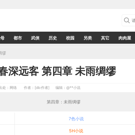
绿母
都市
武侠
历史
校园
另类
其它
肉肉屋
绸缪
春深远客 第四章 未雨绸缪
出处：网络
作者：[db:作者]
编辑：
@**小说
章 未雨绸缪 第四章：未雨绸缪
7色小说
5H小说