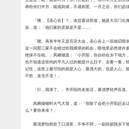
再给你们半月，能成则成，不成则罢。一月之后，你们必
「咦，【圣心谷】？」洛芸茵讶异道，她是大宗门出身
杂，道：「他们家的灵脉是不是……」
「嗯。再有半年又是百宗大会，圣心谷上一回就叨陪末
这一回那三家不会错过给我难堪的机会，暗地里必然使许
绝保不住啦。」凤栖烟道：「小开阳，你自幼在乡下地方
也不知道这世间的平凡人过的都是什么日子。去看一看，
记住，这世上最可怕的就是人心，最强大的，也是人心。
不胜，攻无不克！」
「行，我准了。」齐开阳尚未发话，慕清梦轻声应道
凤栖烟顿时火气大冒，道：「你除了会把小开阳赶走让
么？要你来准？」
慕清梦怡然饮了口清茶，不争不辩，一副你损我乡下地