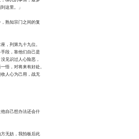
须到这里。」
，熟知宗门之间的复
座，列第九十九位。
多手段，靠他们自己是
，没见识过人心险恶，
悟一悟，对将来有好处。
能收人心为己用，战无
。
他自己想办法还会什
方无妨，我拍板后此