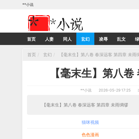
**小说
首页
人妻
同人
玄幻
凌辱
乱文
首页
玄幻
【毫末生】第八卷 春深远客 第四章 未雨
【毫末生】第八卷 
**小说
2026-05-29 17:25
【毫末生】第八卷 春深远客 第四
猫咪视频
色色漫画