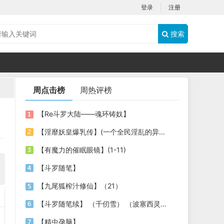
登录
注册
搜索
周点击榜
周热评榜
【Re斗罗大陆——魂环铸奴】
【淫靡妖皇爆乳传】(一个全民淫乱的异世界 第一集）sis独家首发+人物、场景图片。
【有魔力的催眠眼镜】(1-11)
【斗罗随笔】
【九尾狐榨汁修仙】（21）
【斗罗随笔续】 （千仞雪） （波塞西灵感征集中）
【精虫孕脑】