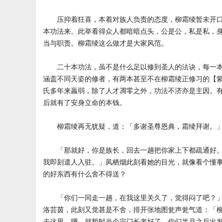
压抑着狂喜，本着对族人负责的态度，柳霜绫暂未开口
本功法来。此举看得众人都暗暗点头，公是公，私是私，
当与职责。柳霜绫这么做才是大家风范。
二十本功法，虽不是什么足以修到圣人的法诀，每一本
涵盖不同天姿的修者，有两本甚至不在柳霜绫正修习的【
氏多年来羸弱，除了人才凋零之外，功法不济亦是主因。
后就有了安身立命的本钱。
柳霜绫再无犹疑，道：「多谢圣尊恩典，霜绫拜谢。
「那就好，你是族长，回去一趟把你家上下都疏通好。
我即刻遣人入驻。」凤栖烟此刻看她的目光，就像看个懂
的好东西有什么舍不得送？
「你们一同走一趟，在我这里关久了，觉得闷了吧？」
洛芸茵，此刻又觉甚是不舍，排开张地图瓮声瓮气道：「
去这里，嗯，就暂时当个宗门长老好了。你们半月之后出