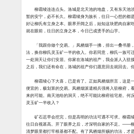
柳霜绫连连点头。洛城是北天池的地盘，又有东天池涉
暂的安宁，必不长久。柳霜绫身为族长，往日一心想的都
好让柳氏有立身之本。眼界开阔之后，始知这块肥肉自家
就在眼前，往日的立身之本，今日已成烫手的山芋。
「我跟你做个交易。」凤栖烟手一拂，排出一叠书册，
法，换你柳氏灵玉矿一半的收入。你若同意，柳氏一族可
一处洞天让你们安居。你家在洛城的祖产，我会派人入驻
之后，我们还有命在，洛城的祖产你们愿意回去就回去。
柳霜绫心下大喜，已是肯了。正如凤栖烟所言，这是一
便宜的，极划算的交易。凤栖烟派遣精兵强将入驻柳府，
来的可能。南天池给的洞天，绝不可能比柳府祖宅差。何
灵玉矿一半收入？
矿石迟早会挖完，但是高明的功法可遇不可求。柳霜绫
往日自视甚高。开了眼界之后，才深明自家的不足。——
清梦眼里都打牢根基都不配。有了凤栖烟所赐的功法，才