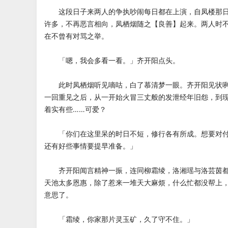
这段日子来两人的争执吵闹每日都在上演，自凤楼那日
许多，不再恶言相向，凤栖烟随之【良善】起来。两人时
在不曾有对骂之举。
「嗯，我会多看一看。」齐开阳点头。
此时凤栖烟听见嘀咕，白了慕清梦一眼。齐开阳见状咧
一回重见之后，从一开始火冒三丈般的发泄经年旧怨，到
着实有些……可爱？
「你们在这里呆的时日不短，修行各有所成。想要对付
还有好些事情要提早准备。」
齐开阳闻言精神一振，连同柳霜绫，洛湘瑶与洛芸茵都
天池太多恩惠，除了惹来一堆天大麻烦，什么忙都没帮上
意思了。
「霜绫，你家那片灵玉矿，久了守不住。」