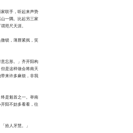
家联手，听起来声势
溪山一隅。比起另三家
可谓咫尺天涯。
微锁，薄唇紧抿，笑
意忘形。」齐开阳构
，但是这样做会将南天
池带来许多麻烦，非我
终是魁首之一。举南
小开阳不妨多看看，往
「拾人牙慧。」