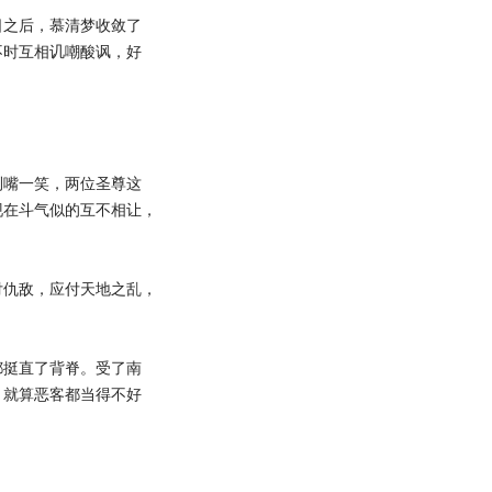
之后，慕清梦收敛了
不时互相讥嘲酸讽，好
嘴一笑，两位圣尊这
现在斗气似的互不相让，
仇敌，应付天地之乱，
挺直了背脊。受了南
，就算恶客都当得不好