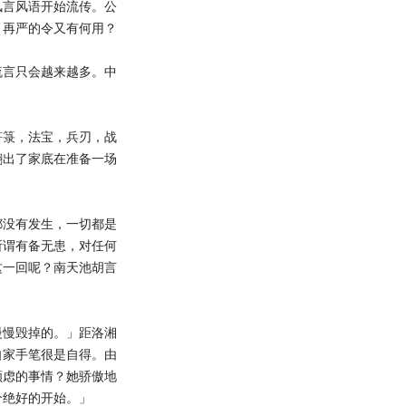
言风语开始流传。公
，再严的令又有何用？
言只会越来越多。中
箓，法宝，兵刃，战
翻出了家底在准备一场
没有发生，一切都是
所谓有备无患，对任何
这一回呢？南天池胡言
慢毁掉的。」距洛湘
自家手笔很是自得。由
顾虑的事情？她骄傲地
个绝好的开始。」