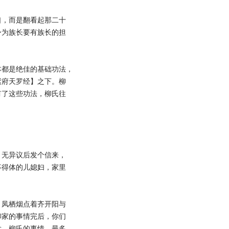
，而是翻看起那二十
身为族长要有族长的担
都是绝佳的基础功法，
紫府天罗经】之下。柳
有了这些功法，柳氏往
」
无异议后发个信来，
事得体的儿媳妇，家里
凤栖烟点着齐开阳与
柳家的事情完后，你们
发，柳氏的事情，最多