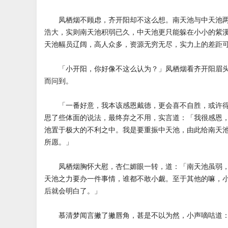
凤栖烟不顾虑，齐开阳却不这么想。南天池与中天池两
浩大，实则南天池积弱已久，中天池更只能躲在小小的紫
天池幅员辽阔，高人众多，资源无穷无尽，实力上的差距
「小开阳，你好像不这么认为？」凤栖烟看齐开阳眉头
而问到。
「一番好意，我本该感恩戴德，更会喜不自胜，或许得
思了些体面的说法，最终弃之不用，实言道：「我很感恩
池置于极大的不利之中。我是要重振中天池，由此给南天
所愿。」
凤栖烟胸怀大慰，杏仁媚眼一转，道：「南天池虽弱，
天池之力要办一件事情，谁都不敢小觑。至于其他的嘛，
后就会明白了。」
慕清梦闻言撇了撇唇角，甚是不以为然，小声嘀咕道：