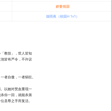
娇妻很甜
烟雨夜（校园H 1v1）
「教技」，世人皆知
天池皆有严令，不许议
一者自傲，一者狷狂。
。以她对焚血重现一
能杀你一回，就能杀第
一位圣尊之手而复活。