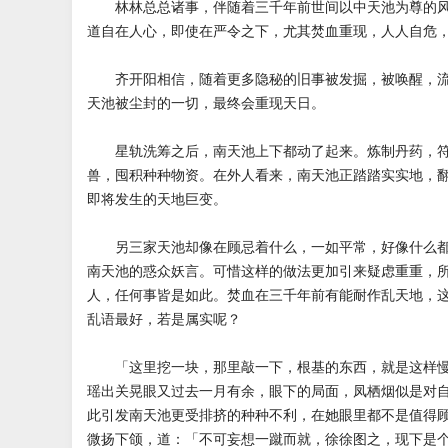
林林总总诸事，伴随着三千年前世间以中天池为尊的风
道自在人心，即使在严令之下，尤其焚血重现，人人自危
齐开阳相信，随着更多隐秘的旧事被发掘，被唤醒，流
天池被尘封的一切，最终会重现天日。
星轨洗筹之后，南天池上下都动了起来。炼制丹药，符
兽，囤积种种物资。在外人看来，南天池正踏踏实实地，
即将发生的天地巨变。
另三家天池却像在顾忌着什么，一如平常，好像什么都
南天池的惑众妖言。可惜这样的做法更加引来疑虑重重，
人，任何事皆是如此。焚血在三千年前有能耐作乱天地，
乱语最好，若是属实呢？
「这里挖一块，那里敲一下，根基的东西，就是这样慢
瑶出关晃眼又过去一月有余，眼下的局面，凤栖烟似是对
此引发南天池更受排挤的种种不利，在她眼里都不是值得
微扬下颌，道：「不可妄想一蹴而就，徐徐图之，现下是