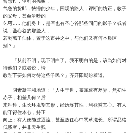
曾想过，争利的摊贩，
气急的货郎，怯懦的少年，围观的路人，评断的坊正，教子
的父母，甚至争吵的
乞丐……他们身上，是否也有圣心谷那些同门的影子？或者
说，圣心谷的那些人，
若剥离了仙体，置于这市井之中，与他们又有何本质区
别？」
「从前不明，现下明白了。我不明白的是，该当如何对
待他们？或者说，请
教陛下要如何对待这些子民？」齐开阳期盼着道。
阴素凝平和地道：「人生于世，禀赋或有差异，然初生
赤子，相差几何？后
来种种，生长环境塑其形，经历琢其性，利欲熏其心。有人
能守得住本心，持正
向上；有人便随波逐流，甚至放任心中恶草滋长。所谓品格
低贱者，并非天生贱