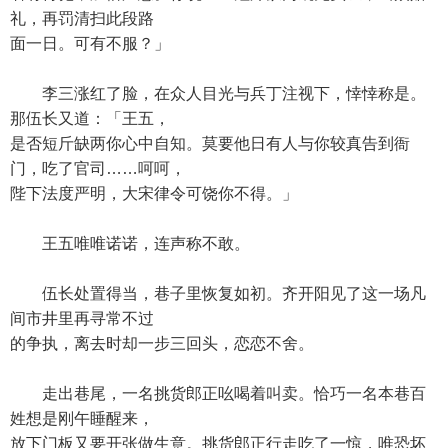
礼，再罚清扫此段路
面一日。可有不服？」
李三涨红了脸，在众人目光与兵丁注视下，悻悻称是。
那伍长又道：「王五，
是否短斤缺两你心中自知。莫要他日有人与你较真告到衙
门，吃了官司……呵呵，
陛下法度严明，大宋律令可饶你不得。」
王五唯唯诺诺，连声称不敢。
伍长处置得当，巷子里恢复如初。齐开阳见了这一场凡
间市井里再寻常不过
的争执，离去时却一步三回头，恋恋不舍。
走出巷尾，一名挑货郎正吆喝着叫卖。恰巧一名本巷百
姓想是刚午睡醒来，
放下门板又要开张做生意。挑货郎正行走吃了一惊，唯恐坏