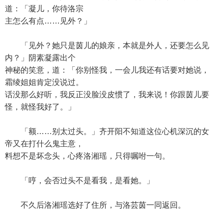
道：「凝儿，你待洛宗
主怎么有点……见外？」
「见外？她只是茵儿的娘亲，本就是外人，还要怎么见
内？」阴素凝露出个
神秘的笑意，道：「你别怪我，一会儿我还有话要对她说，
霜绫姐姐肯定没说过。
话没那么好听，我反正没脸没皮惯了，我来说！你跟茵儿要
怪，就怪我好了。」
「额……别太过头。」齐开阳不知道这位心机深沉的女
帝又在打什么鬼主意，
料想不是坏念头，心疼洛湘瑶，只得嘱咐一句。
「哼，会否过头不是看我，是看她。」
不久后洛湘瑶选好了住所，与洛芸茵一同返回。