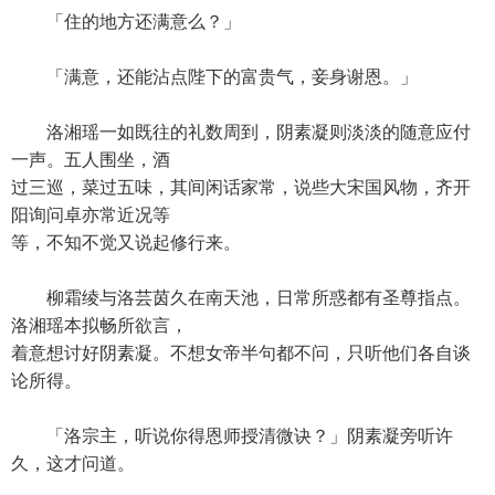
「住的地方还满意么？」
「满意，还能沾点陛下的富贵气，妾身谢恩。」
洛湘瑶一如既往的礼数周到，阴素凝则淡淡的随意应付
一声。五人围坐，酒
过三巡，菜过五味，其间闲话家常，说些大宋国风物，齐开
阳询问卓亦常近况等
等，不知不觉又说起修行来。
柳霜绫与洛芸茵久在南天池，日常所惑都有圣尊指点。
洛湘瑶本拟畅所欲言，
着意想讨好阴素凝。不想女帝半句都不问，只听他们各自谈
论所得。
「洛宗主，听说你得恩师授清微诀？」阴素凝旁听许
久，这才问道。