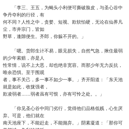
「李三、王五，为蝇头小利便可撕破脸皮，与圣心谷中
争丹夺利的行径，有
何不同？人性之中，贪婪、短视、欺软怕硬，无论在仙界凡
尘，市井宗门，皆如
野草，逢隙便生。齐郎，你躲不开的。」
「嗯。货郎生计不易，眼见损失，自然气急，揪住最弱
的少年索赔，亦是人
性常情，说不上大恶，却也绝非宽容。而那少年无力反抗，
唯余恐惧。至于围观
者，事不关己，多一事不如少一事。」齐开阳道：「东天池
就是如此，收拢强者，
欺凌弱者……弱者虽有可恨，亦有可怜之处。。」
「你见圣心谷中同门劣行，觉得他们品格低贱，心生厌
弃。可是，他们就在
南天池座下，不能赶走，不能抛弃。」阴素凝道：「那你可