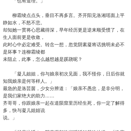
「也有道理。」
柳霜绫点点头，垂目不再多言。齐开阳见洛湘瑶面上平
静如水，不怒不悲。
却知她一贯将心思藏得深，早年经历更是逆来顺受惯了，在
生人面前更是收敛，
此时心中必定难受。转念一想，忽觉阴素凝将话挑明未必不
是坏事？连柳霜绫都
未阻止，此事，怎么越想越是蹊跷呢？
「凝儿姐姐，你与娘亲初次见面，我不怪你，日后你就
知我娘亲是何等样人。」
最急的是洛芸茵，少女分辨道：「娘亲不愚忠，是非分明，
是我们家绝大的助力……
齐哥哥，你跟娘亲一起在道陨窟里历经生死，你一定了解得
多，快与凝儿姐姐说
说。」