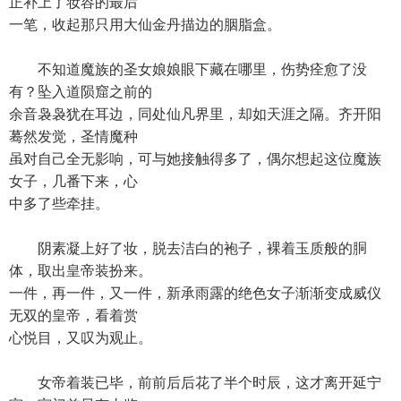
正补上了妆容的最后
一笔，收起那只用大仙金丹描边的胭脂盒。
不知道魔族的圣女娘娘眼下藏在哪里，伤势痊愈了没
有？坠入道陨窟之前的
余音袅袅犹在耳边，同处仙凡界里，却如天涯之隔。齐开阳
蓦然发觉，圣情魔种
虽对自己全无影响，可与她接触得多了，偶尔想起这位魔族
女子，几番下来，心
中多了些牵挂。
阴素凝上好了妆，脱去洁白的袍子，裸着玉质般的胴
体，取出皇帝装扮来。
一件，再一件，又一件，新承雨露的绝色女子渐渐变成威仪
无双的皇帝，看着赏
心悦目，又叹为观止。
女帝着装已毕，前前后后花了半个时辰，这才离开延宁