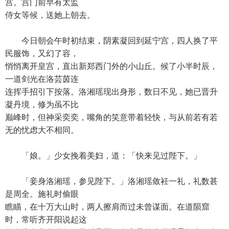
宫。宫门前早有太监
侍女等候，送她上朝去。
今日朝会午时初结束，阴素凝回到延宁宫，四人换了平
民服饰，又幻了容，
悄悄离开皇宫，直出新郑西门外的小山丘。候了小半时辰，
一道剑光在洛芸茵连
连挥手招引下按落。洛湘瑶现出身形，数日不见，她已晋升
凝丹境，修为虽不比
巅峰时，但神采奕奕，嘴角的笑意带着轻快，与从前若有若
无的忧虑大不相同。
「娘。」少女挽着美妇，道：「快来见过陛下。」
「妾身洛湘瑶，参见陛下。」洛湘瑶敛衽一礼，礼数甚
是周全。施礼时偷眼
瞧瞄，在十万大山时，两人擦肩而过未曾谋面。在道陨窟
时，常听齐开阳说起这