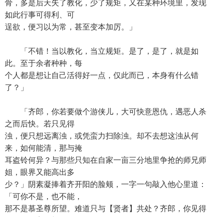
骨，多是后天失了教化，少了规矩，又在某种环境里，发现
如此行事可得利、可
逞欲，便习以为常，甚至变本加厉。」
「不错！当以教化，当立规矩。是了，是了，就是如
此。至于余者种种，每
个人都是想让自己活得好一点，仅此而已，本身有什么错
了？」
「齐郎，你若要做个游侠儿，大可快意恩仇，遇恶人杀
之而后快。若只见得
浊，便只想远离浊，或凭蛮力扫除浊。却不去想这浊从何
来，如何能清，那与掩
耳盗铃何异？与那些只知在自家一亩三分地里争抢的师兄师
姐，眼界又能高出多
少？」阴素凝捧着齐开阳的脸颊，一字一句敲入他心里道：
「可你不是，也不能，
那不是慕圣尊所望。难道只与【贤者】共处？齐郎，你见得