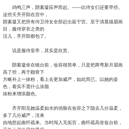
鸡鸣三声，阴素凝应声而起。——比侍女们还要早些。
这些天齐开阳在宫中，
阴素凝又把所有侍卫侍女全部赶出延宁宫。至于清晨描眉画
目，服侍穿衣之类的
活儿，齐开阳都包了。
说是服侍皇帝，其实是欣赏。
阴素凝坐在镜台前，妆容很简单，只是把两弯新月眉画
高了些，再于颧骨下
方略补上一抹粉，看上去更加威严，如此而已。以她的姿
色，着实不需什么涂脂
抹粉来增添颜色。
齐开阳见她温柔如水的俏脸在妆容之下隐去几分温柔，
多了几分威严，没来
由地想起曲纤疏来。当时闯入无垢宫，曲纤疏高坐妆台前，