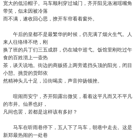
宽大的低沿帽子。马车顺利穿过城门，齐开阳见洛湘瑶嘴角
带笑，似未因被冷落
而不满，遂收回心思，撩开车帘看着窗外。
午后的皇都不是最繁华的时候，仍充满了烟火生气。人
来人往络绎不绝，刚
换了班的兵丁们三五成群，仍在城中巡弋。饭馆里刚吃过午
食的百姓沏上一壶热
茶，谈天说地。街边的商贩搭上两旁遮挡头顶的阳光，闭目
小憩。挑货的货郎依
然精神头儿十足，沿街喝卖，声音抑扬顿挫。
喧闹而安宁，齐开阳露出微笑，看着这平凡而又不平凡
的市井。仙界也好，
凡间也罢，若都是这样该有多好？
马车在听雨巷停下，五人下了马车，朝巷中走去。这是
新郑最热闹的一处巷