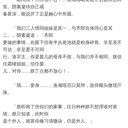
笑。阴素凝待自己戒
备甚深，能说开了正是她心中所愿。
「我们三人情同姐妹是其一，与齐郎合体同心是其
二。」阴素凝道：「齐郎
要做的事情，在眼下但有半步差池就是粉身碎骨。非至亲不
可信，非至爱不可同
行。洛宗主，你是茵儿的母亲不假，与我们并不相同。朕信
任霜绫姐姐，信任茵
儿，对你……朕丁点都不放心！」
「我……妾身……」洛湘瑶百口莫辩，急得额头微现汗
珠。
「朕听闻了些你们的家事，往日种种朕不想理谁对谁
错。朕只知道，此时你
是个外人，就算你修习清微诀，仍是外人。」