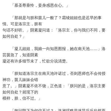
「慕圣尊垂怜，妾身感恩在心。」
「那就是与朕和茵儿一般了？霜绫姐姐也是迟早的事
情。可是洛宗主，朕有
句话不好听。」阴素凝问道：「洛宗主，你与我们不同，要
如何自处？」
「凝儿姐姐，我娘一向知恩图报，她在南天池……」洛
芸茵急了，知道阴素
凝还有许多细节未了，忙欲分说清楚。
「朕知道洛宗主在南天池许诺过，否则恩师也不会传授
神功，茵儿妹妹会错
意了。」阴素凝不依不饶，正色道：「朕问的是，洛宗主要
如何自处？就现下的
模样，朕，信不过。」
「敢问陛下为何信不过？」洛湘瑶略觉迷茫后反欣然而