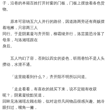
子，沿巷的本籍百姓打开封窗的门板，门板上摆放着各色货
物。
原本可容纳五六人并行的路径，因道路两旁还有商贩摆
着地摊，只容两三人
同行。于是阴素凝与齐开阳，柳霜绫并行，洛芸茵恐冷落了
母亲，与洛湘瑶跟在
身后。
五人均幻了容，否则以四女的姿色，听雨巷怕不是人头
攒动，水泄不通。
「这里能看到什么？」齐开阳不明所以问道。
「走走看看，有喜欢的就买下来，说不定能有收获
呢？」阴素凝狡黠笑道，
回眸见洛湘瑶左顾右盼，似对这些凡间物品很感兴趣。她冷
眼扫过，嘴角一撇，