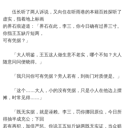
伍长听了两人诉说，又向住在听雨巷的本籍百姓探听了
虚实，指着地上标画
的界石痕迹道：「界石在此，李三，你今日确有过界三寸。
你指王五缺斤短两，
可有凭据？」
「大人明鉴，王五这人做生意不老实，哪个不知？大人
随意问问便晓得。」
「我只问你可有凭据？旁人若有，到衙门对质便是。」
「这个……大人，小的没有凭据，只是小人在他边上摆
摊，时常见得……」
「既无实据，就是诬赖。李三，罚你挪回原位，今日所
得抽半成充公；下回
若有再犯，加倍严惩。你说王五短斤缺两既无实证，当众赔