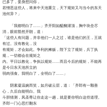
已多了，妾身想问你，
若憎恶这些人，将来中天池重立，天下规矩又与当今的东天
池何异？」
「我都明白了……」齐开阳如醍醐灌顶，胸中块垒尽
消，眼前豁然开朗，道：
「这些人有问题，并非他们一人之过，谁是他们的王，王就
有过。没有教化，没
有规矩，才会如此。争利的摊贩，陛下立了规矩，兵丁执
规，一切都会在规矩之
内。平日以教化，争执以规矩……而且今后的规矩，不能再
是今日东天池所立的
弱肉强食。我明白了，全明白了……」
阴素凝温婉而笑，如月破云层，道：「齐郎有一颗善
心，久后自能明白。我
斗胆猜测，凤圣尊让你走这一趟，就是要你明白这些道理。
齐郎一门心思打翻东