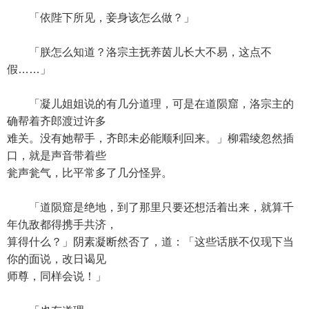
「依陛下所见，妾身该怎么做？」
「朕怎么知道？洛宗主抚养茵儿长大不易，这点不
假……」
「凝儿姐姐说的有几分道理，可是在道陨窟，洛宗主的
确帮着齐郎渡过许多
难关。没有她帮手，齐郎未必能顺利回来。」柳霜绫忽然插
口，就是声音带着些
瓮声瓮气，比平常多了几分怪异。
「道陨窟是绝地，到了那里只要还想活着出来，就算千
年仇敌都得携手共济，
算得什么？」阴素凝断然否了，道：「这些话朕不仅现下当
你的面说，改日谒见
师尊，同样会说！」