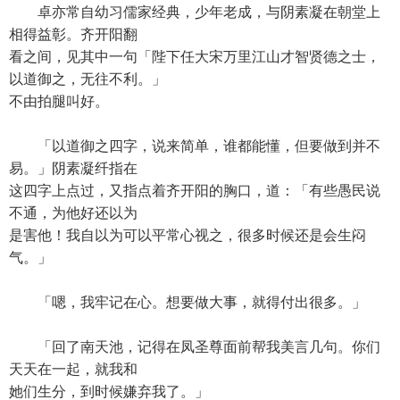
卓亦常自幼习儒家经典，少年老成，与阴素凝在朝堂上
相得益彰。齐开阳翻
看之间，见其中一句「陛下任大宋万里江山才智贤德之士，
以道御之，无往不利。」
不由拍腿叫好。
「以道御之四字，说来简单，谁都能懂，但要做到并不
易。」阴素凝纤指在
这四字上点过，又指点着齐开阳的胸口，道：「有些愚民说
不通，为他好还以为
是害他！我自以为可以平常心视之，很多时候还是会生闷
气。」
「嗯，我牢记在心。想要做大事，就得付出很多。」
「回了南天池，记得在凤圣尊面前帮我美言几句。你们
天天在一起，就我和
她们生分，到时候嫌弃我了。」