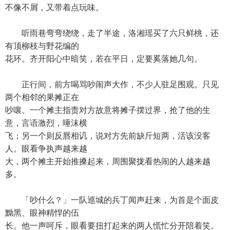
不像不屑，又带着点玩味。
听雨巷弯弯绕绕，走了半途，洛湘瑶买了六只鲜桃，还
有顶柳枝与野花编的
花环。齐开阳心中暗笑，若在平日，定要奚落她几句。
正行间，前方喝骂吵闹声大作，不少人驻足围观。只见
两个相邻的果摊正在
吵嚷。一个摊主指责对方故意将摊子摆过界，抢了他的生
意，言语激烈，唾沫横
飞；另一个则反唇相讥，说对方先前缺斤短两，活该没客
人。眼看争执声越来越
大，两个摊主开始推搡起来，周围聚拢看热闹的人越来越
多。
「吵什么？」一队巡城的兵丁闻声赶来，为首是个面皮
黝黑、眼神精悍的伍
长。他一声呵斥，眼看要扭打起来的两人慌忙分开陪着笑。