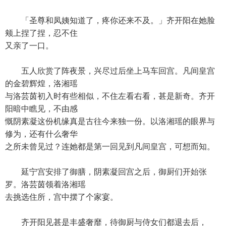
「圣尊和凤姨知道了，疼你还来不及。」齐开阳在她脸
颊上捏了捏，忍不住
又亲了一口。
五人欣赏了阵夜景，兴尽过后坐上马车回宫。凡间皇宫
的金碧辉煌，洛湘瑶
与洛芸茵初入时有些相似，不住左看右看，甚是新奇。齐开
阳暗中瞧见，不由感
慨阴素凝这份机缘真是古往今来独一份。以洛湘瑶的眼界与
修为，还有什么奢华
之所未曾见过？连她都是第一回见到凡间皇宫，可想而知。
延宁宫安排了御膳，阴素凝回宫之后，御厨们开始张
罗。洛芸茵领着洛湘瑶
去挑选住所，宫中摆了个家宴。
齐开阳见甚是丰盛奢靡，待御厨与侍女们都退去后，