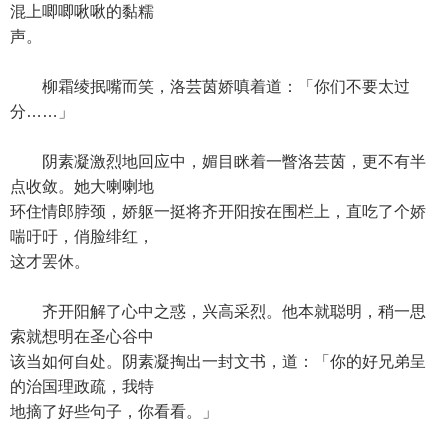
混上唧唧啾啾的黏糯
声。
柳霜绫抿嘴而笑，洛芸茵娇嗔着道：「你们不要太过
分……」
阴素凝激烈地回应中，媚目眯着一瞥洛芸茵，更不有半
点收敛。她大喇喇地
环住情郎脖颈，娇躯一挺将齐开阳按在围栏上，直吃了个娇
喘吁吁，俏脸绯红，
这才罢休。
齐开阳解了心中之惑，兴高采烈。他本就聪明，稍一思
索就想明在圣心谷中
该当如何自处。阴素凝掏出一封文书，道：「你的好兄弟呈
的治国理政疏，我特
地摘了好些句子，你看看。」