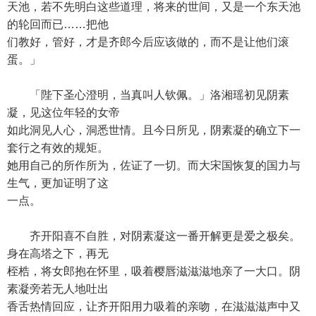
天池，若不先明白这些道理，将来的世间，又是一个东天池
的轮回而已……把他
们教好，管好，才是齐郎今后应该做的，而不是让他们滚
蛋。」
「陛下圣心澄明，当真叫人钦佩。」洛湘瑶初见阴素
凝，见这位年轻的女帝
如此洞见人心，洞悉世情。且今日所见，阴素凝的确立下一
套行之有效的规矩。
她用自己的所作所为，佐证了一切。而大宋国恢复的国力与
生气，更加证明了这
一点。
齐开阳喜不自胜，对阴素凝这一番开解更是爱之极矣。
身在高塔之下，再无
桎梏，将女郎抱在怀里，吸着樱唇滋滋滋地亲了一大口。阴
素凝旁若无人地吐出
香舌热情回应，让齐开阳用力吸着的亲吻，在滋滋滋声中又