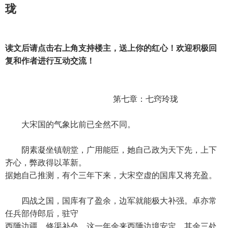
珑
读文后请点击右上角支持楼主，送上你的红心！欢迎积极回
复和作者进行互动交流！
第七章：七窍玲珑
大宋国的气象比前已全然不同。
阴素凝坐镇朝堂，广用能臣，她自己政为天下先，上下
齐心，弊政得以革新。
据她自己推测，有个三年下来，大宋空虚的国库又将充盈。
四战之国，国库有了盈余，边军就能极大补强。卓亦常
任兵部侍郎后，驻守
西陲边疆，修渠补垒，这一年余来西陲边境安定。其余三处