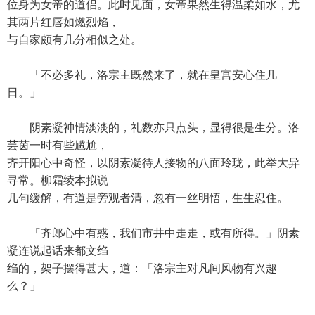
位身为女帝的道侣。此时见面，女帝果然生得温柔如水，尤
其两片红唇如燃烈焰，
与自家颇有几分相似之处。
「不必多礼，洛宗主既然来了，就在皇宫安心住几
日。」
阴素凝神情淡淡的，礼数亦只点头，显得很是生分。洛
芸茵一时有些尴尬，
齐开阳心中奇怪，以阴素凝待人接物的八面玲珑，此举大异
寻常。柳霜绫本拟说
几句缓解，有道是旁观者清，忽有一丝明悟，生生忍住。
「齐郎心中有惑，我们市井中走走，或有所得。」阴素
凝连说起话来都文绉
绉的，架子摆得甚大，道：「洛宗主对凡间风物有兴趣
么？」