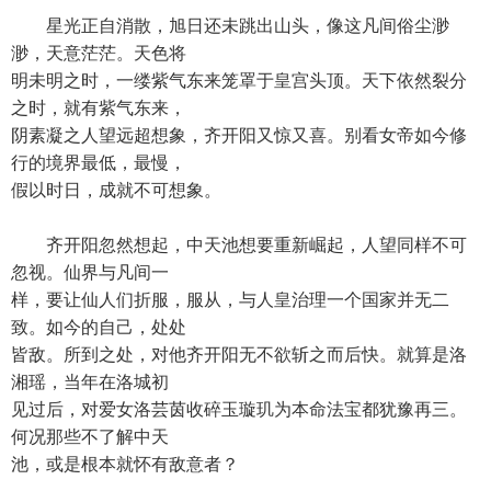
星光正自消散，旭日还未跳出山头，像这凡间俗尘渺
渺，天意茫茫。天色将
明未明之时，一缕紫气东来笼罩于皇宫头顶。天下依然裂分
之时，就有紫气东来，
阴素凝之人望远超想象，齐开阳又惊又喜。别看女帝如今修
行的境界最低，最慢，
假以时日，成就不可想象。
齐开阳忽然想起，中天池想要重新崛起，人望同样不可
忽视。仙界与凡间一
样，要让仙人们折服，服从，与人皇治理一个国家并无二
致。如今的自己，处处
皆敌。所到之处，对他齐开阳无不欲斩之而后快。就算是洛
湘瑶，当年在洛城初
见过后，对爱女洛芸茵收碎玉璇玑为本命法宝都犹豫再三。
何况那些不了解中天
池，或是根本就怀有敌意者？