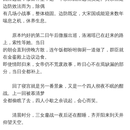
边防效法而为，除偶
有几场小战事，整体稳固。边防既定，大宋国或能迎来数年
喘息之机，休养生息。
原本约好的第二日午后微服出巡，洛湘瑶已在赶来的路
上，索性等她。当日
的朝会直到傍晚方散，连午饭都吩咐御厨一道做了，群臣就
在金銮殿上边议边食。
即使情郎归来，女帝仍不荒废政事，昨日心不在焉缺漏的部
分，当日全都补上。
回了寝宫就是另一番景象，又是一个四人彻夜不眠的酣
战。上一回被慕清梦
全都偷瞧了去，四人小歇之余说起，会心而笑。
清晨时分，三女鏖战一夜后还在酣睡，齐开阳来到天井
仰望天空。