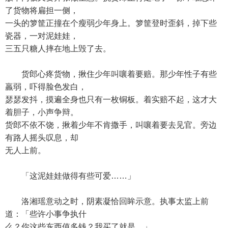
了货物将扁担一侧，
一头的箩筐正撞在个瘦弱少年身上。箩筐登时歪斜，掉下些
瓷器，一对泥娃娃，
三五只糖人摔在地上毁了去。
货郎心疼货物，揪住少年叫嚷着要赔。那少年性子有些
羸弱，吓得脸色发白，
瑟瑟发抖，摸遍全身也只有一枚铜板。着实赔不起，这才大
着胆子，小声争辩。
货郎不依不饶，揪着少年不肯撒手，叫嚷着要去见官。旁边
有路人摇头叹息，却
无人上前。
「这泥娃娃做得有些可爱……」
洛湘瑶意动之时，阴素凝恰回眸示意。执事太监上前
道：「些许小事争执什
么？你这些东西值多钱？我买了就是。」