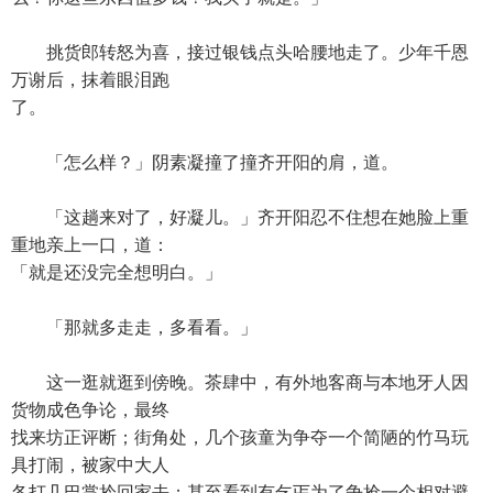
挑货郎转怒为喜，接过银钱点头哈腰地走了。少年千恩
万谢后，抹着眼泪跑
了。
「怎么样？」阴素凝撞了撞齐开阳的肩，道。
「这趟来对了，好凝儿。」齐开阳忍不住想在她脸上重
重地亲上一口，道：
「就是还没完全想明白。」
「那就多走走，多看看。」
这一逛就逛到傍晚。茶肆中，有外地客商与本地牙人因
货物成色争论，最终
找来坊正评断；街角处，几个孩童为争夺一个简陋的竹马玩
具打闹，被家中大人
各打几巴掌拎回家去；甚至看到有乞丐为了争抢一个相对避