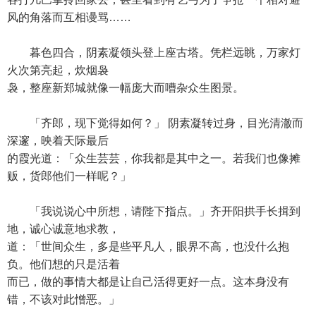
风的角落而互相谩骂……
暮色四合，阴素凝领头登上座古塔。凭栏远眺，万家灯
火次第亮起，炊烟袅
袅，整座新郑城就像一幅庞大而嘈杂众生图景。
「齐郎，现下觉得如何？」 阴素凝转过身，目光清澈而
深邃，映着天际最后
的霞光道：「众生芸芸，你我都是其中之一。若我们也像摊
贩，货郎他们一样呢？」
「我说说心中所想，请陛下指点。」齐开阳拱手长揖到
地，诚心诚意地求教，
道：「世间众生，多是些平凡人，眼界不高，也没什么抱
负。他们想的只是活着
而已，做的事情大都是让自己活得更好一点。这本身没有
错，不该对此憎恶。」