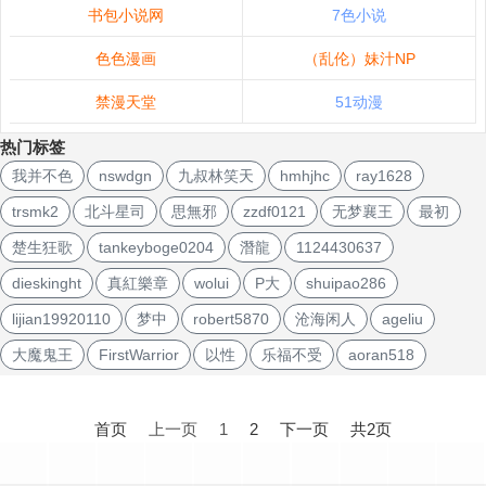
书包小说网
7色小说
色色漫画
（乱伦）妹汁NP
禁漫天堂
51动漫
热门标签
我并不色
nswdgn
九叔林笑天
hmhjhc
ray1628
trsmk2
北斗星司
思無邪
zzdf0121
无梦襄王
最初
楚生狂歌
tankeyboge0204
潛龍
1124430637
dieskinght
真紅樂章
wolui
P大
shuipao286
lijian19920110
梦中
robert5870
沧海闲人
ageliu
大魔鬼王
FirstWarrior
以性
乐福不受
aoran518
文
章
首页
上一页
1
2
下一页
共2页
导
航