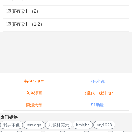
【寂寞有染】（2）
【寂寞有染】（1-2）
书包小说网
7色小说
色色漫画
（乱伦）妹汁NP
禁漫天堂
51动漫
热门标签
我并不色
nswdgn
九叔林笑天
hmhjhc
ray1628