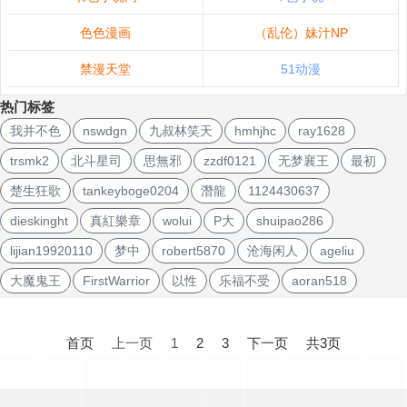
色色漫画
（乱伦）妹汁NP
禁漫天堂
51动漫
热门标签
我并不色
nswdgn
九叔林笑天
hmhjhc
ray1628
trsmk2
北斗星司
思無邪
zzdf0121
无梦襄王
最初
楚生狂歌
tankeyboge0204
潛龍
1124430637
dieskinght
真紅樂章
wolui
P大
shuipao286
lijian19920110
梦中
robert5870
沧海闲人
ageliu
大魔鬼王
FirstWarrior
以性
乐福不受
aoran518
文
章
首页
上一页
1
2
3
下一页
共3页
导
航