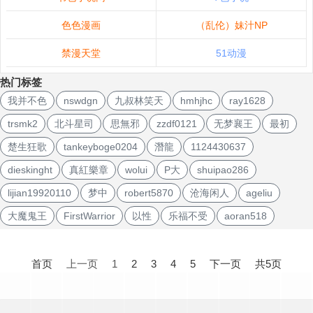
色色漫画
（乱伦）妹汁NP
禁漫天堂
51动漫
热门标签
我并不色
nswdgn
九叔林笑天
hmhjhc
ray1628
trsmk2
北斗星司
思無邪
zzdf0121
无梦襄王
最初
楚生狂歌
tankeyboge0204
潛龍
1124430637
dieskinght
真紅樂章
wolui
P大
shuipao286
lijian19920110
梦中
robert5870
沧海闲人
ageliu
大魔鬼王
FirstWarrior
以性
乐福不受
aoran518
文
章
首页
上一页
1
2
3
4
5
下一页
共5页
导
航