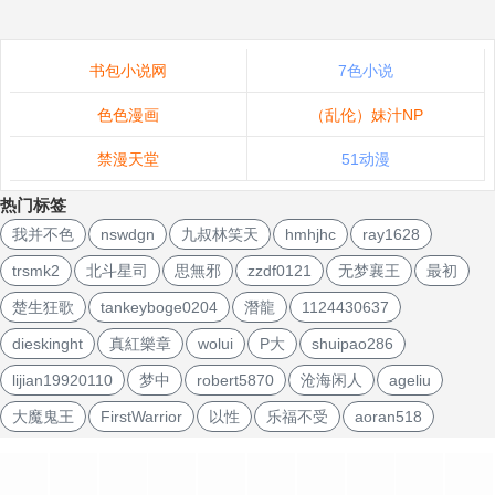
书包小说网
7色小说
色色漫画
（乱伦）妹汁NP
禁漫天堂
51动漫
热门标签
我并不色
nswdgn
九叔林笑天
hmhjhc
ray1628
trsmk2
北斗星司
思無邪
zzdf0121
无梦襄王
最初
楚生狂歌
tankeyboge0204
潛龍
1124430637
dieskinght
真紅樂章
wolui
P大
shuipao286
lijian19920110
梦中
robert5870
沧海闲人
ageliu
大魔鬼王
FirstWarrior
以性
乐福不受
aoran518
文
章