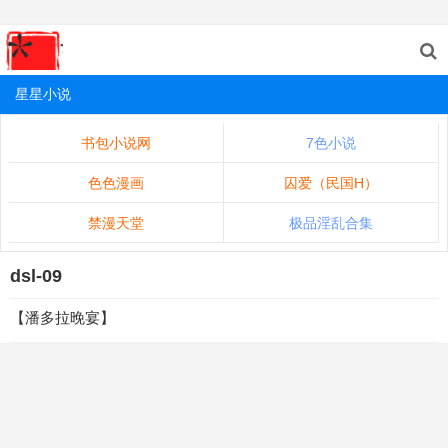
星星小说
书包小说网
7色小说
色色漫画
囚爱（民国H）
禁漫天堂
极品淫乱合集
dsl-09
【潘多拉晚宴】