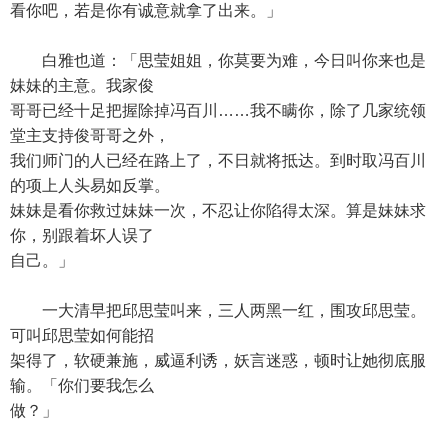
看你吧，若是你有诚意就拿了出来。」
白雅也道：「思莹姐姐，你莫要为难，今日叫你来也是
妹妹的主意。我家俊
哥哥已经十足把握除掉冯百川……我不瞒你，除了几家统领
堂主支持俊哥哥之外，
我们师门的人已经在路上了，不日就将抵达。到时取冯百川
的项上人头易如反掌。
妹妹是看你救过妹妹一次，不忍让你陷得太深。算是妹妹求
你，别跟着坏人误了
自己。」
一大清早把邱思莹叫来，三人两黑一红，围攻邱思莹。
可叫邱思莹如何能招
架得了，软硬兼施，威逼利诱，妖言迷惑，顿时让她彻底服
输。「你们要我怎么
做？」