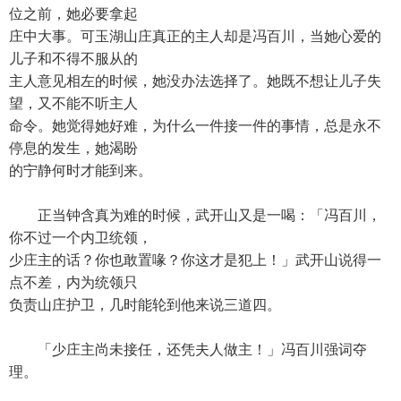
位之前，她必要拿起
庄中大事。可玉湖山庄真正的主人却是冯百川，当她心爱的
儿子和不得不服从的
主人意见相左的时候，她没办法选择了。她既不想让儿子失
望，又不能不听主人
命令。她觉得她好难，为什么一件接一件的事情，总是永不
停息的发生，她渴盼
的宁静何时才能到来。
正当钟含真为难的时候，武开山又是一喝：「冯百川，
你不过一个内卫统领，
少庄主的话？你也敢置喙？你这才是犯上！」武开山说得一
点不差，内为统领只
负责山庄护卫，几时能轮到他来说三道四。
「少庄主尚未接任，还凭夫人做主！」冯百川强词夺
理。