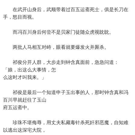
在武开山身后，武顺带着过百五运斋死士，俱是长刀在
手，怒目而视。
而冯百川身后何尝不是贝家门徒随众虎视眈眈。
两批人马相互对峙，眼看就要爆发火并厮杀。
祁俊分开人群，大步走到钟含真面前，急急问道：
「娘，出这么大事情，怎
么这时才叫我来。」
祁俊是最后一个知道申子玉出事的人，那时钟含真和冯
百川早就赶往了玉山
府五运斋中。
珍珠不堪侮辱，用丈夫私藏毒针杀死奸邪恶魔，自知难
以逃出这深宅大院，