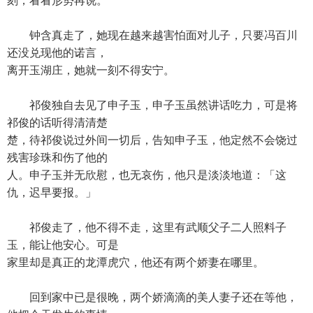
刻，看看形势再说。
钟含真走了，她现在越来越害怕面对儿子，只要冯百川
还没兑现他的诺言，
离开玉湖庄，她就一刻不得安宁。
祁俊独自去见了申子玉，申子玉虽然讲话吃力，可是将
祁俊的话听得清清楚
楚，待祁俊说过外间一切后，告知申子玉，他定然不会饶过
残害珍珠和伤了他的
人。申子玉并无欣慰，也无哀伤，他只是淡淡地道：「这
仇，迟早要报。」
祁俊走了，他不得不走，这里有武顺父子二人照料子
玉，能让他安心。可是
家里却是真正的龙潭虎穴，他还有两个娇妻在哪里。
回到家中已是很晚，两个娇滴滴的美人妻子还在等他，