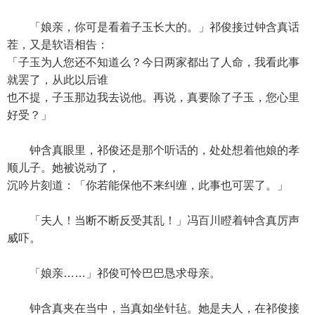
「娘亲，你可是看着子玉长大的。」祁俊接过钟含真话
茬，又是软语相告：
「子玉为人您还不知道么？今日两家都出了人命，我看此事
就罢了，从此以后谁
也不提，子玉那边我去说他。再说，真要除了子玉，您心里
好受？」
钟含真眼里，祁俊还是那个听话的，处处想着他娘的孝
顺儿子。她被说动了，
沉吟片刻道：「你若能保他不来纠缠，此事也可罢了。」
「夫人！当断不断反受其乱！」冯百川瞪着钟含真厉声
威吓。
「娘亲……」祁俊可怜巴巴恳求母亲。
钟含真夹在当中，当真如坐针毡。她是夫人，在祁俊接