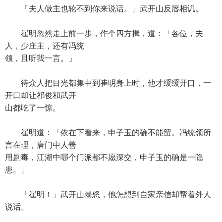
「夫人做主也轮不到你来说话。」武开山反唇相讥。
崔明忽然走上前一步，作个四方揖，道：「各位，夫
人，少庄主，还有冯统
领，且听我一言。」
待众人把目光都集中到崔明身上时，他才缓缓开口，一
开口却让祁俊和武开
山都吃了一惊。
崔明道：「依在下看来，申子玉的确不能留。冯统领所
言在理，唐门中人善
用剧毒，江湖中哪个门派都不愿深交，申子玉的确是一隐
患。」
「崔明！」武开山暴怒，他怎想到自家亲信却帮着外人
说话。