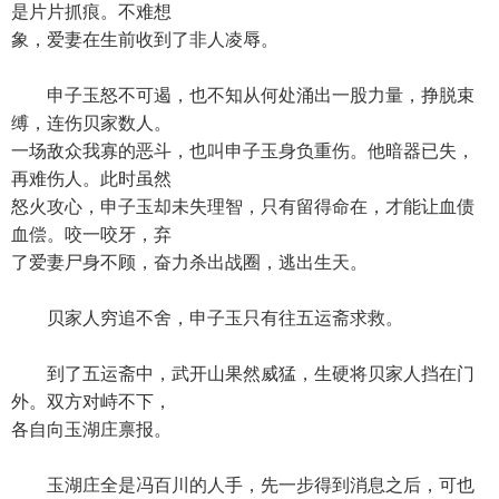
是片片抓痕。不难想
象，爱妻在生前收到了非人凌辱。
申子玉怒不可遏，也不知从何处涌出一股力量，挣脱束
缚，连伤贝家数人。
一场敌众我寡的恶斗，也叫申子玉身负重伤。他暗器已失，
再难伤人。此时虽然
怒火攻心，申子玉却未失理智，只有留得命在，才能让血债
血偿。咬一咬牙，弃
了爱妻尸身不顾，奋力杀出战圈，逃出生天。
贝家人穷追不舍，申子玉只有往五运斋求救。
到了五运斋中，武开山果然威猛，生硬将贝家人挡在门
外。双方对峙不下，
各自向玉湖庄禀报。
玉湖庄全是冯百川的人手，先一步得到消息之后，可也