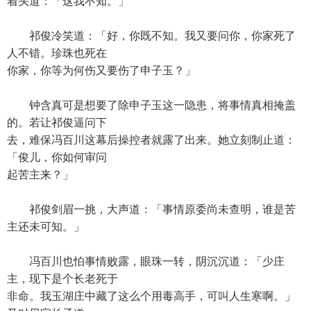
着头道：「这我不知。」
祁俊冷笑道：「好，你既不知。我又要问你，你家死了
人不错。珍珠也死在
你家，你等为何伤又要伤了申子玉？」
钟含真可是想要了除申子玉这一隐患，将事情真相掩盖
的。若让祁俊逼问下
去，难保冯百川这幕后操控者就露了出来。她立刻制止道：
「俊儿，你如何审问
起苦主来？」
祁俊剑眉一挑，大声道：「事情原委尚未查明，谁是苦
主还未可知。」
冯百川也怕事情败露，眼珠一转，阴沉沉道：「少庄
主，现下是个长老死于
非命。我玉湖庄中藏了这么个用毒高手，可叫人生寒啊。」