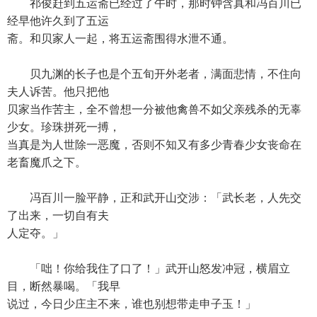
祁俊赶到五运斋已经过了午时，那时钟含真和冯百川已
经早他许久到了五运
斋。和贝家人一起，将五运斋围得水泄不通。
贝九渊的长子也是个五旬开外老者，满面悲情，不住向
夫人诉苦。他只把他
贝家当作苦主，全不曾想一分被他禽兽不如父亲残杀的无辜
少女。珍珠拼死一搏，
当真是为人世除一恶魔，否则不知又有多少青春少女丧命在
老畜魔爪之下。
冯百川一脸平静，正和武开山交涉：「武长老，人先交
了出来，一切自有夫
人定夺。」
「咄！你给我住了口了！」武开山怒发冲冠，横眉立
目，断然暴喝。「我早
说过，今日少庄主不来，谁也别想带走申子玉！」