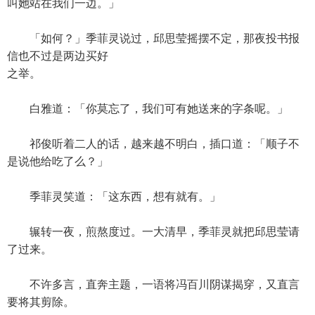
叫她站在我们一边。」
「如何？」季菲灵说过，邱思莹摇摆不定，那夜投书报
信也不过是两边买好
之举。
白雅道：「你莫忘了，我们可有她送来的字条呢。」
祁俊听着二人的话，越来越不明白，插口道：「顺子不
是说他给吃了么？」
季菲灵笑道：「这东西，想有就有。」
辗转一夜，煎熬度过。一大清早，季菲灵就把邱思莹请
了过来。
不许多言，直奔主题，一语将冯百川阴谋揭穿，又直言
要将其剪除。