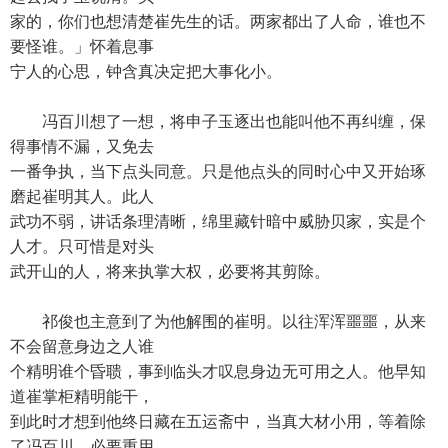
家的，你们也想清楚崔先生的话。两家都出了人命，谁也不
要怪谁。」怀着息事
宁人的心思，钟含真决定把大事化小。
冯百川想了一想，将申子玉逐出也能叫他不再纠缠，保
得事情不漏，又免去
一番争执，当下点头同意。只是他点头的同时心中又开始琢
磨起崔明其人。此人
武功不弱，讲话条理清晰，绵里藏针暗中威胁贝家，实是个
人才。只可惜是对头
武开山的人，将来执掌大权，必要将其剪除。
祁俊也主意到了为他解围的崔明。以往浑浑噩噩，从来
不会留意身边之人谁
个精明谁个昏聩，事到临头才叹息身边无可用之人。他早知
道崔掌柜精明能干，
到此时才想到他终日藏在五运斋中，当真大材小用，等着除
了冯百川，必要重用