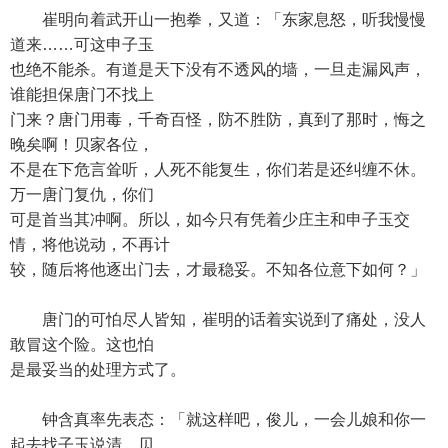
崔明向着武开山一抱拳，又道：「东家息怒，听我慢慢
道来……可这申子玉
也绝不能杀。有道是天下没有不透风的墙，一旦走漏风声，
谁能担保唐门不找上
门来？唐门用毒，千奇百怪，防不胜防，真到了那时，悔之
晚矣啊！贝家各位，
不是在下危言耸听，人死不能复生，你们若是还纠缠不休。
万一唐门复仇，你们
可是首当其冲啊。所以，如今只有凭着少庄主和申子玉交
情，将他说动，不再计
较，随后将他逐出门去，才最稳妥。不知各位意下如何？」
唐门的可怕尽人皆知，崔明的话着实说到了痛处，没人
敢冒这个险。这也怕
是最妥当的处理方式了。
钟含真率先表态：「就这样吧，俊儿，一会儿娘和你一
起去找子玉说清。贝