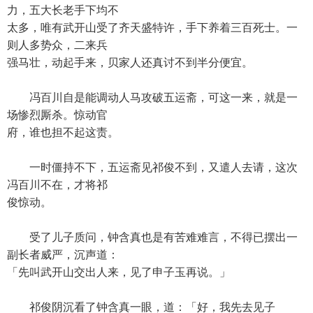
力，五大长老手下均不
太多，唯有武开山受了齐天盛特许，手下养着三百死士。一
则人多势众，二来兵
强马壮，动起手来，贝家人还真讨不到半分便宜。
冯百川自是能调动人马攻破五运斋，可这一来，就是一
场惨烈厮杀。惊动官
府，谁也担不起这责。
一时僵持不下，五运斋见祁俊不到，又遣人去请，这次
冯百川不在，才将祁
俊惊动。
受了儿子质问，钟含真也是有苦难难言，不得已摆出一
副长者威严，沉声道：
「先叫武开山交出人来，见了申子玉再说。」
祁俊阴沉看了钟含真一眼，道：「好，我先去见子