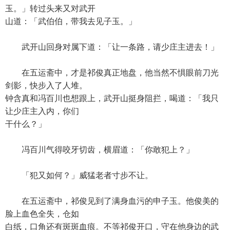
玉。」转过头来又对武开
山道：「武伯伯，带我去见子玉。」
武开山回身对属下道：「让一条路，请少庄主进去！」
在五运斋中，才是祁俊真正地盘，他当然不惧眼前刀光
剑影，快步入了人堆。
钟含真和冯百川也想跟上，武开山挺身阻拦，喝道：「我只
让少庄主入内，你们
干什么？」
冯百川气得咬牙切齿，横眉道：「你敢犯上？」
「犯又如何？」威猛老者寸步不让。
在五运斋中，祁俊见到了满身血污的申子玉。他俊美的
脸上血色全失，仓如
白纸，口角还有斑斑血痕。不等祁俊开口，守在他身边的武