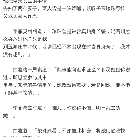
他把今天发生的事情
告知了两个妻子。两人皆是一阵唏嘘，既叹子玉珍珠可怜，
又骂贝家人作恶。
季菲灵幽幽道：「珍珠曾是钟含真贴身丫鬟，冯百川怎
么会放过她？只是我
到玉湖庄中时候，珍珠已经不常出现在钟含真身旁了，我才
没有想到。」
白雅略一思索道：「此事能向谁求证么？菲灵姐姐你说
过，邱思莹参与其中
更早，知晓的事情更多，她既然肯救我，若是问她，能不能
了解其中隐情。」
季菲灵立时道：「雅儿，你说得不错，明日我去找
她。」
白雅道：「依妹妹看，不如借此机会，将她彻底收拢，