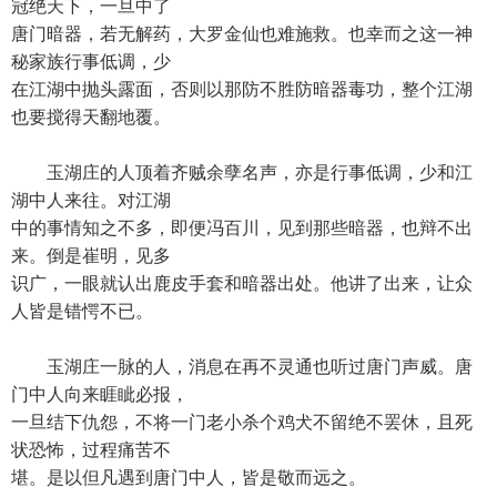
冠绝天下，一旦中了
唐门暗器，若无解药，大罗金仙也难施救。也幸而之这一神
秘家族行事低调，少
在江湖中抛头露面，否则以那防不胜防暗器毒功，整个江湖
也要搅得天翻地覆。
玉湖庄的人顶着齐贼余孽名声，亦是行事低调，少和江
湖中人来往。对江湖
中的事情知之不多，即便冯百川，见到那些暗器，也辩不出
来。倒是崔明，见多
识广，一眼就认出鹿皮手套和暗器出处。他讲了出来，让众
人皆是错愕不已。
玉湖庄一脉的人，消息在再不灵通也听过唐门声威。唐
门中人向来睚眦必报，
一旦结下仇怨，不将一门老小杀个鸡犬不留绝不罢休，且死
状恐怖，过程痛苦不
堪。是以但凡遇到唐门中人，皆是敬而远之。