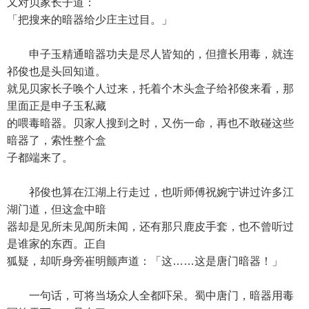
又对贝家长子道：
「把搜来的暗器给少庄主过目。」
申子玉精通暗器功夫是尽人皆知的，但擅长用毒，就连
祁俊也是头回知道。
就见贝家长子唤个人过来，托着个木头盒子给祁俊来看，那
里面正是申子玉私藏
的喂毒暗器。贝家人搜到之时，又伤一命，再也不敢碰这些
暗器了，索性整个盒
子都端来了。
祁俊也算在江湖上行走过，也听师傅祝婉宁讲过许多江
湖门道，但这盒中暗
器却是见所未见闻所未闻，还有那只鹿皮手套，也不曾听过
是谁家的东西。正自
狐疑，却听身旁崔明颤声道：「这……这是唐门暗器！」
一句话，可将当场众人全都吓呆。蜀中唐门，暗器用毒