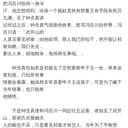
把冯百川惊得一身冷
汗。他怎想得到，珍珠一个贱奴竟然有胆量又有手段杀死贝
九渊。见了钟含真讲
过经过之后，钟含真气得面色铁青，怒骂冯百川自作孽，冯
百川道：「武开山的
人直言要见祁俊，由他处理。那人我已经扣下，绝不能让祁
俊知晓，我们先去，
要出人来，就地格杀，免得再生事端。」
钟含真也知若是祁俊去了定然要救申子玉一命，将来追
查到底，只怕所有事
情都会暴露。她虽然非常喜爱申子玉这孩子，可是为了瞒下
当年错事，也只能将
他牺牲。
于是钟含真便和冯百川一同赶往五运斋，谁知见了武开
山，那老匹夫脸她夫
人的账也不买，只是要见祁俊才肯交人。当年为了平衡势