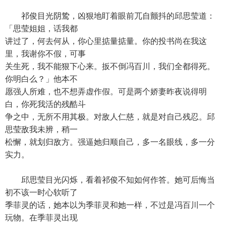
祁俊目光阴鸷，凶狠地盯着眼前兀自颤抖的邱思莹道：
「思莹姐姐，话我都
讲过了，何去何从，你心里掂量掂量。你的投书尚在我这
里，我谢你不假，可事
关生死，我不能狠下心来。扳不倒冯百川，我们全都得死。
你明白么？」他本不
愿强人所难，也不想弄虚作假。可是两个娇妻昨夜说得明
白，你死我活的残酷斗
争之中，无所不用其极。对敌人仁慈，就是对自己残忍。邱
思莹敌我未辨，稍一
松懈，就划归敌方。强逼她归顺自己，多一名眼线，多一分
实力。
邱思莹目光闪烁，看着祁俊不知如何作答。她可后悔当
初不该一时心软听了
季菲灵的话，她本以为季菲灵和她一样，不过是冯百川一个
玩物。在季菲灵出现