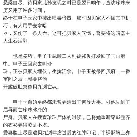
悬梁自尽。待贝家儿孙发现之时已是翌日晌午，查访珍珠来
历又用了许多时间，
终于在申子玉家中搜出喂毒暗器。那时因贝家人不懂其中机
巧，有人用手去拿暗
器，又伤了一条人命。这可把贝家人气恼，誓要将这暗器主
人生吞活剥。
也是凑巧，申子玉武顺二人刚被祁俊打发回了玉山府
中。申子玉回家去叫珍
珠，正被贝家人埋伏，生擒活拿。申子玉被带回贝府，一番
审问之后，就要将他
开膛破肚祭奠贝九渊亡魂。
申子玉自始至终都未曾弄清出了何等大事。可他见到了
屈辱而亡珍珠冰冷的
尸身。贝家人在搜查珍珠尸体的时候，已将她重新穿戴整齐
的衣衫弄得凌乱不堪。
爱妻脸上尽是遭贝九渊肆虐过后的红肿印记，半裸酥胸上亦