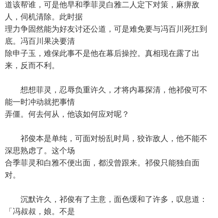
道该帮谁，可是他早和季菲灵白雅二人定下对策，麻痹敌
人，伺机清除。此时据
理力争固然能为好友讨还公道，可是难免要与冯百川死扛到
底。冯百川果决要清
除申子玉，难保此事不是他在幕后操控。真相现在露了出
来，反而不利。
想想菲灵，忍辱负重许久，才将内幕探清，他祁俊可不
能一时冲动就把事情
弄僵。何去何从，他该如何应对呢？
祁俊本是单纯，可面对纷乱时局，狡诈敌人，他不能不
深思熟虑了。这个场
合季菲灵和白雅不便出面，都没曾跟来。祁俊只能独自面
对。
沉默许久，祁俊有了主意，面色缓和了许多，叹息道：
「冯叔叔，娘。不是