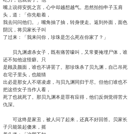
嘴上说得安抚之言，心中却越想越气。忽然拍拍申子玉肩
头，道：「你先歇着，
我去问问他们。」嘴角抽了抽，转身便走。返到外面，面色
阴沉，将贝家长子叫
了过来：「我来问你，珍珠是怎么死在你家了？」
贝九渊虐杀女子，既有痛苦嚎叫，又常要掩埋尸体，谁
还不知他这怪癖。只
是顾及颜面，谁也不讲罢了。那珍珠杀了贝九渊，自己吊死
在宅子里头，也能猜
出必是那女人不堪凌虐，与贝九渊同归于尽。但他们谁也不
把这些女子当作人看，
死了也就死了。那贝九渊本是罪有应得，他们反倒觉得苦大
仇深。
可这终是家丑，被人问了起来，还真不好回答。贝家长
子只能装起傻来，摇