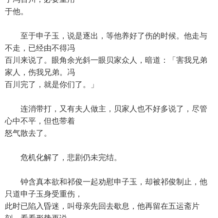
于他。
至于申子玉，说是逐出，等他养好了伤的时候。他走与
不走，已经由不得冯
百川来说了。眼角余光斜一眼贝家众人，暗道：「害我兄弟
家人，伤我兄弟。冯
百川完了，就是你们了。」
连消带打，又有夫人做主，贝家人也不好多说了，尽管
心中不平，但也带着
怒气散去了。
危机化解了，悲剧仍未完结。
钟含真本欲和祁俊一起劝慰申子玉，却被祁俊制止，他
只道申子玉身受重伤，
此时已陷入昏迷，叫母亲先回去歇息，他再留在五运斋片