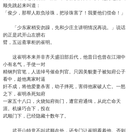
顺先跳起来叫道：
「俊少，那帮人欺负珍珠，把珍珠害了！我要他们偿命！」
「少东家稍安勿躁，先和少庄主讲明情况再说。」说话
的正是武开山左膀右
臂，五运斋掌柜的崔明。
这崔明本来并非齐天盛旧部后代，他昔日也曾在江湖中
小有名气，手使一对
精钢判官笔，人送绰号催命判官。只因美貌妻子被知府公子
看中，趁他离家时逼
奸不成，将他爱妻杀害，幼子摔死，害得他家破人亡。一怒
之下，崔明杀死知府
一家五十八口，火烧知府衙门，遭官府通缉，从此亡命天
涯。机缘巧合下，投在
武顺门下，已经隐藏十数年了。
武开山特意不叫武顺在外，还专门让崔明看着他。否则