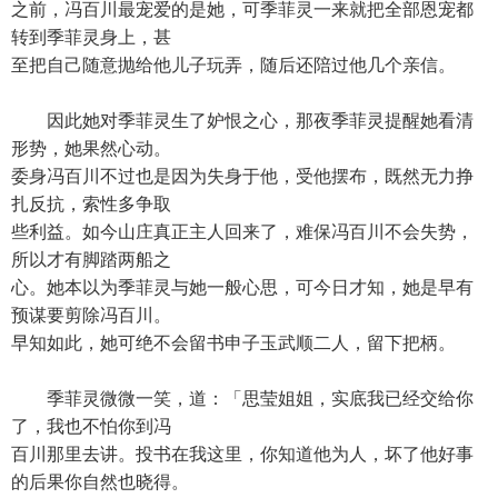
之前，冯百川最宠爱的是她，可季菲灵一来就把全部恩宠都
转到季菲灵身上，甚
至把自己随意抛给他儿子玩弄，随后还陪过他几个亲信。
因此她对季菲灵生了妒恨之心，那夜季菲灵提醒她看清
形势，她果然心动。
委身冯百川不过也是因为失身于他，受他摆布，既然无力挣
扎反抗，索性多争取
些利益。如今山庄真正主人回来了，难保冯百川不会失势，
所以才有脚踏两船之
心。她本以为季菲灵与她一般心思，可今日才知，她是早有
预谋要剪除冯百川。
早知如此，她可绝不会留书申子玉武顺二人，留下把柄。
季菲灵微微一笑，道：「思莹姐姐，实底我已经交给你
了，我也不怕你到冯
百川那里去讲。投书在我这里，你知道他为人，坏了他好事
的后果你自然也晓得。