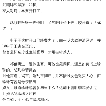
武顺脾气暴躁，和贝
家人对峙，早要开打了。
武顺哇呀呀一声怪叫，又气哼哼坐下去，咬牙道：「你
讲！」
申子玉这时开口已经费力了，由崔明大致讲清经过，并
说申子玉逃命至此，
曾言道怀疑珍珠生前受辱，才用毒针杀人。
祁俊听过，遍体生寒。可他也疑问贝九渊是如何找上珍
珠的。想到季菲灵曾
对他言道，冯百川淫乱玉湖庄，并不惜以女色邀买人心。而
珍珠有曾是母亲贴身
婢女，难道珍珠也曾参与当中么？这却不曾听季菲灵讲过，
且她见到珍珠之时神
色自如，全不似与珍珠相识。