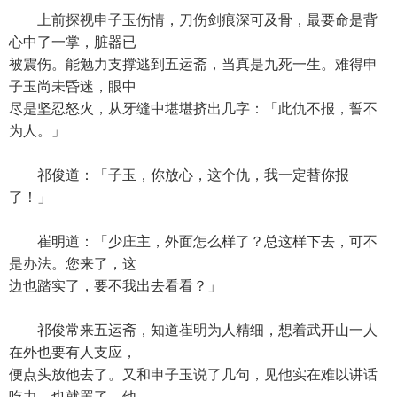
上前探视申子玉伤情，刀伤剑痕深可及骨，最要命是背
心中了一掌，脏器已
被震伤。能勉力支撑逃到五运斋，当真是九死一生。难得申
子玉尚未昏迷，眼中
尽是坚忍怒火，从牙缝中堪堪挤出几字：「此仇不报，誓不
为人。」
祁俊道：「子玉，你放心，这个仇，我一定替你报
了！」
崔明道：「少庄主，外面怎么样了？总这样下去，可不
是办法。您来了，这
边也踏实了，要不我出去看看？」
祁俊常来五运斋，知道崔明为人精细，想着武开山一人
在外也要有人支应，
便点头放他去了。又和申子玉说了几句，见他实在难以讲话
吃力，也就罢了。他