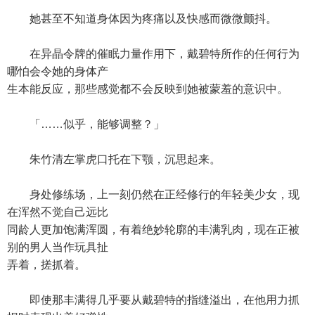
她甚至不知道身体因为疼痛以及快感而微微颤抖。
在异晶令牌的催眠力量作用下，戴碧特所作的任何行为
哪怕会令她的身体产
生本能反应，那些感觉都不会反映到她被蒙羞的意识中。
「……似乎，能够调整？」
朱竹清左掌虎口托在下颚，沉思起来。
身处修练场，上一刻仍然在正经修行的年轻美少女，现
在浑然不觉自己远比
同龄人更加饱满浑圆，有着绝妙轮廓的丰满乳肉，现在正被
别的男人当作玩具扯
弄着，搓抓着。
即使那丰满得几乎要从戴碧特的指缝溢出，在他用力抓