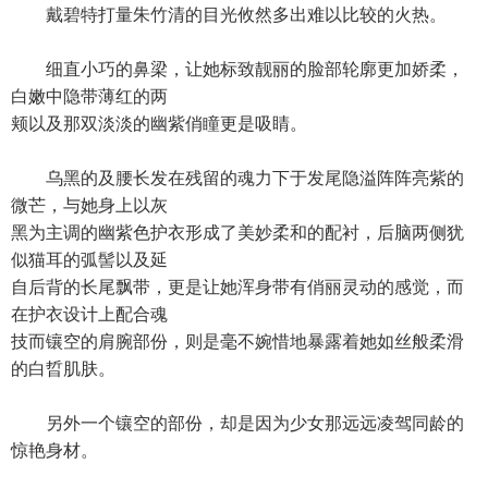
戴碧特打量朱竹清的目光攸然多出难以比较的火热。
细直小巧的鼻梁，让她标致靓丽的脸部轮廓更加娇柔，
白嫩中隐带薄红的两
颊以及那双淡淡的幽紫俏瞳更是吸睛。
乌黑的及腰长发在残留的魂力下于发尾隐溢阵阵亮紫的
微芒，与她身上以灰
黑为主调的幽紫色护衣形成了美妙柔和的配衬，后脑两侧犹
似猫耳的弧髻以及延
自后背的长尾飘带，更是让她浑身带有俏丽灵动的感觉，而
在护衣设计上配合魂
技而镶空的肩腕部份，则是毫不婉惜地暴露着她如丝般柔滑
的白晢肌肤。
另外一个镶空的部份，却是因为少女那远远凌驾同龄的
惊艳身材。