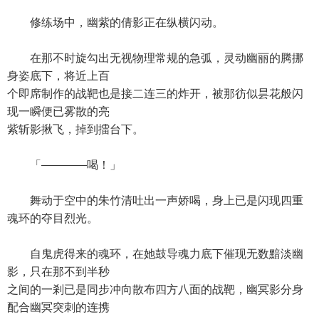
修练场中，幽紫的倩影正在纵横闪动。
在那不时旋勾出无视物理常规的急弧，灵动幽丽的腾挪
身姿底下，将近上百
个即席制作的战靶也是接二连三的炸开，被那彷似昙花般闪
现一瞬便已雾散的亮
紫斩影揪飞，掉到擂台下。
「————喝！」
舞动于空中的朱竹清吐出一声娇喝，身上已是闪现四重
魂环的夺目烈光。
自鬼虎得来的魂环，在她鼓导魂力底下催现无数黯淡幽
影，只在那不到半秒
之间的一剎已是同步冲向散布四方八面的战靶，幽冥影分身
配合幽冥突刺的连携