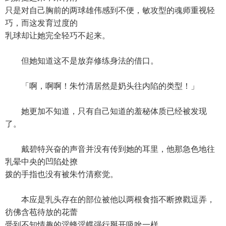
只是对自己胸前的两球雄伟感到不便，敏攻型的魂师重视轻
巧，而这发育过度的
乳球却让她完全轻巧不起来。
但她知道这不是放弃修练身法的借口。
「啊，啊啊！朱竹清居然是奶头往内陷的类型！」
她更加不知道，只有自己知道的羞秘体质已经被发现
了。
戴碧特兴奋的声音并没有传到她的耳里，他那急色地往
乳晕中央的凹陷处撩
拨的手指也没有被朱竹清察觉。
本应是乳头存在的部位被他以两根食指不断撩戳逗弄，
彷佛含苞待放的花蕾
受到不知情趣的淫蜂淫蝶强行掰开吸吮一样。