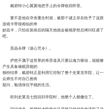
戴碧特小心翼翼地把手上的令牌收回怀里。
要不是他在夺舍重生时就，被那个谜之存在给予了这跟
游戏卡带很相似的奇
妙晶卡，只怕在装病后的隔天他就会被揭穿然后拷问狂虐了
吧。
异晶令牌《迷心咒令》。
俨然不属于这世界的奇异道具只要以魂力驱动，就能够
产生具备催眠异能的
独特结界，戴碧特正是利用它控制了整个史莱克学院，让一
众师生不对自己抱有
疑问，勉强保住平稳的生活。
听到史莱克七怪回归学院时，他整个人都傻住了。