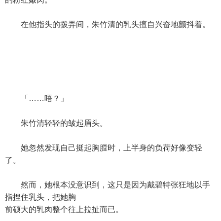
在他指头的拨弄间，朱竹清的乳头擅自兴奋地颤抖着。
「……唔？」
朱竹清轻轻的皱起眉头。
她忽然发现自己挺起胸膛时，上半身的负荷好像变轻
了。
然而，她根本没意识到，这只是因为戴碧特张狂地以手
指捏住乳头，把她胸
前硕大的乳肉整个往上拉扯而已。