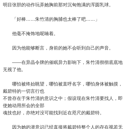
明目张胆的动作玩弄她胸前那对沉甸饱满的浑圆乳球。
「好棒……朱竹清的胸脯也太棒了吧……」
他毫不掩饰地呢喃着。
因为他能够断言，身前的她不会听到自己的声音。
——在异晶令牌的催眠异力影响下，朱竹清彻彻底底地
无视了他。
哪怕被终始眺望，哪怕被直呼名字，哪怕身体被触摸，
戴碧特的一切言行也
不曾存在于朱竹清的意识之中；假设现在朱竹清要找人，即
使她动用所会的全部
魂技也好，亦绝对没可能找到近在咫尺的戴碧特。
因为她的潜意识已经直接将戴碧特整个人的存在视若无