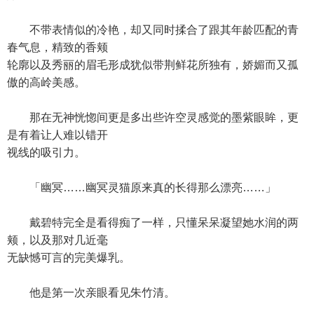
不带表情似的冷艳，却又同时揉合了跟其年龄匹配的青
春气息，精致的香颊
轮廓以及秀丽的眉毛形成犹似带荆鲜花所独有，娇媚而又孤
傲的高岭美感。
那在无神恍惚间更是多出些许空灵感觉的墨紫眼眸，更
是有着让人难以错开
视线的吸引力。
「幽冥……幽冥灵猫原来真的长得那么漂亮……」
戴碧特完全是看得痴了一样，只懂呆呆凝望她水润的两
颊，以及那对几近毫
无缺憾可言的完美爆乳。
他是第一次亲眼看见朱竹清。