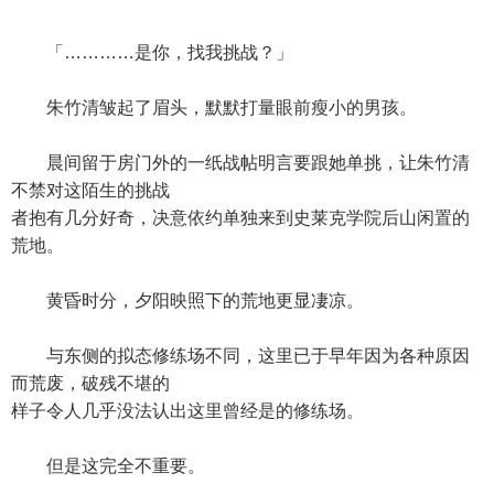
「…………是你，找我挑战？」
朱竹清皱起了眉头，默默打量眼前瘦小的男孩。
晨间留于房门外的一纸战帖明言要跟她单挑，让朱竹清
不禁对这陌生的挑战
者抱有几分好奇，决意依约单独来到史莱克学院后山闲置的
荒地。
黄昏时分，夕阳映照下的荒地更显凄凉。
与东侧的拟态修练场不同，这里已于早年因为各种原因
而荒废，破残不堪的
样子令人几乎没法认出这里曾经是的修练场。
但是这完全不重要。