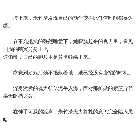
接下来，朱竹清发现自己的动作变得比任何时间都要迟
缓。
在不允抵抗的强烈睡意下，她朦胧起来的视界里，看见
四周的幽冥分身正飞
速消散，自己的脚步更是莫名顿竭下来。
察觉到娇躯后劲不继般着地，她已经没有变招的时机。
浑身激发的魂力彷似泥牛入海，面对那扩散的紫蓝异芒
毫无阻挡之效。
在伸手可及的距离，朱竹清无力挣扎的意识完全陷入黑
暗……