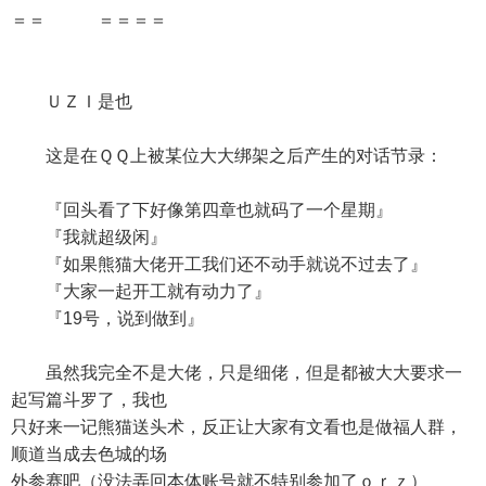
＝＝ ＝＝＝＝
ＵＺＩ是也
这是在ＱＱ上被某位大大绑架之后产生的对话节录：
『回头看了下好像第四章也就码了一个星期』
『我就超级闲』
『如果熊猫大佬开工我们还不动手就说不过去了』
『大家一起开工就有动力了』
『19号，说到做到』
虽然我完全不是大佬，只是细佬，但是都被大大要求一
起写篇斗罗了，我也
只好来一记熊猫送头术，反正让大家有文看也是做福人群，
顺道当成去色城的场
外参赛吧（没法弄回本体账号就不特别参加了ｏｒｚ）