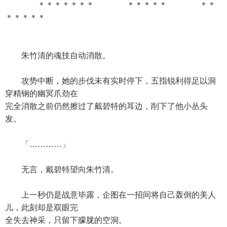
＊＊＊＊＊＊＊ ＊＊＊＊＊ ＊＊
＊＊＊＊＊
朱竹清的魂技自动消散。
攻势中断，她的步伐未有实时停下，五指锐利得足以洞
穿精钢的幽冥爪劲在
完全消散之前仍然擦过了戴碧特的耳边，削下了他小丛头
发。
「…………」
无言，戴碧特望向朱竹清。
上一秒仍是战意毕露，企图在一招间将自己轰倒的美人
儿，此刻却是双眼完
全失去神采，只留下朦胧的空洞。