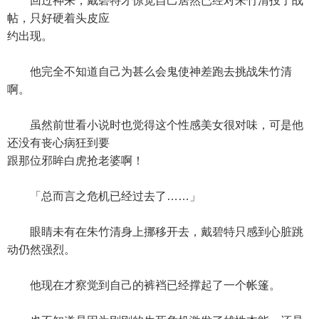
回过神来，戴碧特才惊觉自己居然已经对朱竹清投了战
帖，只好硬着头皮应
约出现。
他完全不知道自己为甚么会鬼使神差跑去挑战朱竹清
啊。
虽然前世看小说时也觉得这个性感美女很对味，可是他
还没有丧心病狂到要
跟那位邪眸白虎抢老婆啊！
「总而言之危机已经过去了……」
眼睛未有在朱竹清身上挪移开去，戴碧特只感到心脏跳
动仍然强烈。
他现在才察觉到自己的裤裆已经撑起了一个帐篷。