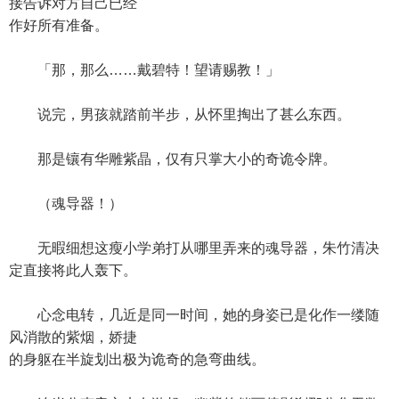
接告诉对方自己已经
作好所有准备。
「那，那么……戴碧特！望请赐教！」
说完，男孩就踏前半步，从怀里掏出了甚么东西。
那是镶有华雕紫晶，仅有只掌大小的奇诡令牌。
（魂导器！）
无暇细想这瘦小学弟打从哪里弄来的魂导器，朱竹清决
定直接将此人轰下。
心念电转，几近是同一时间，她的身姿已是化作一缕随
风消散的紫烟，娇捷
的身躯在半旋划出极为诡奇的急弯曲线。