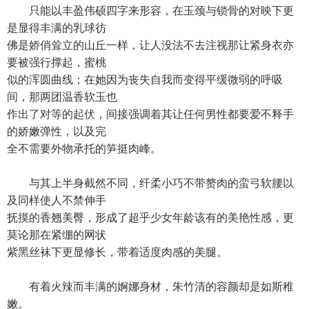
只能以丰盈伟硕四字来形容，在玉颈与锁骨的对映下更
是显得丰满的乳球彷
佛是娇俏耸立的山丘一样，让人没法不去注视那让紧身衣亦
要被强行撑起，蜜桃
似的浑圆曲线；在她因为丧失自我而变得平缓微弱的呼吸
间，那两团温香软玉也
作出了对等的起伏，间接强调着其让任何男性都要爱不释手
的娇嫩弹性，以及完
全不需要外物承托的笋挺肉峰。
与其上半身截然不同，纤柔小巧不带赘肉的蛮弓软腰以
及同样使人不禁伸手
抚摸的香翘美臀，形成了超乎少女年龄该有的美艳性感，更
莫论那在紧绷的网状
紫黑丝袜下更显修长，带着适度肉感的美腿。
有着火辣而丰满的婀娜身材，朱竹清的容颜却是如斯稚
嫩。