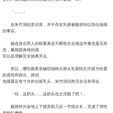
「……」
在朱竹清的意识里，并不存在乳晕被戴碧特以指尖抽插
的事实。
她连身后男人的粗重鼻息不断喷在后颈这件事也毫无所
觉，脑袋跟身体的感
官以及理解完全抽离开去。
所以，哪怕视界里确切地映出那从乳晕陷孔中因为性爱
的喜悦而探出，娇俏
地展露足有寸许的尖挺乳头，朱竹清仍然完全没有理会。
「哇，这奶头……这奶头也太淫贱了吧！」
戴碧特兴奋地上下摸弄那几近一节指尖长，充满了弹性
的粉红嫩肉。