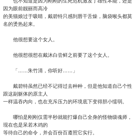
也不知道是因为刚刚的生死危机激发了雄性本能，还是
因为眼前靓丽而高冷
的美猫娘过于吸睛，戴碧特只感到唇干舌燥，脑袋喉头都莫
名的烫热起来。
他很想要这个女人。
他很想很想在戴沐白尝鲜之前要了这个女人。
「……朱竹清，你听好……」
戴碧特虽然已经不记得过去种种，但是他知道自己个性
跟这副躯体的原主人
一样温吞内向，也在充斥压力的环境底下变得胆小懦弱。
哪怕是刚刚仅需半秒就能打爆自己全身的怪物级魂师，
现在也是呆若木鸡的
等待自己的命令，并会百份百遵照它实行。