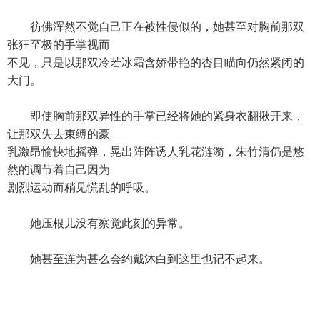
彷佛浑然不觉自己正在被性侵似的，她甚至对胸前那双
张狂至极的手掌视而
不见，只是以那双冷若冰霜含娇带艳的杏目瞄向仍然紧闭的
大门。
即使胸前那双异性的手掌已经将她的紧身衣翻揪开来，
让那双失去束缚的豪
乳激昂愉快地摇弹，晃出阵阵诱人乳花涟漪，朱竹清仍是悠
然的调节着自己因为
剧烈运动而稍见慌乱的呼吸。
她压根儿没有察觉此刻的异常。
她甚至连为甚么会约戴沐白到这里也记不起来。