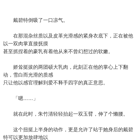
戴碧特倒吸了一口凉气。
在那混杂丝质以及皮革光滑感的紧身衣底下，正在被他
以一双肉掌直接抚摸
甚至抓捏着的豪乳有着他从来不曾幻想过的软嫩。
娇耸挺拔的两团硕大乳肉，此刻正在他的掌心上下翻
动，雪白而光滑的质感
只让他以感官理解到爱不释手四字的真正意思。
「嗯……」
就在此时，朱竹清轻轻抬起一双玉臂，伸了个懒腰。
这个扭挺上半身的动作，更是允许了站于她身后的戴碧
特可以更加放肆地以