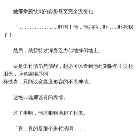
她那举腕欲刺的姿势甚至完全没变化
「……………………呼啊！他，他妈的，吓……吓死我
了！」
然后，戴碧特才浑身乏力似地摔倒地上。
要是朱竹清仍然清醒，想必可以看到他此刻眼角正泛起
泪光，脸色跟嘴唇同
样铁青，只能以窝囊废形容的不堪神情。
这绝非魂师该有的表情。
过了半晌，他才狼狈地爬了起来。
「真，真的是那个朱竹清啊……」