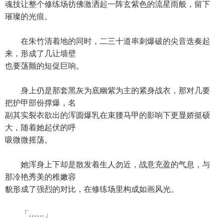
魂技让整个修练场彷佛激洒起一阵玄紫色的流星雨般，留下
璀璨的光痕。
在朱竹清着地的同时，二三十道串刺爆破的尖音迭奏起
来，形成了几让墙壁
也要荡颤的短促巨响。
身上仍是那套黑灰为底幽紫为主的紧身战衣，那对几要
把护甲部份撑爆，名
副其实裂衣欲出的浑圆爆乳在束腰马甲的影响下更显娇挺硕
大，随着她起伏的呼
吸微微摇荡。
她浑身上下却是散发着生人勿近，战意充盈的气息，与
那冷艳秀美的稚嫩容
貌形成了强烈的对比，在修练场里构成如画风光。
「……」