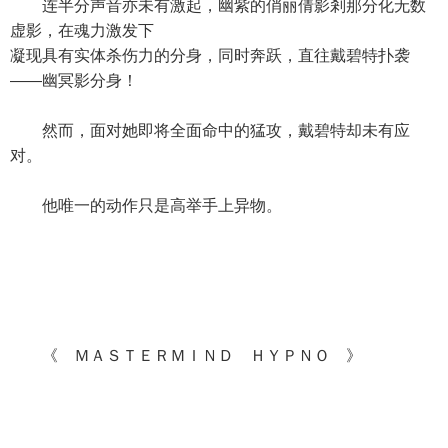
连半分声音亦未有激起，幽紫的俏丽倩影剎那分化无数
虚影，在魂力激发下
凝现具有实体杀伤力的分身，同时奔跃，直往戴碧特扑袭
——幽冥影分身！
然而，面对她即将全面命中的猛攻，戴碧特却未有应
对。
他唯一的动作只是高举手上异物。
《 ＭＡＳＴＥＲＭＩＮＤ ＨＹＰＮＯ 》