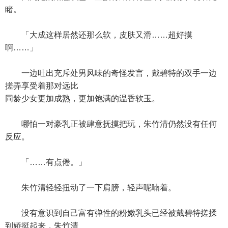
睹。
「大成这样居然还那么软，皮肤又滑……超好摸
啊……」
一边吐出充斥处男风味的奇怪发言，戴碧特的双手一边
搓弄享受着那对远比
同龄少女更加成熟，更加饱满的温香软玉。
哪怕一对豪乳正被肆意抚摸把玩，朱竹清仍然没有任何
反应。
「……有点倦。」
朱竹清轻轻扭动了一下肩膀，轻声呢喃着。
没有意识到自己富有弹性的粉嫩乳头已经被戴碧特搓揉
到娇挺起来，朱竹清