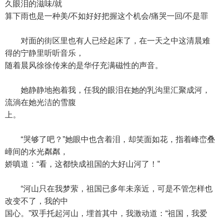
久眼泪的滋味/就
算下雨也是一种美/不如好好把握这个机会/痛哭一回/不是罪
对面的街区里也有人已经起床了，在一天之中这清晨难
得的宁静里听听音乐，
随着晨风徐徐传来的是华仔充满磁性的声音。
她静静地抱着我，任我的眼泪在她的乳沟里汇聚成河，
流淌在她光洁的雪腹
上。
“哭够了吧？”她眼中也含着泪，却笑面如花，指着峰峦叠
嶂间的水光粼粼，
娇嗔道：“看，这都快成祖国的大好山河了！”
“河山只在我梦萦，祖国已多年未亲近，可是不管怎样也
改变不了，我的中
国心。”双手托起河山，埋首其中，我激动道：“祖国，我爱