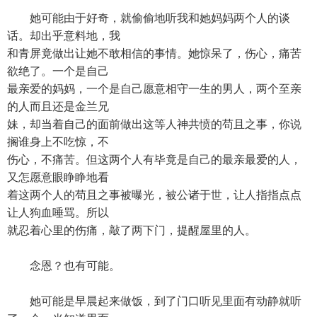
她可能由于好奇，就偷偷地听我和她妈妈两个人的谈
话。却出乎意料地，我
和青屏竟做出让她不敢相信的事情。她惊呆了，伤心，痛苦
欲绝了。一个是自己
最亲爱的妈妈，一个是自己愿意相守一生的男人，两个至亲
的人而且还是金兰兄
妹，却当着自己的面前做出这等人神共愤的苟且之事，你说
搁谁身上不吃惊，不
伤心，不痛苦。但这两个人有毕竟是自己的最亲最爱的人，
又怎愿意眼睁睁地看
着这两个人的苟且之事被曝光，被公诸于世，让人指指点点
让人狗血唾骂。所以
就忍着心里的伤痛，敲了两下门，提醒屋里的人。
念恩？也有可能。
她可能是早晨起来做饭，到了门口听见里面有动静就听