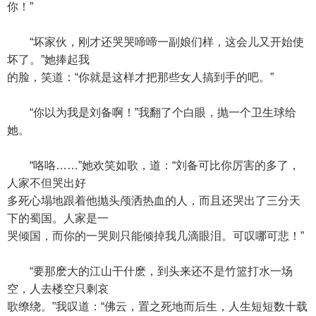
你！”
“坏家伙，刚才还哭哭啼啼一副娘们样，这会儿又开始使
坏了。”她捧起我
的脸，笑道：“你就是这样才把那些女人搞到手的吧。”
“你以为我是刘备啊！”我翻了个白眼，抛一个卫生球给
她。
“咯咯……”她欢笑如歌，道：“刘备可比你厉害的多了，
人家不但哭出好
多死心塌地跟着他抛头颅洒热血的人，而且还哭出了三分天
下的蜀国。人家是一
哭倾国，而你的一哭则只能倾掉我几滴眼泪。可叹哪可悲！”
“要那麽大的江山干什麽，到头来还不是竹篮打水一场
空，人去楼空只剩哀
歌缭绕。”我叹道：“佛云，置之死地而后生，人生短短数十载