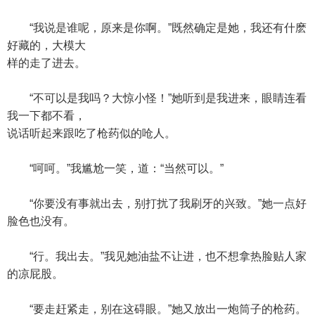
“我说是谁呢，原来是你啊。”既然确定是她，我还有什麽
好藏的，大模大
样的走了进去。
“不可以是我吗？大惊小怪！”她听到是我进来，眼睛连看
我一下都不看，
说话听起来跟吃了枪药似的呛人。
“呵呵。”我尴尬一笑，道：“当然可以。”
“你要没有事就出去，别打扰了我刷牙的兴致。”她一点好
脸色也没有。
“行。我出去。”我见她油盐不让进，也不想拿热脸贴人家
的凉屁股。
“要走赶紧走，别在这碍眼。”她又放出一炮筒子的枪药。