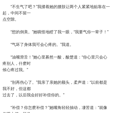
“不生气了吧？”我搂着她的腰肢让两个人紧紧地贴靠在一
起，中间不留一
点空隙。
“想的倒美。”她嗔怪地瞪了我一眼，“我要气你一辈子！”
“气坏了身体我可会心疼的。”我道。
“油嘴滑舌！”她心里募然一酸，酸楚道：“你心里只会心
疼别人，什麽时
候心疼过我。”
“别再伤心了。”我亲了亲她的额头，柔声道：“以前都是
我不好，但这都
过去了，以后我会好好补偿你的。”
“补偿？你怎麽补偿？”她嘴角轻轻抽动，凄苦道：“就像