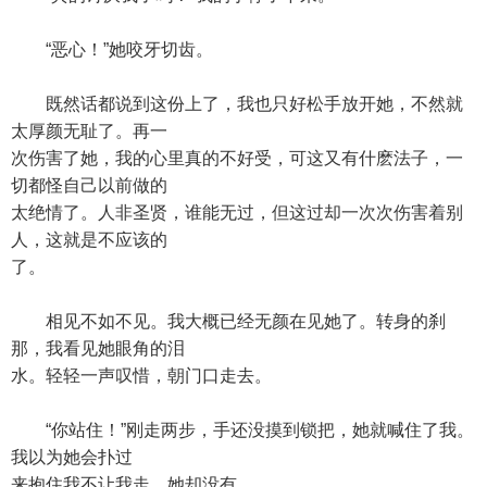
“恶心！”她咬牙切齿。
既然话都说到这份上了，我也只好松手放开她，不然就
太厚颜无耻了。再一
次伤害了她，我的心里真的不好受，可这又有什麽法子，一
切都怪自己以前做的
太绝情了。人非圣贤，谁能无过，但这过却一次次伤害着别
人，这就是不应该的
了。
相见不如不见。我大概已经无颜在见她了。转身的刹
那，我看见她眼角的泪
水。轻轻一声叹惜，朝门口走去。
“你站住！”刚走两步，手还没摸到锁把，她就喊住了我。
我以为她会扑过
来抱住我不让我走。她却没有。