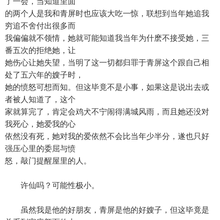
了一会，当知道里面
的两个人是我和青屏时也应该大吃一惊，联想到当年她追我
穷追不舍付出很多而
我偏偏就不领情，她就可能知道我当年为什麽不接受她，三
番五次的拒绝她，让
她伤心让她失望，当明了这一切都归罪于青屏这个跟自己相
处了五六年的嫂子时，
她的愤怒可想而知。但这毕竟不是小事，如果这是说出去或
者被人知道了，这个
家就算完了，肯定会鸡犬不宁闹得满城风雨，而且她还没对
我死心，她爱我的心
依然没有死，她对我的爱依然不会比当年少半分，遂也只好
强压心里的委屈与愤
怒，敲门提醒屋里的人。
许仙吗？可能性极小。
虽然我是他的好朋友，青屏是他的好嫂子，但这毕竟是