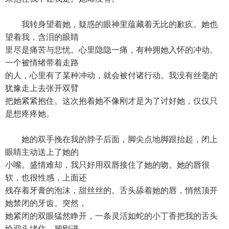
我转身望着她，疑惑的眼神里蕴藏着无比的歉疚。她也
望着我，含泪的眼睛
里尽是痛苦与悲忧。心里隐隐一痛，有种拥她入怀的冲动。
一个被情绪带着走路
的人，心里有了某种冲动，就会被付诸行动。我没有丝毫的
犹豫走上去张开双臂
把她紧紧抱住。这次抱着她不像刚才是为了讨好她，仅仅只
是想疼疼她。
她的双手挽在我的脖子后面，脚尖点地脚跟抬起，闭上
眼睛主动送上了她的
小嘴。盛情难却，我只好用双唇接住了她的吻。她的唇很
软，也很性感，上面还
残存着牙膏的泡沫，甜丝丝的。舌头舔着她的唇，悄然顶开
她禁闭的牙齿。突然，
她紧闭的双眼猛然睁开，一条灵活如蛇的小丁香把我的舌头
给迎头堵住，把刚进