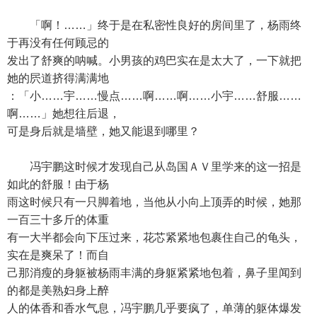
「啊！……」终于是在私密性良好的房间里了，杨雨终
于再没有任何顾忌的
发出了舒爽的呐喊。小男孩的鸡巴实在是太大了，一下就把
她的屄道挤得满满地
：「小……宇……慢点……啊……啊……小宇……舒服……
啊……」她想往后退，
可是身后就是墙壁，她又能退到哪里？
冯宇鹏这时候才发现自己从岛国ＡＶ里学来的这一招是
如此的舒服！由于杨
雨这时候只有一只脚着地，当他从小向上顶弄的时候，她那
一百三十多斤的体重
有一大半都会向下压过来，花芯紧紧地包裹住自己的龟头，
实在是爽呆了！而自
己那消瘦的身躯被杨雨丰满的身躯紧紧地包着，鼻子里闻到
的都是美熟妇身上醉
人的体香和香水气息，冯宇鹏几乎要疯了，单薄的躯体爆发