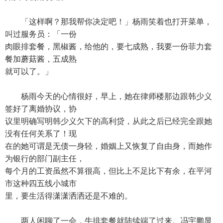
「这样啊？那我帮你决定吧！」杨雨笑着也打开菜单，
叫过服务员：「一份
肉眼排套餐，黑椒酱，给他的，要七成熟，我要一份菲力套
餐加蘑菇酱，五成熟
就可以了。」
杨雨今天的心情很好，早上，她在律师楼那边跟韩少义
签好了离婚协议，协
议里明确写明韩少义欠下的高利贷，从此之后已经完全跟她
没有任何关系了！现
在的她可谓是无债一身轻，婚姻上又恢复了自由身，而她作
为银行的部门副主任，
每个月的工资虽然不算很高，但比上不足比下有余，在平河
市这种四五线小城市
里，要生活得潇潇洒洒还是不难的。
两人闲聊了一会，牛排套餐就陆续端了过来。冯宇鹏显