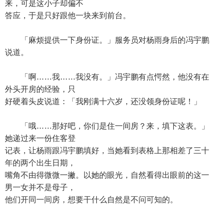
来，可是这小子却偏不
答应，于是只好跟他一块来到前台。
「麻烦提供一下身份证。」服务员对杨雨身后的冯宇鹏
说道。
「啊……我……我没有。」冯宇鹏有点愕然，他没有在
外头开房的经验，只
好硬着头皮说道：「我刚满十六岁，还没领身份证呢！」
「哦……那好吧，你们是住一间房？来，填下这表。」
她递过来一份住客登
记表，让杨雨跟冯宇鹏填好，当她看到表格上那相差了三十
年的两个出生日期，
嘴角不由得微微一撇。以她的眼光，自然看得出眼前的这一
男一女并不是母子，
他们开同一间房，想要干什么自然是不问可知的。