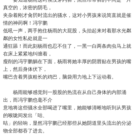
真空的，浓密的阴毛，
夹杂着刚才肏屄时流出的骚水，这对小男孩来说简直就是催
情的神药啊！冯宇鹏
低吼一声，两手抱住杨雨的大屁股，头抬起来对着那水光粼
粼的女性私处就是一
通狂舔！而此刻杨雨也忍不住了，一黑一白两条肉虫马上就
在床上紧紧地纠缠着，
瘦削的冯宇鹏躺在下面，杨雨将她丰厚的阴唇贴在男孩的嘴
上，然后身体伏下，
嘴巴含着男孩粗长的鸡巴，脑袋用力地上下运动着。
杨雨能够感觉到一股股的热流在从自己身体的内部涌
出，而冯宇鹏也毫不介
意地将这些骚水全部喝进了嘴里，她能够清晰地听到从男孩
的喉咙间发出「咕、
咕」的轻响，显然冯宇鹏已经那些从她阴道里头流出的分泌
物全部都吞了进去。