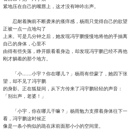
紧地压在自己的嘴唇上，这才没有呻吟出声。
忍耐着胸前不断袭来的瘙痒感，杨雨只觉得自己的欲望
正被一点一点地勾了
上来。可是几分钟之后，她发现冯宇鹏慢慢地将他的手抽离
自己的身体，心里不
由得有些失落，睁开眼看看身边，却发现冯宇鹏已经不再他
刚才躺着的那个地方。
「小……小宇？你在哪儿？」杨雨有些蒙了，她四下张
望，却不见了冯宇鹏
的身影。正在狐疑间，从下方传来了冯宇鹏轻轻的声音：
「别出声，老婆！」
「小宇，你在哪儿干嘛？」杨雨勉力支撑着身体往下一
看，冯宇鹏这时候正
像是一条小狗似的跪在床前面那小小的空间里。