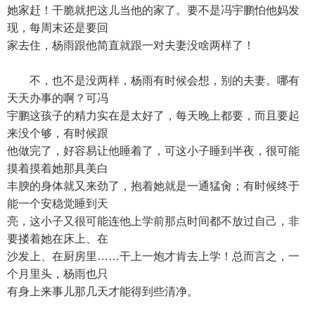
她家赶！干脆就把这儿当他的家了。要不是冯宇鹏怕他妈发
现，每周末还是要回
家去住，杨雨跟他简直就跟一对夫妻没啥两样了！
不，也不是没两样，杨雨有时候会想，别的夫妻。哪有
天天办事的啊？可冯
宇鹏这孩子的精力实在是太好了，每天晚上都要，而且要起
来没个够，有时候跟
他做完了，好容易让他睡着了，可这小子睡到半夜，很可能
摸着摸着她那具美白
丰腴的身体就又来劲了，抱着她就是一通猛肏；有时候终于
能一个安稳觉睡到天
亮，这小子又很可能连他上学前那点时间都不放过自己，非
要搂着她在床上、在
沙发上、在厨房里……干上一炮才肯去上学！总而言之，一
个月里头，杨雨也只
有身上来事儿那几天才能得到些清净。