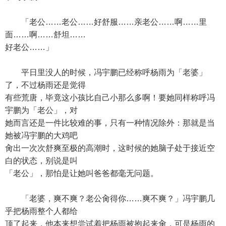
「老公……老公……好舒服……亲老公……啊……里
面……啊……舒坦……
好老公……」
平日里没人的时候，冯宇鹏已经称呼杨雨为「老婆」
了，不过杨雨还是觉得
有些荒唐，毕竟这小孩比自己小那么多啊！要她同样称呼冯
宇鹏为「老公」，对
她而言还是一件比较难的事，只有一种情况除外：那就是当
她被冯宇鹏的大鸡吧
肏出一次次舒爽至极的高潮时，这时候的她脑子处于接近空
白的状态，别说是叫
「老公」，那怕是让她叫爸爸都毫无问题。
「老婆，爽不爽？老公肏得你……爽不爽？」冯宇鹏几
乎把杨雨整个人都给
顶了起来，他本来想尝试着把杨雨被抱起来肏，可是杨雨的