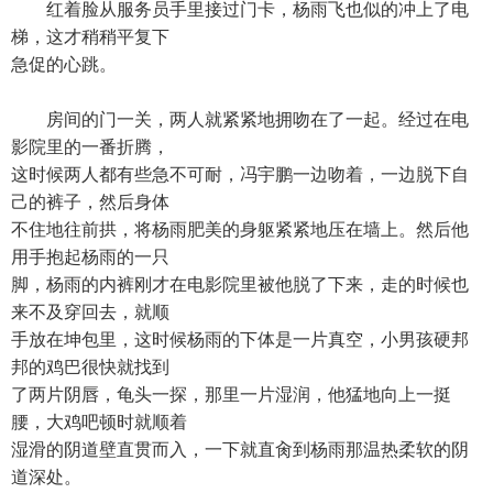
红着脸从服务员手里接过门卡，杨雨飞也似的冲上了电
梯，这才稍稍平复下
急促的心跳。
房间的门一关，两人就紧紧地拥吻在了一起。经过在电
影院里的一番折腾，
这时候两人都有些急不可耐，冯宇鹏一边吻着，一边脱下自
己的裤子，然后身体
不住地往前拱，将杨雨肥美的身躯紧紧地压在墙上。然后他
用手抱起杨雨的一只
脚，杨雨的内裤刚才在电影院里被他脱了下来，走的时候也
来不及穿回去，就顺
手放在坤包里，这时候杨雨的下体是一片真空，小男孩硬邦
邦的鸡巴很快就找到
了两片阴唇，龟头一探，那里一片湿润，他猛地向上一挺
腰，大鸡吧顿时就顺着
湿滑的阴道壁直贯而入，一下就直肏到杨雨那温热柔软的阴
道深处。