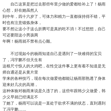
自己这算是把过去那些年里少做的爱都给补上了！杨雨
心想，好在她虽然人
到中年，四十六岁了，可体力和精力一直都保持得不错，平
时也有注意锻炼身体，
要不然让这小子这么折腾可是真的吃不消！不过想想，自己
可还要陪这小男孩两
年啊！杨雨就不禁有点心颤。
不过现如今的杨雨知道自己是遇到了一块难得的宝贝
了，冯宇鹏不但天生有
这根尺寸惊人的大鸡吧，在性交这件事上更有着不知道是无
师自通还是从黄片里
学来的各种技巧，现在每次做爱他都能让杨雨那熟透了身体
迎来好几次的高潮，
这种体验对杨雨来说是久违了的，这些年跟韩少义做爱，韩
少义早就已经满足不
了她了，杨雨可以说是一直处于欲求不满的状态，直到遇到
了冯宇鹏……