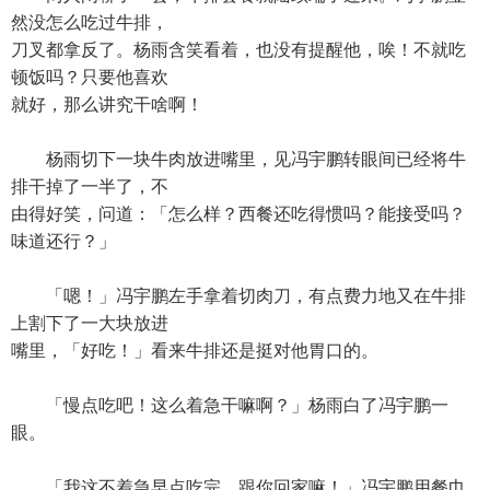
然没怎么吃过牛排，
刀叉都拿反了。杨雨含笑看着，也没有提醒他，唉！不就吃
顿饭吗？只要他喜欢
就好，那么讲究干啥啊！
杨雨切下一块牛肉放进嘴里，见冯宇鹏转眼间已经将牛
排干掉了一半了，不
由得好笑，问道：「怎么样？西餐还吃得惯吗？能接受吗？
味道还行？」
「嗯！」冯宇鹏左手拿着切肉刀，有点费力地又在牛排
上割下了一大块放进
嘴里，「好吃！」看来牛排还是挺对他胃口的。
「慢点吃吧！这么着急干嘛啊？」杨雨白了冯宇鹏一
眼。
「我这不着急早点吃完，跟你回家嘛！」冯宇鹏用餐巾