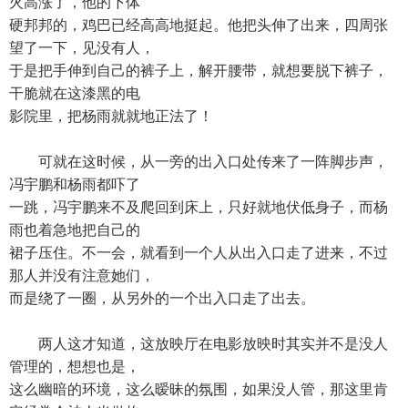
火高涨了，他的下体
硬邦邦的，鸡巴已经高高地挺起。他把头伸了出来，四周张
望了一下，见没有人，
于是把手伸到自己的裤子上，解开腰带，就想要脱下裤子，
干脆就在这漆黑的电
影院里，把杨雨就就地正法了！
可就在这时候，从一旁的出入口处传来了一阵脚步声，
冯宇鹏和杨雨都吓了
一跳，冯宇鹏来不及爬回到床上，只好就地伏低身子，而杨
雨也着急地把自己的
裙子压住。不一会，就看到一个人从出入口走了进来，不过
那人并没有注意她们，
而是绕了一圈，从另外的一个出入口走了出去。
两人这才知道，这放映厅在电影放映时其实并不是没人
管理的，想想也是，
这么幽暗的环境，这么暧昧的氛围，如果没人管，那这里肯