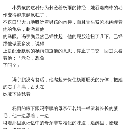
小男孩的这种行为刺激着杨雨的神经，她吞噬肉棒的动
作变得越来越疯狂了，
不仅口里大力地吸吮着男孩的肉棒，而且舌头紧紧地纠缠着
他的龟头，刺激着他
的马眼。冯宇鹏显然已经性起，他的屁股连扭了几下。已经
跟他做爱多次，说得
上是配合默契的杨雨知道他的意思，停止了口交，回过头看
着他：「老公，想肏
了吗？」
冯宇鹏没有答话，他爬起来保住杨雨肥美的身体，把她
的右手举高，舌头在
她腋下舔舐着。
杨雨的腋下跟冯宇鹏的母亲伍若娟一样留着长长的腋
毛，他一边舔着，一边
嗅着那里跟记忆中的母亲非常相似的味道，迷醉里，燃烧