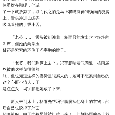
体重摆在那呢，他试
了一下就放弃了，取而代之的是马上将嘴唇伸到杨雨的樱唇
上，舌头冲进去缠弄
吸吮着她的丁香小舌。
「老公……」舌头被纠缠着，杨雨只能发出含含糊糊的
叫声，但她的两条玉
臂还是紧紧的环住了冯宇鹏的脖子。
「老婆，我们到床上去？」冯宇鹏喘着气问道，杨雨虽
然被他这样肏得很舒
服，但也知道这样的姿势是很累人的，她可不想累到自己的
这个心肝小情人，于
是点点头，冯宇鹏把她放了下来。
两人来到床上，杨雨先帮冯宇鹏脱掉他身上的衣物，然
后自己也脱掉了外面
的晚礼服，由于内裤早就被扒拉下来了，此刻杨雨的身上就