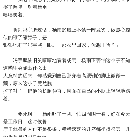
擦了擦嘴，对着杨雨
嘻嘻笑着。
听到冯宇鹏这话，杨雨的脸上不禁一阵发烫，做贼心虚
似的缩了缩脖子，恶
狠狠地盯了冯宇鹏一眼。「那么早回家，你想干啥？」
冯宇鹏依旧笑嘻嘻地看着杨雨，杨雨正害怕这小子不知
道嘴里会蹦出什么出
人意料的话来，却感觉到自己那穿着高跟鞋的脚上微微一
颤，原来这小子竟然脱
掉了鞋子，把他的长腿伸直，脚面在自己的小腿上轻轻地蹭
着。
「要死啊！」杨雨吓了一跳，忙四周围一看，好在今天
是工作日，这时候餐
厅里就餐的人也不是很多，稀稀落落的几座都坐得很远，几
个服务员也都是远远