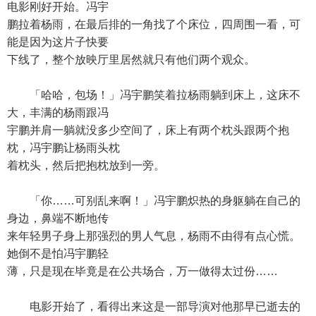
电影刚好开始。冯宇
鹏拉着杨雨，在最后排的一角找了个床位，四周围一看，可
能是因为这片子快要
下线了，整个放映厅里居然就只有他们两个观众。
「哈哈，包场！」冯宇鹏笑着拉杨雨躺到床上，这床不
大，丰满的杨雨跟冯
宇鹏并肩一躺就没多少空间了，床上有两个枕头跟两个抱
枕，冯宇鹏让杨雨头枕
着枕头，然后把抱枕放到一旁。
「你……可别乱来啊！」冯宇鹏炽热的身躯躺在自己的
身边，鼻端不断地传
来年轻男子身上那强烈的男人气息，杨雨不由得有点心慌。
她倒不是怕冯宇鹏轻
薄，只是现在毕竟是在公共场合，万一做得太过份……
电影开始了，看得出来这是一部导演对他那早已逝去的