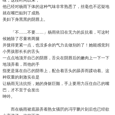
味，这段时间以来，
他已经对杨雨下体的这种气味非常熟悉了，丝毫也不迟疑地
就在嘴巴贴到了成熟
美妇下身黑黑的阴唇上。
「不……不要……」杨雨依旧在无力的反抗着，可这时
候她除了尽量将两腿
并拢得更紧一点，也没多余的气力去做别的了！她能感觉到
小男孩那长长的舌头
一点点地顶开自己的阴唇，舌尖在阴唇后的嫩肉上一下一下
地顶弄着，而他的手
指更是落在自己的阴蒂上，配合着舌头的舔弄而蹂动着。这
种双重的刺激实在是
让杨雨无法抗拒，她的身躯巨颤，手上要用力压住自己的嘴
巴，才不至于会发出
呻吟。
而在杨雨裙底舔弄着熟女骚屄的冯宇鹏片刻后也已经欲