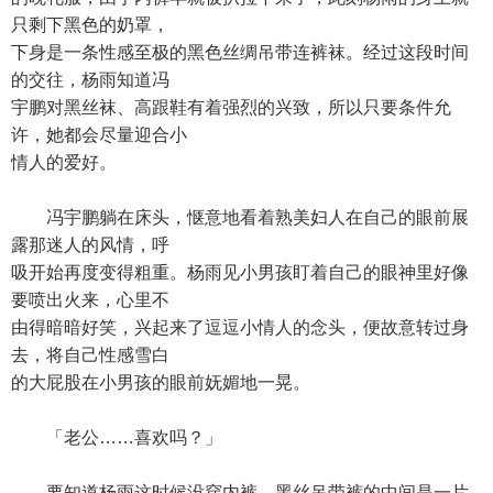
只剩下黑色的奶罩，
下身是一条性感至极的黑色丝绸吊带连裤袜。经过这段时间
的交往，杨雨知道冯
宇鹏对黑丝袜、高跟鞋有着强烈的兴致，所以只要条件允
许，她都会尽量迎合小
情人的爱好。
冯宇鹏躺在床头，惬意地看着熟美妇人在自己的眼前展
露那迷人的风情，呼
吸开始再度变得粗重。杨雨见小男孩盯着自己的眼神里好像
要喷出火来，心里不
由得暗暗好笑，兴起来了逗逗小情人的念头，便故意转过身
去，将自己性感雪白
的大屁股在小男孩的眼前妩媚地一晃。
「老公……喜欢吗？」
要知道杨雨这时候没穿内裤，黑丝吊带裤的中间是一片