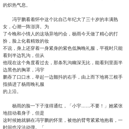
的炽热气息。
冯宇鹏看着怀中这个比自己年纪大了三十岁的丰满熟
女，心潮一阵澎湃。为
了今晚和小情人的这场异地约会，杨雨今天做了精心的打
扮，脸上化着精致的妆
不说，身上还穿着一身紧身的紫色低胸晚礼服，平视时只能
看到半边乳沟，但从
他现在这个角度看过去，那条乳沟幽深无比，能看到里面半
边黑色的胸罩，冯宇
鹏吞了口口水，举起一边颤抖的右手，由上而下地将三根手
指插进了杨雨晚礼服
的上沿。
杨雨的脸一下子涨得通红，「小宇……不要！」她紧张
地扭动着身子，但是
这时候她就躺在冯宇鹏的怀里，被他的臂弯紧紧地抱着，一
时间也没法动弹。「