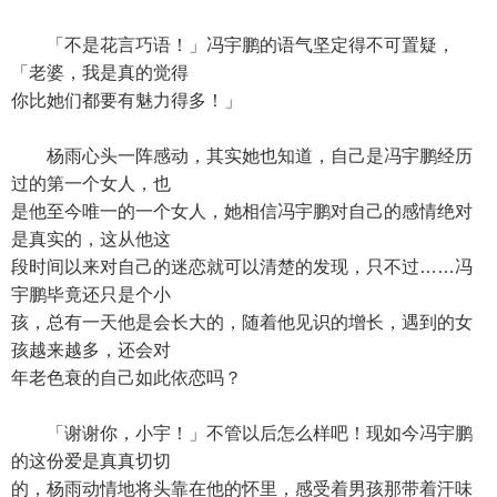
「不是花言巧语！」冯宇鹏的语气坚定得不可置疑，
「老婆，我是真的觉得
你比她们都要有魅力得多！」
杨雨心头一阵感动，其实她也知道，自己是冯宇鹏经历
过的第一个女人，也
是他至今唯一的一个女人，她相信冯宇鹏对自己的感情绝对
是真实的，这从他这
段时间以来对自己的迷恋就可以清楚的发现，只不过……冯
宇鹏毕竟还只是个小
孩，总有一天他是会长大的，随着他见识的增长，遇到的女
孩越来越多，还会对
年老色衰的自己如此依恋吗？
「谢谢你，小宇！」不管以后怎么样吧！现如今冯宇鹏
的这份爱是真真切切
的，杨雨动情地将头靠在他的怀里，感受着男孩那带着汗味