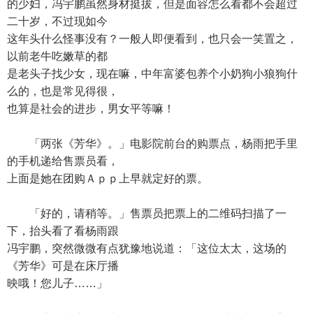
的少妇，冯宇鹏虽然身材挺拔，但是面容怎么看都不会超过
二十岁，不过现如今
这年头什么怪事没有？一般人即便看到，也只会一笑置之，
以前老牛吃嫩草的都
是老头子找少女，现在嘛，中年富婆包养个小奶狗小狼狗什
么的，也是常见得很，
也算是社会的进步，男女平等嘛！
「两张《芳华》。」电影院前台的购票点，杨雨把手里
的手机递给售票员看，
上面是她在团购Ａｐｐ上早就定好的票。
「好的，请稍等。」售票员把票上的二维码扫描了一
下，抬头看了看杨雨跟
冯宇鹏，突然微微有点犹豫地说道：「这位太太，这场的
《芳华》可是在床厅播
映哦！您儿子……」