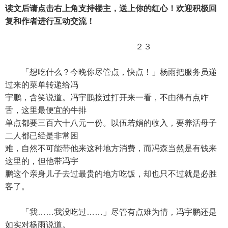
读文后请点击右上角支持楼主，送上你的红心！欢迎积极回
复和作者进行互动交流！
２３
「想吃什么？今晚你尽管点，快点！」杨雨把服务员递
过来的菜单转递给冯
宇鹏，含笑说道。冯宇鹏接过打开来一看，不由得有点咋
舌，这里最便宜的牛排
单点都要三百六十八元一份。以伍若娟的收入，要养活母子
二人都已经是非常困
难，自然不可能带他来这种地方消费，而冯森当然是有钱来
这里的，但他带冯宇
鹏这个亲身儿子去过最贵的地方吃饭，却也只不过就是必胜
客了。
「我……我没吃过……」尽管有点难为情，冯宇鹏还是
如实对杨雨说道。