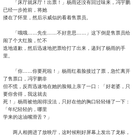
「床厅就床厅！出票！」杨雨还没有回过味来，冯宇鹏
已经一步抢前，将她
搂在了怀里，然后示威似的看着售票员。
「哦哦……先生……不好意思……」这下倒是售票员给
闹了个大红脸，忙不
迭地道歉，然后迅速地把票给打了出来，递到了杨雨的手
里。
「你……你要死啦！」杨雨红着脸接过了票，急忙离开
了售票口，冯宇鹏非
但不慌，反而迅速地在她的脸颊上亲了一口：「好老婆，只
要你舍得，我这就去
死！」杨雨被他闹得没法，只好在他的胸口轻轻锤了一下：
「年纪轻轻的，哪里
学来的这油嘴滑舌？」
两人相拥进了放映厅，这时候刚好屏幕上发出了龙标，