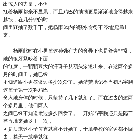
出惊人的力量，不但
扛着杨雨都毫不显累，而且鸡巴的抽插更是渐渐地变得越来
越快，在几分钟的时
间里狂抽了数千下，把杨雨体内的骚水肏得不停地流泻出
来。
杨雨此时在小男孩这种强有力的肏弄下也是舒爽非常，
她的银牙紧咬着下面
的红唇，一颗颗豆大的汗珠子从额头渗透出来。在这两个多
月的时间里，她已经
不知道跟小男孩做过多少次爱了。她清楚地记得当初冯宇鹏
这孩子第一次将鸡巴
肏入她身体的时候，只坚持了几下就射了。而在过去的这两
个多月里，他们两人
之间已经不知道做过多少回爱了。一开始冯宇鹏还只是隔三
差五地来她这里一次，
可是后来这小子简直就离不开她了，干脆学校的宿舍都不回
去，整天一放学就往