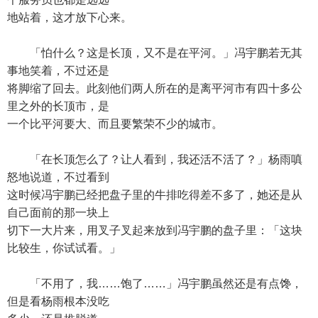
地站着，这才放下心来。
「怕什么？这是长顶，又不是在平河。」冯宇鹏若无其
事地笑着，不过还是
将脚缩了回去。此刻他们两人所在的是离平河市有四十多公
里之外的长顶市，是
一个比平河要大、而且要繁荣不少的城市。
「在长顶怎么了？让人看到，我还活不活了？」杨雨嗔
怒地说道，不过看到
这时候冯宇鹏已经把盘子里的牛排吃得差不多了，她还是从
自己面前的那一块上
切下一大片来，用叉子叉起来放到冯宇鹏的盘子里：「这块
比较生，你试试看。」
「不用了，我……饱了……」冯宇鹏虽然还是有点馋，
但是看杨雨根本没吃