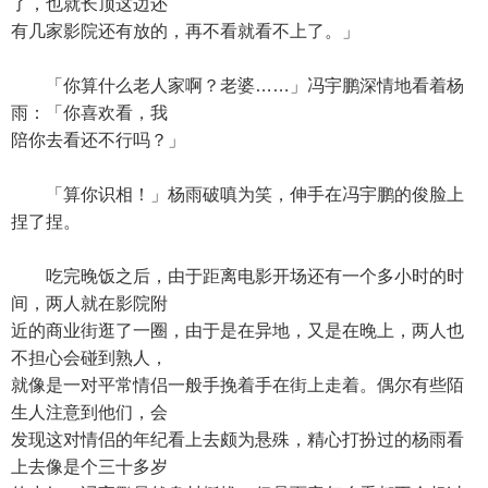
了，也就长顶这边还
有几家影院还有放的，再不看就看不上了。」
「你算什么老人家啊？老婆……」冯宇鹏深情地看着杨
雨：「你喜欢看，我
陪你去看还不行吗？」
「算你识相！」杨雨破嗔为笑，伸手在冯宇鹏的俊脸上
捏了捏。
吃完晚饭之后，由于距离电影开场还有一个多小时的时
间，两人就在影院附
近的商业街逛了一圈，由于是在异地，又是在晚上，两人也
不担心会碰到熟人，
就像是一对平常情侣一般手挽着手在街上走着。偶尔有些陌
生人注意到他们，会
发现这对情侣的年纪看上去颇为悬殊，精心打扮过的杨雨看
上去像是个三十多岁