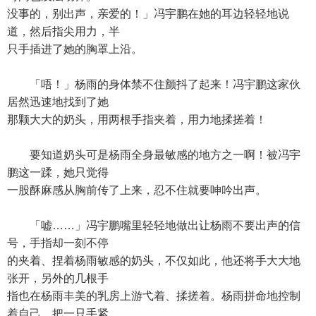
没事的，别出声，亲爱的！」冯宇鹏在她的耳边轻轻地说
道，然后指尖用力，半
只手插进了她的胸罩上沿。
「唔！」杨雨的身体禁不住颤抖了起来！冯宇鹏这家伙
居然迅速地找到了她
那颗大大的奶头，用两根手指夹着，用力地揉搓着！
要知道奶头可是杨雨全身最敏感的地方之一啊！被冯宇
鹏这一蹂，她只觉得
一股酥麻感从胸前传了上来，忍不住就要呻吟出声。
「嘘……」冯宇鹏嘴里轻轻地做出让杨雨不要出声的信
号，手指却一刻不停
的夹着、捏着杨雨敏感的奶头，不仅如此，他还将手大大地
张开，另外的几根手
指也在杨雨丰美的乳房上游弋着、揉搓着。杨雨拼命地控制
着自己，把一只手紧