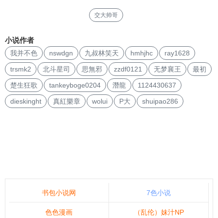
交大帅哥
小说作者
我并不色
nswdgn
九叔林笑天
hmhjhc
ray1628
trsmk2
北斗星司
思無邪
zzdf0121
无梦襄王
最初
楚生狂歌
tankeyboge0204
潛龍
1124430637
dieskinght
真紅樂章
wolui
P大
shuipao286
书包小说网
7色小说
色色漫画
（乱伦）妹汁NP