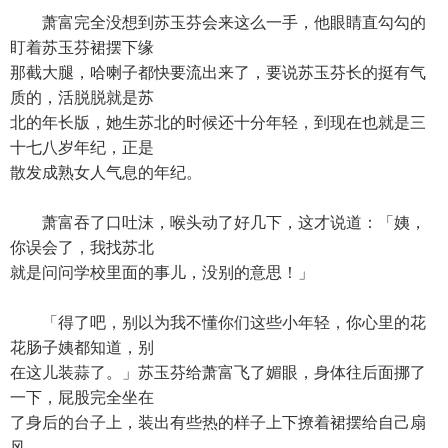
萧富完全没想到苏玉芬会来这么一手，他眼睛直勾勾的
盯着苏玉芬裙摆下缘
那截大腿，哈喇子都快要流出来了，要说苏玉芬长的挺有气
质的，活脱脱就是苏
北的年长版，她生苏北的时候还十分年轻，到现在也就是三
十七八岁年纪，正是
散发成熟女人气息的年纪。
萧富吞了口吐沫，喉头动了好几下，这才说道：「姨，
你误会了，我找苏北
就是问问学校里面的事儿，没别的意思！」
「得了吧，别以为我不懂你们这些小年轻，你心里的花
花肠子姨都知道，别
在这儿装蒜了。」苏玉芬给萧富飞了媚眼，身体往后面挪了
一下，屁股完全坐在
了身后的台子上，装出有些热的样子上下撩着裙摆给自己扇
风。