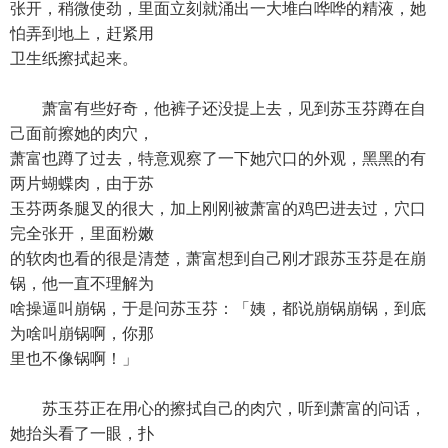
张开，稍微使劲，里面立刻就涌出一大堆白哗哗的精液，她
怕弄到地上，赶紧用
卫生纸擦拭起来。
萧富有些好奇，他裤子还没提上去，见到苏玉芬蹲在自
己面前擦她的肉穴，
萧富也蹲了过去，特意观察了一下她穴口的外观，黑黑的有
两片蝴蝶肉，由于苏
玉芬两条腿叉的很大，加上刚刚被萧富的鸡巴进去过，穴口
完全张开，里面粉嫩
的软肉也看的很是清楚，萧富想到自己刚才跟苏玉芬是在崩
锅，他一直不理解为
啥操逼叫崩锅，于是问苏玉芬：「姨，都说崩锅崩锅，到底
为啥叫崩锅啊，你那
里也不像锅啊！」
苏玉芬正在用心的擦拭自己的肉穴，听到萧富的问话，
她抬头看了一眼，扑