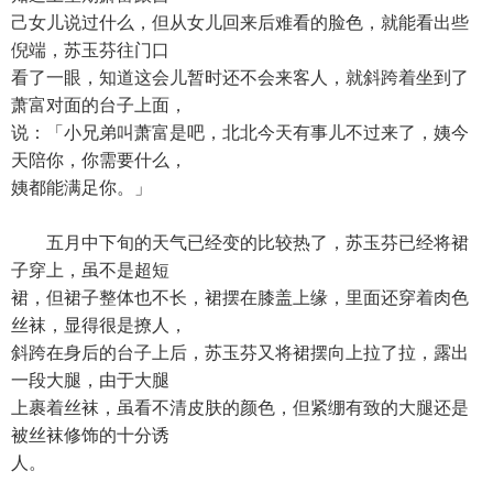
己女儿说过什么，但从女儿回来后难看的脸色，就能看出些
倪端，苏玉芬往门口
看了一眼，知道这会儿暂时还不会来客人，就斜跨着坐到了
萧富对面的台子上面，
说：「小兄弟叫萧富是吧，北北今天有事儿不过来了，姨今
天陪你，你需要什么，
姨都能满足你。」
五月中下旬的天气已经变的比较热了，苏玉芬已经将裙
子穿上，虽不是超短
裙，但裙子整体也不长，裙摆在膝盖上缘，里面还穿着肉色
丝袜，显得很是撩人，
斜跨在身后的台子上后，苏玉芬又将裙摆向上拉了拉，露出
一段大腿，由于大腿
上裹着丝袜，虽看不清皮肤的颜色，但紧绷有致的大腿还是
被丝袜修饰的十分诱
人。