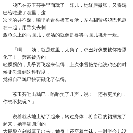
鸡巴在苏玉芬手里面玩了一阵儿，她红唇微张，又将鸡
巴给吃进了嘴里，这
次吃的并不深，嘴里的舌头极其灵活，左右翻转将鸡巴包裹
在一起，用舌尖去刺
激龟头上的马眼儿，灵活的就像是要将马眼儿挑开一般。
「啊……姨，就是这里，太爽了，鸡巴好像要被你给舔
化了！」萧富被弄的
轻飘飘的，几乎要飞起来似得，上次张雪艳给他洗鸡巴的时
候哪刺激到这种程度，
觉得自己鸡巴快要融化了似得。
苏玉芬吐出鸡巴，咯咯笑了几声，说：「还有更美的，
你想不想玩？」
说着就从地上站了起来，转过身体，将自己的裙摆拉了
起来，她丰满圆润的
大屁股立刻就露了出来，她身上还穿着丝袜，一时半会儿没