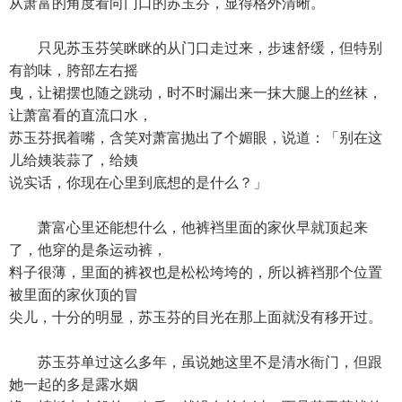
从萧富的角度看向门口的苏玉芬，显得格外清晰。
只见苏玉芬笑眯眯的从门口走过来，步速舒缓，但特别
有韵味，胯部左右摇
曳，让裙摆也随之跳动，时不时漏出来一抹大腿上的丝袜，
让萧富看的直流口水，
苏玉芬抿着嘴，含笑对萧富抛出了个媚眼，说道：「别在这
儿给姨装蒜了，给姨
说实话，你现在心里到底想的是什么？」
萧富心里还能想什么，他裤裆里面的家伙早就顶起来
了，他穿的是条运动裤，
料子很薄，里面的裤衩也是松松垮垮的，所以裤裆那个位置
被里面的家伙顶的冒
尖儿，十分的明显，苏玉芬的目光在那上面就没有移开过。
苏玉芬单过这么多年，虽说她这里不是清水衙门，但跟
她一起的多是露水姻