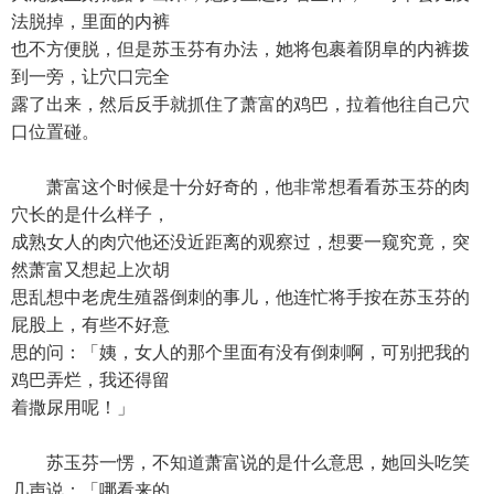
法脱掉，里面的内裤
也不方便脱，但是苏玉芬有办法，她将包裹着阴阜的内裤拨
到一旁，让穴口完全
露了出来，然后反手就抓住了萧富的鸡巴，拉着他往自己穴
口位置碰。
萧富这个时候是十分好奇的，他非常想看看苏玉芬的肉
穴长的是什么样子，
成熟女人的肉穴他还没近距离的观察过，想要一窥究竟，突
然萧富又想起上次胡
思乱想中老虎生殖器倒刺的事儿，他连忙将手按在苏玉芬的
屁股上，有些不好意
思的问：「姨，女人的那个里面有没有倒刺啊，可别把我的
鸡巴弄烂，我还得留
着撒尿用呢！」
苏玉芬一愣，不知道萧富说的是什么意思，她回头吃笑
几声说：「哪看来的