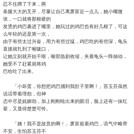
忍不住蹲了下来，两
条腿大大的叉开，尽量让自己离萧富近一点儿，她小嘴微
张，一口就将那根硬的
发烫的鸡巴裹进了嘴里，她玩过的鸡巴也有好几根了，可这
么年轻的还是第一次，
由于有些太过兴奋，用力有些过猛，鸡巴吃的有些深，龟头
直接就扎到了喉咙口，
让她立刻就开始干呕，喉部急剧收缩，夹着龟头一阵抽动，
她受不了赶紧就将鸡
巴给吐了出来。
「小坏蛋，你想把鸡巴捅到我肚子里啊！」苏玉芬虽然
说话带着埋怨，但神
态中尽是妩媚劲，加上刚刚呛出来的眼泪，脸上还有一抹红
晕，又显得楚楚可怜。
「姨！我不是故意的啊！」萧富挺着鸡巴，语气中略带
不安，生怕苏玉芬不