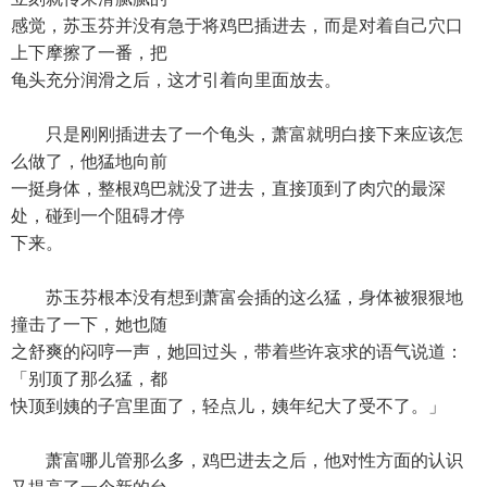
感觉，苏玉芬并没有急于将鸡巴插进去，而是对着自己穴口
上下摩擦了一番，把
龟头充分润滑之后，这才引着向里面放去。
只是刚刚插进去了一个龟头，萧富就明白接下来应该怎
么做了，他猛地向前
一挺身体，整根鸡巴就没了进去，直接顶到了肉穴的最深
处，碰到一个阻碍才停
下来。
苏玉芬根本没有想到萧富会插的这么猛，身体被狠狠地
撞击了一下，她也随
之舒爽的闷哼一声，她回过头，带着些许哀求的语气说道：
「别顶了那么猛，都
快顶到姨的子宫里面了，轻点儿，姨年纪大了受不了。」
萧富哪儿管那么多，鸡巴进去之后，他对性方面的认识