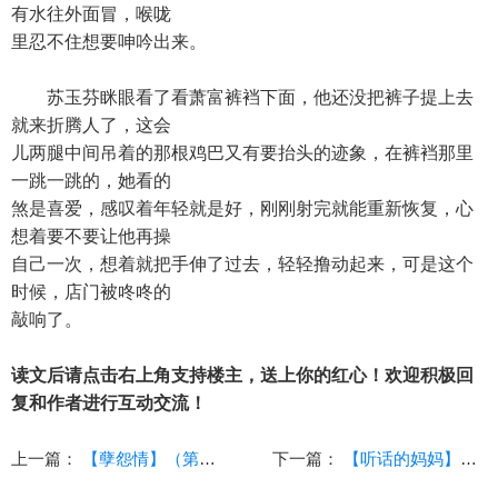
有水往外面冒，喉咙
里忍不住想要呻吟出来。
苏玉芬眯眼看了看萧富裤裆下面，他还没把裤子提上去
就来折腾人了，这会
儿两腿中间吊着的那根鸡巴又有要抬头的迹象，在裤裆那里
一跳一跳的，她看的
煞是喜爱，感叹着年轻就是好，刚刚射完就能重新恢复，心
想着要不要让他再操
自己一次，想着就把手伸了过去，轻轻撸动起来，可是这个
时候，店门被咚咚的
敲响了。
读文后请点击右上角支持楼主，送上你的红心！欢迎积极回
复和作者进行互动交流！
上一篇：
【孽怨情】（第十八章）
下一篇：
【听话的妈妈】（上）