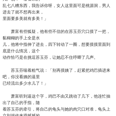
乱七八糟东西，我告诉你呀，女人这里面可是桃源洞，男人
进去了就不想再出来，
里面要多美就有多美！」
萧富有些狐疑，他有些不信的在苏玉芬穴口摸了一把，
黏糊糊的手上全是水
儿，他将中指伸了进去，四下转动了一圈，想要摸摸里面到
底是什么情况，这个
动作恰巧是在挑逗苏玉芬，让她忍不住哼唧了几声。
苏玉芬喘着粗气说：「别再摸姨了，赶紧把鸡巴插进来
吧，你没看姨的逼里
已经流出多少水儿了！」
萧富听到逼这个字，鸡巴不由又跳动了几下，他连忙抽
出了自己的手指，随
着苏玉芬的牵引，将自己的龟头与她的肉穴口对准，龟头上
立刻就传来滑腻腻的