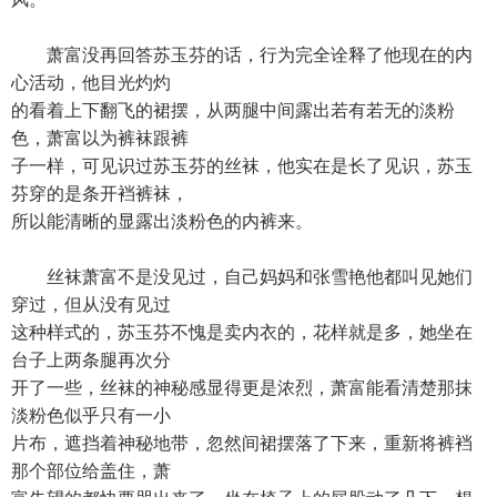
萧富没再回答苏玉芬的话，行为完全诠释了他现在的内
心活动，他目光灼灼
的看着上下翻飞的裙摆，从两腿中间露出若有若无的淡粉
色，萧富以为裤袜跟裤
子一样，可见识过苏玉芬的丝袜，他实在是长了见识，苏玉
芬穿的是条开裆裤袜，
所以能清晰的显露出淡粉色的内裤来。
丝袜萧富不是没见过，自己妈妈和张雪艳他都叫见她们
穿过，但从没有见过
这种样式的，苏玉芬不愧是卖内衣的，花样就是多，她坐在
台子上两条腿再次分
开了一些，丝袜的神秘感显得更是浓烈，萧富能看清楚那抹
淡粉色似乎只有一小
片布，遮挡着神秘地带，忽然间裙摆落了下来，重新将裤裆
那个部位给盖住，萧