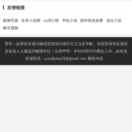
友情链接
新御宅屋
全本小说网
xs排行榜
书包小说
国外情色故事
顶点小说
麻豆视频
警告：如果您未滿18歲或您當地法律許可之法定年齡、或是對情色反感或
是衛道人士建議您離開本站！法律声明：本站内容均为网友上传，如有侵
权请联系：
yundtjoey24@gmail.com
删除内容。