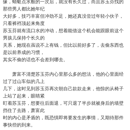
缘，蜻蜓点水般的一次后，就没有长久过，而且苏玉芬找的
那些男人都比她年纪
大好多，技巧丰富但冲劲不足，她还真没尝过年轻小伙子，
只看裤裆顶起来角度
苏玉芬就有流口水的冲动，想着能借这个机会能跟眼前这个
男孩儿保持个长久的
关系，她现在虽说不上有钱，但比以前好多了，去偷东西也
是以前养成的习惯，
其实不偷的话也不会差到哪去。
萧富不清楚苏玉芬内心里那么多的想法，他的心里面经
过了过山车似的几上
几下，这时见到苏玉芬再次朝自己款款走来，他惊的从椅子
上站了起来，眼睛紧
盯着苏玉芬，想要往后面退，可只退了半步就被身后的墙壁
挡住了去路，萧富此
时的内心是矛盾的，既恐惧即将要发生的事情，又期待那件
事快些的到来。