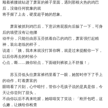
顺着裤腰就钻进了萧富的裤子里面，遇到那根火热的鸡巴
后，没做任何犹豫的就
将手握了上去，硬度超乎她的想象。
萧富被抓到鸡巴后，下意识将屁股向后躲了一下，可身
后的墙壁没有让他挪
动半分，只能任由苏玉芬抓着自己的鸡巴，萧富强打起精
神，装出老练的样子，
说道：「姨，我本来就没打算你啊，就是过来提醒你一下，
以后你再去的时候小
心点，嘶……姨你轻点，下面碰到裤衩上不舒服！」
苏玉芬低头往萧富裤裆里看了一眼，她暂时停下了手上
的动作，盯着萧富的
眼睛看了片刻，心中暗忖，管你小毛孩子说的是真是假，今
天让你尝到了甜头，
不由你以后不再来吃腥，她嘻嘻笑了笑说：「刚开包吧，这
么嫩，让姨给你检查