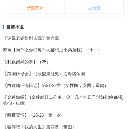
禁漫天堂
51动漫
最新小说
【迷晕老婆给别人玩】第六章
蜜色【为什么你们每个人都想上小弟弟我】（十一）
【我跟妈妈的事】（25）
【跨国奸母会】（欧盟淫乱史）之母猪帝国
【白玫瑰忏悔日记】第31-32章（女性向，女同，重肉）
【金莲媚缘】 (金莲武轩二公主，你们几个把日子过好比啥都强)
第48～68章
【暗夜暖情】（25-26）第一次
【破碎吧！我的人生】第四章（带图）