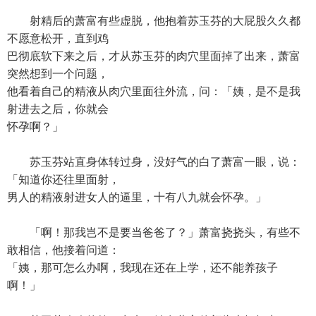
射精后的萧富有些虚脱，他抱着苏玉芬的大屁股久久都
不愿意松开，直到鸡
巴彻底软下来之后，才从苏玉芬的肉穴里面掉了出来，萧富
突然想到一个问题，
他看着自己的精液从肉穴里面往外流，问：「姨，是不是我
射进去之后，你就会
怀孕啊？」
苏玉芬站直身体转过身，没好气的白了萧富一眼，说：
「知道你还往里面射，
男人的精液射进女人的逼里，十有八九就会怀孕。」
「啊！那我岂不是要当爸爸了？」萧富挠挠头，有些不
敢相信，他接着问道：
「姨，那可怎么办啊，我现在还在上学，还不能养孩子
啊！」