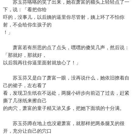
苏玉芬咯咯的笑了出来，她在萧富的额头上轻轻点了一
下，说：「看把你给
吓的，没事儿，以后姨的逼里你尽管射，姨上环了不怕你
射，不会给你生孩子的
！」
萧富若有所思的点了点头，嘿嘿的傻笑几声，然后说：
「那就好，那就好，
以后我再往你逼里面射就放心了！」
苏玉芬又是白了萧富一眼，没再说什么，她依旧撩着自
己的裙子，左右看了
看，发现卫生纸在不远处，两腿小碎步向前迈了过去，赶紧
撕了几张纸来擦自己
的肉穴，萧富的童子精又浓又多，把她下面填的十分满。
苏玉芬蹲在地上也没避萧富，就那样把两条腿叉的很
开，充分让自己的穴口