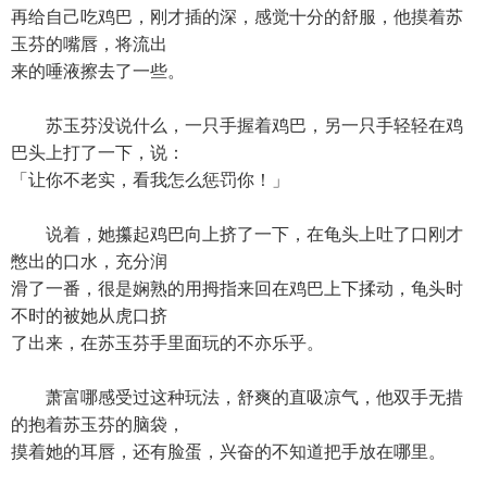
再给自己吃鸡巴，刚才插的深，感觉十分的舒服，他摸着苏
玉芬的嘴唇，将流出
来的唾液擦去了一些。
苏玉芬没说什么，一只手握着鸡巴，另一只手轻轻在鸡
巴头上打了一下，说：
「让你不老实，看我怎么惩罚你！」
说着，她攥起鸡巴向上挤了一下，在龟头上吐了口刚才
憋出的口水，充分润
滑了一番，很是娴熟的用拇指来回在鸡巴上下揉动，龟头时
不时的被她从虎口挤
了出来，在苏玉芬手里面玩的不亦乐乎。
萧富哪感受过这种玩法，舒爽的直吸凉气，他双手无措
的抱着苏玉芬的脑袋，
摸着她的耳唇，还有脸蛋，兴奋的不知道把手放在哪里。