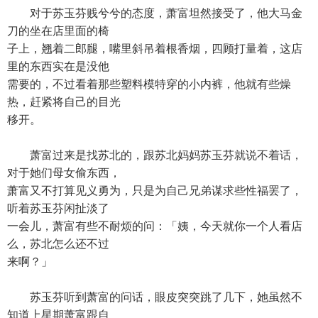
对于苏玉芬贱兮兮的态度，萧富坦然接受了，他大马金
刀的坐在店里面的椅
子上，翘着二郎腿，嘴里斜吊着根香烟，四顾打量着，这店
里的东西实在是没他
需要的，不过看着那些塑料模特穿的小内裤，他就有些燥
热，赶紧将自己的目光
移开。
萧富过来是找苏北的，跟苏北妈妈苏玉芬就说不着话，
对于她们母女偷东西，
萧富又不打算见义勇为，只是为自己兄弟谋求些性福罢了，
听着苏玉芬闲扯淡了
一会儿，萧富有些不耐烦的问：「姨，今天就你一个人看店
么，苏北怎么还不过
来啊？」
苏玉芬听到萧富的问话，眼皮突突跳了几下，她虽然不
知道上星期萧富跟自