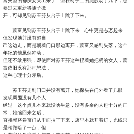
富失望的都快要哭出来了，坐在椅子上的屁股动了几下，想
要过去重新将裙子掀
开，可却见到苏玉芬从台子上跳了下来。
萧富见到苏玉芬从台子上跳下来，心中更是忐忑起来，
但发现她并没有超自
己这边走，而是朝着门口那边离开，萧富又感到失落，这个
年纪的他虽然冲动，
但还不敢用强，即使面对苏玉芬这种捏着她把柄的女人，萧
富依旧没有那种想法，
这种心理十分矛盾。
苏玉芬走到门口并没有离开，她探头在门外看了几眼，
发现周围没有几个人
经过，这个点儿本来就没啥生意，没有多余的人也十分的正
常，她缩回来之后，
直接就将卷帘门从里面拉了下来，店里本就开着灯，光线只
是稍微暗了一点，但