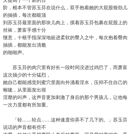
又提高了一个新的台
阶，根本不管苏玉芬在说什么，双手抱着她的大屁股狠劲儿
的抽插，每次都能顶
到苏玉芬最里面的那块儿肉上，摸着苏玉芬包裹在屁股上的
丝袜，萧富手感十分
惬意，十根手指深深地嵌进柔软的臀入之中，每次抱着臀肉
抽插，都能发出清脆
的啪啪声。
苏玉芬的肉穴里有好长一段时间没进过鸡巴了，而萧富
这次抽少的十分猛烈，
她自己都能感觉到蜜穴里面向外涌着淫水，压抑不住自己的
喉咙，从里面发出很
淫靡的叫声，这声音更加刺激了身后的那个男孩儿，让他每
一次力度都有所加重。
「轻……轻点……这种速度你弄不了几下的。」苏玉芬
说话的声音都有些不