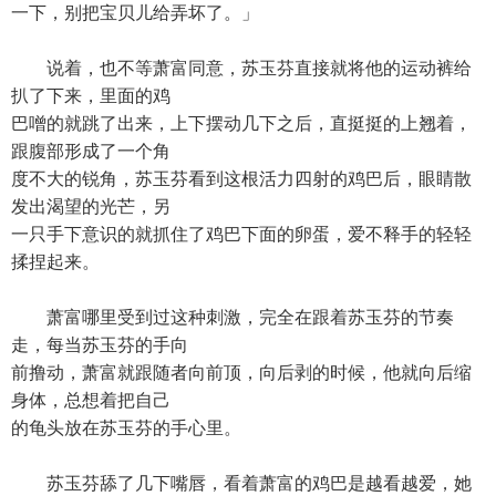
一下，别把宝贝儿给弄坏了。」
说着，也不等萧富同意，苏玉芬直接就将他的运动裤给
扒了下来，里面的鸡
巴噌的就跳了出来，上下摆动几下之后，直挺挺的上翘着，
跟腹部形成了一个角
度不大的锐角，苏玉芬看到这根活力四射的鸡巴后，眼睛散
发出渴望的光芒，另
一只手下意识的就抓住了鸡巴下面的卵蛋，爱不释手的轻轻
揉捏起来。
萧富哪里受到过这种刺激，完全在跟着苏玉芬的节奏
走，每当苏玉芬的手向
前撸动，萧富就跟随者向前顶，向后剥的时候，他就向后缩
身体，总想着把自己
的龟头放在苏玉芬的手心里。
苏玉芬舔了几下嘴唇，看着萧富的鸡巴是越看越爱，她