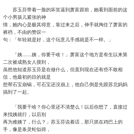
苏玉芬带着一脸的坏笑逼到萧富跟前，她看到面前的这
个小男孩儿紧张的神
情，她内心是极其得意，靠过来之后，伸手就掏住了萧富的
裤裆，不由的赞叹一
句：「年轻就是好，这个玩意儿手感就是不一样。」
「姨……姨，你要干啥！」萧富这个地方是有生以来第
二次被成熟女人摸到，
虽然他知道苏玉芬是在做什么，但直到现在还有些不敢相
信，他最初的目的就是
想帮石宝崩锅，可石宝还没崩上，他自己倒是先跟苏北妈妈
搞到了一起。
「我要干啥？你心里还不清楚么！以后你想了，直接过
来找姨就行，以后别
再为难姨了，行么？」苏玉芬说着话，那只抓在鸡巴上的
手，像是条灵蛇似得，