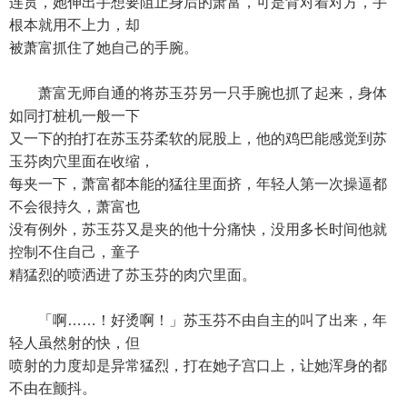
连贯，她伸出手想要阻止身后的萧富，可是背对着对方，手
根本就用不上力，却
被萧富抓住了她自己的手腕。
萧富无师自通的将苏玉芬另一只手腕也抓了起来，身体
如同打桩机一般一下
又一下的拍打在苏玉芬柔软的屁股上，他的鸡巴能感觉到苏
玉芬肉穴里面在收缩，
每夹一下，萧富都本能的猛往里面挤，年轻人第一次操逼都
不会很持久，萧富也
没有例外，苏玉芬又是夹的他十分痛快，没用多长时间他就
控制不住自己，童子
精猛烈的喷洒进了苏玉芬的肉穴里面。
「啊……！好烫啊！」苏玉芬不由自主的叫了出来，年
轻人虽然射的快，但
喷射的力度却是异常猛烈，打在她子宫口上，让她浑身的都
不由在颤抖。