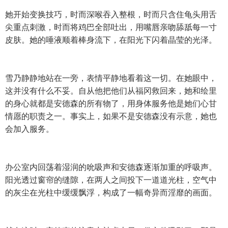
她开始变换技巧，时而深喉吞入整根，时而只含住龟头用舌
尖重点刺激，时而将鸡巴全部吐出，用嘴唇亲吻舔舐每一寸
皮肤。她的唾液顺着棒身流下，在阳光下闪着晶莹的光泽。
雪乃静静地站在一旁，表情平静地看着这一切。在她眼中，
这并没有什么不妥。自从他把他们从福冈救回来，她和绘里
的身心就都是安德森的所有物了，用身体服务他是她们心甘
情愿的职责之一。事实上，如果不是安德森没有示意，她也
会加入服务。
办公室内回荡着湿润的吮吸声和安德森逐渐加重的呼吸声。
阳光透过窗帘的缝隙，在两人之间投下一道道光柱，空气中
的灰尘在光柱中缓缓飘浮，构成了一幅奇异而淫靡的画面。