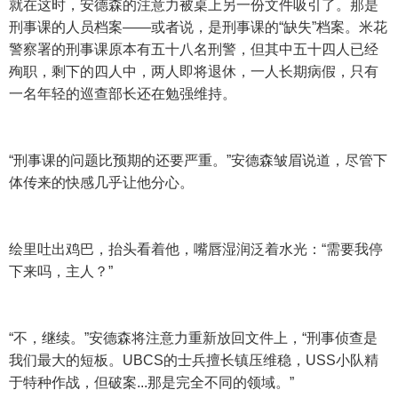
就在这时，安德森的注意力被桌上另一份文件吸引了。那是
刑事课的人员档案——或者说，是刑事课的“缺失”档案。米花
警察署的刑事课原本有五十八名刑警，但其中五十四人已经
殉职，剩下的四人中，两人即将退休，一人长期病假，只有
一名年轻的巡查部长还在勉强维持。
“刑事课的问题比预期的还要严重。”安德森皱眉说道，尽管下
体传来的快感几乎让他分心。
绘里吐出鸡巴，抬头看着他，嘴唇湿润泛着水光：“需要我停
下来吗，主人？”
“不，继续。”安德森将注意力重新放回文件上，“刑事侦查是
我们最大的短板。UBCS的士兵擅长镇压维稳，USS小队精
于特种作战，但破案...那是完全不同的领域。”