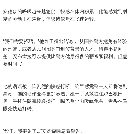
安德森的呼吸越来越急促，快感在体内积累。他能感觉到射
精的冲动正在逼近，但思绪依然在飞速运转。
“我们需要招聘。”他终于得出结论，“从国外警方挖角有经验
的刑警，或者从民间招募有刑侦背景的人才。待遇不是问
题，安布雷拉可以提供比警方优厚得多的薪资和福利。但需
要时间...”
他的话语被一阵剧烈的快感打断。绘里感觉到主人即将达到
高潮，她的动作变得更加激烈。她一手紧紧握住鸡巴根部，
另一手托住阴囊轻轻揉捏，嘴巴则全力吸吮龟头，舌头在马
眼处快速打转。
“绘里...我要射了...”安德森喘息着警告。