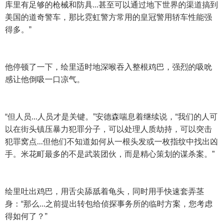
库里有足够的枪械和防具...甚至可以通过地下世界的渠道搞到
美国的道奇警车，那比霓虹警方常用的皇冠警用轿车性能强
得多。”
他停顿了一下，绘里适时地深喉吞入整根鸡巴，强烈的吸吮
感让他倒吸一口凉气。
“但人员...人员才是关键。”安德森喘息着继续说，“我们的人可
以在街头镇压暴力犯罪分子，可以处理人质劫持，可以突击
犯罪窝点...但他们不知道如何从一根头发或一枚指纹中找出凶
手。米花町最多的不是武装团伙，而是精心策划的谋杀案。”
绘里吐出鸡巴，用舌尖舔舐着龟头，同时用手快速套弄茎
身：“那么...之前提出转包给侦探事务所的临时方案，您考虑
得如何了？”