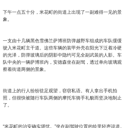
下午一点五十分，米花町的街道上出现了一副难得一见的景
象。
一支由十几辆黑色雪佛兰萨博班防弹越野车组成的车队缓缓
驶入米花町主干道。这些车辆的装甲外壳在阳光下泛着冷硬
的光泽，防弹玻璃后的阴影中隐约可见全副武装的人影。车
队中央的一辆萨博班内，安德森坐在副驾，透过单向玻璃观
察着街道两侧的景象。
街道上的行人纷纷驻足观望，窃窃私语。有人拿出手机拍
照，但很快被随行车队两侧的摩托车骑手礼貌而坚决地制止
了。
“米花町的治安确实堪忧。”坐在副驾驶位置的绘里轻声说道。