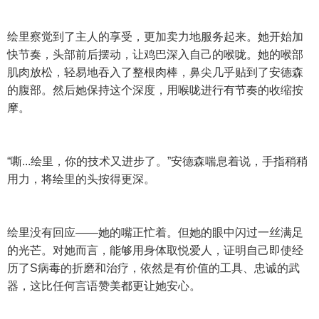
绘里察觉到了主人的享受，更加卖力地服务起来。她开始加
快节奏，头部前后摆动，让鸡巴深入自己的喉咙。她的喉部
肌肉放松，轻易地吞入了整根肉棒，鼻尖几乎贴到了安德森
的腹部。然后她保持这个深度，用喉咙进行有节奏的收缩按
摩。
“嘶...绘里，你的技术又进步了。”安德森喘息着说，手指稍稍
用力，将绘里的头按得更深。
绘里没有回应——她的嘴正忙着。但她的眼中闪过一丝满足
的光芒。对她而言，能够用身体取悦爱人，证明自己即使经
历了S病毒的折磨和治疗，依然是有价值的工具、忠诚的武
器，这比任何言语赞美都更让她安心。