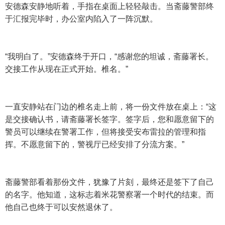
安德森安静地听着，手指在桌面上轻轻敲击。当斋藤警部终
于汇报完毕时，办公室内陷入了一阵沉默。
“我明白了。”安德森终于开口，“感谢您的坦诚，斋藤署长。
交接工作从现在正式开始。椎名。”
一直安静站在门边的椎名走上前，将一份文件放在桌上：“这
是交接确认书，请斋藤署长签字。签字后，您和愿意留下的
警员可以继续在警署工作，但将接受安布雷拉的管理和指
挥。不愿意留下的，警视厅已经安排了分流方案。”
斋藤警部看着那份文件，犹豫了片刻，最终还是签下了自己
的名字。他知道，这标志着米花警察署一个时代的结束。而
他自己也终于可以安然退休了。