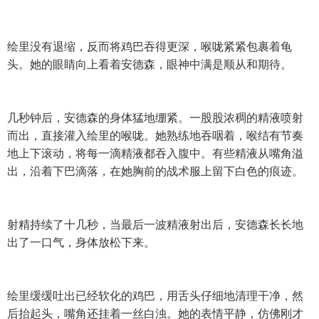
绘里没有退缩，反而将鸡巴吞得更深，喉咙紧紧包裹着龟
头。她的眼睛向上看着安德森，眼神中满是顺从和期待。
几秒钟后，安德森的身体猛地绷紧。一股股浓稠的精液喷射
而出，直接灌入绘里的喉咙。她熟练地吞咽着，喉结有节奏
地上下滚动，将每一滴精液都吞入腹中。有些精液从嘴角溢
出，沿着下巴滴落，在她胸前的战术服上留下白色的痕迹。
射精持续了十几秒，当最后一波精液射出后，安德森长长地
出了一口气，身体放松下来。
绘里缓缓吐出已经软化的鸡巴，用舌头仔细地清理干净，然
后抬起头，嘴角还挂着一丝白浊。她的表情平静，仿佛刚才