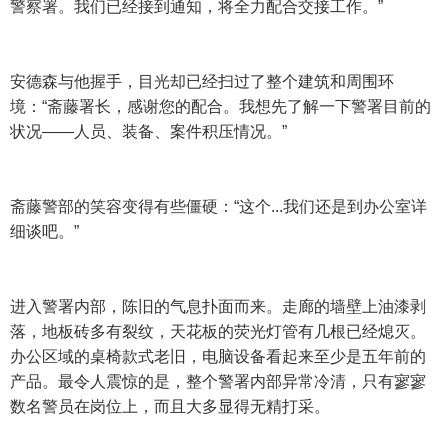
警察署。我们已经接到通知，将全力配合交接工作。”
安德森与他握手，目光却已经扫过了整个建筑和周围环
境：“斋藤署长，感谢您的配合。我想先了解一下警署目前的
状况——人员、装备、案件积压情况。”
斋藤警部的笑容变得有些僵硬：“这个...我们还是到办公室详
细谈吧。”
进入警署内部，陈旧的气息扑面而来。走廊的墙壁上油漆剥
落，地板砖多有裂纹，天花板的荧光灯管有几根已经熄灭。
办公区域的桌椅款式老旧，电脑设备看起来至少是五年前的
产品。最令人震惊的是，整个警署内部异常冷清，只有寥寥
数名警员在岗位上，而且大多显得无精打采。