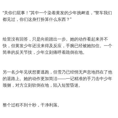
“关你们屁事！”其中一个染着黄发的少年挑衅道，“警车我们
都见过，你们这身打扮算什么东西？”
绘里没有回答，只是向前踏出一步。她的动作看起来并不
快，但黄发少年还没来得及反应，手腕已经被她扣住。一个
简单的反关节技，少年立刻痛呼着跪倒在地。
另一名少年见状想要逃跑，但雪乃已经悄无声息地挡在了他
的退路上。她的动作更加简洁——一记精准的手刀击中少年
颈侧，对方立刻软倒在地，陷入短暂昏迷。
整个过程不到十秒，干净利落。