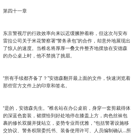
第四十一章
东京警视厅的行政效率向来以迟缓臃肿着称，但这次与安布
雷拉公司关于米花警察署“警务承包”的合作，却意外地展现出
了惊人的速度。当椎名将厚厚一叠文件整齐地摆放在安德森
的办公桌上时，他不禁挑了挑眉。
“所有手续都齐备了？”安德森翻开最上面的文件，快速浏览着
那些官方文件上的印章和签名。
“是的，安德森先生。”椎名站在办公桌前，身穿一套剪裁得体
的深蓝色套装，裙摆恰到好处地停在膝盖上方，肉色丝袜包
裹的修长双腿并拢站立，姿势专业而优雅，“包括警署设施移
交协议、警务权限委托书、装备使用许可、人员编制确认...所