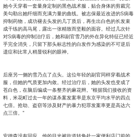
她今天穿着一套量身定制的黑色战术服，贴合身体的剪裁完
美勾勒出她纤细而充满力量的曲线。被志保最近改进的S病毒
抑制药物，成功褪去头发的几丁质后，再生出白色的长发束
成干练的高马尾，露出一张精致而坚毅的面容。经过几次针
对S病毒的抑制治疗后，她和副官雪乃的外在异化特征已经近
乎完全消失，只留下那头标志性的白发作为感染的不可逆后
遗症和比常人稍显锐利的眼神。
后座另一侧的雪乃点了点头。这位年轻的副官同样穿着战术
服，但她的气质更加内敛。经过治疗后，她的头发也变成了
苍白色，在脑后编成一条整齐的麻花辫。“根据我们接收的资
料，米花町过去一年的谋杀案发案率是东京平均水平的四点
七倍。抢劫、盗窃等涉及财产的暴力犯罪发案率更是高达六
点三倍。”
安德森没有回应，他的目光被街道转角处一家便利店门前的