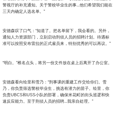
警视厅的补充通知。关于警校毕业生的事...他们希望我们能在
三天内确定人选名单。”
安德森叹了口气：“知道了。把名单留下，我会看的。另外，
通知人力资源部门，立刻启动刑侦人员的招聘计划。待遇标
准可以按照安布雷拉的正式雇员来，特别优秀的可以再议。”
“明白。”椎名点头，将另一份文件放在桌上后离开了办公室。
安德森看向绘里和雪乃：“刑事课的重建工作交给你们。雪
乃，你负责筛选警校毕业生，挑选有潜力的苗子。绘里，你
负责UBCS和USS小队的部署，确保米花町的街头巡逻和快
速反应能力。至于刑侦人员的招聘...我亲自处理。”