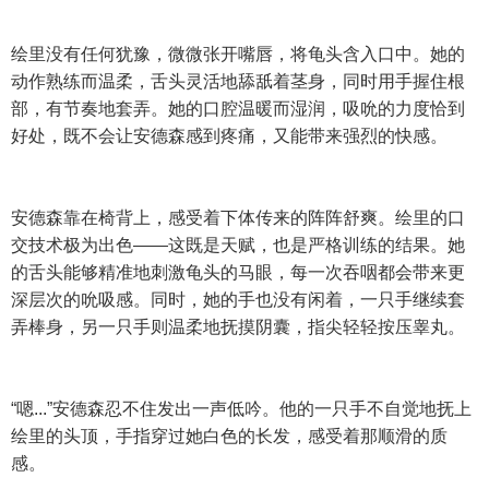
绘里没有任何犹豫，微微张开嘴唇，将龟头含入口中。她的
动作熟练而温柔，舌头灵活地舔舐着茎身，同时用手握住根
部，有节奏地套弄。她的口腔温暖而湿润，吸吮的力度恰到
好处，既不会让安德森感到疼痛，又能带来强烈的快感。
安德森靠在椅背上，感受着下体传来的阵阵舒爽。绘里的口
交技术极为出色——这既是天赋，也是严格训练的结果。她
的舌头能够精准地刺激龟头的马眼，每一次吞咽都会带来更
深层次的吮吸感。同时，她的手也没有闲着，一只手继续套
弄棒身，另一只手则温柔地抚摸阴囊，指尖轻轻按压睾丸。
“嗯...”安德森忍不住发出一声低吟。他的一只手不自觉地抚上
绘里的头顶，手指穿过她白色的长发，感受着那顺滑的质
感。