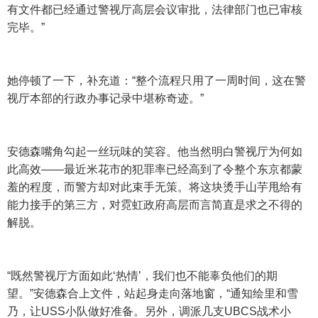
有文件都已经通过警视厅高层会议审批，法律部门也已审核
完毕。”
她停顿了一下，补充道：“整个流程只用了一周时间，这在警
视厅本部的行政办事记录中堪称奇迹。”
安德森嘴角勾起一丝玩味的笑容。他当然明白警视厅为何如
此高效——最近米花市的犯罪率已经高到了令整个东京都蒙
羞的程度，而警方却对此束手无策。将这块烫手山芋甩给有
能力接手的第三方，对霓虹政府高层而言简直是求之不得的
解脱。
“既然警视厅方面如此‘热情’，我们也不能辜负他们的期
望。”安德森合上文件，站起身走向落地窗，“通知绘里和雪
乃，让USS小队做好准备。另外，调派几支UBCS战术小