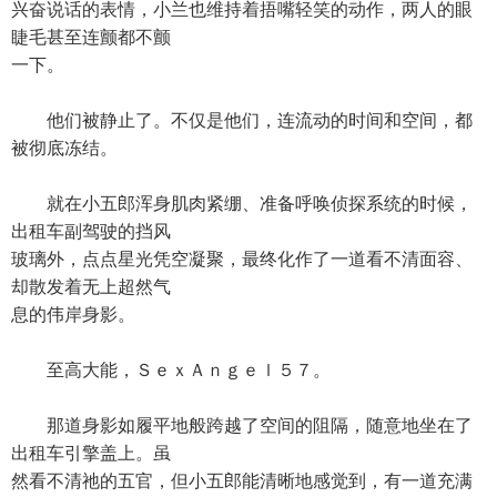
兴奋说话的表情，小兰也维持着捂嘴轻笑的动作，两人的眼
睫毛甚至连颤都不颤
一下。
他们被静止了。不仅是他们，连流动的时间和空间，都
被彻底冻结。
就在小五郎浑身肌肉紧绷、准备呼唤侦探系统的时候，
出租车副驾驶的挡风
玻璃外，点点星光凭空凝聚，最终化作了一道看不清面容、
却散发着无上超然气
息的伟岸身影。
至高大能，ＳｅｘＡｎｇｅｌ５７。
那道身影如履平地般跨越了空间的阻隔，随意地坐在了
出租车引擎盖上。虽
然看不清祂的五官，但小五郎能清晰地感觉到，有一道充满