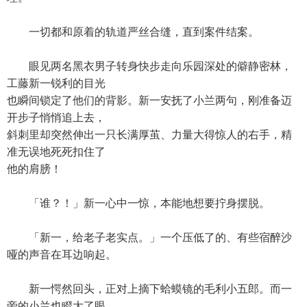
一切都和原着的轨道严丝合缝，直到案件结案。
眼见两名黑衣男子转身快步走向乐园深处的僻静密林，
工藤新一锐利的目光
也瞬间锁定了他们的背影。新一安抚了小兰两句，刚准备迈
开步子悄悄追上去，
斜刺里却突然伸出一只长满厚茧、力量大得惊人的右手，精
准无误地死死扣住了
他的肩膀！
「谁？！」新一心中一惊，本能地想要拧身摆脱。
「新一，给老子老实点。」一个压低了的、有些宿醉沙
哑的声音在耳边响起。
新一愕然回头，正对上摘下蛤蟆镜的毛利小五郎。而一
旁的小兰也瞪大了眼