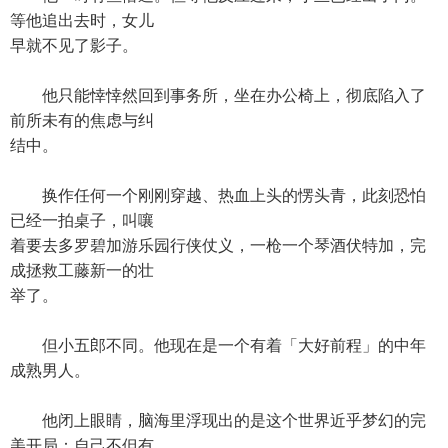
等他追出去时，女儿
早就不见了影子。
他只能悻悻然回到事务所，坐在办公椅上，彻底陷入了
前所未有的焦虑与纠
结中。
换作任何一个刚刚穿越、热血上头的愣头青，此刻恐怕
已经一拍桌子，叫嚷
着要去多罗碧加游乐园行侠仗义，一枪一个琴酒伏特加，完
成拯救工藤新一的壮
举了。
但小五郎不同。他现在是一个有着「大好前程」的中年
成熟男人。
他闭上眼睛，脑海里浮现出的是这个世界近乎梦幻的完
美开局：自己不但有