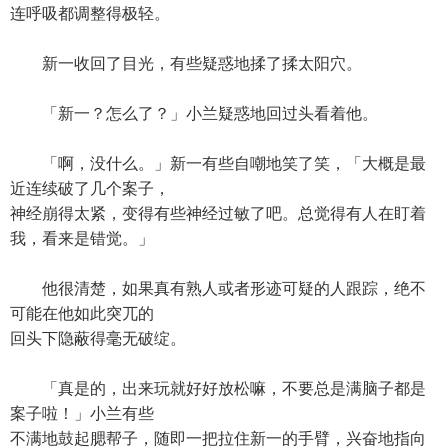
连呼吸都调整得极轻。
新一收回了目光，有些疑惑地揉了揉太阳穴。
「新一？怎么了？」小兰疑惑地回过头看着他。
「啊，没什么。」新一有些自嘲地笑了笑，「大概是最
近连续破了几个案子，
神经崩得太紧，变得有些神经过敏了吧。总觉得有人在盯着
我，看来是错觉。」
他很清楚，如果真有熟人或者形迹可疑的人跟踪，绝不
可能在他如此突兀的
回头下隐蔽得毫无破绽。
「真是的，出来玩就好好放松嘛，不要总是满脑子都是
案子啦！」小兰有些
不满地鼓起腮帮子，随即一把拉住新一的手臂，兴奋地指向