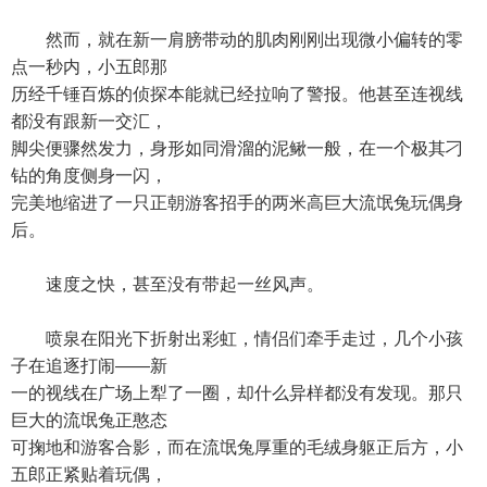
然而，就在新一肩膀带动的肌肉刚刚出现微小偏转的零
点一秒内，小五郎那
历经千锤百炼的侦探本能就已经拉响了警报。他甚至连视线
都没有跟新一交汇，
脚尖便骤然发力，身形如同滑溜的泥鳅一般，在一个极其刁
钻的角度侧身一闪，
完美地缩进了一只正朝游客招手的两米高巨大流氓兔玩偶身
后。
速度之快，甚至没有带起一丝风声。
喷泉在阳光下折射出彩虹，情侣们牵手走过，几个小孩
子在追逐打闹——新
一的视线在广场上犁了一圈，却什么异样都没有发现。那只
巨大的流氓兔正憨态
可掬地和游客合影，而在流氓兔厚重的毛绒身躯正后方，小
五郎正紧贴着玩偶，