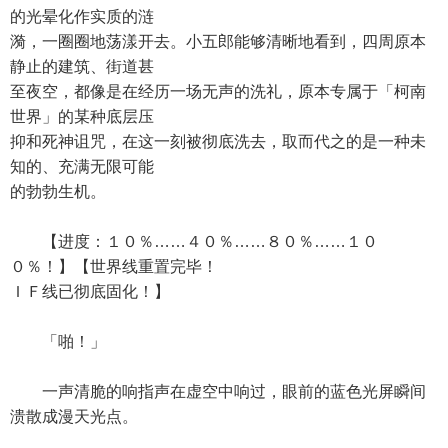
的光晕化作实质的涟
漪，一圈圈地荡漾开去。小五郎能够清晰地看到，四周原本
静止的建筑、街道甚
至夜空，都像是在经历一场无声的洗礼，原本专属于「柯南
世界」的某种底层压
抑和死神诅咒，在这一刻被彻底洗去，取而代之的是一种未
知的、充满无限可能
的勃勃生机。
【进度：１０％……４０％……８０％……１０
０％！】【世界线重置完毕！
ＩＦ线已彻底固化！】
「啪！」
一声清脆的响指声在虚空中响过，眼前的蓝色光屏瞬间
溃散成漫天光点。