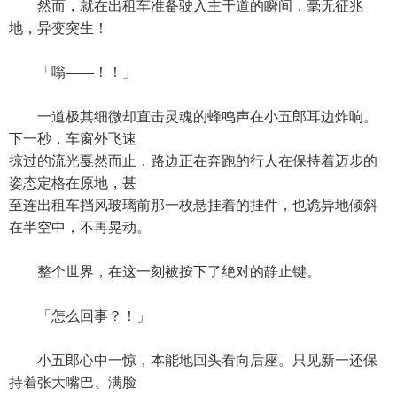
然而，就在出租车准备驶入主干道的瞬间，毫无征兆
地，异变突生！
「嗡——！！」
一道极其细微却直击灵魂的蜂鸣声在小五郎耳边炸响。
下一秒，车窗外飞速
掠过的流光戛然而止，路边正在奔跑的行人在保持着迈步的
姿态定格在原地，甚
至连出租车挡风玻璃前那一枚悬挂着的挂件，也诡异地倾斜
在半空中，不再晃动。
整个世界，在这一刻被按下了绝对的静止键。
「怎么回事？！」
小五郎心中一惊，本能地回头看向后座。只见新一还保
持着张大嘴巴、满脸