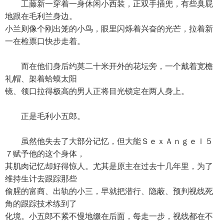
工藤新一穿着一身休闲小西装，正双手插兜，有些臭屁
地跟在毛利兰身边。
小兰则像个刚出笼的小鸟，眼里闪烁着兴奋的光芒，拉着新
一在检票口快步走着。
而在他们身后约莫二十米开外的花坛旁，一个戴着宽檐
礼帽、架着蛤蟆太阳
镜、领口拉得极高的男人正将目光锁定在两人身上。
正是毛利小五郎。
虽然他失去了大部分记忆，但大能ＳｅｘＡｎｇｅｌ５
７赋予他的这个身体，
其肌肉记忆却好得惊人。尤其是原主在过去十几年里，为了
维持生计去跟踪那些
偷腥的富商、出轨的小三，早就把潜行、隐蔽、预判视线死
角的跟踪技术练到了
化境。小五郎不紧不慢地缀在后面，每走一步，视线都在不