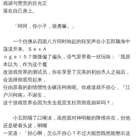
戏谑与赞赏的目光正
落在自己身上。
「呵呵，你小子，很勇嘛。」
一个仿佛从四面八方同时响起的轻笑声在小五郎脑海中
荡漾开来。ＳｅｘＡ
ｎｇｅｌ５７微微偏了偏头，语气里带着一丝玩味：「我原
本以为，作为这个魔
改游戏世界的测试员，你在享受了完美的初始齐人之福后，
会选择彻底苟起来，
任由原着的剧情惯性去碾压柯南呢。你难道就不担心，『江
户川柯南』不诞生，
这个游戏世界会因为失去底层支柱而彻底崩坏吗？」
小五郎咽了口唾沫，虽然面对神明般的降维存在，但他
还是硬着头皮，咧嘴
一笑道：「担心啊，怎么不担心？不过大能您既然能整出这