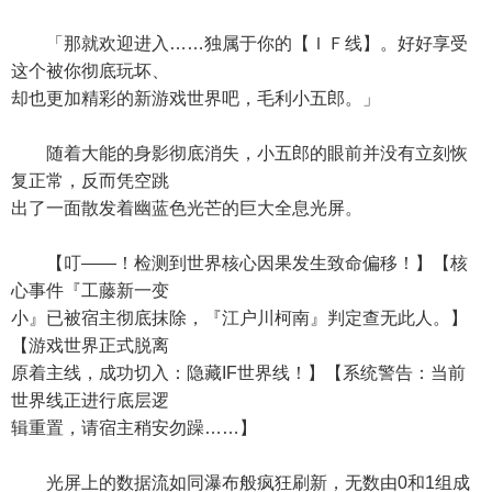
「那就欢迎进入……独属于你的【ＩＦ线】。好好享受
这个被你彻底玩坏、
却也更加精彩的新游戏世界吧，毛利小五郎。」
随着大能的身影彻底消失，小五郎的眼前并没有立刻恢
复正常，反而凭空跳
出了一面散发着幽蓝色光芒的巨大全息光屏。
【叮——！检测到世界核心因果发生致命偏移！】【核
心事件『工藤新一变
小』已被宿主彻底抹除，『江户川柯南』判定查无此人。】
【游戏世界正式脱离
原着主线，成功切入：隐藏IF世界线！】【系统警告：当前
世界线正进行底层逻
辑重置，请宿主稍安勿躁……】
光屏上的数据流如同瀑布般疯狂刷新，无数由0和1组成