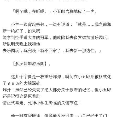
「啊？哦，在听呢。」小五郎含糊地应了一声。
小兰一边背起书包，一边有说道：「就是……我之前和
新一约好了，如果我
能拿到空手道大赛的冠军，他就陪我去多罗碧加游乐园玩。
所以明天晚上我和他
去乐园玩，玩完晚上就不回家了，我去新一那边住。」
【多罗碧加游乐园】。
这几个字像是一枚重磅炸弹，瞬间在小五郎那被格式化
了９９％的大脑深处
炸开！虽然已经失去了绝大部分关于原着的记忆，但小五郎
还是记得这是原着剧
情正式暴走、死神小学生降临的关键节点！
他一时有些懵逼。但等他反应过来，小兰已经出了门。