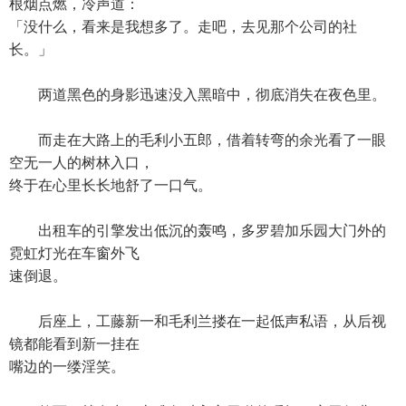
根烟点燃，冷声道：
「没什么，看来是我想多了。走吧，去见那个公司的社
长。」
两道黑色的身影迅速没入黑暗中，彻底消失在夜色里。
而走在大路上的毛利小五郎，借着转弯的余光看了一眼
空无一人的树林入口，
终于在心里长长地舒了一口气。
出租车的引擎发出低沉的轰鸣，多罗碧加乐园大门外的
霓虹灯光在车窗外飞
速倒退。
后座上，工藤新一和毛利兰搂在一起低声私语，从后视
镜都能看到新一挂在
嘴边的一缕淫笑。