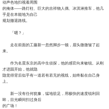
动声色地扫视着周围
的掩体——路灯柱、巨大的吉祥物人偶、冰淇淋推车，他几
乎是在本能地为自己
规划撤退路线。
「嗯？」
走在前面的工藤新一忽然脚步一顿，眉头微微皱了起
来。
作为名震东京的高中生侦探，他的感官向来敏锐。从刚
才进园开始，他就隐
隐觉得背后似乎有一道若有若无的视线，始终黏在自己身
上。
新一没有任何犹豫，猛地驻足，用极快的速度锐利回
眸，目光瞬间扫过身后
的广场！