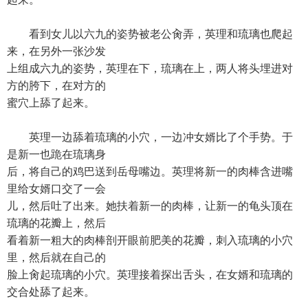
看到女儿以六九的姿势被老公肏弄，英理和琉璃也爬起
来，在另外一张沙发
上组成六九的姿势，英理在下，琉璃在上，两人将头埋进对
方的胯下，在对方的
蜜穴上舔了起来。
英理一边舔着琉璃的小穴，一边冲女婿比了个手势。于
是新一也跪在琉璃身
后，将自己的鸡巴送到岳母嘴边。英理将新一的肉棒含进嘴
里给女婿口交了一会
儿，然后吐了出来。她扶着新一的肉棒，让新一的龟头顶在
琉璃的花瓣上，然后
看着新一粗大的肉棒剖开眼前肥美的花瓣，刺入琉璃的小穴
里，然后就在自己的
脸上肏起琉璃的小穴。英理接着探出舌头，在女婿和琉璃的
交合处舔了起来。