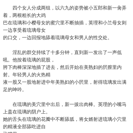
四个女人分成两组，以六九的姿势被小五郎和新一肏弄
着，两根粗长的大鸡
巴在琉璃和小樱母女的蜜穴里不断抽插，英理和小兰母女则
一边享受着琉璃母女
的口交，一边回报地舔着琉璃母女和男人的性交处。
淫乱的群交持续了十多分钟，直到新一发出了一声低
吼。他按着琉璃的屁股，
胯下肉棒深深地插了进去，然后开始在美熟妇的屄膣里内
射。年轻男人的火热精
液一股又一股地射进中年美熟妇的小屄里，射得琉璃发出满
足的呻吟。
在琉璃的美穴里中出后，新一拔出肉棒。英理的小嘴马
上盖在琉璃的阴户上。
她的舌头在琉璃的花瓣中不断舔舐，将女婿射进琉璃小穴里
的精液全部舔吃进自