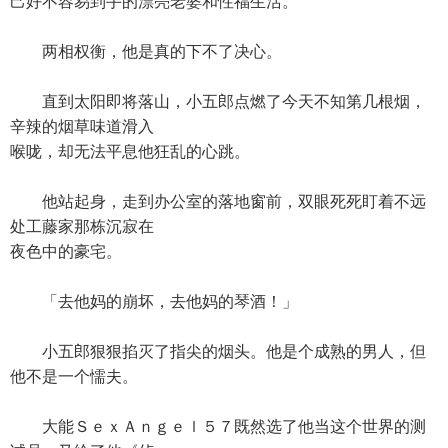
己好不容易到手的漂亮老婆和性福生活。
两相权衡，他是真的下不了决心。
直到太阳即将落山，小五郎点燃了今天不知第几根烟，
辛辣的烟草味道滑入
喉咙，却无法平息他狂乱的心跳。
他站起身，走到办公室的落地窗前，双眼死死盯着不远
处工藤家那栋沉寂在
夜色中的豪宅。
「去他妈的崩坏，去他妈的琴酒！」
小五郎狠狠掐灭了指尖的烟头。他是个成熟的男人，但
他不是一个懦夫。
大能ＳｅｘＡｎｇｅｌ５７既然选了他当这个世界的测