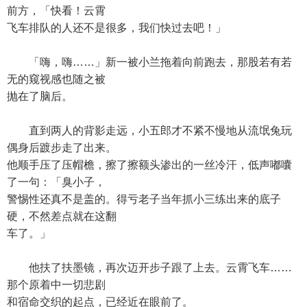
前方，「快看！云霄
飞车排队的人还不是很多，我们快过去吧！」
「嗨，嗨……」新一被小兰拖着向前跑去，那股若有若
无的窥视感也随之被
抛在了脑后。
直到两人的背影走远，小五郎才不紧不慢地从流氓兔玩
偶身后踱步走了出来。
他顺手压了压帽檐，擦了擦额头渗出的一丝冷汗，低声嘟囔
了一句：「臭小子，
警惕性还真不是盖的。得亏老子当年抓小三练出来的底子
硬，不然差点就在这翻
车了。」
他扶了扶墨镜，再次迈开步子跟了上去。云霄飞车……
那个原着中一切悲剧
和宿命交织的起点，已经近在眼前了。