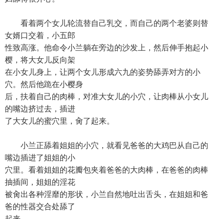
看着两个女儿轮流替自己乳交，而自己的两个老婆则替
女婿口交着，小五郎
性致高涨。他命令小兰躺在旁边的沙发上，然后伸手抱起小
樱，将大女儿反向架
在小女儿身上，让两个女儿形成六九的姿势舔弄对方的小
穴。然后他跪在小樱身
后，扶着自己的肉棒，对准大女儿的小穴，让肉棒从小女儿
的嘴边挤过去，插进
了大女儿的蜜穴里，肏了起来。
小兰正舔着姐姐的小穴，就看见爸爸的大鸡巴从自己的
嘴边插进了姐姐的小
穴里。看着姐姐的花瓣包夹着爸爸的大肉棒，在爸爸的肉棒
抽插间，姐姐的淫花
被肏出各种淫靡的形状，小兰自然地吐出舌头，在姐姐和爸
爸的性器交合处舔了
起来。