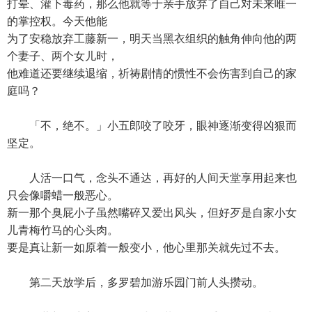
打晕、灌下毒药，那么他就等于亲手放弃了自己对未来唯一
的掌控权。今天他能
为了安稳放弃工藤新一，明天当黑衣组织的触角伸向他的两
个妻子、两个女儿时，
他难道还要继续退缩，祈祷剧情的惯性不会伤害到自己的家
庭吗？
「不，绝不。」小五郎咬了咬牙，眼神逐渐变得凶狠而
坚定。
人活一口气，念头不通达，再好的人间天堂享用起来也
只会像嚼蜡一般恶心。
新一那个臭屁小子虽然嘴碎又爱出风头，但好歹是自家小女
儿青梅竹马的心头肉。
要是真让新一如原着一般变小，他心里那关就先过不去。
第二天放学后，多罗碧加游乐园门前人头攒动。