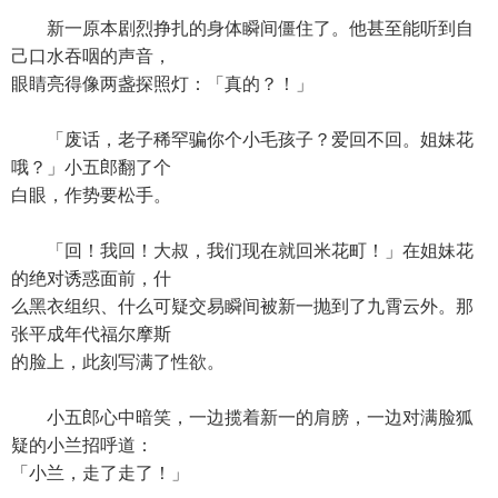
新一原本剧烈挣扎的身体瞬间僵住了。他甚至能听到自
己口水吞咽的声音，
眼睛亮得像两盏探照灯：「真的？！」
「废话，老子稀罕骗你个小毛孩子？爱回不回。姐妹花
哦？」小五郎翻了个
白眼，作势要松手。
「回！我回！大叔，我们现在就回米花町！」在姐妹花
的绝对诱惑面前，什
么黑衣组织、什么可疑交易瞬间被新一抛到了九霄云外。那
张平成年代福尔摩斯
的脸上，此刻写满了性欲。
小五郎心中暗笑，一边揽着新一的肩膀，一边对满脸狐
疑的小兰招呼道：
「小兰，走了走了！」