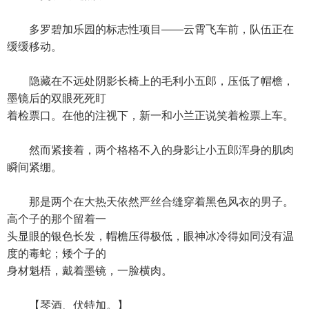
多罗碧加乐园的标志性项目——云霄飞车前，队伍正在
缓缓移动。
隐藏在不远处阴影长椅上的毛利小五郎，压低了帽檐，
墨镜后的双眼死死盯
着检票口。在他的注视下，新一和小兰正说笑着检票上车。
然而紧接着，两个格格不入的身影让小五郎浑身的肌肉
瞬间紧绷。
那是两个在大热天依然严丝合缝穿着黑色风衣的男子。
高个子的那个留着一
头显眼的银色长发，帽檐压得极低，眼神冰冷得如同没有温
度的毒蛇；矮个子的
身材魁梧，戴着墨镜，一脸横肉。
【琴酒、伏特加。】