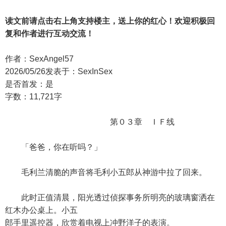
读文前请点击右上角支持楼主，送上你的红心！欢迎积极回
复和作者进行互动交流！
作者：SexAngel57
2026/05/26发表于：SexInSex
是否首发：是
字数：11,721字
第０３章 ＩＦ线
「爸爸，你在听吗？」
毛利兰清脆的声音将毛利小五郎从神游中拉了回来。
此时正值清晨，阳光透过侦探事务所明亮的玻璃窗洒在
红木办公桌上。小五
郎手里遥控器，欣赏着电视上冲野洋子的表演。