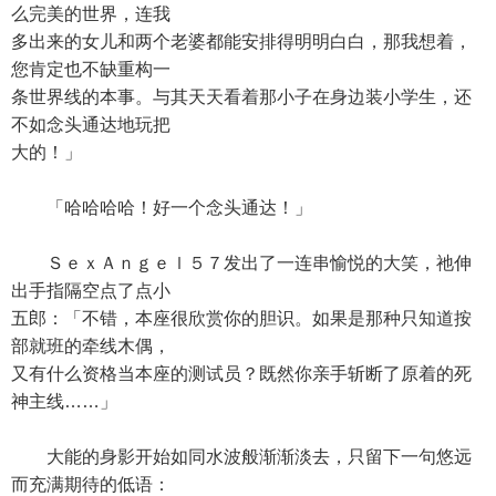
么完美的世界，连我
多出来的女儿和两个老婆都能安排得明明白白，那我想着，
您肯定也不缺重构一
条世界线的本事。与其天天看着那小子在身边装小学生，还
不如念头通达地玩把
大的！」
「哈哈哈哈！好一个念头通达！」
ＳｅｘＡｎｇｅｌ５７发出了一连串愉悦的大笑，祂伸
出手指隔空点了点小
五郎：「不错，本座很欣赏你的胆识。如果是那种只知道按
部就班的牵线木偶，
又有什么资格当本座的测试员？既然你亲手斩断了原着的死
神主线……」
大能的身影开始如同水波般渐渐淡去，只留下一句悠远
而充满期待的低语：