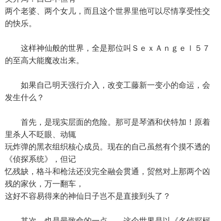
两个老婆、两个女儿，而且这个世界里他可以尽情享受性交
的快乐。
这样神仙般的世界，全是那位叫ＳｅｘＡｎｇｅｌ５７
的至高大能魔改出来。
如果自己明天强行介入，改变工藤新一变小的命运，会
发生什么？
首先，是现实层面的危险。那可是琴酒和伏特加！原着
里杀人不眨眼、动辄
玩炸弹的黑衣组织核心成员。现在的自己虽然有个摸不透的
《侦探系统》，但记
忆残缺，格斗和枪法还没完全融会贯通，贸然对上那两个凶
残的家伙，万一翻车，
这好不容易得来的神仙日子岂不是直接到头了？
其次，也是最致命的一点——这个世界是以《名侦探柯