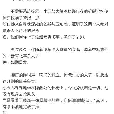
不需要系统提示，小五郎大脑深处那仅存的碎裂记忆便
疯狂拉响了警报。那
股仿佛来自灵魂深处的凶残与压迫感，证明了这两个人绝对
是杀人不眨眼的狠角
色。他们同样上了这趟云霄飞车，坐在了后排。
没过多久，伴随着飞车冲入隧道的轰鸣，原着中标志性
的「云霄飞车杀人事
件」如期爆发。
凄厉的惨叫声、喷涌的鲜血、惊慌失措的人群，以及迅
速赶到的目暮警官。
小五郎静静地坐在隐蔽处的长椅上，冷眼旁观着这一切。他
没有现身去抢风头，
而是看着工藤新一像原着中那样，自信满满地指出了真凶，
有条不紊地完成了推
理。