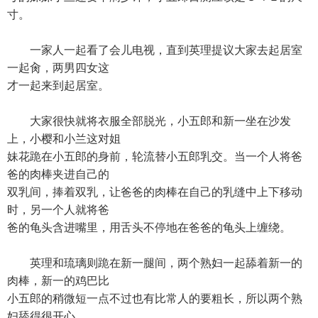
寸。
一家人一起看了会儿电视，直到英理提议大家去起居室
一起肏，两男四女这
才一起来到起居室。
大家很快就将衣服全部脱光，小五郎和新一坐在沙发
上，小樱和小兰这对姐
妹花跪在小五郎的身前，轮流替小五郎乳交。当一个人将爸
爸的肉棒夹进自己的
双乳间，捧着双乳，让爸爸的肉棒在自己的乳缝中上下移动
时，另一个人就将爸
爸的龟头含进嘴里，用舌头不停地在爸爸的龟头上缠绕。
英理和琉璃则跪在新一腿间，两个熟妇一起舔着新一的
肉棒，新一的鸡巴比
小五郎的稍微短一点不过也有比常人的要粗长，所以两个熟
妇舔得很开心。