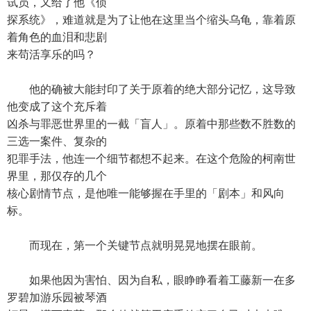
试员，又给了他《侦
探系统》，难道就是为了让他在这里当个缩头乌龟，靠着原
着角色的血泪和悲剧
来苟活享乐的吗？
他的确被大能封印了关于原着的绝大部分记忆，这导致
他变成了这个充斥着
凶杀与罪恶世界里的一截「盲人」。原着中那些数不胜数的
三选一案件、复杂的
犯罪手法，他连一个细节都想不起来。在这个危险的柯南世
界里，那仅存的几个
核心剧情节点，是他唯一能够握在手里的「剧本」和风向
标。
而现在，第一个关键节点就明晃晃地摆在眼前。
如果他因为害怕、因为自私，眼睁睁看着工藤新一在多
罗碧加游乐园被琴酒