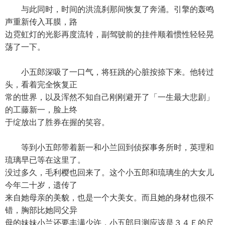
与此同时，时间的洪流刹那间恢复了奔涌。引擎的轰鸣
声重新传入耳膜，路
边霓虹灯的光影再度流转，副驾驶前的挂件顺着惯性轻轻晃
荡了一下。
小五郎深吸了一口气，将狂跳的心脏按捺下来。他转过
头，看着完全恢复正
常的世界，以及浑然不知自己刚刚避开了「一生最大悲剧」
的工藤新一，脸上终
于绽放出了胜券在握的笑容。
等到小五郎带着新一和小兰回到侦探事务所时，英理和
琉璃早已等在这里了。
没过多久，毛利樱也回来了。这个小五郎和琉璃生的大女儿
今年二十岁，遗传了
来自她母亲的美貌，也是一个大美女。而且她的身材也很不
错，胸部比她同父异
母的妹妹小兰还要丰满少许，小五郎目测应该是３４Ｅ的尺