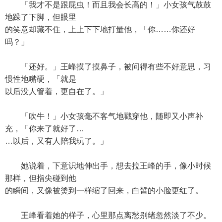
「我才不是跟屁虫！而且我会长高的！」小女孩气鼓鼓
地跺了下脚，但眼里
的笑意却藏不住，上上下下地打量他，「你……你还好
吗？」
「还好。」王峰摸了摸鼻子，被问得有些不好意思，习
惯性地嘴硬，「就是
以后没人管着，更自在了。」
「吹牛！」小女孩毫不客气地戳穿他，随即又小声补
充，「你来了就好了…
…以后，又有人陪我玩了。」
她说着，下意识地伸出手，想去拉王峰的手，像小时候
那样，但指尖碰到他
的瞬间，又像被烫到一样缩了回来，白皙的小脸更红了。
王峰看着她的样子，心里那点离愁别绪忽然淡了不少。