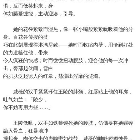
惧，反而低笑起来，身
体如藤蔓缠绕，主动迎凑，引导。
她的花径紧致而湿热，像一张小嘴般紧紧吮吸着他的分
身。百花谷传授的技
巧在此刻展现得淋漓尽致——她时而收缩内壁，用恰到好处
的力道箍住他，带来
令人疯狂的快感；时而微微扭动腰肢，迎合他的每一次冲
击，臀部起伏间，雪白
的肌肤泛起诱人的红晕，荡漾出淫靡的涟漪。
戚薇的双手紧紧环住王陵的脖颈，红唇贴上他的耳廓，
吐气如兰：「陵少，
你不妨再用力些……」
王陵低吼，双手如铁箍锁死她的腰肢，仿佛要将她碾碎
融入骨血，狂暴地冲
撞起来。肉体交击的声响密如战鼓。戚薇的呻吟娇媚蚀骨，