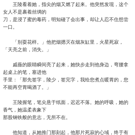
王陵看着她，指尖的烟又燃了起来。他突然发现，这个
女人不是裹着丝绸的
刀，是浸了蜜的毒药，明知碰了会出事，却让人忍不住想尝
一口。
「别耍花样。」他把烟摁灭在烟灰缸里，火星死寂，
「天亮之前，消失。」
戚薇的眼睛瞬间亮了起来，她快步走到他身边，弯腰拿
起桌上的笔，塞进他
手里：「那先签字，陵少，签完字，我给您煮点暖胃的，您
不能再空胃喝酒了。」
王陵握笔，笔尖悬于纸面，迟迟不落。她的呼吸，她的
香气，她温柔表象下
那股钢铁般的意志，无所不在。
他知道，从她推门那刻起，他那片死寂的心域，终于有