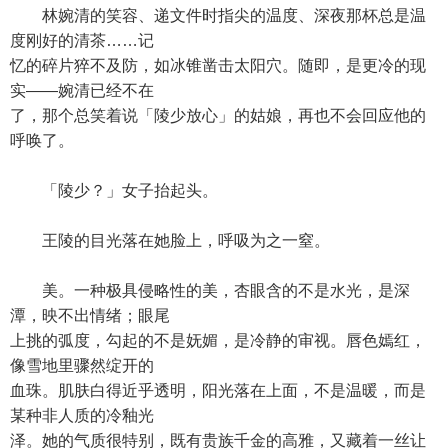
林婉清的笑容、递文件时指尖的温度、深夜那杯总是温
度刚好的清茶……记
忆的碎片猝不及防，如冰锥凿击太阳穴。随即，是更冷的现
实——婉清已经不在
了，那个总笑着说「陵少放心」的姑娘，再也不会回应他的
呼唤了。
「陵少？」女子抬起头。
王陵的目光落在她脸上，呼吸为之一窒。
美。一种极具侵略性的美，杏眼含的不是水光，是深
潭，映不出情绪；眼尾
上挑的弧度，勾起的不是妩媚，是冷静的审视。唇色嫣红，
像雪地里骤然绽开的
血珠。肌肤白得近乎透明，阳光落在上面，不是温暖，而是
某种非人质的冷釉光
泽。她的气质很特别，既有贵族千金的高雅，又藏着一丝让