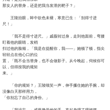
那女人的替身，还是把我当发泄的靶子？」
王陵抬眼，眸中欲色未褪，寒意已生：「别得寸进
尺！」
「我不是得寸进尺。」戚薇转过身，走到他面前，弯腰
盯着他的眼睛，发梢
扫过他的脸颊，「我是在提醒你，我——」她顿了顿，指尖
轻轻点在他心口的位
置，「既不会当替身，也不会做影子。从今晚起，伺候你可
以，但得按我的规矩
来。」
「你的规矩？」王陵嗤笑一声，伸手攥住她的手腕，却
没像白天那样用力，
「你别忘了自己的身份。」
「我没忘。」戚薇挣开他的手，直起身理了理裙摆，