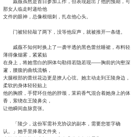
戚薇虽然是首日参加工作，但表现超出了他的预期，可
那女人临走时递给他
文件的眼神，总像根细刺，扎在他心头。
门被轻轻敲了两下，没等他应声，就被推开一条缝。
戚薇不知何时换上了一袭半透的黑色蕾丝睡裙，布料轻
薄得像烟雾，紧紧贴
在身上，将她雪白的胴体勾勒得若隐若现——胸前的沟壑深
邃，腰腹的曲线流畅，
大腿根部的蕾丝花边更是撩人心弦。她主动走到王陵身边，
柔软的身体轻轻贴上
他的胸膛，手臂环住他的脖颈，茉莉香气混合着她身上的体
香，萦绕在王陵鼻尖，
让他瞬间血脉贲张。
「陵少，这份军需补充协议的副本，需要您签字确
认。」她手里捧着文件夹，