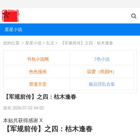
星星小说
您的位置
星星小说
乱文
【军规前传】之四：枯木逢春
书包小说网
7色小说
色色漫画
囚爱（民国H）
禁漫天堂
极品淫乱合集
【军规前传】之四：枯木逢春
发布:2026-07-02 04:02
本贴共获得感谢 X
【军规前传】之四：枯木逢春