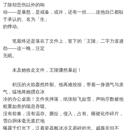
了除却悲伤以外的响
动——是暴怒，是戒备，或许，还有一丝……连他自己都耻
于承认的、名为「生」
的悸动。
笔最终还是落在了文件上，签下的「王陵」二字力道遒
劲——这一晚，注定
无眠。
未及她收走文件，王陵骤然暴起！
积压的火焰轰然炸裂。他再难按捺，带着一身酒气与戾
气，猛地将她掼在冰
冷的办公桌面！文件夹摔落，纸张纷飞如雪，声响尽数被他
粗重如兽的喘息吞噬。
没有前奏，没有温存。撕扯，侵入，占有。睡裙化作碎片，
雪白胴体毫无遮拦地
曝露于灯光下，泛着瓷器般冰冷又易碎的光。戚薇非但不