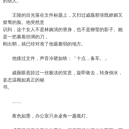
的猎人。
王陵的目光落在文件标题上，又扫过戚薇那张既娇媚又
桀骜的脸。他突然意
识到，这个女人不是林婉清的替身，也不是柳莹的影子。她
是一把裹着丝绸的刀，
刚出鞘，就已经对准了他最脆弱的地方。
他接过文件，声音冷硬如铁：「十点，备车。」
戚薇眼底掠过一丝极淡的笑意，旋即敛去，转身倒水，
姿态温顺如真正的秘
书。
……
夜色如墨，办公室只余桌角一盏孤灯。