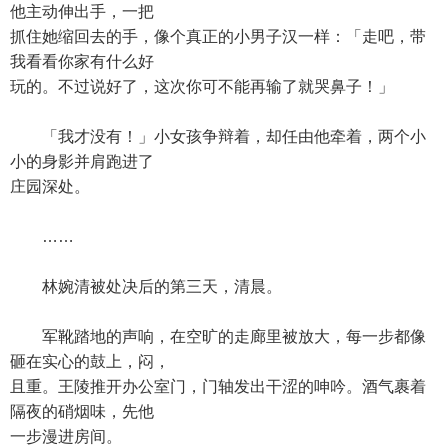
他主动伸出手，一把
抓住她缩回去的手，像个真正的小男子汉一样：「走吧，带
我看看你家有什么好
玩的。不过说好了，这次你可不能再输了就哭鼻子！」
「我才没有！」小女孩争辩着，却任由他牵着，两个小
小的身影并肩跑进了
庄园深处。
……
林婉清被处决后的第三天，清晨。
军靴踏地的声响，在空旷的走廊里被放大，每一步都像
砸在实心的鼓上，闷，
且重。王陵推开办公室门，门轴发出干涩的呻吟。酒气裹着
隔夜的硝烟味，先他
一步漫进房间。