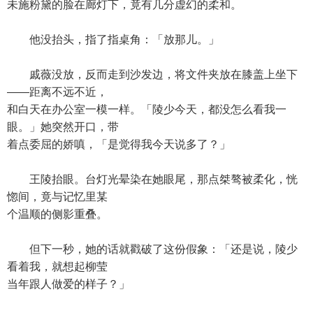
未施粉黛的脸在廊灯下，竟有几分虚幻的柔和。
他没抬头，指了指桌角：「放那儿。」
戚薇没放，反而走到沙发边，将文件夹放在膝盖上坐下
——距离不远不近，
和白天在办公室一模一样。「陵少今天，都没怎么看我一
眼。」她突然开口，带
着点委屈的娇嗔，「是觉得我今天说多了？」
王陵抬眼。台灯光晕染在她眼尾，那点桀骜被柔化，恍
惚间，竟与记忆里某
个温顺的侧影重叠。
但下一秒，她的话就戳破了这份假象：「还是说，陵少
看着我，就想起柳莹
当年跟人做爱的样子？」