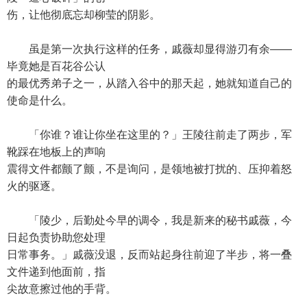
伤，让他彻底忘却柳莹的阴影。
虽是第一次执行这样的任务，戚薇却显得游刃有余——
毕竟她是百花谷公认
的最优秀弟子之一，从踏入谷中的那天起，她就知道自己的
使命是什么。
「你谁？谁让你坐在这里的？」王陵往前走了两步，军
靴踩在地板上的声响
震得文件都颤了颤，不是询问，是领地被打扰的、压抑着怒
火的驱逐。
「陵少，后勤处今早的调令，我是新来的秘书戚薇，今
日起负责协助您处理
日常事务。」戚薇没退，反而站起身往前迎了半步，将一叠
文件递到他面前，指
尖故意擦过他的手背。