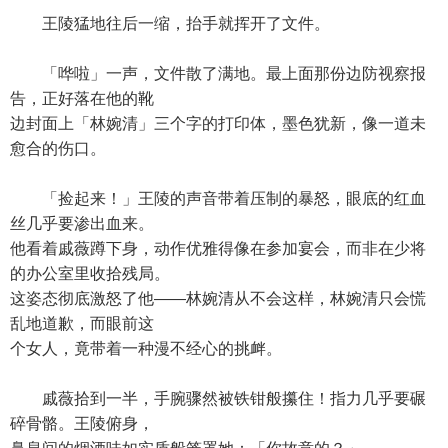
王陵猛地往后一缩，抬手就挥开了文件。
「哗啦」一声，文件散了满地。最上面那份边防视察报
告，正好落在他的靴
边封面上「林婉清」三个字的打印体，墨色犹新，像一道未
愈合的伤口。
「捡起来！」王陵的声音带着压制的暴怒，眼底的红血
丝几乎要渗出血来。
他看着戚薇蹲下身，动作优雅得像在参加宴会，而非在少将
的办公室里收拾残局。
这姿态彻底激怒了他——林婉清从不会这样，林婉清只会慌
乱地道歉，而眼前这
个女人，竟带着一种漫不经心的挑衅。
戚薇拾到一半，手腕骤然被铁钳般攥住！指力几乎要碾
碎骨骼。王陵俯身，