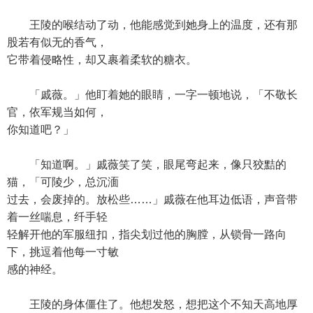
王陵的喉结动了动，他能感觉到她身上的温度，还有那
股若有似无的香气，
它带着侵略性，却又裹着柔软的糖衣。
「戚薇。」他盯着她的眼睛，一字一顿地说，「不敬长
官，依军规当如何，
你知道吧？」
「知道啊。」戚薇笑了笑，眼尾弯起来，像只狡黠的
猫，「可陵少，总沉湎
过去，会废掉的。放松些……」戚薇在他耳边低语，声音带
着一丝喘息，纤手轻
轻解开他的军服纽扣，指尖划过他的胸膛，从锁骨一路向
下，挑逗着他每一寸敏
感的神经。
王陵的身体僵住了。他想发怒，想把这个不知天高地厚