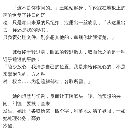
「这不是你该问的。」王陵站起身，军靴踩在地板上的
声响恢复了往日的沉
稳，只是领口未系的风纪扣，泄露出一丝凌乱，「从这里出
去，你还是我的秘书，
只负责处理文件。别妄想其他的，军规你比我清楚。」
戚薇终于转过身，眼底的狡黠散去，取而代之的是一种
近乎通透的平静：
「陵少放心，我清楚自己的位置。我是来给你练心的，不是
来攀附你的。方才种
种，权当……为您疏解郁结，各取所需。」
她的坦然与切割，反而让王陵喉头一哽。他预想的哭
闹、纠缠、要挟，全未
发生。她用「各取所需」四个字，利落地划清了界限，一如
她处理公务，高效，
冷酷。