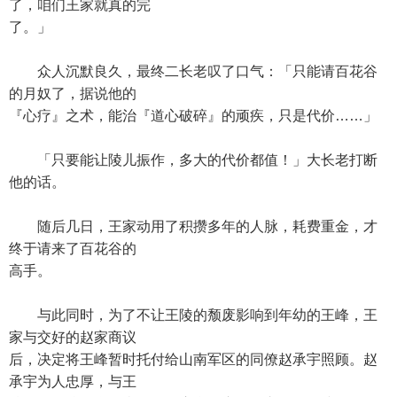
了，咱们王家就真的完
了。」
众人沉默良久，最终二长老叹了口气：「只能请百花谷
的月奴了，据说他的
『心疗』之术，能治『道心破碎』的顽疾，只是代价……」
「只要能让陵儿振作，多大的代价都值！」大长老打断
他的话。
随后几日，王家动用了积攒多年的人脉，耗费重金，才
终于请来了百花谷的
高手。
与此同时，为了不让王陵的颓废影响到年幼的王峰，王
家与交好的赵家商议
后，决定将王峰暂时托付给山南军区的同僚赵承宇照顾。赵
承宇为人忠厚，与王