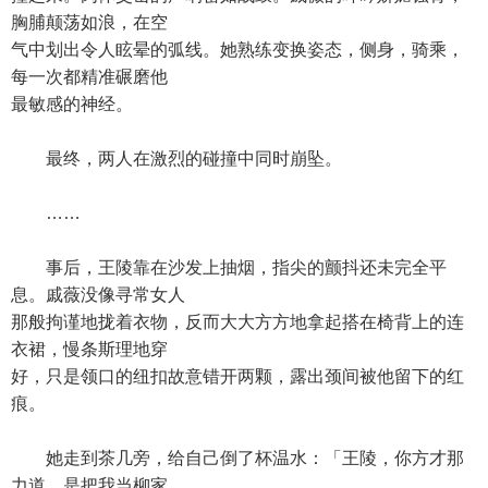
胸脯颠荡如浪，在空
气中划出令人眩晕的弧线。她熟练变换姿态，侧身，骑乘，
每一次都精准碾磨他
最敏感的神经。
最终，两人在激烈的碰撞中同时崩坠。
……
事后，王陵靠在沙发上抽烟，指尖的颤抖还未完全平
息。戚薇没像寻常女人
那般拘谨地拢着衣物，反而大大方方地拿起搭在椅背上的连
衣裙，慢条斯理地穿
好，只是领口的纽扣故意错开两颗，露出颈间被他留下的红
痕。
她走到茶几旁，给自己倒了杯温水：「王陵，你方才那
力道，是把我当柳家