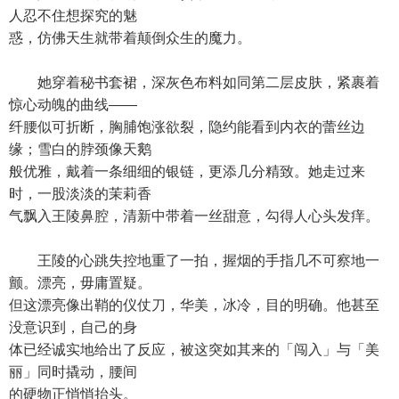
人忍不住想探究的魅
惑，仿佛天生就带着颠倒众生的魔力。
她穿着秘书套裙，深灰色布料如同第二层皮肤，紧裹着
惊心动魄的曲线——
纤腰似可折断，胸脯饱涨欲裂，隐约能看到内衣的蕾丝边
缘；雪白的脖颈像天鹅
般优雅，戴着一条细细的银链，更添几分精致。她走过来
时，一股淡淡的茉莉香
气飘入王陵鼻腔，清新中带着一丝甜意，勾得人心头发痒。
王陵的心跳失控地重了一拍，握烟的手指几不可察地一
颤。漂亮，毋庸置疑。
但这漂亮像出鞘的仪仗刀，华美，冰冷，目的明确。他甚至
没意识到，自己的身
体已经诚实地给出了反应，被这突如其来的「闯入」与「美
丽」同时撬动，腰间
的硬物正悄悄抬头。