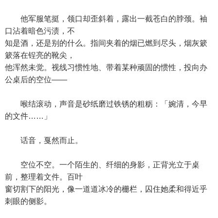
他军服笔挺，领口却歪斜着，露出一截苍白的脖颈。袖
口沾着暗色污渍，不
知是酒，还是别的什么。指间夹着的烟已燃到尽头，烟灰簌
簌落在锃亮的靴尖，
他浑然未觉。视线习惯性地、带着某种顽固的惯性，投向办
公桌后的空位——
喉结滚动，声音是砂纸磨过铁锈的粗粝：「婉清，今早
的文件……」
话音，戛然而止。
空位不空。一个陌生的、纤细的身影，正背光立于桌
前，整理着文件。百叶
窗切割下的阳光，像一道道冰冷的栅栏，囚住她柔和得近乎
刺眼的侧影。