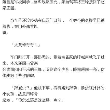
陵曾是军校同学，当即欣然应允，亲自驾车将王峰接回了赵
家庄园。
当车子还没停稳在庄园门口前，一个娇小的身影早已踮
着脚，在门外翘首以
盼。
「大黄蜂哥哥！」
车门刚打开，那熟悉的、带着点雀跃的呼喊声就飞了过
来。本来还因与父亲
分离而闷闷不乐的王峰，听到这个声音，眼前瞬间一亮，仿
佛驱散了些许阴霾。
「跟屁虫？」他跳下车，看着跑到跟前、脸蛋红扑扑的
小女孩，故意用绰号
逗她，「你怎么还是这么矮一点？」