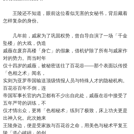
王陵还不知道，眼前这位看似无害的女秘书，背后藏着
怎样复杂的身份。
几年前，戚家为了巩固权势，曾自导自演了一场「千金
坠楼」的大戏，伪造
戚薇在废弃高楼「身亡」的假象，借机铲除了所有与戚家作
对的势力。而当时年
仅十四岁的戚薇，被秘密送往了百花谷——那个表面以传授
「色相之术」闻名，
实则为亚罗帝国输送顶级情报人员与特殊人才的隐秘机构。
百花谷百年不倒，连
帝国军事长官的内卫都有不少出自此处，戚薇在谷中接受了
五年严苛的训练，不
仅才情出众，更将「色相秘术」练到了极致，床上功夫更是
出神入化。此次她来
王陵身边，便是受家族与百花谷之命，用美色与秘术平复王
陵「道心破碎」的创