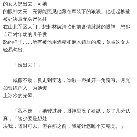
的女人扔出去，可她
的眼神太亮，亮得能照见他藏在军装下的狼狈。他想起柳莹
被处决后无头尸体挂
在山北军区大门，想起林婉清临刑前含情脉脉的眼神，想起
自己对年幼的儿子发
怒的样子……所有被他用酒精和麻木镇压的魇，竟被这女人
轻易勾出。
「滚出去！」
戚薇不动，反走到窗边，哗啦一声扯开一角窗帘。月光
如银练泻入，为她镀
上冰冷的光晕。
「我不走。」她转过身，眼神里没了娇纵，多了几分认
真，「陵少要是想处
决我，随时可以。但在那之前，我能让您睡个安稳觉。」