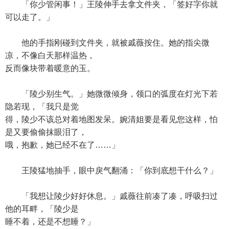
「你少管闲事！」王陵伸手去拿文件夹，「签好字你就
可以走了。」
他的手指刚碰到文件夹，就被戚薇按住。她的指尖微
凉，不像白天那样温热，
反而像块带着暖意的玉。
「陵少别生气。」她微微倾身，领口的弧度在灯光下若
隐若现，「我只是觉
得，陵少不该总对着地图发呆。婉清姐要是看见您这样，怕
是又要偷偷抹眼泪了，
哦，抱歉，她已经不在了……」
王陵猛地抽手，眼中戾气翻涌：「你到底想干什么？」
「我想让陵少好好休息。」戚薇往前凑了凑，呼吸扫过
他的耳畔，「陵少是
睡不着，还是不想睡？」