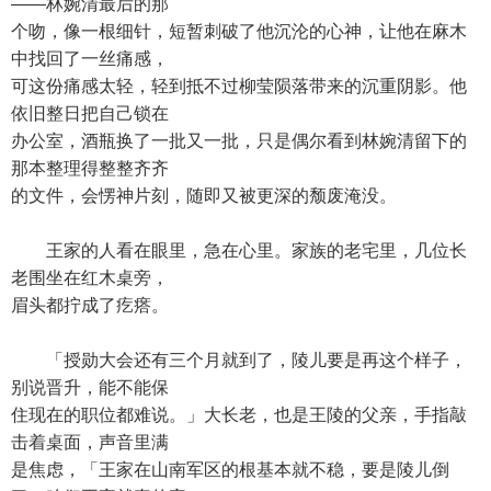
——林婉清最后的那
个吻，像一根细针，短暂刺破了他沉沦的心神，让他在麻木
中找回了一丝痛感，
可这份痛感太轻，轻到抵不过柳莹陨落带来的沉重阴影。他
依旧整日把自己锁在
办公室，酒瓶换了一批又一批，只是偶尔看到林婉清留下的
那本整理得整整齐齐
的文件，会愣神片刻，随即又被更深的颓废淹没。
王家的人看在眼里，急在心里。家族的老宅里，几位长
老围坐在红木桌旁，
眉头都拧成了疙瘩。
「授勋大会还有三个月就到了，陵儿要是再这个样子，
别说晋升，能不能保
住现在的职位都难说。」大长老，也是王陵的父亲，手指敲
击着桌面，声音里满
是焦虑，「王家在山南军区的根基本就不稳，要是陵儿倒