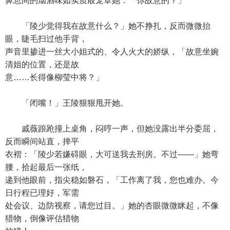
鼻息间的烟酒味如实质般笼罩她：「你故意的？」
「陵少觉得我在故意什么？」她不挣扎，反而微微抬
眼，睫毛扫过他手背，
声音里掺进一丝大小姐式的、令人火大的娇纵，「故意坐婉
清姐的位置，还是故
意……长得像柳莹中将？」
「闭嘴！」王陵狠狠甩开她。
戚薇踉跄撞上桌角，闷哼一声，但她没露出半分委屈，
反而瞬间站直，掸平
衣褶：「陵少若嫌碍眼，大可送我去刑房。不过——」她弯
腰，拾起最后一张纸，
递到他眼前，指尖稳如磐石，「工作离了我，您也难办。今
日行程已理好，军需
处会议、边防视察，请您过目。」她的杏眼微微眯起，不像
猎物，倒像评估猎物