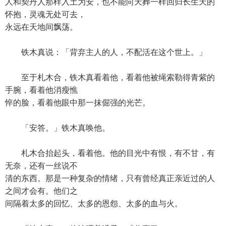
人和契丹人那样入土为安，也不能向天葬一样回归长生天的
怀抱，灵魂无处可去，
永远在天地间飘荡。
铁木真说：「背弃主人的人，不配活在这个世上。」
至于札木合，铁木真看着他，看着他被绳索勒得青紫的
手腕，看着他消瘦憔
悴的脸，看着他眼中那一抹倔强的光芒。
「安答。」铁木真唤他。
札木合抬起头，看着他。他的目光中有恨，有不甘，有
无奈，还有一丝说不
清的东西。那是一种复杂的情绪，只有曾经真正亲近过的人
之间才会有。他们之
间隔着太多的回忆、太多的恩怨、太多的血与火。