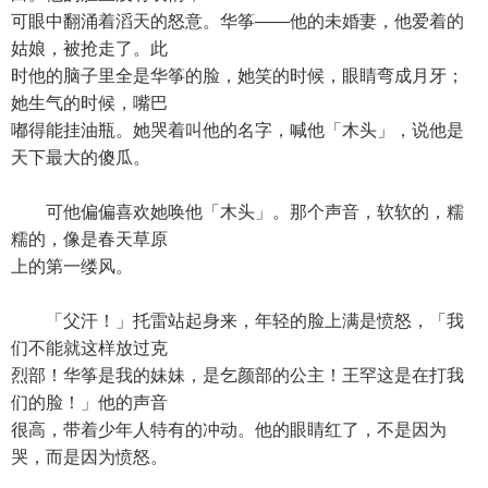
可眼中翻涌着滔天的怒意。华筝——他的未婚妻，他爱着的
姑娘，被抢走了。此
时他的脑子里全是华筝的脸，她笑的时候，眼睛弯成月牙；
她生气的时候，嘴巴
嘟得能挂油瓶。她哭着叫他的名字，喊他「木头」，说他是
天下最大的傻瓜。
可他偏偏喜欢她唤他「木头」。那个声音，软软的，糯
糯的，像是春天草原
上的第一缕风。
「父汗！」托雷站起身来，年轻的脸上满是愤怒，「我
们不能就这样放过克
烈部！华筝是我的妹妹，是乞颜部的公主！王罕这是在打我
们的脸！」他的声音
很高，带着少年人特有的冲动。他的眼睛红了，不是因为
哭，而是因为愤怒。