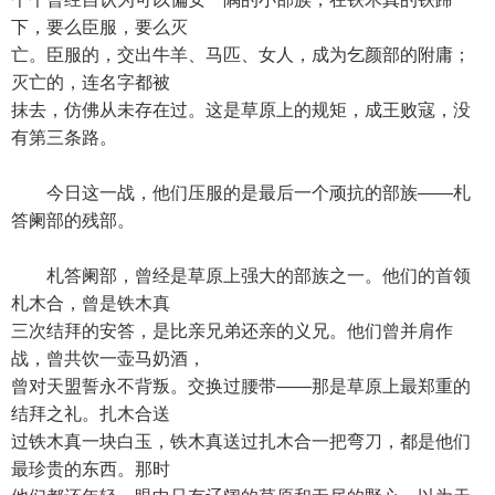
下，要么臣服，要么灭
亡。臣服的，交出牛羊、马匹、女人，成为乞颜部的附庸；
灭亡的，连名字都被
抹去，仿佛从未存在过。这是草原上的规矩，成王败寇，没
有第三条路。
今日这一战，他们压服的是最后一个顽抗的部族——札
答阑部的残部。
札答阑部，曾经是草原上强大的部族之一。他们的首领
札木合，曾是铁木真
三次结拜的安答，是比亲兄弟还亲的义兄。他们曾并肩作
战，曾共饮一壶马奶酒，
曾对天盟誓永不背叛。交换过腰带——那是草原上最郑重的
结拜之礼。扎木合送
过铁木真一块白玉，铁木真送过扎木合一把弯刀，都是他们
最珍贵的东西。那时