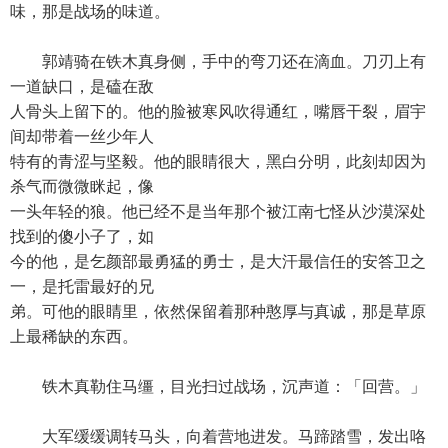
味，那是战场的味道。
郭靖骑在铁木真身侧，手中的弯刀还在滴血。刀刃上有
一道缺口，是磕在敌
人骨头上留下的。他的脸被寒风吹得通红，嘴唇干裂，眉宇
间却带着一丝少年人
特有的青涩与坚毅。他的眼睛很大，黑白分明，此刻却因为
杀气而微微眯起，像
一头年轻的狼。他已经不是当年那个被江南七怪从沙漠深处
找到的傻小子了，如
今的他，是乞颜部最勇猛的勇士，是大汗最信任的安答卫之
一，是托雷最好的兄
弟。可他的眼睛里，依然保留着那种憨厚与真诚，那是草原
上最稀缺的东西。
铁木真勒住马缰，目光扫过战场，沉声道：「回营。」
大军缓缓调转马头，向着营地进发。马蹄踏雪，发出咯