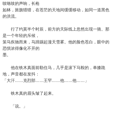
吱咯吱的声响，长枪
如林，旌旗猎猎，在苍茫的天地间缓缓移动，如同一道黑色
的洪流。
行了约莫半个时辰，前方的天际线上忽然出现一骑。那
是一个年轻的斥候，
策马疾驰而来，马蹄踢起漫天雪雾。他的脸色苍白，眼中的
恐惧浓得像化不开的
墨。
他在铁木真面前勒住马，几乎是滚下马鞍的，单膝跪
地，声音都在发抖：
「大汗……克烈部……王罕……他……他……」
铁木真的眉头皱了起来。
「说。」