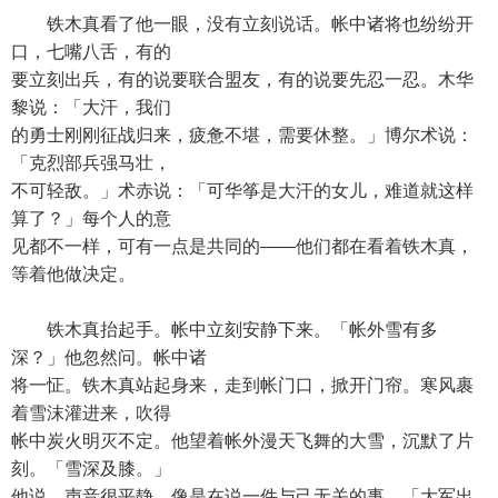
铁木真看了他一眼，没有立刻说话。帐中诸将也纷纷开
口，七嘴八舌，有的
要立刻出兵，有的说要联合盟友，有的说要先忍一忍。木华
黎说：「大汗，我们
的勇士刚刚征战归来，疲惫不堪，需要休整。」博尔术说：
「克烈部兵强马壮，
不可轻敌。」术赤说：「可华筝是大汗的女儿，难道就这样
算了？」每个人的意
见都不一样，可有一点是共同的——他们都在看着铁木真，
等着他做决定。
铁木真抬起手。帐中立刻安静下来。「帐外雪有多
深？」他忽然问。帐中诸
将一怔。铁木真站起身来，走到帐门口，掀开门帘。寒风裹
着雪沫灌进来，吹得
帐中炭火明灭不定。他望着帐外漫天飞舞的大雪，沉默了片
刻。「雪深及膝。」
他说，声音很平静，像是在说一件与己无关的事，「大军出