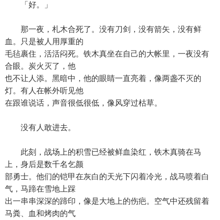
「好。」
那一夜，札木合死了。没有刀剑，没有箭矢，没有鲜
血。只是被人用厚重的
毛毡裹住，活活闷死。铁木真坐在自己的大帐里，一夜没有
合眼。炭火灭了，他
也不让人添。黑暗中，他的眼睛一直亮着，像两盏不灭的
灯。有人在帐外听见他
在跟谁说话，声音很低很低，像风穿过枯草。
没有人敢进去。
此刻，战场上的积雪已经被鲜血染红，铁木真骑在马
上，身后是数千名乞颜
部勇士。他们的铠甲在灰白的天光下闪着冷光，战马喷着白
气，马蹄在雪地上踩
出一串串深深的蹄印，像是大地上的伤疤。空气中还残留着
马粪、血和烤肉的气