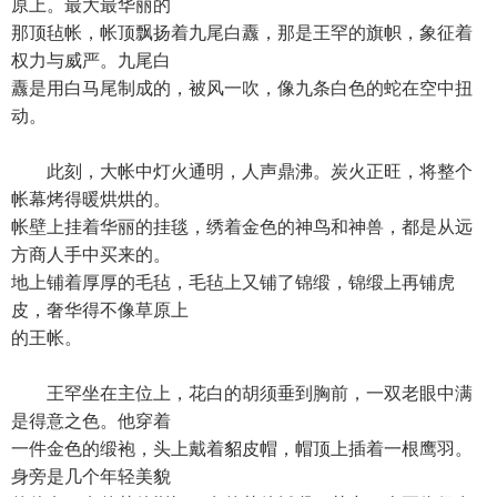
原上。最大最华丽的
那顶毡帐，帐顶飘扬着九尾白纛，那是王罕的旗帜，象征着
权力与威严。九尾白
纛是用白马尾制成的，被风一吹，像九条白色的蛇在空中扭
动。
此刻，大帐中灯火通明，人声鼎沸。炭火正旺，将整个
帐幕烤得暖烘烘的。
帐壁上挂着华丽的挂毯，绣着金色的神鸟和神兽，都是从远
方商人手中买来的。
地上铺着厚厚的毛毡，毛毡上又铺了锦缎，锦缎上再铺虎
皮，奢华得不像草原上
的王帐。
王罕坐在主位上，花白的胡须垂到胸前，一双老眼中满
是得意之色。他穿着
一件金色的缎袍，头上戴着貂皮帽，帽顶上插着一根鹰羽。
身旁是几个年轻美貌