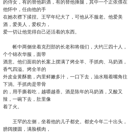
的侍女，有的替他斟酒，有的替他捶腿，其中一个正依偎在
他怀中，任由他的手
在她衣襟下揉捏。王罕年纪大了，可他从不服老。他爱美
酒，爱美人，爱权力，
爱一切让他觉得自己还活着的东西。
帐中两侧坐着克烈部的长老和将领们，大约三四十人，
个个锦衣华服，面带
酒意。他们面前的长案上摆满了烤全羊、手抓肉、马奶酒，
香气四溢。烤全羊的
外皮金黄酥脆，内里鲜嫩多汁，一口下去，油水顺着嘴角往
下淌。手抓肉是带骨
的，用手撕着吃，越嚼越香。酒是陈年的马奶酒，又酸又
辣，一碗下去，肚里像
着了火。
王罕的左侧，坐着他的儿子都史。都史今年二十出头，
膀阔腰圆，满脸横肉，