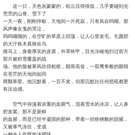
这一日，天色灰蒙蒙的，铅云压得很低，几乎要碰到光
秃秃的山脊。雪下了
一天一夜，刚刚停歇，天地间一片死寂，只有风在呜咽。那
风声像女鬼的哭泣，
呜呜咽咽的，在空旷的草原上回荡，让人心里发毛。乞颜部
的大汗铁木真骑在乌
骓马上，身着厚实的皮裘，外罩铁甲，目光冷峻地扫过前方
那片被积雪覆盖的战
场。他的脸被寒风吹得粗糙，颧骨高耸，一双鹰隼般的眼睛
在苍茫的天地间如同
两颗寒星。他沉默着，一言不发，但那沉默比任何怒吼都更
有压迫感。
空气中弥漫着浓重的血腥气，混着雪水的冰凉，让人鼻
腔发紧。那不是新鲜
的血腥，而是已经半凝固的那种，带着一丝铁锈般的甜腻，
又被寒气冻住，变成
一种令人作呕的冰腥味。