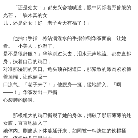
「还是处女！」都史兴奋地喊道，眼中闪烁着野兽般的
光芒，「铁木真的女
儿，还是处女！好，老子今天有福了！」
他抽出手指，将沾满淫水的手指伸到华筝面前，让她
看。「小美人，你湿了。
是不是很舒服？」华筝别过头去，泪水无声地流。都史直起
身，扶着自己的鸡巴，
对准那湿润的穴口。龟头顶在阴道口，那紧致的嫩肉紧紧箍
着顶端，让他倒吸一
口凉气。「老子来了！」他腰身一挺，猛地插入。「啊
——！」华筝发出一声撕
心裂肺的惨叫。
那根粗大的鸡巴撕裂了她的身体，捅破了那层薄薄的处
女膜，直直地插入了
她体内。剧痛从下体蔓延开来，如同被一柄烧红的铁棍捅