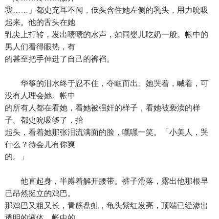
我……」都史充耳不闻，低头含住她左侧的乳头，用力吮吸
起来。他的舌头在她
乳尖上打转，发出啧啧的水声，如同婴儿吃奶一般。帐中的
男人们看得眼热，有
的甚至把手伸进了自己的裤裆。
华筝的泪水终于忍不住，夺眶而出。她哭着，喊着，可
没有人理会她。帐中
的所有人都在看她，看她被强奸的样子，看她被亵渎的样
子。都史吮吸够了，抬
起头，看着她那张泪流满面的脸，嘿嘿一笑。「小美人，哭
什么？待会儿有你爽
的。」
他直起身，半蹲着解开腰带。裤子滑落，露出他那根早
已昂然挺立的鸡巴。
那鸡巴又粗又长，青筋盘虬，龟头紫红发亮，顶端已经渗出
透明的液体。帐中的