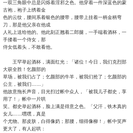
一双三角眼中总是闪烁着淫邪之色。他穿着一件深蓝色的蒙
古袍，袍子上绣着金
色的云纹，腰间系着银色的腰带，腰带上挂着一柄金柄弯
刀，那是他父亲在他成
人礼上送给他的。他此刻正翘着二郎腿，一手端着酒杯，一
手搂着一个侍女，那
侍女低着头，不敢看他。
王罕举起酒杯，满面红光：「诸位！今日，我们克烈部
大获全胜！乞颜部的
草场，被我们占了；乞颜部的牛羊，被我们抢了；乞颜部的
公主，被我们……」
他故意拖长声音，目光扫过帐中众人，「被我儿子都史，享
用了！」帐中一片哄
笑。都史举起酒杯，脸上满是得意之色。「父汗，铁木真的
女儿……嘿嘿，真是
个尤物。那皮肤，白得像奶；那腰，细得像柳！」帐中笑声
更大了，有人起哄：