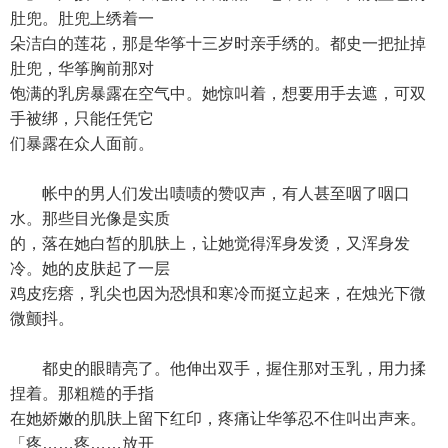
肚兜。肚兜上绣着一
朵洁白的莲花，那是华筝十三岁时亲手绣的。都史一把扯掉
肚兜，华筝胸前那对
饱满的乳房暴露在空气中。她惊叫着，想要用手去遮，可双
手被绑，只能任凭它
们暴露在众人面前。
帐中的男人们发出啧啧的赞叹声，有人甚至咽了咽口
水。那些目光像是实质
的，落在她白皙的肌肤上，让她觉得浑身发烫，又浑身发
冷。她的皮肤起了一层
鸡皮疙瘩，乳尖也因为恐惧和寒冷而挺立起来，在烛光下微
微颤抖。
都史的眼睛亮了。他伸出双手，握住那对玉乳，用力揉
捏着。那粗糙的手指
在她娇嫩的肌肤上留下红印，疼痛让华筝忍不住叫出声来。
「疼……疼……放开