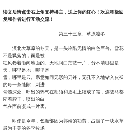
读文后请点击右上角支持楼主，送上你的红心！欢迎积极回
复和作者进行互动交流！
第三十三章、草原凛冬
漠北大草原的冬天，是一头冷酷无情的白色巨兽。雪花
不是飘落的，而是被
狂风卷着砸向地面的。天地间白茫茫一片，分不清哪里是
天，哪里是地，哪里是
雪，哪里是云。寒意如同无形的刀锋，无孔不入地钻入皮袄
的每一条缝隙，刺进
骨髓深处。呼出的热气在胡须和眉毛上结成了霜，连战马都
缩着脖子，喷出的白
气在面前凝成一片雾。
即使是今年，乞颜部因为郭靖的功劳，占据了一块水草
最为丰美的冬季牧场，