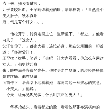
流下来。她咬着嘴唇，
几乎要咬出血。王罕端详着她的脸，啧啧称赞：「果然是个
美人胚子。铁木真那
厮，倒是有个好女儿。」
他松开手，转身走回主位，重新坐下。「都史。」他看
向儿子，「这女人，
父汗赏你了。」都史大喜，连忙起身，跪在父亲面前，叩首
道：「多谢父汗！」
王罕摆了摆手，笑道：「去吧，让大家看看，你怎么享用这
女人。」都史站起身
来，眼中满是兴奋的光芒。他转身走向华筝，脚步轻快得像
是在跳舞。他在华筝
面前停下，居高临下地看着她，嘴角勾起一丝残忍的笑意。
「小美人。」他说，
「今天，让你见识见识，什么叫真正的男人！」
华筝抬起头，看着都史的脸，看着他那张布满横肉的