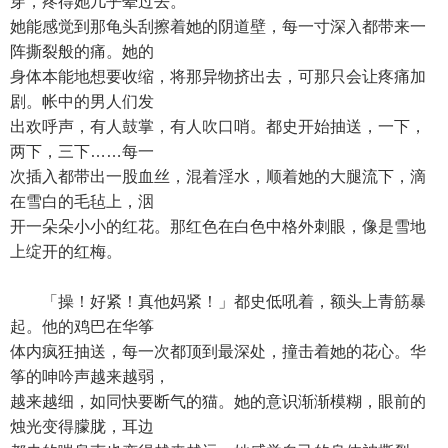
穿，疼得她几乎晕过去。
她能感觉到那龟头刮擦着她的阴道壁，每一寸深入都带来一
阵撕裂般的痛。她的
身体本能地想要收缩，将那异物挤出去，可那只会让疼痛加
剧。帐中的男人们发
出欢呼声，有人鼓掌，有人吹口哨。都史开始抽送，一下，
两下，三下……每一
次插入都带出一股血丝，混着淫水，顺着她的大腿流下，滴
在雪白的毛毡上，洇
开一朵朵小小的红花。那红色在白色中格外刺眼，像是雪地
上绽开的红梅。
「操！好紧！真他妈紧！」都史低吼着，额头上青筋暴
起。他的鸡巴在华筝
体内疯狂抽送，每一次都顶到最深处，撞击着她的花心。华
筝的呻吟声越来越弱，
越来越细，如同快要断气的猫。她的意识渐渐模糊，眼前的
烛光变得朦胧，耳边