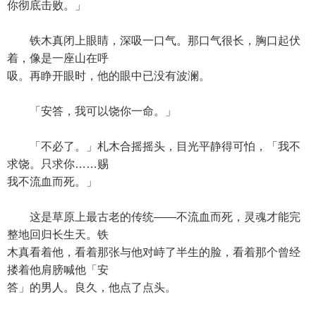
你彻底击败。」
铁木真闭上眼睛，深吸一口气。那口气很长，胸口起伏
着，像是一座山在呼
吸。再睁开眼时，他的眼中已没有波澜。
「安答，我可以饶你一命。」
「不必了。」札木合摇摇头，目光平静得可怕，「我不
求饶。只求你……赐
我不流血而死。」
这是草原上最古老的传统——不流血而死，灵魂才能完
整地回归长生天。铁
木真看着他，看着那张与他对峙了半生的脸，看着那个曾经
搂着他肩膀喊他「安
答」的男人。良久，他点了点头。