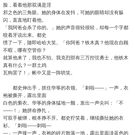
脸，看着他那双满是淫
邪之色的三角眼。她的身体在发抖，可她的眼睛却没有躲
闪，直直地盯着他。
「我阿爸会杀了你的。」她的声音很轻很轻，却每一个字都
咬着牙说出来。都史
愣了一下，随即哈哈大笑。「你阿爸？铁木真？他现在自顾
不暇，哪有空管你？
就算他来了，我也不怕。我克烈部有三万控弦勇士，他铁木
真有什么？一群土鸡
瓦狗罢了！」帐中又是一阵哄笑。
都史伸出手，抓住华筝的衣领。「刺啦——」一声，衣
袍被撕开，露出里面
白色的亵衣。华筝的身体猛地一颤，发出一声尖叫：「不
——！」她拼命挣扎，
可双手被绑，根本挣不开。都史狞笑着，继续撕扯她的衣
衫。「刺啦——刺啦—
—」一声接一声，衣袍的碎片散落一地，露出里面淡蓝色的