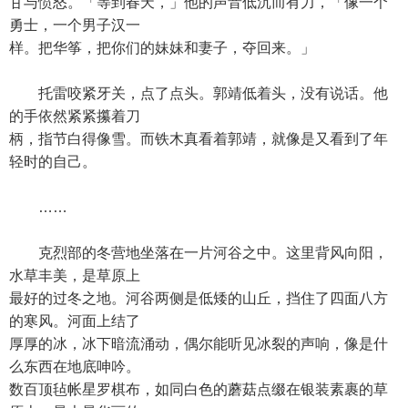
甘与愤怒。「等到春天，」他的声音低沉而有力，「像一个
勇士，一个男子汉一
样。把华筝，把你们的妹妹和妻子，夺回来。」
托雷咬紧牙关，点了点头。郭靖低着头，没有说话。他
的手依然紧紧攥着刀
柄，指节白得像雪。而铁木真看着郭靖，就像是又看到了年
轻时的自己。
……
克烈部的冬营地坐落在一片河谷之中。这里背风向阳，
水草丰美，是草原上
最好的过冬之地。河谷两侧是低矮的山丘，挡住了四面八方
的寒风。河面上结了
厚厚的冰，冰下暗流涌动，偶尔能听见冰裂的声响，像是什
么东西在地底呻吟。
数百顶毡帐星罗棋布，如同白色的蘑菇点缀在银装素裹的草