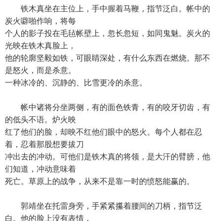
铁木真坐在主位上，手中握着马鞭，指节泛白。帐中的
炭火噼啪作响，将每
个人的影子投在毛毡帐壁上，忽长忽短，如同鬼魅。炭火的
光映在铁木真脸上，
他的轮廓坚毅如铁，可眼睛深处，有什么东西在燃烧。那不
是怒火，而是杀意。
一种冰冷的、沉静的、比雪更冷的杀意。
帐中诸将分坐两侧，有的面色铁青，有的咬牙切齿，有
的低头不语。炉火映
红了他们的脸，却映不红他们眼中的怒火。每个人都在忍
着，忍着那股想要拔刀
冲出去的冲动。可他们是铁木真的将领，是大汗的臂膀，他
们知道，冲动意味着
死亡。草原上的战争，从来不是靠一时的愤怒能赢的。
郭靖坐在托雷身旁，手紧紧攥着腰间的刀柄，指节泛
白。他的脸上没有表情，