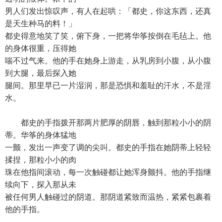
男人们发出惊叹声，有人在起哄：「都史，你这东西，还真
是天生种马的料！」
都史得意地笑了笑，俯下身，一把将华筝按倒在毛毡上。他
的身体很重，压得她
喘不过气来。他的手在她身上游走，从乳房到小腹，从小腹
到大腿，最后探入她
腿间。那里早已一片湿润，那是恐惧和羞耻的汗水，不是淫
水。
都史的手指拨开那两片肥厚的阴唇，触到那粒小小的阴
蒂。华筝的身体猛地
一颤，发出一声变了调的尖叫。都史的手指在她阴蒂上轻轻
揉捏，那粒小小的肉
珠在他指间滚动，每一次触碰都让她浑身颤抖。他的手指继
续向下，探入那从未
被任何男人触碰过的阴道。那阴道紧致而温热，紧紧包裹着
他的手指。