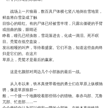
战场上一片狼藉，数百具尸体横七竖八地倒在雪地里，
鲜血将白雪染成了触
目惊心的暗红。有的尸体已经被雪半埋，只露出僵硬的手臂
或扭曲的脸，眼睛还
睁着，瞳孔已经涣散，雪花落进去，化成一滴泪。死不瞑
目。秃鹫在低空盘旋，
发出粗哑的叫声，等待着盛宴。它们不急，知道这些血肉终
归是它们的。在这片
草原上，秃鹫才是最后的赢家。
这是乞颜部对周边几个小部族的最后一战。
从入冬以来，铁木真便带着他的勇士们在草原上纵横驰
骋，像是草原狼群一
般，一个接一个地撕咬着那些弱小的猎物。泰赤乌部、兀鲁
兀部、忙忽部……一
个个曾经自认为可以偏安一隅的小部族，在铁木真的铁蹄