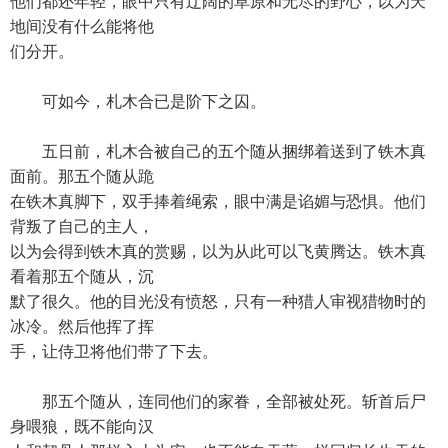
他们都还年轻，眼中只有辽阔的草原和无尽的野心，以为天
地间没有什么能将他
们分开。
可如今，札木合已是阶下之囚。
五日前，札木合被自己的五个随从捆绑着送到了铁木真
面前。那五个随从跪
在铁木真脚下，双手捧着绳索，眼中满是谄媚与恐惧。他们
背叛了自己的主人，
以为会得到铁木真的赏赐，以为从此可以飞黄腾达。铁木真
看着那五个随从，沉
默了很久。他的目光没有愤怒，只有一种猎人审视猎物时的
冰冷。然后他挥了挥
手，让侍卫将他们带了下去。
那五个随从，连同他们的家眷，全部被处死。斩首后尸
身喂狼，既不能向汉