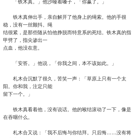
「铁木真。」他沙哑着嗓子，「你赢了。」
铁木真伸出手，亲自解开了他身上的绳索。他的手很
稳，没有一丝颤抖。绳
结很紧，是那些随从怕他挣脱而特意系的死结。铁木真的指
甲劈了，指尖渗出一
点血，他没在意。
「安答。」他说，「你我之间，本不该如此。」
札木合沉默了很久，苦笑一声：「草原上只有一个太
阳。你和我，注定只能
留下一个。」
铁木真看着他，没有说话。他的喉结滚动了一下，像是
在吞咽什么。
札木合又说：「我不后悔与你结拜。只后悔……没有将