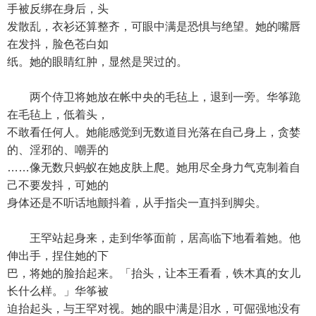
手被反绑在身后，头
发散乱，衣衫还算整齐，可眼中满是恐惧与绝望。她的嘴唇
在发抖，脸色苍白如
纸。她的眼睛红肿，显然是哭过的。
两个侍卫将她放在帐中央的毛毡上，退到一旁。华筝跪
在毛毡上，低着头，
不敢看任何人。她能感觉到无数道目光落在自己身上，贪婪
的、淫邪的、嘲弄的
……像无数只蚂蚁在她皮肤上爬。她用尽全身力气克制着自
己不要发抖，可她的
身体还是不听话地颤抖着，从手指尖一直抖到脚尖。
王罕站起身来，走到华筝面前，居高临下地看着她。他
伸出手，捏住她的下
巴，将她的脸抬起来。「抬头，让本王看看，铁木真的女儿
长什么样。」华筝被
迫抬起头，与王罕对视。她的眼中满是泪水，可倔强地没有