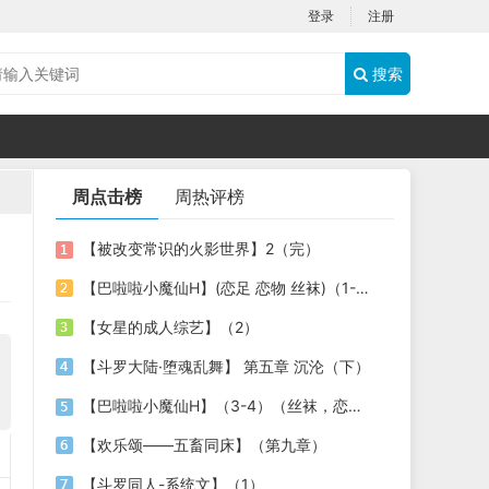
登录
注册
搜索
周点击榜
周热评榜
【被改变常识的火影世界】2（完）
【巴啦啦小魔仙H】(恋足 恋物 丝袜)（1-2）
【女星的成人综艺】（2）
【斗罗大陆·堕魂乱舞】 第五章 沉沦（下）
【巴啦啦小魔仙H】（3-4）（丝袜，恋足，恋物）
【欢乐颂——五畜同床】（第九章）
【斗罗同人-系统文】（1）