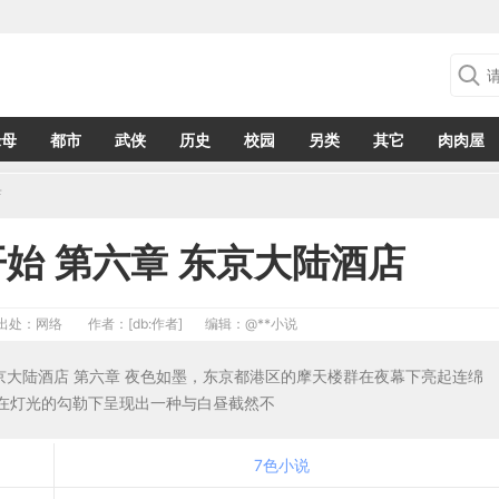
绿母
都市
武侠
历史
校园
另类
其它
肉肉屋
店
始 第六章 东京大陆酒店
出处：网络
作者：[db:作者]
编辑：
@**小说
东京大陆酒店 第六章 夜色如墨，东京都港区的摩天楼群在夜幕下亮起连绵
在灯光的勾勒下呈现出一种与白昼截然不
7色小说