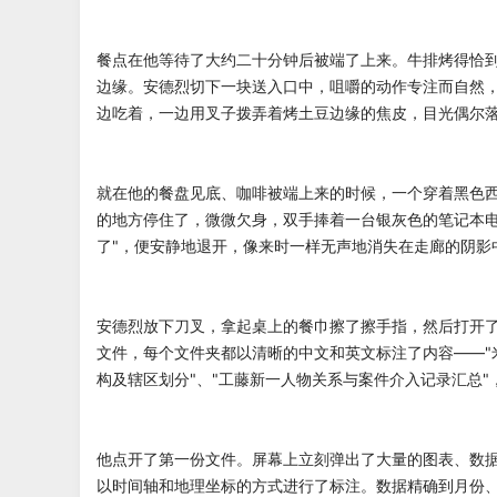
餐点在他等待了大约二十分钟后被端了上来。牛排烤得恰
边缘。安德烈切下一块送入口中，咀嚼的动作专注而自然
边吃着，一边用叉子拨弄着烤土豆边缘的焦皮，目光偶尔
就在他的餐盘见底、咖啡被端上来的时候，一个穿着黑色
的地方停住了，微微欠身，双手捧着一台银灰色的笔记本电
了"，便安静地退开，像来时一样无声地消失在走廊的阴影
安德烈放下刀叉，拿起桌上的餐巾擦了擦手指，然后打开
文件，每个文件夹都以清晰的中文和英文标注了内容——"
构及辖区划分"、"工藤新一人物关系与案件介入记录汇总
他点开了第一份文件。屏幕上立刻弹出了大量的图表、数
以时间轴和地理坐标的方式进行了标注。数据精确到月份