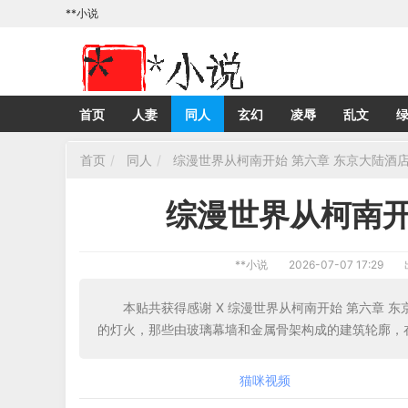
**小说
首页
人妻
同人
玄幻
凌辱
乱文
首页
同人
综漫世界从柯南开始 第六章 东京大陆酒
综漫世界从柯南开
**小说
2026-07-07 17:29
本贴共获得感谢 X 综漫世界从柯南开始 第六章 
的灯火，那些由玻璃幕墙和金属骨架构成的建筑轮廓，
猫咪视频