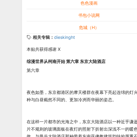
色色漫画
书包小说网
危城（H）
相关专辑：
dieskinght
本贴共获得感谢 X
综漫世界从柯南开始 第六章 东京大陆酒店
第六章
夜色如墨，东京都港区的摩天楼群在夜幕下亮起连绵的灯
种与白昼截然不同的、更加冷冽而华丽的姿态。
在这样一片都市的光海之中，东京大陆酒店以一种近乎谦
片不规则的玻璃面板在夜灯的照射下折射出深浅不一的暖
敛，与曼谷大陆酒店那种带着东南亚佛教建筑韵味的厚重