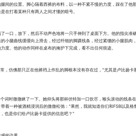
他腿间的位置。脚心隔着西裤的布料，以一种不紧不慢的力度，踩在了他
像是在打着某种只有两人之间才懂的暗号。
喝了一口，放下，然后不动声色地将一只手伸到了桌面下方。他的指尖准
裹的小腿曲线缓缓向上滑去，经过纤细的脚踝线条，经过紧绷的小腿肌肉
的力度。他的动作同样在桌布的掩护下完成，看不出任何痕迹。
如常，仿佛那只正在他裤裆上作乱的脚根本没有存在过，"尤其是卢比扬卡
这个词时微微眯了一下。她仰头将那杯伏特加一口饮尽，喉头滚动的线条
带着一种被酒精浸润后的微微松弛："果然，我就知道你们和FSB以及格
捕，也是你们给卢比扬卡提供的信息吧？"
敏感的边界。