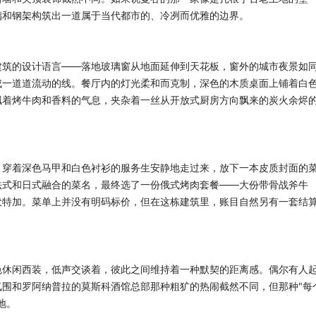
璃和钢架构筑出一道属于当代都市的、冷冽而优雅的边界。
建筑的设计语言——落地玻璃窗从地面延伸到天花板，窗外的城市夜景如
成一道道流动的线。餐厅内的灯光柔和而克制，深色的木质桌面上铺着白
飘着烤牛肉和香料的气息，夹杂着一丝从开放式厨房方向飘来的炭火余烬
。穿着深色马甲和白色衬衫的服务生安静地走过来，放下一本皮质封面的
法式和日式融合的菜名，最终选了一份俄式烤肉套餐——大份带骨战斧牛
伏特加。菜单上并没有明码标价，但在这栋建筑里，账目自然另有一套结
色休闲西装，低声交谈着，彼此之间维持着一种默契的距离感。偶尔有人
围和罗阿纳普拉的莫斯科酒馆总部那种粗犷的热闹截然不同，但那种"每
地。