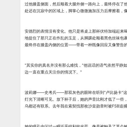
过他膝盖侧面，然后顺着大腿外侧一路向上，最终停在了
处还在沉寂中的区域上，脚掌心微微施加压力后摩擦着，
安德烈的表情没有变化。他只是将桌上那杯伏特加端起来
地捉住了那只正在作乱的玉足，从脚踝处顺着黑色丝袜包
最终停在膝盖内侧的位置——带着一种既像回应又像警告
"其实你的真名并没有那么难找，"他说话的语气依然平静
边一直在重点关注你的情况下。"
波莉娜——史考兵——那双灰色的眼眸在听到"卢比扬卡"
灯光下清晰可见。放下杯子后，她的声音比刚才低了一些，
乌都还有联系。去年我在索契找那枚沙皇勋章时被FSB追
她的瞳孔中闪过一瞬近乎锐利的光芒，像是被触及了某个