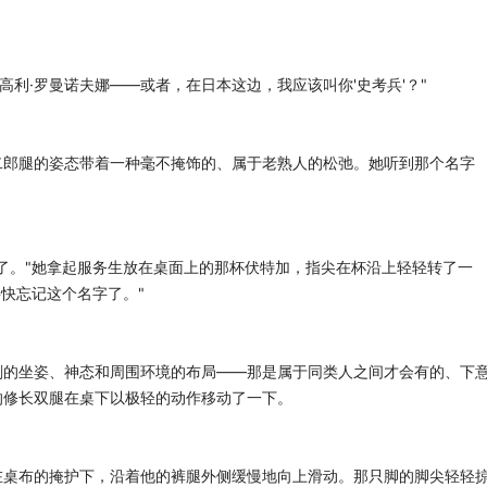
高利·罗曼诺夫娜——或者，在日本这边，我应该叫你'史考兵'？"
二郎腿的姿态带着一种毫不掩饰的、属于老熟人的松弛。她听到那个名字
了。"她拿起服务生放在桌面上的那杯伏特加，指尖在杯沿上轻轻转了一
要快忘记这个名字了。"
刻的坐姿、神态和周围环境的布局——那是属于同类人之间才会有的、下
的修长双腿在桌下以极轻的动作移动了一下。
在桌布的掩护下，沿着他的裤腿外侧缓慢地向上滑动。那只脚的脚尖轻轻