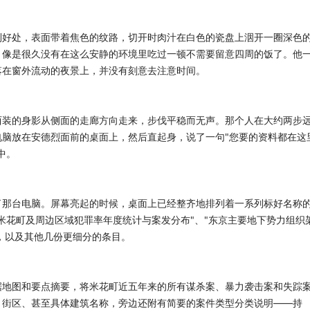
到好处，表面带着焦色的纹路，切开时肉汁在白色的瓷盘上洇开一圈深色
，像是很久没有在这么安静的环境里吃过一顿不需要留意四周的饭了。他
落在窗外流动的夜景上，并没有刻意去注意时间。
西装的身影从侧面的走廊方向走来，步伐平稳而无声。那个人在大约两步
脑放在安德烈面前的桌面上，然后直起身，说了一句"您要的资料都在这
中。
了那台电脑。屏幕亮起的时候，桌面上已经整齐地排列着一系列标好名称
米花町及周边区域犯罪率年度统计与案发分布"、"东京主要地下势力组织
"，以及其他几份更细分的条目。
据地图和要点摘要，将米花町近五年来的所有谋杀案、暴力袭击案和失踪
、街区、甚至具体建筑名称，旁边还附有简要的案件类型分类说明——持