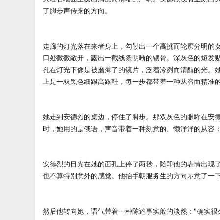
了脚步声传来的方向。
走廊的灯光落在来者身上，勾勒出一个高挑而轮廓分明的
口处微微敞开，露出一截线条明晰的锁骨。深灰色的短发
孔在灯光下像是被磨薄了的镜片，泛着冷冽而清醒的光。
上是一双黑色细跟高跟鞋，每一步都带着一种从容而精准
她走到安德烈的桌边，停住了脚步。那双灰色的眼眸在安
时，她用的是俄语，声音带着一种刻意的、懒洋洋的从容：
安德烈的目光在她的面孔上停了两秒，随即他的表情出现了
也不算特别意外的感觉。他抬手朝服务生的方向示意了一下
然后他转向她，语气带着一种陈述事实般的淡然："确实很