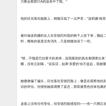
力教会那群CIA的追杀中了呢。"
他的目光落在她脸上，稍微压低了一点声音："波莉娜·格里
被叫做波莉娜的女人在安德烈对面的椅子上坐下来，翘起
时，嘴角的弧度没有消失，只是稍微加深了一些。
"啧，不愧是巴拉莱卡的弟弟，连我最初的真名都调查出来
圈，没有立刻喝，"说实话，如果‘亲爱的’你不提起，我都
她微微偏了偏头，目光落在安德烈脸上，像是在观察他此
识的评估。但很快她就调整了姿态，那双被黑色丝袜包裹
桌面上没有任何变化，但安德烈能感觉到——有一只脚正