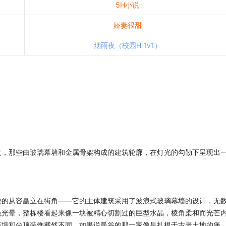
5H小说
娇妻很甜
烟雨夜（校园H 1v1）
火，那些由玻璃幕墙和金属骨架构成的建筑轮廓，在灯光的勾勒下呈现出
逊的从容矗立在街角——它的主体建筑采用了波浪式玻璃幕墙的设计，无
色光晕，整栋楼看起来像一块被精心切割过的巨型水晶，棱角柔和而光芒
石墙和尖顶装饰截然不同。如果说曼谷的那一家像是扎根于古老土地的堡