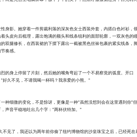
女性身影。她穿着一件剪裁利落的深灰色女士西装外套，内搭白色衬衫，
贴着头皮向后梳理，露出饱满的额头和线条锐利的面部轮廓，一双灰色的
她的双腿修长，在西装裙的下摆下露出一截被黑色丝袜包裹的紧实线条，
的节奏感。
德烈的身上停留了片刻，然后她的嘴角弯起了一个不易察觉的弧度。开口
"好久不见，不请我喝一杯吗？我亲爱的小熊。"
一种细微的变化，不是惊讶，更像是一种"虽然没想到会在这里遇到你"
，声音平稳地吐出几个字："两杯伏特加。"
久不见了，我还以为两年前你偷了纽约博物馆的沙皇珠宝之后，已经死在