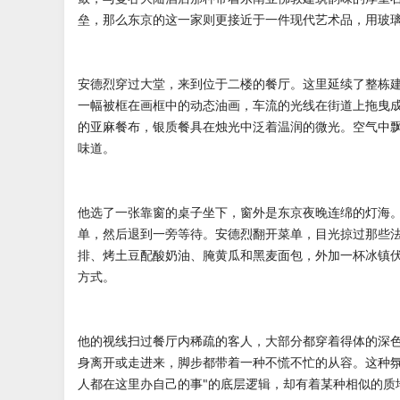
垒，那么东京的这一家则更接近于一件现代艺术品，用玻
安德烈穿过大堂，来到位于二楼的餐厅。这里延续了整栋
一幅被框在画框中的动态油画，车流的光线在街道上拖曳
的亚麻餐布，银质餐具在烛光中泛着温润的微光。空气中
味道。
他选了一张靠窗的桌子坐下，窗外是东京夜晚连绵的灯海
单，然后退到一旁等待。安德烈翻开菜单，目光掠过那些
排、烤土豆配酸奶油、腌黄瓜和黑麦面包，外加一杯冰镇
方式。
他的视线扫过餐厅内稀疏的客人，大部分都穿着得体的深
身离开或走进来，脚步都带着一种不慌不忙的从容。这种氛
人都在这里办自己的事"的底层逻辑，却有着某种相似的质