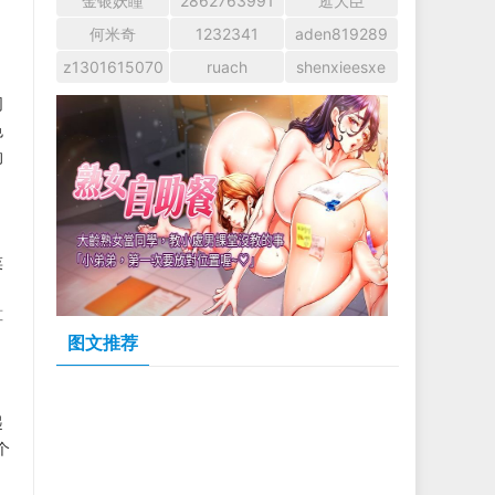
金银妖瞳
2862763991
逛大臣
何米奇
1232341
aden819289
z1301615070
ruach
shenxieesxe
同
色
的
菜
算
图文推荐
起
个