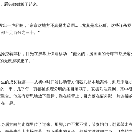
看，眉头微微皱了起来。
上发出一声轻响，"东京这地方还真是离谱啊……尤其是米花町。这些谋杀案
都不足百分之三十。"
操控着鼠标，目光在屏幕上快速移动："他么的，漫画里的哥谭市都没这
的无政府状态了。"
中生的成长轨迹——从初中时开始协助警方侦破几起本地案件，到后来逐
长的一串，几乎每一页都被条理分明的条目填满了。安德烈注意到，其中
度重合。他若有所思地放下鼠标，靠在椅背上，目光落在窗外那一片连绵
合在一起。
从身后方向的走廊里传了过来。那脚步声不紧不慢，节奏均匀，鞋跟敲击
头，而是先合上电脑屏幕，放下手中的叉子，然后才微微侧过身，目光转