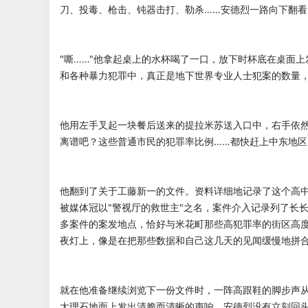
刀、投毒、枪击、钝器击打、勒杀……安德烈一路向下翻
"嘶……"他拿起桌上的水杯喝了一口，放下时杯底在桌面
和各种暴力犯罪中，真正是地下世界专业人士犯案的数量，
他用左手叉起一块餐后送来的提拉米苏送入口中，右手依然
离谱吧？这些普通市民的犯罪率比例……都快赶上中东地区
他翻到了关于工藤新一的文件。资料详细地记录了这个高
被媒体冠以"警视厅的救世主"之名，案件介入记录列了长
多案件的案发地点，恰好与米花町那些高犯罪率的街区高
夜灯上，像是在把那些数据和自己这几天的见闻缓慢地拼
就在他准备继续浏览下一份文件时，一阵高跟鞋的脚步声
大理石地面上发出清脆而清晰的声响。安德烈没有立刻回